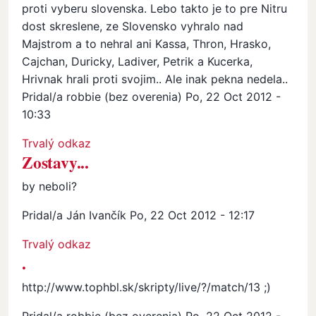
proti vyberu slovenska. Lebo takto je to pre Nitru
dost skreslene, ze Slovensko vyhralo nad
Majstrom a to nehral ani Kassa, Thron, Hrasko,
Cajchan, Duricky, Ladiver, Petrik a Kucerka,
Hrivnak hrali proti svojim.. Ale inak pekna nedela..
Pridal/a
robbie (bez overenia)
Po, 22 Oct 2012 -
10:33
Trvalý odkaz
Zostavy...
by neboli?
Pridal/a
Ján Ivančík
Po, 22 Oct 2012 - 12:17
In reply to
Zostavy...
by
robbie (bez overenia)
Trvalý odkaz
.
http://www.tophbl.sk/skripty/live/?/match/13 ;)