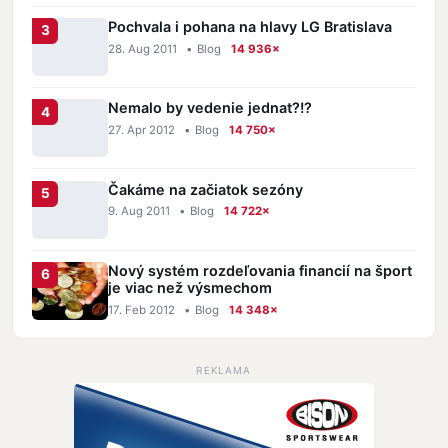
Pochvala i pohana na hlavy LG Bratislava
28. Aug 2011
•
Blog
14 936×
Nemalo by vedenie jednat?!?
27. Apr 2012
•
Blog
14 750×
Čakáme na začiatok sezóny
9. Aug 2011
•
Blog
14 722×
Nový systém rozdeľovania financií na šport
je viac než výsmechom
17. Feb 2012
•
Blog
14 348×
REKLAMA