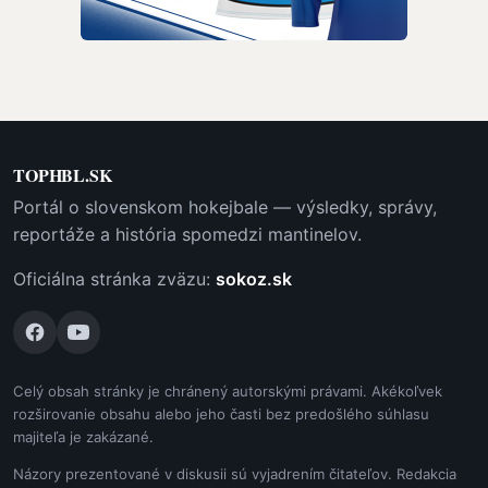
TOPHBL.SK
Portál o slovenskom hokejbale — výsledky, správy,
reportáže a história spomedzi mantinelov.
Oficiálna stránka zväzu:
sokoz.sk
Celý obsah stránky je chránený autorskými právami. Akékoľvek
rozširovanie obsahu alebo jeho časti bez predošlého súhlasu
majiteľa je zakázané.
Názory prezentované v diskusii sú vyjadrením čitateľov. Redakcia