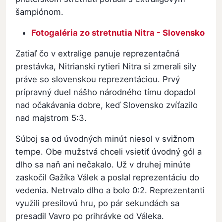
šampiónom.
Fotogaléria zo stretnutia Nitra - Slovensko
Zatiaľ čo v extralige panuje reprezentačná
prestávka, Nitrianski rytieri Nitra si zmerali sily
práve so slovenskou reprezentáciou. Prvý
prípravný duel nášho národného tímu dopadol
nad očakávania dobre, keď Slovensko zvíťazilo
nad majstrom 5:3.
Súboj sa od úvodných minút niesol v svižnom
tempe. Obe mužstvá chceli vsietiť úvodný gól a
dlho sa naň ani nečakalo. Už v druhej minúte
zaskočil Gažíka Válek a poslal reprezentáciu do
vedenia. Netrvalo dlho a bolo 0:2. Reprezentanti
využili presilovú hru, po pár sekundách sa
presadil Vavro po prihrávke od Váleka.