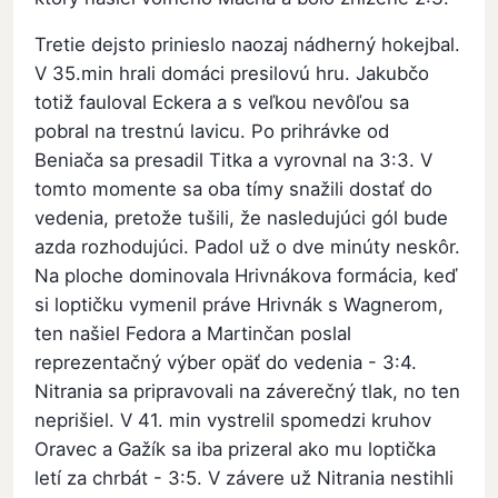
Tretie dejsto prinieslo naozaj nádherný hokejbal.
V 35.min hrali domáci presilovú hru. Jakubčo
totiž fauloval Eckera a s veľkou nevôľou sa
pobral na trestnú lavicu. Po prihrávke od
Beniača sa presadil Titka a vyrovnal na 3:3. V
tomto momente sa oba tímy snažili dostať do
vedenia, pretože tušili, že nasledujúci gól bude
azda rozhodujúci. Padol už o dve minúty neskôr.
Na ploche dominovala Hrivnákova formácia, keď
si loptičku vymenil práve Hrivnák s Wagnerom,
ten našiel Fedora a Martinčan poslal
reprezentačný výber opäť do vedenia - 3:4.
Nitrania sa pripravovali na záverečný tlak, no ten
neprišiel. V 41. min vystrelil spomedzi kruhov
Oravec a Gažík sa iba prizeral ako mu loptička
letí za chrbát - 3:5. V závere už Nitrania nestihli