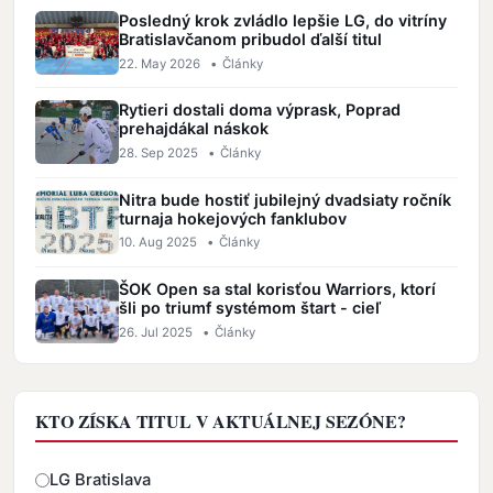
Posledný krok zvládlo lepšie LG, do vitríny
Bratislavčanom pribudol ďalší titul
22. May 2026
•
Články
Rytieri dostali doma výprask, Poprad
prehajdákal náskok
28. Sep 2025
•
Články
Nitra bude hostiť jubilejný dvadsiaty ročník
turnaja hokejových fanklubov
10. Aug 2025
•
Články
ŠOK Open sa stal korisťou Warriors, ktorí
šli po triumf systémom štart - cieľ
26. Jul 2025
•
Články
KTO ZÍSKA TITUL V AKTUÁLNEJ SEZÓNE?
Odpovede
LG Bratislava