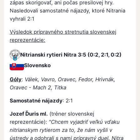
zápas skorigovať, ani počas presilovej hry.
Nasledovali samostatné nájazdy, ktoré Nitrania
vyhrali 2:1
Výsledok prípravného stretnutia slovenskej
reprezentácie:
Nitrianski rytieri Nitra
3:5 (0:2, 2:1, 0:2)
Slovensko
Góly
:
Válek, Vavro, Oravec, Fedor, Hrivnák,
Oravec - Mach 2, Titka
Samostatné nájazdy
: 2:1
Jozef Ďuris ml.
(tréner slovenskej
reprezentácie):
"Chcem vyjadriť veľkú vďaku
nitrianskym rytierom za to, že nám vyšli v
ústredy a odohrali s nami prípravný duel. Nitra