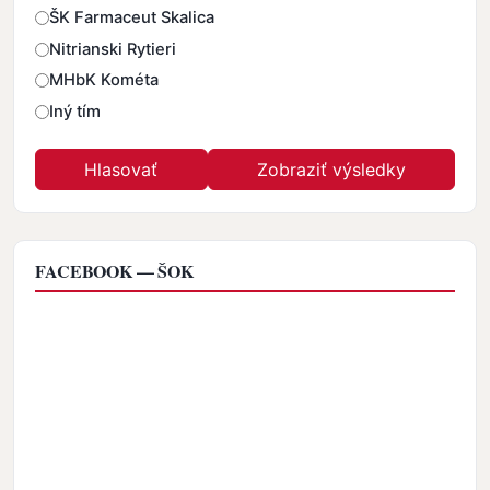
ŠK Farmaceut Skalica
Nitrianski Rytieri
MHbK Kométa
Iný tím
FACEBOOK — ŠOK