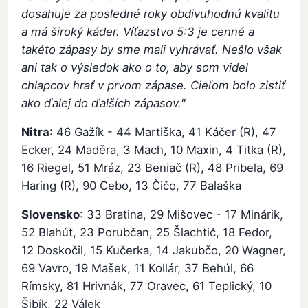
dosahuje za posledné roky obdivuhodnú kvalitu
a má široký káder. Víťazstvo 5:3 je cenné a
takéto zápasy by sme mali vyhrávať. Nešlo však
ani tak o výsledok ako o to, aby som videl
chlapcov hrať v prvom zápase. Cieľom bolo zistiť
ako ďalej do ďalších zápasov."
Nitra
: 46 Gažík - 44 Martiška, 41 Káčer (R), 47
Ecker, 24 Maděra, 3 Mach, 10 Maxin, 4 Titka (R),
16 Riegel, 51 Mráz, 23 Beniač (R), 48 Pribela, 69
Haring (R), 90 Cebo, 13 Čičo, 77 Balaška
Slovensko
: 33 Bratina, 29 Mišovec - 17 Minárik,
52 Blahút, 23 Porubčan, 25 Šlachtič, 18 Fedor,
12 Doskočil, 15 Kučerka, 14 Jakubčo, 20 Wagner,
69 Vavro, 19 Mašek, 11 Kollár, 37 Behúl, 66
Rímsky, 81 Hrivnák, 77 Oravec, 61 Teplický, 10
Šibík, 22 Válek