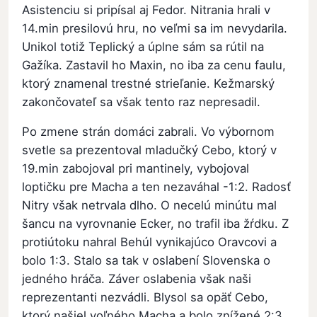
Asistenciu si pripísal aj Fedor. Nitrania hrali v
14.min presilovú hru, no veľmi sa im nevydarila.
Unikol totiž Teplický a úplne sám sa rútil na
Gažíka. Zastavil ho Maxin, no iba za cenu faulu,
ktorý znamenal trestné strieľanie. Kežmarský
zakončovateľ sa však tento raz nepresadil.
Po zmene strán domáci zabrali. Vo výbornom
svetle sa prezentoval mladučký Cebo, ktorý v
19.min zabojoval pri mantinely, vybojoval
loptičku pre Macha a ten nezaváhal -1:2. Radosť
Nitry však netrvala dlho. O necelú minútu mal
šancu na vyrovnanie Ecker, no trafil iba žŕdku. Z
protiútoku nahral Behúl vynikajúco Oravcovi a
bolo 1:3. Stalo sa tak v oslabení Slovenska o
jedného hráča. Záver oslabenia však naši
reprezentanti nezvádli. Blysol sa opäť Cebo,
ktorý našiel voľného Macha a bolo znížené 2:3.