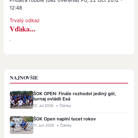
Pridal/a
robbie (bez overenia)
Po, 22 Oct 2012 -
12:48
In reply to
.
by
Ján Ivančík
Trvalý odkaz
Vďaka...
.
NAJNOVŠIE
ŠOK OPEN: Finále rozhodol jediný gól,
turnaj ovládli Esá
12. Jul 2026
•
Články
ŠOK Open naplní tucet rokov
11. Jun 2026
•
Články