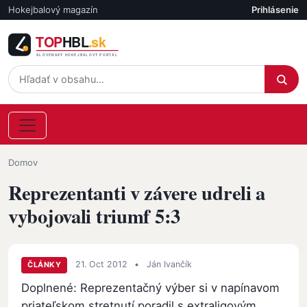
Skočiť na hlavný obsah
Hokejbalový magazín
Prihlásenie
Účet
Omrvinka
Domov
Reprezentanti v závere udreli a
vybojovali triumf 5:3
21. Oct 2012
•
Ján Ivančík
ČLÁNKY
Doplnené: Reprezentačný výber si v napínavom
priateľskom stretnutí poradil s extraligovým