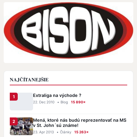
NAJČÍTANEJŠIE
Extraliga na východe ?
22. Dec 2010
•
Blog
15 890×
Mená, ktoré nás budú reprezentovať na MS
v St. John´sú známe!
23. Apr 2013
•
Články
15 263×