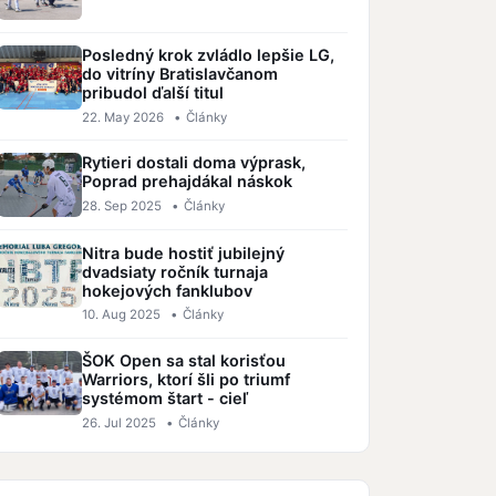
Posledný krok zvládlo lepšie LG,
do vitríny Bratislavčanom
pribudol ďalší titul
22. May 2026
•
Články
Rytieri dostali doma výprask,
Poprad prehajdákal náskok
28. Sep 2025
•
Články
Nitra bude hostiť jubilejný
dvadsiaty ročník turnaja
hokejových fanklubov
10. Aug 2025
•
Články
ŠOK Open sa stal korisťou
Warriors, ktorí šli po triumf
systémom štart - cieľ
26. Jul 2025
•
Články