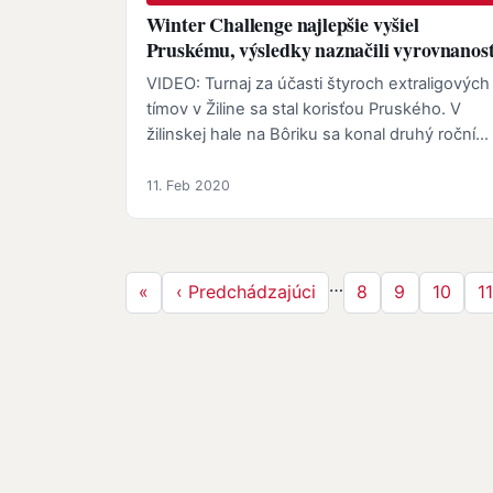
Winter Challenge najlepšie vyšiel
Pruskému, výsledky naznačili vyrovnanos
VIDEO: Turnaj za účasti štyroch extraligových
tímov v Žiline sa stal korisťou Pruského. V
žilinskej hale na Bôriku sa konal druhý ročník
Winter Challenge,…
11. Feb 2020
Stránkovanie
…
Prvá strana
Predchádzajúca strana
Strana
Strana
Strana
S
«
‹ Predchádzajúci
8
9
10
1