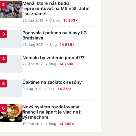
Mená, ktoré nás budú
reprezentovať na MS v St. John
´sú známe!
23. Apr 2013
•
Články
15 263×
Pochvala i pohana na hlavy LG
Bratislava
28. Aug 2011
•
Blog
14 936×
Nemalo by vedenie jednat?!?
27. Apr 2012
•
Blog
14 750×
Čakáme na začiatok sezóny
9. Aug 2011
•
Blog
14 722×
Nový systém rozdeľovania
financií na šport je viac než
výsmechom
17. Feb 2012
•
Blog
14 348×