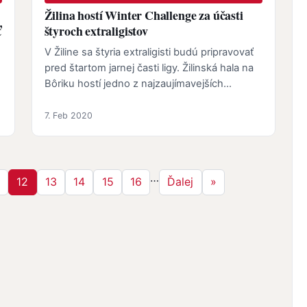
Žilina hostí Winter Challenge za účasti
ť
štyroch extraligistov
V Žiline sa štyria extraligisti budú pripravovať
pred štartom jarnej časti ligy. Žilinská hala na
Bôriku hostí jedno z najzaujímavejších
hokejbalových podujatí…
7. Feb 2020
…
trana
Strana
Strana
Strana
Strana
Strana
Ďalšia strana
Posledná strana
1
12
13
14
15
16
Ďalej
»