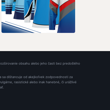
rozširovanie obsahu alebo jeho časti bez predošlého
ia sa dištancuje od akejkoľvek zodpovednosti za
gárne, rasistické alebo inak hanebné, či urážlivé
ať.