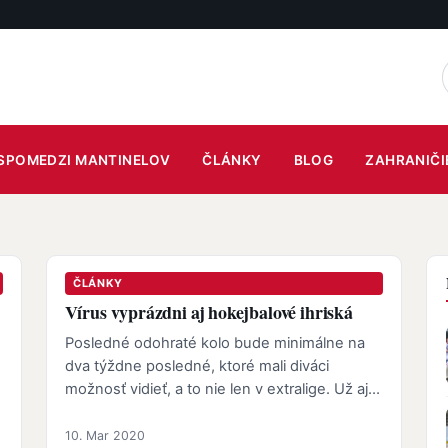
SPOMEDZI MANTINELOV
ČLÁNKY
BLOG
ZAHRANIČI
ČLÁNKY
Vírus vyprázdni aj hokejbalové ihriská
Posledné odohraté kolo bude minimálne na
dva týždne posledné, ktoré mali diváci
možnosť vidieť, a to nie len v extralige. Už aj
Slovensko zasiahol tzv…
10. Mar 2020