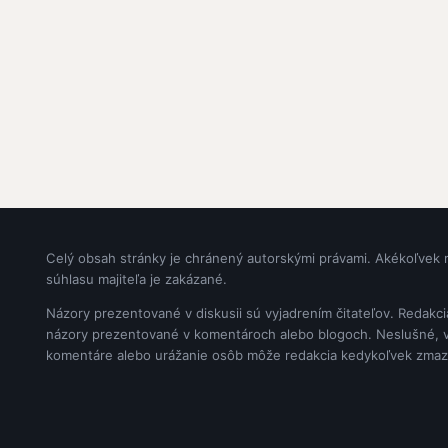
Celý obsah stránky je chránený autorskými právami. Akékoľvek 
súhlasu majiteľa je zakázané.
Názory prezentované v diskusii sú vyjadrením čitateľov. Redakc
názory prezentované v komentároch alebo blogoch. Neslušné, vul
komentáre alebo urážanie osôb môže redakcia kedykoľvek zmaz