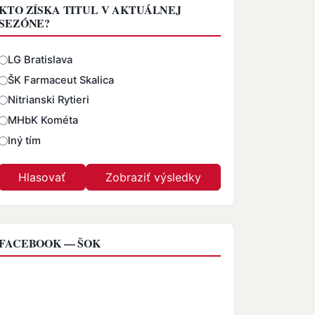
KTO ZÍSKA TITUL V AKTUÁLNEJ
SEZÓNE?
Odpovede
LG Bratislava
ŠK Farmaceut Skalica
Nitrianski Rytieri
MHbK Kométa
Iný tím
FACEBOOK — ŠOK