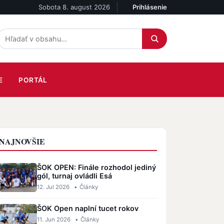
Sobota 8. august 2026
Prihlásenie
Účet
E
PORTÁL
NAJNOVŠIE
ŠOK OPEN: Finále rozhodol jediný
gól, turnaj ovládli Esá
12. Jul 2026
•
Články
ŠOK Open naplní tucet rokov
11. Jun 2026
•
Články