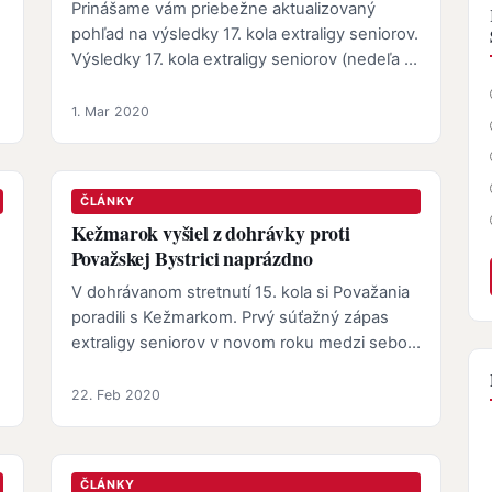
Prinášame vám priebežne aktualizovaný
pohľad na výsledky 17. kola extraligy seniorov.
Výsledky 17. kola extraligy seniorov (nedeľa 1.
marca): 11:00 10:1(3:1,2…
1. Mar 2020
ČLÁNKY
Kežmarok vyšiel z dohrávky proti
Považskej Bystrici naprázdno
V dohrávanom stretnutí 15. kola si Považania
poradili s Kežmarkom. Prvý súťažný zápas
extraligy seniorov v novom roku medzi sebou
zviedli Kežmarok a Považská…
22. Feb 2020
ČLÁNKY