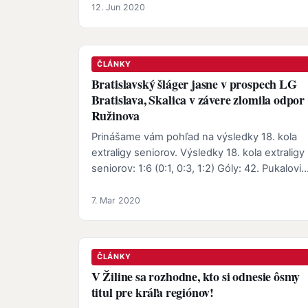
12. Jun 2020
ČLÁNKY
Bratislavský šláger jasne v prospech LG
Bratislava, Skalica v závere zlomila odpor
Ružinova
Prinášame vám pohľad na výsledky 18. kola
extraligy seniorov. Výsledky 18. kola extraligy
seniorov: 1:6 (0:1, 0:3, 1:2) Góly: 42. Pukalovič
(Kováč) - 9. Takáč …
7. Mar 2020
ČLÁNKY
V Žiline sa rozhodne, kto si odnesie ôsmy
titul pre kráľa regiónov!