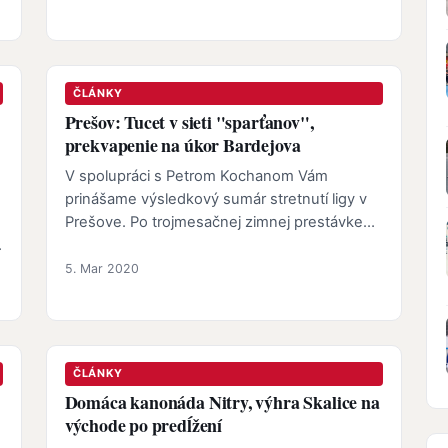
ČLÁNKY
Prešov: Tucet v sieti "sparťanov",
prekvapenie na úkor Bardejova
V spolupráci s Petrom Kochanom Vám
prinášame výsledkový sumár stretnutí ligy v
Prešove. Po trojmesačnej zimnej prestávke
skrížili hokejbalisti svoje hokejky a…
5. Mar 2020
ČLÁNKY
Domáca kanonáda Nitry, výhra Skalice na
východe po predĺžení