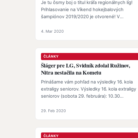
Je tu ôsmy boj o titul kráľa regionálnych líg!
Prihlasovanie na Víkend hokejbalových
šampiónov 2019/2020 je otvorené! V
okrúhlom roku 2020 sa uskutoční už ôsma…
4. Mar 2020
ČLÁNKY
Šláger pre LG, Svidník zdolal Ružinov,
Nitra nestačila na Kometu
Prinášame vám pohľad na výsledky 16. kola
extraligy seniorov. Výsledky 16. kola extraligy
seniorov (sobota 29. februára): 10.30
1:4(0:1,1:1,0:2) Góly: 20…
29. Feb 2020
ČLÁNKY