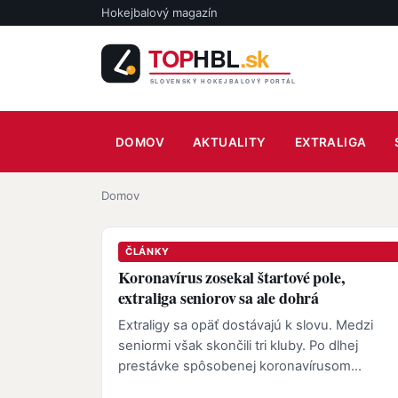
Skočiť na hlavný obsah
Hokejbalový magazín
Main navigation
DOMOV
AKTUALITY
EXTRALIGA
Omrvinka
Domov
ČLÁNKY
Koronavírus zosekal štartové pole,
extraliga seniorov sa ale dohrá
Extraligy sa opäť dostávajú k slovu. Medzi
seniormi však skončili tri kluby. Po dlhej
prestávke spôsobenej koronavírusom
COVID-19 sa hokejbal opäť dostane k…