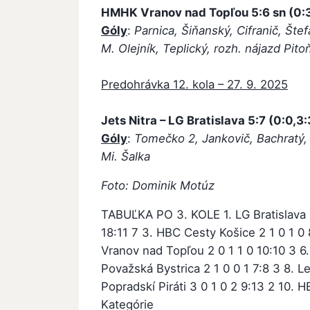
HMHK Vranov nad Topľou
5:6 sn (0:
Góly
:
Parnica, Šiňanský, Cifranič, Šte
M. Olejník, Teplický, rozh. nájazd Pito
Predohrávka 12. kola – 27. 9. 2025
Jets Nitra – LG Bratislava 5:7 (0:0,3:
Góly
:
Tomečko 2, Jankovič, Bachratý, 
Mi. Šalka
Foto: Dominik Motúz
TABUĽKA PO 3. KOLE 1. LG Bratislava 3
18:11 7 3. HBC Cesty Košice 2 1 0 1 0 
Vranov nad Topľou 2 0 1 1 0 10:10 3 6
Považská Bystrica 2 1 0 0 1 7:8 3 8. L
Popradskí Piráti 3 0 1 0 2 9:13 2 10. H
Kategórie