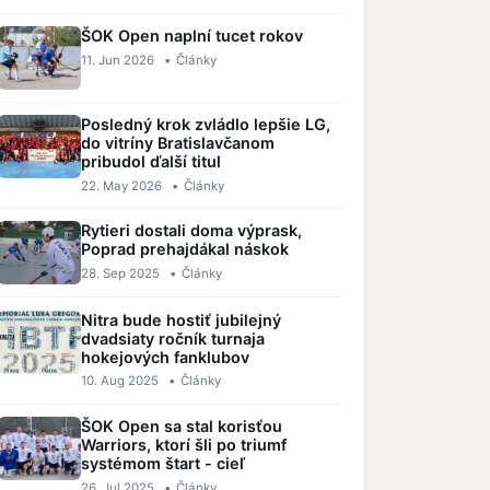
ŠOK Open naplní tucet rokov
11. Jun 2026
•
Články
Posledný krok zvládlo lepšie LG,
do vitríny Bratislavčanom
pribudol ďalší titul
22. May 2026
•
Články
Rytieri dostali doma výprask,
Poprad prehajdákal náskok
28. Sep 2025
•
Články
Nitra bude hostiť jubilejný
dvadsiaty ročník turnaja
hokejových fanklubov
10. Aug 2025
•
Články
ŠOK Open sa stal korisťou
Warriors, ktorí šli po triumf
systémom štart - cieľ
26. Jul 2025
•
Články