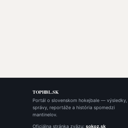
TOPHBL.SK
Portál o slovenskom hokejbale — výsledky,
správy, reportáže a história spomedzi
mantinelov.
Oficiálna stránka zväzu:
sokoz.sk