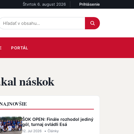
Štvrtok 6. august 2026
Prihlásenie
Účet
E
PORTÁL
ákal náskok
NAJNOVŠIE
ŠOK OPEN: Finále rozhodol jediný
gól, turnaj ovládli Esá
12. Jul 2026
•
Články