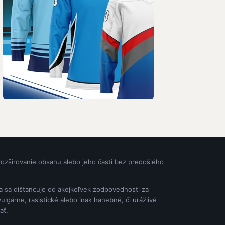
rozširovanie obsahu alebo jeho časti bez predošlého
ia sa dištancuje od akejkoľvek zodpovednosti za
gárne, rasistické alebo inak hanebné, či urážlivé
ať.