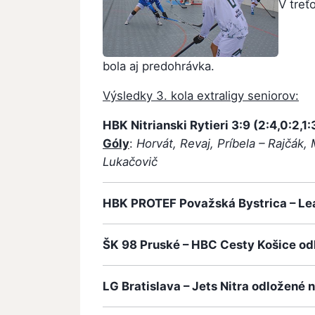
V treť
bola aj predohrávka.
Výsledky 3. kola extraligy seniorov:
HBK Nitrianski Rytieri
3:9 (2:4,0:2,1:
Góly
:
Horvát, Revaj, Príbela – Rajčák,
Lukačovič
HBK PROTEF Považská Bystrica – Le
ŠK 98 Pruské – HBC Cesty Košice od
LG Bratislava – Jets Nitra odložené 