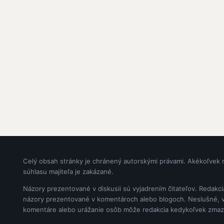
Celý obsah stránky je chránený autorskými právami. Akékoľvek 
súhlasu majiteľa je zakázané.
Názory prezentované v diskusii sú vyjadrením čitateľov. Redakc
názory prezentované v komentároch alebo blogoch. Neslušné, vul
komentáre alebo urážanie osôb môže redakcia kedykoľvek zmaz