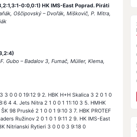
3,2:1,3:1-0:0,0:1)
HK IMS-East Poprad. Piráti
faňák, Oščipovský – Dvořák, Miškovič, P. Mitra,
ňák
3,2:4)
F. Gubo – Badalov 3, Fumač, Müller, Klema,
 3 0 0 0 19:12 9 2. HBK H+H Skalica 3 2 0 1 0
8:6 4 4. Jets Nitra 2 1 0 0 1 11:10 3 5. HMHK
. ŠK 98 Pruské 2 1 0 0 1 9:10 3 7. HBK PROTEF
eaders Ružinov 2 0 1 0 1 9:11 2 9. HK IMS-East
BK Nitrianski Rytieri 3 0 0 0 3 9:18 0