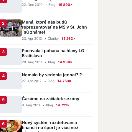
22. Dec 2010
•
Blog
15 890×
Mená, ktoré nás budú
reprezentovať na MS v St. John
´sú známe!
23. Apr 2013
•
Články
15 263×
Pochvala i pohana na hlavy LG
Bratislava
28. Aug 2011
•
Blog
14 936×
Nemalo by vedenie jednat?!?
27. Apr 2012
•
Blog
14 750×
Čakáme na začiatok sezóny
9. Aug 2011
•
Blog
14 722×
Nový systém rozdeľovania
financií na šport je viac než