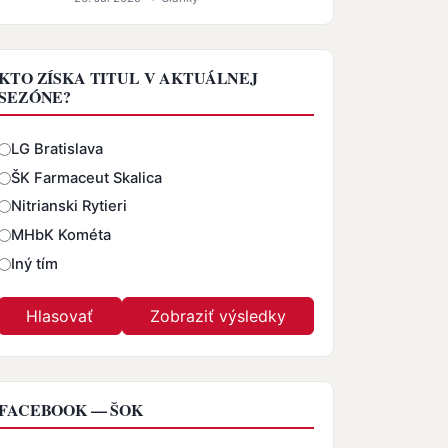
KTO ZÍSKA TITUL V AKTUÁLNEJ
SEZÓNE?
Odpovede
LG Bratislava
ŠK Farmaceut Skalica
Nitrianski Rytieri
MHbK Kométa
Iný tím
FACEBOOK — ŠOK