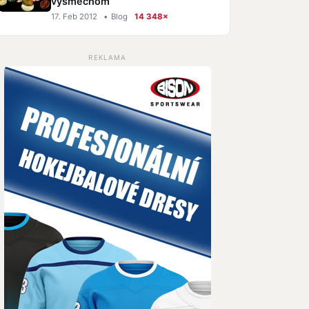
výsmechom
17. Feb 2012
•
Blog
14 348×
REKLAMA