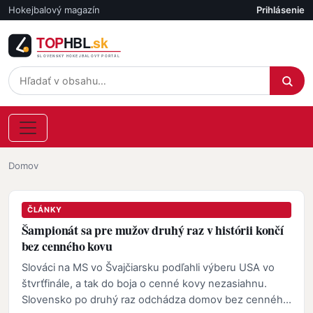
Skočiť na hlavný obsah
Hokejbalový magazín
Prihlásenie
Účet
Omrvinka
Domov
ČLÁNKY
Šampionát sa pre mužov druhý raz v histórii končí
bez cenného kovu
Slováci na MS vo Švajčiarsku podľahli výberu USA vo
štvrťfinále, a tak do boja o cenné kovy nezasiahnu.
Slovensko po druhý raz odchádza domov bez cenného