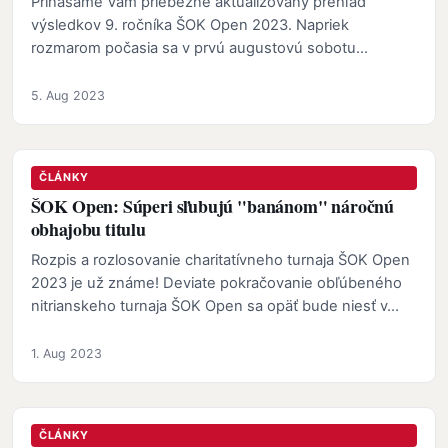
Prinášame Vám priebežne aktualizovaný prehľad
výsledkov 9. ročníka ŠOK Open 2023. Napriek
rozmarom počasia sa v prvú augustovú sobotu
rozbehol deviaty ročník…
5. Aug 2023
ČLÁNKY
ŠOK Open: Súperi sľubujú "banánom" náročnú
obhajobu titulu
Rozpis a rozlosovanie charitatívneho turnaja ŠOK Open
2023 je už známe! Deviate pokračovanie obľúbeného
nitrianskeho turnaja ŠOK Open sa opäť bude niesť v…
1. Aug 2023
ČLÁNKY