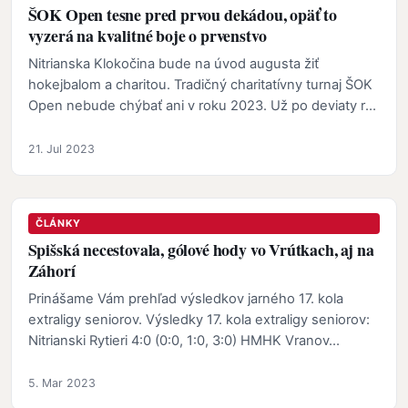
ŠOK Open tesne pred prvou dekádou, opäť to
vyzerá na kvalitné boje o prvenstvo
Nitrianska Klokočina bude na úvod augusta žiť
hokejbalom a charitou. Tradičný charitatívny turnaj ŠOK
Open nebude chýbať ani v roku 2023. Už po deviaty raz
sa…
21. Jul 2023
ČLÁNKY
Spišská necestovala, gólové hody vo Vrútkach, aj na
Záhorí
Prinášame Vám prehľad výsledkov jarného 17. kola
extraligy seniorov. Výsledky 17. kola extraligy seniorov:
Nitrianski Rytieri 4:0 (0:0, 1:0, 3:0) HMHK Vranov…
5. Mar 2023