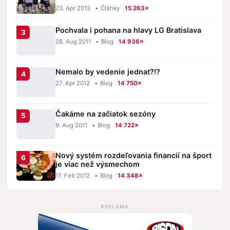
23. Apr 2013
•
Články
15 263×
Pochvala i pohana na hlavy LG Bratislava
28. Aug 2011
•
Blog
14 936×
Nemalo by vedenie jednat?!?
27. Apr 2012
•
Blog
14 750×
Čakáme na začiatok sezóny
9. Aug 2011
•
Blog
14 722×
Nový systém rozdeľovania financií na šport
je viac než výsmechom
17. Feb 2012
•
Blog
14 348×
REKLAMA