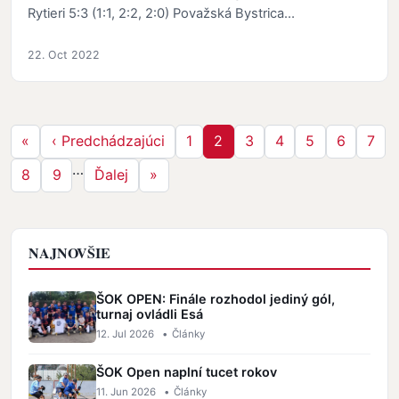
Rytieri 5:3 (1:1, 2:2, 2:0) Považská Bystrica…
22. Oct 2022
Stránkovanie
Prvá strana
Predchádzajúca strana
Strana
Strana
Strana
Strana
Strana
Strana
Stra
«
‹ Predchádzajúci
1
2
3
4
5
6
7
…
Strana
Strana
Ďalšia strana
Posledná strana
8
9
Ďalej
»
NAJNOVŠIE
ŠOK OPEN: Finále rozhodol jediný gól,
turnaj ovládli Esá
12. Jul 2026
•
Články
ŠOK Open naplní tucet rokov
11. Jun 2026
•
Články