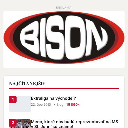
REKLAMA
NAJČÍTANEJŠIE
Extraliga na východe ?
22. Dec 2010
•
Blog
15 890×
Mená, ktoré nás budú reprezentovať na MS
v St. John´sú známe!