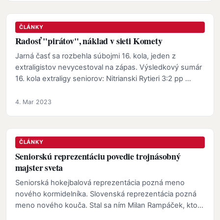
ČLÁNKY
Radosť "pirátov", náklad v sieti Komety
Jarná časť sa rozbehla súbojmi 16. kola, jeden z
extraligistov nevycestoval na zápas. Výsledkový sumár
16. kola extraligy seniorov: Nitrianski Rytieri 3:2 pp …
4. Mar 2023
ČLÁNKY
Seniorskú reprezentáciu povedie trojnásobný
majster sveta
Seniorská hokejbalová reprezentácia pozná meno
nového kormidelníka. Slovenská reprezentácia pozná
meno nového kouča. Stal sa ním Milan Rampáček, ktorý
stále…