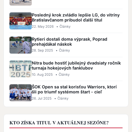
Posledný krok zvládlo lepšie LG, do vitríny
Bratislavčanom pribudol ďalší titul
22. May 2026
•
Články
Rytieri dostali doma výprask, Poprad
prehajdákal náskok
28. Sep 2025
•
Články
Nitra bude hostiť jubilejný dvadsiaty ročník
turnaja hokejových fanklubov
10. Aug 2025
•
Články
ŠOK Open sa stal korisťou Warriors, ktorí
šli po triumf systémom štart - cieľ
26. Jul 2025
•
Články
KTO ZÍSKA TITUL V AKTUÁLNEJ SEZÓNE?