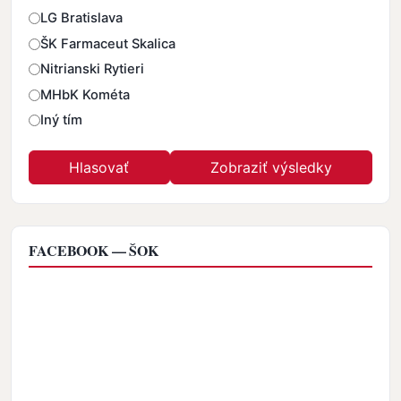
Odpovede
LG Bratislava
ŠK Farmaceut Skalica
Nitrianski Rytieri
MHbK Kométa
Iný tím
FACEBOOK — ŠOK