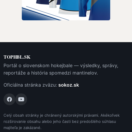
TOPHBL.SK
Portál o slovenskom hokejbale — výsledky, správy,
reportáže a história spomedzi mantinelov.
Oficiálna stránka zväzu:
sokoz.sk
Celý obsah stránky je chránený autorskými právami. Akékoľvek
rozširovanie obsahu alebo jeho časti bez predošlého súhlasu
majiteľa je zakázané.