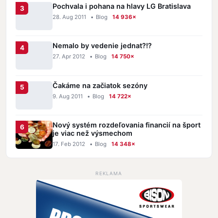
Pochvala i pohana na hlavy LG Bratislava
28. Aug 2011
•
Blog
14 936×
Nemalo by vedenie jednat?!?
27. Apr 2012
•
Blog
14 750×
Čakáme na začiatok sezóny
9. Aug 2011
•
Blog
14 722×
Nový systém rozdeľovania financií na šport
je viac než výsmechom
17. Feb 2012
•
Blog
14 348×
REKLAMA