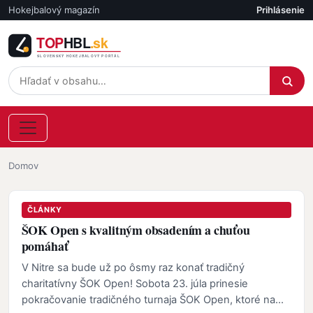
Skočiť na hlavný obsah
Hokejbalový magazín
Prihlásenie
Účet
Omrvinka
Domov
ČLÁNKY
ŠOK Open s kvalitným obsadením a chuťou
pomáhať
V Nitre sa bude už po ôsmy raz konať tradičný
charitatívny ŠOK Open! Sobota 23. júla prinesie
pokračovanie tradičného turnaja ŠOK Open, ktoré na