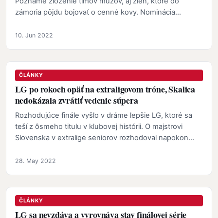
Poznáme zloženie tímov mužov, aj žien, ktoré do
zámoria pôjdu bojovať o cenné kovy. Nominácia
seniorskej…
10. Jun 2022
ČLÁNKY
LG po rokoch opäť na extraligovom tróne, Skalica
nedokázala zvrátiť vedenie súpera
Rozhodujúce finále vyšlo v dráme lepšie LG, ktoré sa
teší z ôsmeho titulu v klubovej histórii. O majstrovi
Slovenska v extralige seniorov rozhodoval napokon
až…
28. May 2022
ČLÁNKY
LG sa nevzdáva a vyrovnáva stav finálovej série