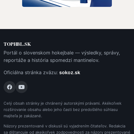
TOPHBL.SK
Portál o slovenskom hokejbale — výsledky, správy,
reportáže a história spomedzi mantinelov.
Oficiálna stránka zväzu:
sokoz.sk
Celý obsah stránky je chránený autorskými právami. Akékoľvek
rozširovanie obsahu alebo jeho časti bez predošlého súhlasu
majiteľa je zakázané.
Názory prezentované v diskusii sú vyjadrením čitateľov. Redakcia
sa dištancuje od akejkoľvek zodpovednosti za názory prezentované