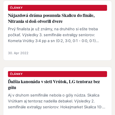
ČLÁNKY
Nájazdová dráma posunula Skalicu do finále,
Nitrania si doň otvorili dvere
Prvý finalista je už známy, na druhého si ešte treba
počkať. Výsledky 3. semifinále extraligy seniorov:
Kometa Vrútky 3:4 pp a sn (0:2, 3:0, 0:1 - 0:0, 0:1)…
30. Apr 2022
ČLÁNKY
Ďalšia kanonáda v sieti Vrútok, LG tentoraz bez
gólu
Aj v druhom semifinále nebola o góly núdza. Skalica
Vrútkam aj tentoraz nadelila debakel. Výsledky 2.
semifinále extraligy seniorov: Hokejmarket Skalica 10:2
…