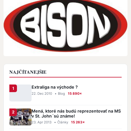
NAJČÍTANEJŠIE
Extraliga na východe ?
22. Dec 2010
•
Blog
15 890×
Mená, ktoré nás budú reprezentovať na MS
v St. John´sú známe!
23. Apr 2013
•
Články
15 263×