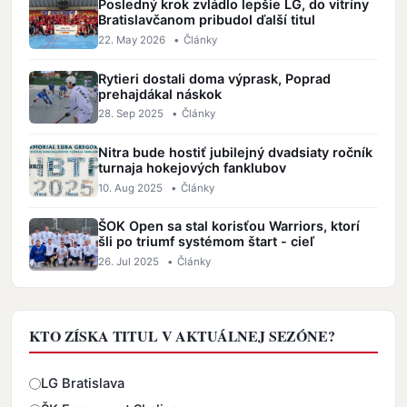
Posledný krok zvládlo lepšie LG, do vitríny
Bratislavčanom pribudol ďalší titul
22. May 2026
•
Články
Rytieri dostali doma výprask, Poprad
prehajdákal náskok
28. Sep 2025
•
Články
Nitra bude hostiť jubilejný dvadsiaty ročník
turnaja hokejových fanklubov
10. Aug 2025
•
Články
ŠOK Open sa stal korisťou Warriors, ktorí
šli po triumf systémom štart - cieľ
26. Jul 2025
•
Články
KTO ZÍSKA TITUL V AKTUÁLNEJ SEZÓNE?
Odpovede
LG Bratislava