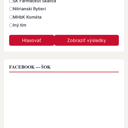
ŠK Farmaceut Skalica
Nitrianski Rytieri
MHbK Kométa
Iný tím
FACEBOOK — ŠOK