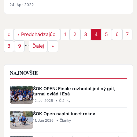
24. Apr 2022
Stránkovanie
Prvá strana
Predchádzajúca strana
Strana
Strana
Strana
Strana
Strana
Strana
Stra
«
‹ Predchádzajúci
1
2
3
4
5
6
7
…
Strana
Strana
Ďalšia strana
Posledná strana
8
9
Ďalej
»
NAJNOVŠIE
ŠOK OPEN: Finále rozhodol jediný gól,
turnaj ovládli Esá
12. Jul 2026
•
Články
ŠOK Open naplní tucet rokov
11. Jun 2026
•
Články