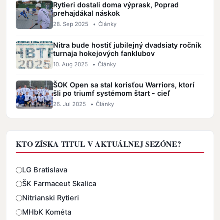
Rytieri dostali doma výprask, Poprad
prehajdákal náskok
28. Sep 2025
•
Články
Nitra bude hostiť jubilejný dvadsiaty ročník
turnaja hokejových fanklubov
10. Aug 2025
•
Články
ŠOK Open sa stal korisťou Warriors, ktorí
šli po triumf systémom štart - cieľ
26. Jul 2025
•
Články
KTO ZÍSKA TITUL V AKTUÁLNEJ SEZÓNE?
Odpovede
LG Bratislava
ŠK Farmaceut Skalica
Nitrianski Rytieri
MHbK Kométa