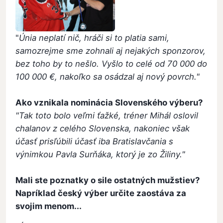
"
Únia neplatí nič, hráči si to platia sami,
samozrejme sme zohnali aj nejakých sponzorov,
be
z toho by to nešlo. Vyšlo to celé od 70 000 do
100 000 €, nakoľko sa osádzal aj nový povrch."
Ako vznikala nominácia Slovenského výberu?
"Tak toto bolo veľmi ťažké, tréner Mihál oslovil
chalanov z celého Slovenska, nakoniec však
účasť prisľúbili účasť iba Bratislavčania s
výnimkou Pavla Surňáka, ktorý je zo Žiliny."
Mali ste poznatky o sile ostatných mužstiev?
Napríklad český výber určite zaostáva za
svojim menom...