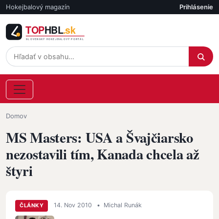
Skočiť na hlavný obsah
Hokejbalový magazín
Prihlásenie
Účet
Omrvinka
Domov
MS Masters: USA a Švajčiarsko
nezostavili tím, Kanada chcela až
štyri
14. Nov 2010
•
Michal Runák
ČLÁNKY