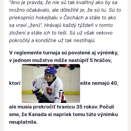
"Áno je pravda, že nie sú tak kvalitný ako by sa
možno očakávalo, ale dôležité je, že sú tu. Sú to
priekopníci hokejbalu v Čechách a stále to ako
sa vraví „žerú“. Hrávajú každý týždeň v tomto
zložení a stále ich to teší. Sú už však vekovo
pokročilý a kondične už tak nestíhajú.
V reglemente turnaja sú povolené aj výnimky,
v jednom mužstve môže nastúpiť 5 hráčov,
ktorí
ešte nemajú 40,
ale musia prekročiť hranicu 35 rokov. Počuli
sme, že Kanada si napriek tomu túto výnimku
neuplatnila.