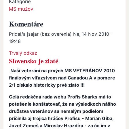
Kategórie
MS mužov
Komentáre
Pridal/a
jsajar (bez overenia)
Ne, 14 Nov 2010 -
19:48
Trvalý odkaz
Slovensko je zlaté
Naši veteráni na prvých MS VETERÁNOV 2010
finálovým víťazstvom nad Canadou A v pomere
2:1 získalo historicky prvé zlato !!!
Celá redakčná rada webu Profis Sharks má to
potešenie konštatovať, že na výsledkoch nášho
družstva veteránov sa nemalým podielom
pričinila aj trojica hráčov Profisu - Marián Giba,
Jozef Zemeš a Miroslav Hrazdíra - za čo im v