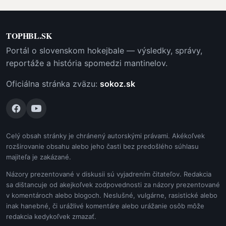
TOPHBL.SK
Portál o slovenskom hokejbale — výsledky, správy,
reportáže a história spomedzi mantinelov.
Oficiálna stránka zväzu:
sokoz.sk
Celý obsah stránky je chránený autorskými právami. Akékoľvek
rozširovanie obsahu alebo jeho časti bez predošlého súhlasu
majiteľa je zakázané.
Názory prezentované v diskusii sú vyjadrením čitateľov. Redakcia
sa dištancuje od akejkoľvek zodpovednosti za názory prezentované
v komentároch alebo blogoch. Neslušné, vulgárne, rasistické alebo
inak hanebné, či urážlivé komentáre alebo urážanie osôb môže
redakcia kedykoľvek zmazať.