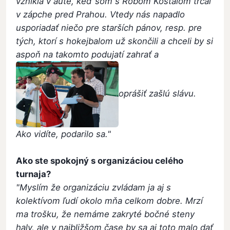
vznikla v aute, keď som s Robom Košťálom trčal
v zápche pred Prahou. Vtedy nás napadlo
usporiadať niečo pre starších pánov, resp. pre
tých, ktorí s hokejbalom už skončili a chceli by si
aspoň na takomto podujatí zahrať a
oprášiť zašlú slávu.
Ako vidíte, podarilo sa."
Ako ste spokojný s organizáciou celého
turnaja?
"Myslím že organizáciu zvládam ja aj s
kolektívom ľudí okolo mňa celkom dobre. Mrzí
ma trošku, že nemáme zakryté bočné steny
haly, ale v najbližšom čase by sa aj toto malo dať