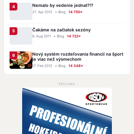
Nemalo by vedenie jednat?!?
27. Apr 2012
•
Blog
14 750×
Čakáme na začiatok sezóny
9. Aug 2011
•
Blog
14 722×
Nový systém rozdeľovania financií na šport
je viac než výsmechom
17. Feb 2012
•
Blog
14 348×
REKLAMA