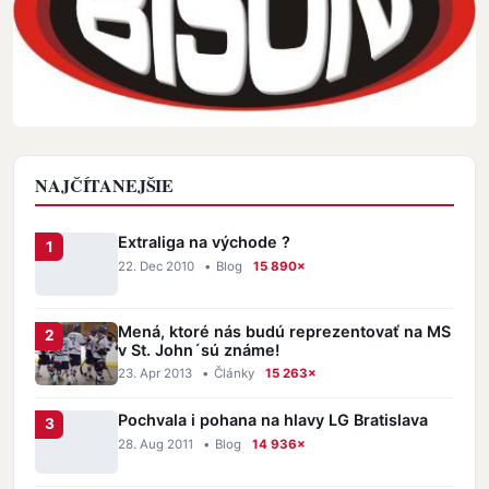
NAJČÍTANEJŠIE
Extraliga na východe ?
22. Dec 2010
•
Blog
15 890×
Mená, ktoré nás budú reprezentovať na MS
v St. John´sú známe!
23. Apr 2013
•
Články
15 263×
Pochvala i pohana na hlavy LG Bratislava
28. Aug 2011
•
Blog
14 936×