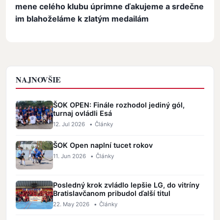
mene celého klubu úprimne ďakujeme a srdečne
im blahoželáme k zlatým medailám
NAJNOVŠIE
ŠOK OPEN: Finále rozhodol jediný gól,
turnaj ovládli Esá
12. Jul 2026
•
Články
ŠOK Open naplní tucet rokov
11. Jun 2026
•
Články
Posledný krok zvládlo lepšie LG, do vitríny
Bratislavčanom pribudol ďalší titul
22. May 2026
•
Články