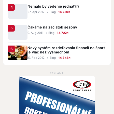
Nemalo by vedenie jednat?!?
27. Apr 2012
•
Blog
14 750×
Čakáme na začiatok sezóny
9. Aug 2011
•
Blog
14 722×
Nový systém rozdeľovania financií na šport
je viac než výsmechom
17. Feb 2012
•
Blog
14 348×
REKLAMA