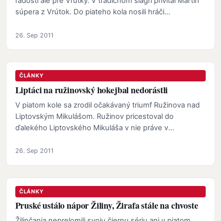
radosti ale pre Vrútky. V tradičnom šlágri privítal Martin
súpera z Vrútok. Do piateho kola nosili hráči…
26. Sep 2011
ČLÁNKY
Liptáci na ružinovský hokejbal nedorástli
V piatom kole sa zrodil očakávaný triumf Ružinova nad
Liptovským Mikulášom. Ružinov pricestoval do
ďalekého Liptovského Mikuláša v nie práve v
optimálnej…
26. Sep 2011
ČLÁNKY
Pruské ustálo nápor Žiliny, Žirafa stále na chvoste
Žilinčania neprelomili svoju čiernu sériu ani v piatom