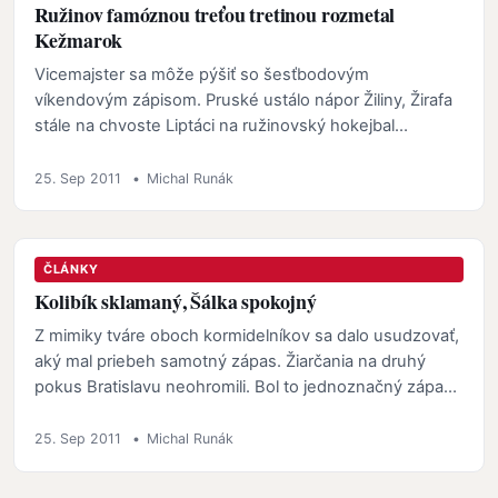
Ružinov famóznou treťou tretinou rozmetal
Kežmarok
Vicemajster sa môže pýšiť so šesťbodovým
víkendovým zápisom. Pruské ustálo nápor Žiliny, Žirafa
stále na chvoste Liptáci na ružinovský hokejbal
nedorástli V…
25. Sep 2011
•
Michal Runák
ČLÁNKY
Kolibík sklamaný, Šálka spokojný
Z mimiky tváre oboch kormidelníkov sa dalo usudzovať,
aký mal priebeh samotný zápas. Žiarčania na druhý
pokus Bratislavu neohromili. Bol to jednoznačný zápas
s…
25. Sep 2011
•
Michal Runák