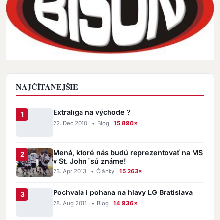
NAJČÍTANEJŠIE
Extraliga na východe ?
22. Dec 2010
•
Blog
15 890×
Mená, ktoré nás budú reprezentovať na MS
v St. John´sú známe!
23. Apr 2013
•
Články
15 263×
Pochvala i pohana na hlavy LG Bratislava
28. Aug 2011
•
Blog
14 936×