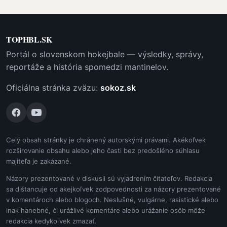
TOPHBL.SK
Portál o slovenskom hokejbale — výsledky, správy,
reportáže a história spomedzi mantinelov.
Oficiálna stránka zväzu:
sokoz.sk
Celý obsah stránky je chránený autorskými právami. Akékoľvek
rozširovanie obsahu alebo jeho časti bez predošlého súhlasu
majiteľa je zakázané.
Názory prezentované v diskusii sú vyjadrením čitateľov. Redakcia
sa dištancuje od akejkoľvek zodpovednosti za názory prezentované
v komentároch alebo blogoch. Neslušné, vulgárne, rasistické alebo
inak hanebné, či urážlivé komentáre alebo urážanie osôb môže
redakcia kedykoľvek zmazať.