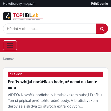
Skočiť na hlavný obsah
Hokejbalový magazín
Prihlásenie
Účet
Omrvinka
Domov
ČLÁNKY
Profis ozbíjal nováčika o body, už nemá na konte
nulu
VIDEO: Nováčik podľahol v bratislavskom súboji Profisu.
Ten si pripísal prvé tohtoročné body. V bratislavskom
derby sa zišli dva zo štyroch extraligových…