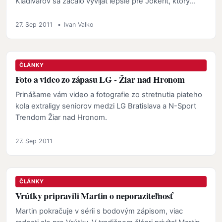
Kladivárov sa začalo vyvíjať lepšie pre Jokerit, ktorý
viedol…
27. Sep 2011
•
Ivan Valko
ČLÁNKY
Foto a video zo zápasu LG - Žiar nad Hronom
Prinášame vám video a fotografie zo stretnutia piateho
kola extraligy seniorov medzi LG Bratislava a N-Sport
Trendom Žiar nad Hronom.
27. Sep 2011
ČLÁNKY
Vrútky pripravili Martin o neporaziteľnosť
Martin pokračuje v sérii s bodovým zápisom, viac