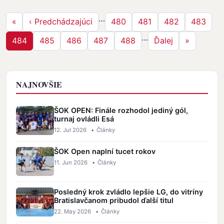
Stránkovanie
…
Prvá strana
Predchádzajúca strana
Strana
Strana
Strana
Strana
«
‹ Predchádzajúci
480
481
482
483
…
Strana
Strana
Strana
Strana
Strana
Ďalšia strana
Posledná 
484
485
486
487
488
Ďalej
»
NAJNOVŠIE
ŠOK OPEN: Finále rozhodol jediný gól,
turnaj ovládli Esá
12. Jul 2026
•
Články
ŠOK Open naplní tucet rokov
11. Jun 2026
•
Články
Posledný krok zvládlo lepšie LG, do vitríny
Bratislavčanom pribudol ďalší titul
22. May 2026
•
Články