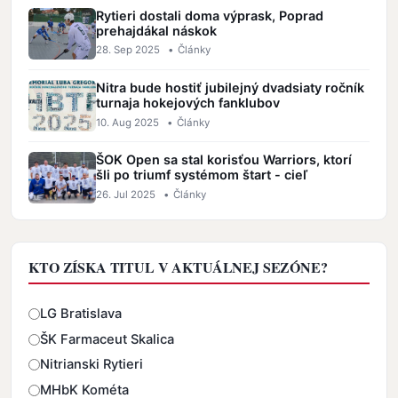
Rytieri dostali doma výprask, Poprad
prehajdákal náskok
28. Sep 2025
•
Články
Nitra bude hostiť jubilejný dvadsiaty ročník
turnaja hokejových fanklubov
10. Aug 2025
•
Články
ŠOK Open sa stal korisťou Warriors, ktorí
šli po triumf systémom štart - cieľ
26. Jul 2025
•
Články
KTO ZÍSKA TITUL V AKTUÁLNEJ SEZÓNE?
Odpovede
LG Bratislava
ŠK Farmaceut Skalica
Nitrianski Rytieri
MHbK Kométa