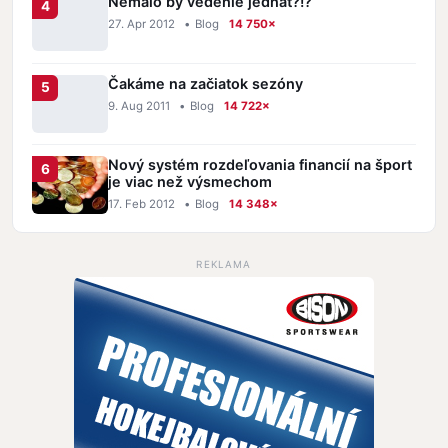
Nemalo by vedenie jednat?!?
27. Apr 2012
•
Blog
14 750×
Čakáme na začiatok sezóny
9. Aug 2011
•
Blog
14 722×
Nový systém rozdeľovania financií na šport
je viac než výsmechom
17. Feb 2012
•
Blog
14 348×
REKLAMA