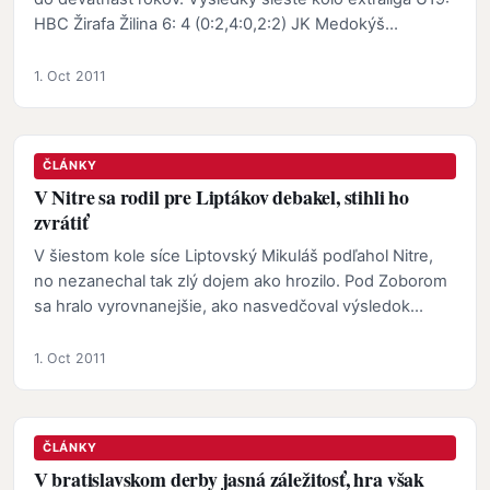
HBC Žirafa Žilina 6: 4 (0:2,4:0,2:2) JK Medokýš…
1. Oct 2011
ČLÁNKY
V Nitre sa rodil pre Liptákov debakel, stihli ho
zvrátiť
V šiestom kole síce Liptovský Mikuláš podľahol Nitre,
no nezanechal tak zlý dojem ako hrozilo. Pod Zoborom
sa hralo vyrovnanejšie, ako nasvedčoval výsledok…
1. Oct 2011
ČLÁNKY
V bratislavskom derby jasná záležitosť, hra však