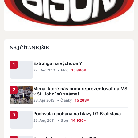
NAJČÍTANEJŠIE
Extraliga na východe ?
22. Dec 2010
•
Blog
15 890×
Mená, ktoré nás budú reprezentovať na MS
v St. John´sú známe!
23. Apr 2013
•
Články
15 263×
Pochvala i pohana na hlavy LG Bratislava
28. Aug 2011
•
Blog
14 936×