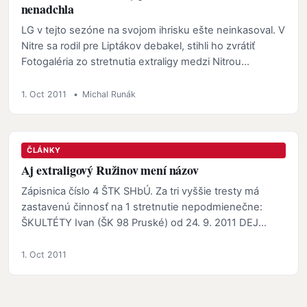
nenadchla
LG v tejto sezóne na svojom ihrisku ešte neinkasoval. V
Nitre sa rodil pre Liptákov debakel, stihli ho zvrátiť
Fotogaléria zo stretnutia extraligy medzi Nitrou…
1. Oct 2011
•
Michal Runák
ČLÁNKY
Aj extraligový Ružinov mení názov
Zápisnica číslo 4 ŠTK SHbÚ. Za tri vyššie tresty má
zastavenú činnosť na 1 stretnutie nepodmienečne:
ŠKULTÉTY Ivan (ŠK 98 Pruské) od 24. 9. 2011 DEJ
František …
1. Oct 2011
Stránkovanie