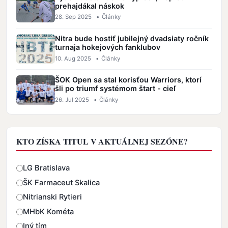
prehajdákal náskok
28. Sep 2025
•
Články
Nitra bude hostiť jubilejný dvadsiaty ročník
turnaja hokejových fanklubov
10. Aug 2025
•
Články
ŠOK Open sa stal korisťou Warriors, ktorí
šli po triumf systémom štart - cieľ
26. Jul 2025
•
Články
KTO ZÍSKA TITUL V AKTUÁLNEJ SEZÓNE?
Odpovede
LG Bratislava
ŠK Farmaceut Skalica
Nitrianski Rytieri
MHbK Kométa
Iný tím