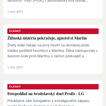
seniorov: Trest 5+DKZ ( automaticky dva vyššie…
1. Oct 2011
ČLÁNKY
Žilinská mizéria pokračuje, zgustol si Martin
Žirafy stále čakajú na prvý triumf na domácej pôde
hladko podľahli favoritovi z Martina. Žilina nastupovala v
šiestom kole proti Martinu s cieľom prekvapiť a…
1. Oct 2011
ČLÁNKY
Fotopohľad na bratislavský duel Profis - LG
Prinášame vám fotogalériu z extraligového zápasu