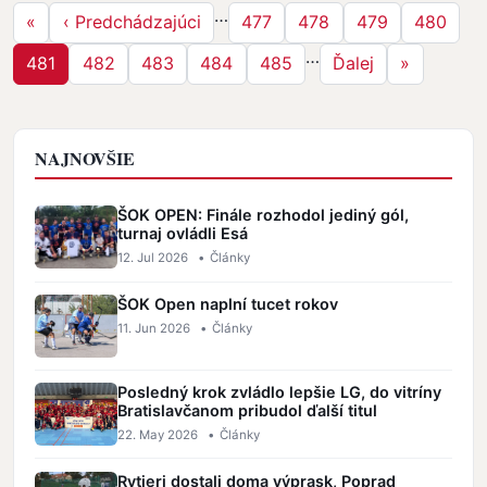
…
Prvá strana
Predchádzajúca strana
Strana
Strana
Strana
Strana
«
‹ Predchádzajúci
477
478
479
480
…
Strana
Strana
Strana
Strana
Strana
Ďalšia strana
Posledná 
481
482
483
484
485
Ďalej
»
NAJNOVŠIE
ŠOK OPEN: Finále rozhodol jediný gól,
turnaj ovládli Esá
12. Jul 2026
•
Články
ŠOK Open naplní tucet rokov
11. Jun 2026
•
Články
Posledný krok zvládlo lepšie LG, do vitríny
Bratislavčanom pribudol ďalší titul
22. May 2026
•
Články
Rytieri dostali doma výprask, Poprad