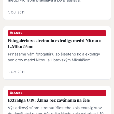
medzi Profisom Bratislava a LG Bratislava.
1. Oct 2011
ČLÁNKY
Fotogaléria zo stretnutia extraligy medzi Nitrou a
L.Mikulášom
Prinášame vám fotogalériu zo šiesteho kola extraligy
seniorov medzi Nitrou a Liptovským Mikulášom.
1. Oct 2011
ČLÁNKY
Extraliga U19: Žilina bez zaváhania na čele
Výsledkový súhrn stretnutí šiesteho kola extraligistov
do devätnásť rokov. Výsledky šieste kolo extraliga U19: