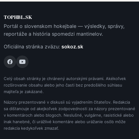
TOPHBL.SK
Portál o slovenskom hokejbale — výsledky, správy,
reportáže a história spomedzi mantinelov.
Oficiálna stránka zväzu:
sokoz.sk
Celý obsah stránky je chránený autorskými právami. Akékoľvek
rozširovanie obsahu alebo jeho časti bez predošlého súhlasu
majiteľa je zakázané.
Názory prezentované v diskusii sú vyjadrením čitateľov. Redakcia
sa dištancuje od akejkoľvek zodpovednosti za názory prezentované
v komentároch alebo blogoch. Neslušné, vulgárne, rasistické alebo
inak hanebné, či urážlivé komentáre alebo urážanie osôb môže
redakcia kedykoľvek zmazať.