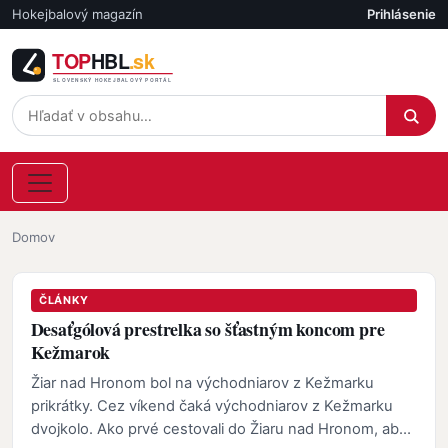
Skočiť na hlavný obsah
Hokejbalový magazín
Prihlásenie
Účet
Omrvinka
Domov
ČLÁNKY
Desaťgólová prestrelka so šťastným koncom pre
Kežmarok
Žiar nad Hronom bol na východniarov z Kežmarku
prikrátky. Cez víkend čaká východniarov z Kežmarku
dvojkolo. Ako prvé cestovali do Žiaru nad Hronom, aby