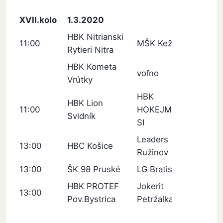
XVII.kolo
1.3.2020
HBK Nitrianski
11:00
MŠK Kežmarok
Rytieri Nitra
HBK Kometa
voľno
Vrútky
HBK
HBK Lion
11:00
HOKEJMARKET
Svidník
SI
Leaders
13:00
HBC Košice
Ružinov
13:00
ŠK 98 Pruské
LG Bratislava
HBK PROTEF
Jokerit
13:00
Pov.Bystrica
Petržalka