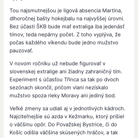
Tou najsmutnejšou je ligová absencia Martina,
dlhoročnej bašty hokejbalu na najvyššej úrovni.
Bez účasti ŠKB bude mať extraliga iba jedenásť
tímov, teda nepárny počet. Z toho vyplýva, že
počas každého víkendu bude jedno mužstvo
pauzovať.
V novom ročníku už nebude figurovať v
slovenskej extralige ani žiadny zahraničný tím.
Experiment s účasťou Třinca sa tak po dvoch
sezónach skončil, pričom vlani nezískalo
mužstvo spoza rieky Moravy ani jediný bod.
Veľké zmeny sa udiali aj v jednotlivých kádroch.
Najciteľnejšie sú azda v Kežmarku, ktorý prišiel
o väčšinu opôr. Do Považskej Bystrice, či do
Košíc odišla väčšina skúsených hráčov, a tak