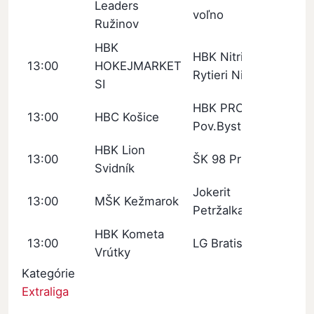
Leaders
voľno
Ružinov
HBK
HBK Nitrianski
13:00
HOKEJMARKET
Rytieri Nitra
SI
HBK PROTEF
13:00
HBC Košice
Pov.Bystrica
HBK Lion
13:00
ŠK 98 Pruské
Svidník
Jokerit
13:00
MŠK Kežmarok
Petržalka
HBK Kometa
13:00
LG Bratislava
Vrútky
Kategórie
Extraliga