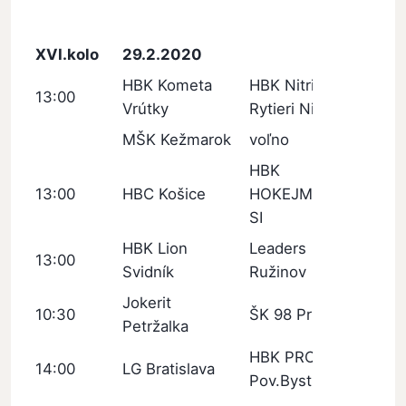
XVI.kolo
29.2.2020
HBK Kometa
HBK Nitrianski
13:00
Vrútky
Rytieri Nitra
MŠK Kežmarok
voľno
HBK
13:00
HBC Košice
HOKEJMARKET
SI
HBK Lion
Leaders
13:00
Svidník
Ružinov
Jokerit
10:30
ŠK 98 Pruské
Petržalka
HBK PROTEF
14:00
LG Bratislava
Pov.Bystrica