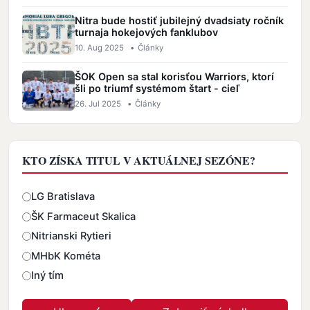
Nitra bude hostiť jubilejný dvadsiaty ročník
turnaja hokejových fanklubov
10. Aug 2025
•
Články
ŠOK Open sa stal korisťou Warriors, ktorí
šli po triumf systémom štart - cieľ
26. Jul 2025
•
Články
KTO ZÍSKA TITUL V AKTUÁLNEJ SEZÓNE?
Odpovede
LG Bratislava
ŠK Farmaceut Skalica
Nitrianski Rytieri
MHbK Kométa
Iný tím