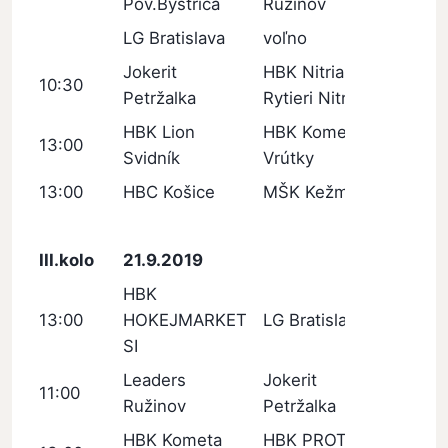
Pov.Bystrica
Ružinov
LG Bratislava
voľno
Jokerit
HBK Nitrianski
10:30
Petržalka
Rytieri Nitra
HBK Lion
HBK Kometa
13:00
Svidník
Vrútky
13:00
HBC Košice
MŠK Kežmarok
III.kolo
21.9.2019
HBK
13:00
HOKEJMARKET
LG Bratislava
SI
Leaders
Jokerit
11:00
Ružinov
Petržalka
HBK Kometa
HBK PROTEF