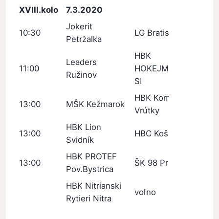
XVIII.kolo
7.3.2020
Jokerit
10:30
LG Bratislava
Petržalka
HBK
Leaders
11:00
HOKEJMARKET
Ružinov
SI
HBK Kometa
13:00
MŠK Kežmarok
Vrútky
HBK Lion
13:00
HBC Košice
Svidník
HBK PROTEF
13:00
ŠK 98 Pruské
Pov.Bystrica
HBK Nitrianski
voľno
Rytieri Nitra