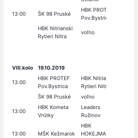
HBK PROTEF
13:00
ŠK 98 Pruské
Pov.Bystrica
HBK Nitrianski
voľno
Rytieri Nitra
VIII.kolo
19.10.2019
HBK PROTEF
HBK Nitrianski
13:00
Pov.Bystrica
Rytieri Nitra
ŠK 98 Pruské
voľno
HBK Kometa
Leaders
13:00
Vrútky
Ružinov
HBK
13:00
MŠK Kežmarok
HOKEJMARKET