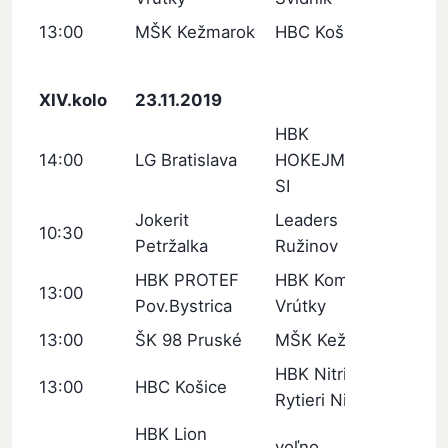
13:00
MŠK Kežmarok
HBC Košice
XIV.kolo
23.11.2019
HBK
14:00
LG Bratislava
HOKEJMARKET
SI
Jokerit
Leaders
10:30
Petržalka
Ružinov
HBK PROTEF
HBK Kometa
13:00
Pov.Bystrica
Vrútky
13:00
ŠK 98 Pruské
MŠK Kežmarok
HBK Nitrianski
13:00
HBC Košice
Rytieri Nitra
HBK Lion
voľno