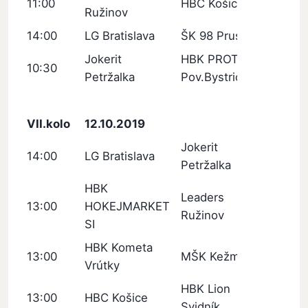
11:00
HBC Košice
Ružinov
14:00
LG Bratislava
ŠK 98 Pruské
Jokerit
HBK PROTEF
10:30
Petržalka
Pov.Bystrica
VII.kolo
12.10.2019
Jokerit
14:00
LG Bratislava
Petržalka
HBK
Leaders
13:00
HOKEJMARKET
Ružinov
SI
HBK Kometa
13:00
MŠK Kežmarok
Vrútky
HBK Lion
13:00
HBC Košice
Svidník