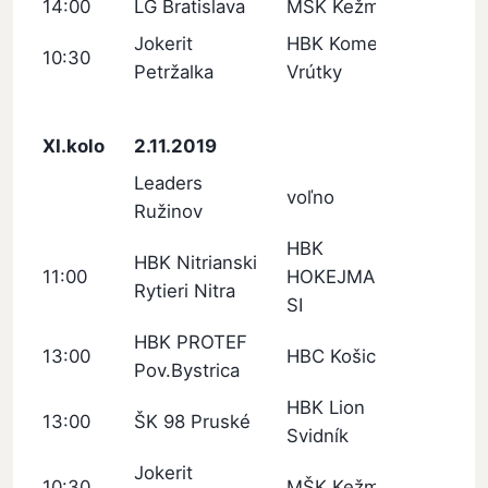
14:00
LG Bratislava
MŠK Kežmarok
Jokerit
HBK Kometa
10:30
Petržalka
Vrútky
XI.kolo
2.11.2019
Leaders
voľno
Ružinov
HBK
HBK Nitrianski
11:00
HOKEJMARKET
Rytieri Nitra
SI
HBK PROTEF
13:00
HBC Košice
Pov.Bystrica
HBK Lion
13:00
ŠK 98 Pruské
Svidník
Jokerit
10:30
MŠK Kežmarok