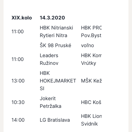
XIX.kolo
14.3.2020
HBK Nitrianski
HBK PROTEF
11:00
Rytieri Nitra
Pov.Bystrica
ŠK 98 Pruské
voľno
Leaders
HBK Kometa
11:00
Ružinov
Vrútky
HBK
13:00
HOKEJMARKET
MŠK Kežmarok
SI
Jokerit
10:30
HBC Košice
Petržalka
HBK Lion
14:00
LG Bratislava
Svidník