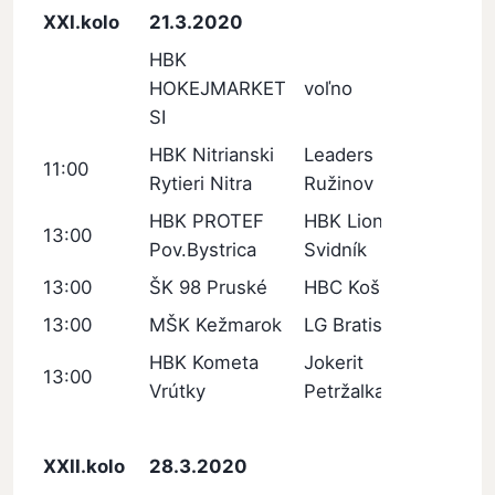
XXI.kolo
21.3.2020
HBK
HOKEJMARKET
voľno
SI
HBK Nitrianski
Leaders
11:00
Rytieri Nitra
Ružinov
HBK PROTEF
HBK Lion
13:00
Pov.Bystrica
Svidník
13:00
ŠK 98 Pruské
HBC Košice
13:00
MŠK Kežmarok
LG Bratislava
HBK Kometa
Jokerit
13:00
Vrútky
Petržalka
XXII.kolo
28.3.2020