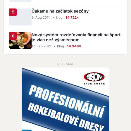
Čakáme na začiatok sezóny
9. Aug 2011
•
Blog
14 722×
Nový systém rozdeľovania financií na šport
je viac než výsmechom
17. Feb 2012
•
Blog
14 348×
REKLAMA