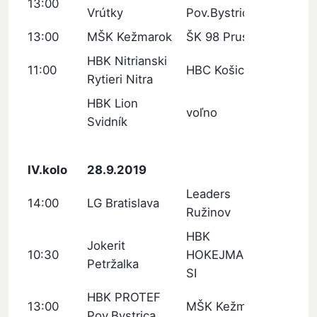
13:00
Vrútky
Pov.Bystrica
13:00
MŠK Kežmarok
ŠK 98 Pruské
HBK Nitrianski
11:00
HBC Košice
Rytieri Nitra
HBK Lion
voľno
Svidník
IV.kolo
28.9.2019
Leaders
14:00
LG Bratislava
Ružinov
HBK
Jokerit
10:30
HOKEJMARKET
Petržalka
SI
HBK PROTEF
13:00
MŠK Kežmarok
Pov.Bystrica