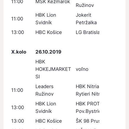
11:00
MŠK Kežmarok
Ružinov
HBK Lion
Jokerit
11:00
Svidník
Petržalka
13:00
HBC Košice
LG Bratislava
X.kolo
26.10.2019
HBK
HOKEJMARKET
voľno
SI
Leaders
HBK Nitrianski
11:00
Ružinov
Rytieri Nitra
HBK Lion
HBK PROTEF
13:00
Svidník
Pov.Bystrica
13:00
HBC Košice
ŠK 98 Pruské