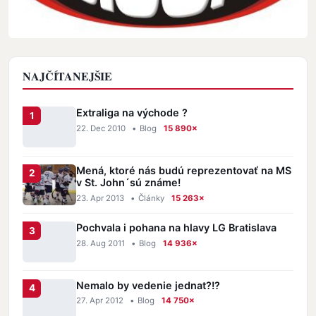
NAJČÍTANEJŠIE
Extraliga na východe ?
22. Dec 2010
•
Blog
15 890×
Mená, ktoré nás budú reprezentovať na MS
v St. John´sú známe!
23. Apr 2013
•
Články
15 263×
Pochvala i pohana na hlavy LG Bratislava
28. Aug 2011
•
Blog
14 936×
Nemalo by vedenie jednat?!?
27. Apr 2012
•
Blog
14 750×