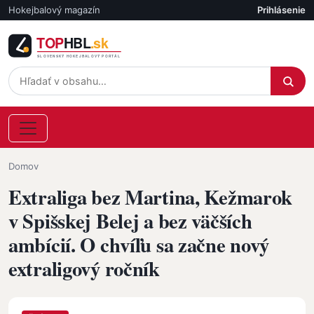
Skočiť na hlavný obsah
Hokejbalový magazín
Prihlásenie
Účet
Omrvinka
Domov
Extraliga bez Martina, Kežmarok
v Spišskej Belej a bez väčších
ambícií. O chvíľu sa začne nový
extraligový ročník