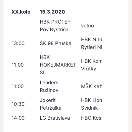
XX.kolo
15.3.2020
HBK PROTEF
voľno
Pov.Bystrica
HBK Nitrianski
13:00
ŠK 98 Pruské
Rytieri Nitra
HBK
HBK Kometa
11:00
HOKEJMARKET
Vrútky
SI
Leaders
11:00
MŠK Kežmarok
Ružinov
Jokerit
HBK Lion
10:30
Petržalka
Svidník
14:00
LG Bratislava
HBC Košice