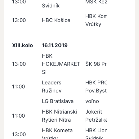
13:00
MŠK Kežmarok
Svidník
HBK Kometa
13:00
HBC Košice
Vrútky
XIII.kolo
16.11.2019
HBK
13:00
HOKEJMARKET
ŠK 98 Pruské
SI
Leaders
HBK PROTEF
11:00
Ružinov
Pov.Bystrica
LG Bratislava
voľno
HBK Nitrianski
Jokerit
11:00
Rytieri Nitra
Petržalka
HBK Kometa
HBK Lion
13:00
Vrútky
Svidník