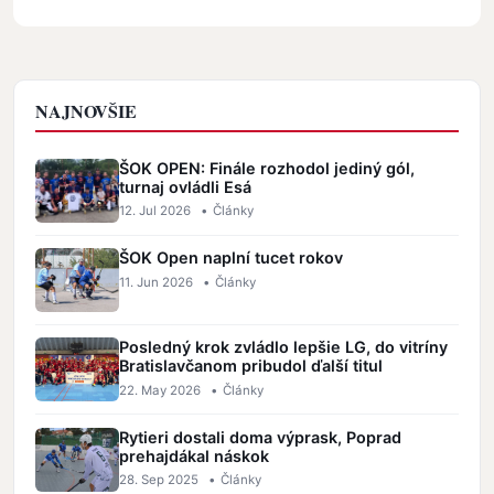
NAJNOVŠIE
ŠOK OPEN: Finále rozhodol jediný gól,
turnaj ovládli Esá
12. Jul 2026
•
Články
ŠOK Open naplní tucet rokov
11. Jun 2026
•
Články
Posledný krok zvládlo lepšie LG, do vitríny
Bratislavčanom pribudol ďalší titul
22. May 2026
•
Články
Rytieri dostali doma výprask, Poprad
prehajdákal náskok
28. Sep 2025
•
Články