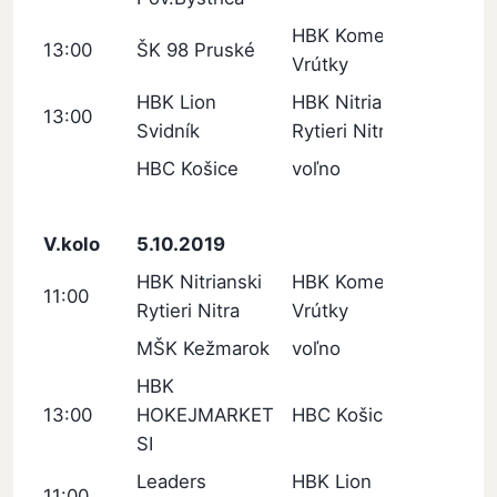
HBK Kometa
13:00
ŠK 98 Pruské
Vrútky
HBK Lion
HBK Nitrianski
13:00
Svidník
Rytieri Nitra
HBC Košice
voľno
V.kolo
5.10.2019
HBK Nitrianski
HBK Kometa
11:00
Rytieri Nitra
Vrútky
MŠK Kežmarok
voľno
HBK
13:00
HOKEJMARKET
HBC Košice
SI
Leaders
HBK Lion
11:00