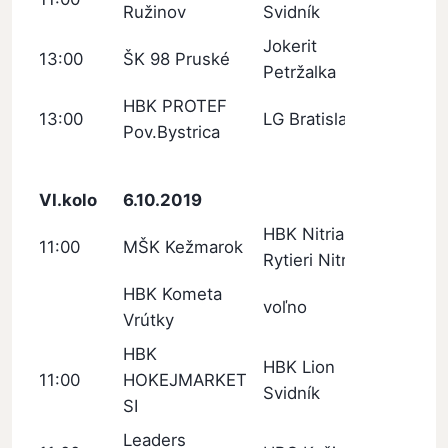
Ružinov
Svidník
Jokerit
13:00
ŠK 98 Pruské
Petržalka
HBK PROTEF
13:00
LG Bratislava
Pov.Bystrica
VI.kolo
6.10.2019
HBK Nitrianski
11:00
MŠK Kežmarok
Rytieri Nitra
HBK Kometa
voľno
Vrútky
HBK
HBK Lion
11:00
HOKEJMARKET
Svidník
SI
Leaders