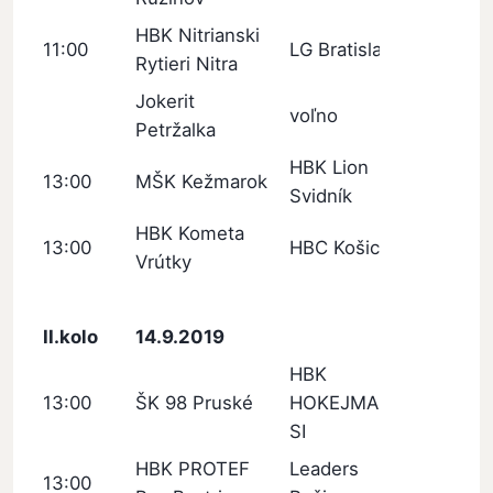
HBK Nitrianski
11:00
LG Bratislava
Rytieri Nitra
Jokerit
voľno
Petržalka
HBK Lion
13:00
MŠK Kežmarok
Svidník
HBK Kometa
13:00
HBC Košice
Vrútky
II.kolo
14.9.2019
HBK
13:00
ŠK 98 Pruské
HOKEJMARKET
SI
HBK PROTEF
Leaders
13:00