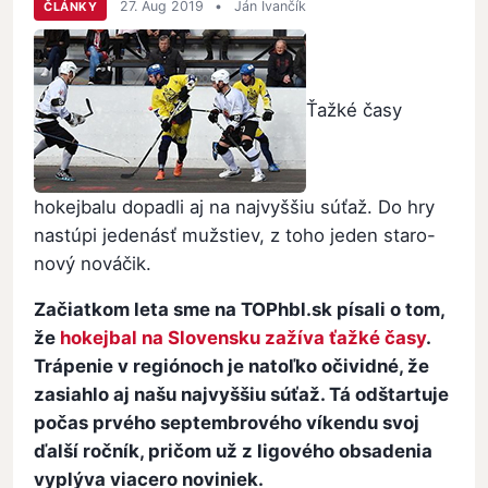
27. Aug 2019
•
Ján Ivančík
ČLÁNKY
Ťažké časy
hokejbalu dopadli aj na najvyššiu súťaž. Do hry
nastúpi jedenásť mužstiev, z toho jeden staro-
nový nováčik.
Začiatkom leta sme na TOPhbl.sk písali o tom,
že
hokejbal na Slovensku zažíva ťažké časy
.
Trápenie v regiónoch je natoľko očividné, že
zasiahlo aj našu najvyššiu súťaž. Tá odštartuje
počas prvého septembrového víkendu svoj
ďalší ročník, pričom už z ligového obsadenia
vyplýva viacero noviniek.