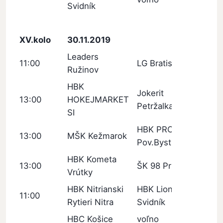
Svidník
XV.kolo
30.11.2019
Leaders
11:00
LG Bratislava
Ružinov
HBK
Jokerit
13:00
HOKEJMARKET
Petržalka
SI
HBK PROTEF
13:00
MŠK Kežmarok
Pov.Bystrica
HBK Kometa
13:00
ŠK 98 Pruské
Vrútky
HBK Nitrianski
HBK Lion
11:00
Rytieri Nitra
Svidník
HBC Košice
voľno