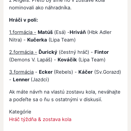
nominovali ako náhradníka.
Hráči v poli:
1.formácia -
Matúš
(Esá) -
Hriváň
(Hbk Adler
Nitra) -
Kučerka
(Lipa Team)
2.formácia -
Ďurický
(čestný hráč) -
Fintor
(Demons V. Lapáš) -
Kováčik
(Lipa Team)
3.formácia
-
Ecker
(Rebels) -
Káčer
(Sv.Gorazd)
-
Lenner
(Jazdci)
Ak máte návrh na vlastú zostavu kola, neváhajte
a poďeľte sa o ňu s ostatnými v diskusií.
Kategórie
Hráč týždňa & zostava kola