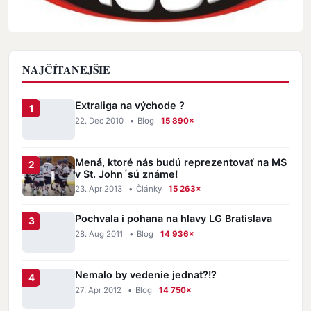
NAJČÍTANEJŠIE
Extraliga na východe ?
22. Dec 2010
•
Blog
15 890×
Mená, ktoré nás budú reprezentovať na MS
v St. John´sú známe!
23. Apr 2013
•
Články
15 263×
Pochvala i pohana na hlavy LG Bratislava
28. Aug 2011
•
Blog
14 936×
Nemalo by vedenie jednat?!?
27. Apr 2012
•
Blog
14 750×