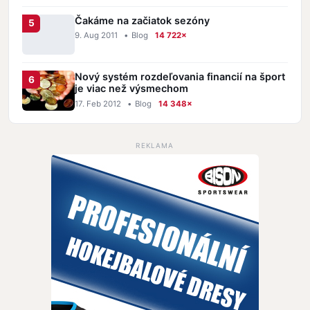
Čakáme na začiatok sezóny
9. Aug 2011
•
Blog
14 722×
Nový systém rozdeľovania financií na šport
je viac než výsmechom
17. Feb 2012
•
Blog
14 348×
REKLAMA