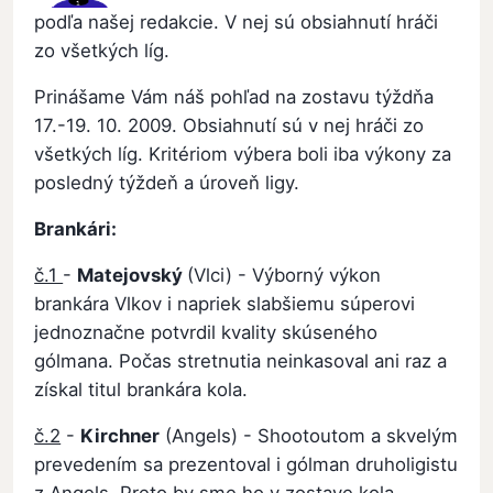
podľa našej redakcie. V nej sú obsiahnutí hráči
zo všetkých líg.
Prinášame Vám náš pohľad na zostavu týždňa
17.-19. 10. 2009. Obsiahnutí sú v nej hráči zo
všetkých líg. Kritériom výbera boli iba výkony za
posledný týždeň a úroveň ligy.
Brankári:
č.1
-
Matejovský
(Vlci) - Výborný výkon
brankára Vlkov i napriek slabšiemu súperovi
jednoznačne potvrdil kvality skúseného
gólmana. Počas stretnutia neinkasoval ani raz a
získal titul brankára kola.
č.2
-
Kirchner
(Angels) - Shootoutom a skvelým
prevedením sa prezentoval i gólman druholigistu
z Angels. Preto by sme ho v zostave kola