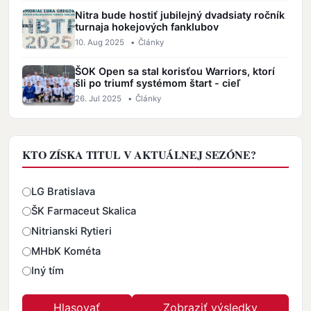
Nitra bude hostiť jubilejný dvadsiaty ročník
turnaja hokejových fanklubov
10. Aug 2025
•
Články
ŠOK Open sa stal korisťou Warriors, ktorí
šli po triumf systémom štart - cieľ
26. Jul 2025
•
Články
KTO ZÍSKA TITUL V AKTUÁLNEJ SEZÓNE?
Odpovede
LG Bratislava
ŠK Farmaceut Skalica
Nitrianski Rytieri
MHbK Kométa
Iný tím