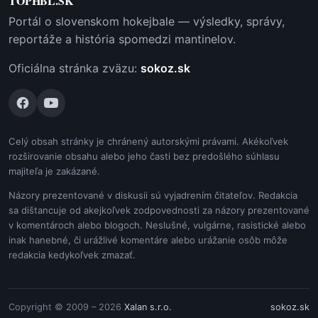
TOPHBL.SK
Portál o slovenskom hokejbale — výsledky, správy,
reportáže a história spomedzi mantinelov.
Oficiálna stránka zväzu:
sokoz.sk
Celý obsah stránky je chránený autorskými právami. Akékoľvek
rozširovanie obsahu alebo jeho časti bez predošlého súhlasu
majiteľa je zakázané.
Názory prezentované v diskusii sú vyjadrením čitateľov. Redakcia
sa dištancuje od akejkoľvek zodpovednosti za názory prezentované
v komentároch alebo blogoch. Neslušné, vulgárne, rasistické alebo
inak hanebné, či urážlivé komentáre alebo urážanie osôb môže
redakcia kedykoľvek zmazať.
Copyright © 2009 – 2026
Xalan s.r.o.
sokoz.sk