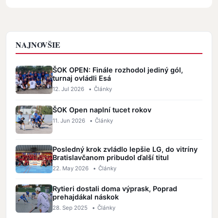
NAJNOVŠIE
ŠOK OPEN: Finále rozhodol jediný gól,
turnaj ovládli Esá
12. Jul 2026
•
Články
ŠOK Open naplní tucet rokov
11. Jun 2026
•
Články
Posledný krok zvládlo lepšie LG, do vitríny
Bratislavčanom pribudol ďalší titul
22. May 2026
•
Články
Rytieri dostali doma výprask, Poprad
prehajdákal náskok
28. Sep 2025
•
Články