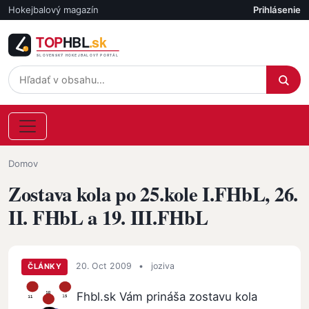
Skočiť na hlavný obsah
Hokejbalový magazín
Prihlásenie
Účet
Omrvinka
Domov
Zostava kola po 25.kole I.FHbL, 26.
II. FHbL a 19. III.FHbL
20. Oct 2009
•
joziva
ČLÁNKY
Fhbl.sk Vám prináša zostavu kola