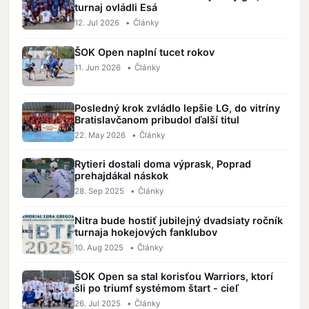
turnaj ovládli Esá
12. Jul 2026
•
Články
ŠOK Open naplní tucet rokov
11. Jun 2026
•
Články
Posledný krok zvládlo lepšie LG, do vitríny
Bratislavčanom pribudol ďalší titul
22. May 2026
•
Články
Rytieri dostali doma výprask, Poprad
prehajdákal náskok
28. Sep 2025
•
Články
Nitra bude hostiť jubilejný dvadsiaty ročník
turnaja hokejových fanklubov
10. Aug 2025
•
Články
ŠOK Open sa stal korisťou Warriors, ktorí
šli po triumf systémom štart - cieľ
26. Jul 2025
•
Články