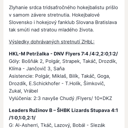
Zlyhanie srdca tridsaťročného hokejbalistu prišlo
v samom závere stretnutia. Hokejbalové
Slovensko i hokejový fanklub Slovana Bratislava
tak smúti nad stratou mladého života.
Výsledky dohrávaných stretnutí ZHbL:
HKL-M Petržalka - DNV Flyers 7:4 /4:2,2:0,1:2/
Góly: Bošňák 2, Polgár, Strapek, Takáč, Drozdík,
Klíma - Jančovič 3, Saňa
Asistencie: Polgár, Miklaš, Bilík, Takáč, Goga,
Drozdík, E.Schickhofer - T.Holík, Šimkovič,
Zukal, Vrábel
Vylúčenia: 2:3 navyše Chudý /Flyers/ 10+DKZ
Leaders Ružinov B – ŠHBK Lizards Stupava 4:1
/1:0,1:0,2:1/
G: Al-Asherri, Tkáč, Lazový, Bobál - Slezák