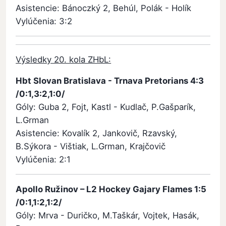
Asistencie: Bánoczký 2, Behúl, Polák - Holík
Vylúčenia: 3:2
Výsledky 20. kola ZHbL:
Hbt Slovan Bratislava - Trnava Pretorians 4:3
/0:1,3:2,1:0/
Góly: Guba 2, Fojt, Kastl - Kudlač, P.Gašparík,
L.Grman
Asistencie: Kovalík 2, Jankovič, Rzavský,
B.Sýkora - Vištiak, L.Grman, Krajčovič
Vylúčenia: 2:1
Apollo Ružinov – L2 Hockey Gajary Flames 1:5
/0:1,1:2,1:2/
Góly: Mrva - Duričko, M.Taškár, Vojtek, Hasák,