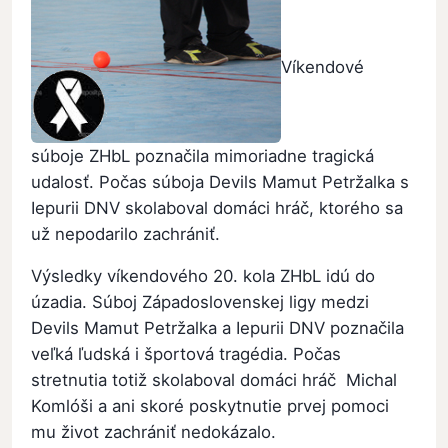
Víkendové
súboje ZHbL poznačila mimoriadne tragická
udalosť. Počas súboja Devils Mamut Petržalka s
Iepurii DNV skolaboval domáci hráč, ktorého sa
už nepodarilo zachrániť.
Výsledky víkendového 20. kola ZHbL idú do
úzadia. Súboj Západoslovenskej ligy medzi
Devils Mamut Petržalka a Iepurii DNV poznačila
veľká ľudská i športová tragédia. Počas
stretnutia totiž skolaboval domáci hráč Michal
Komlóši a ani skoré poskytnutie prvej pomoci
mu život zachrániť nedokázalo.