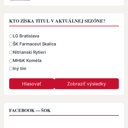
KTO ZÍSKA TITUL V AKTUÁLNEJ SEZÓNE?
Odpovede
LG Bratislava
ŠK Farmaceut Skalica
Nitrianski Rytieri
MHbK Kométa
Iný tím
FACEBOOK — ŠOK