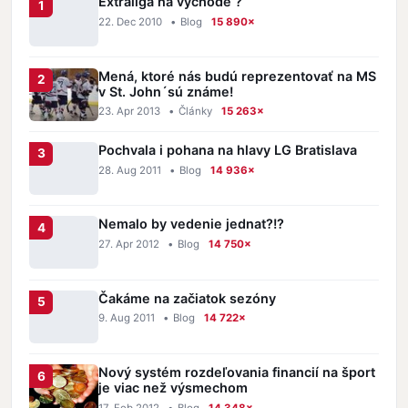
Extraliga na východe ?
22. Dec 2010
•
Blog
15 890×
Mená, ktoré nás budú reprezentovať na MS
v St. John´sú známe!
23. Apr 2013
•
Články
15 263×
Pochvala i pohana na hlavy LG Bratislava
28. Aug 2011
•
Blog
14 936×
Nemalo by vedenie jednat?!?
27. Apr 2012
•
Blog
14 750×
Čakáme na začiatok sezóny
9. Aug 2011
•
Blog
14 722×
Nový systém rozdeľovania financií na šport
je viac než výsmechom
17. Feb 2012
•
Blog
14 348×