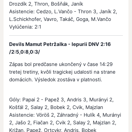
Drozdík 2, Thron, Bošňák, Janík
Asistencie: Cedzo, L.Vančo - Thron 3, Janík 2,
L.Schickhofer, Vavro, Takáč, Goga, M.Vančo
Vylúčenia: 2:1
Devils Mamut Petržalka - Iepurii DNV 2:16
/2:5,0:8,0:3/
Zápas bol predčasne ukončený v čase 14:29
tretej tretiny, kvôli tragickej udalosti na strane
domácich. Výsledok zostáva v platnosti.
Góly: Papai 2 - Papež 3, Andris 3, Murányi 2,
Košťál 2, Salay 2, Bobek 2, Cvik, Majzlan
Asistencie: Vöröš 2, Záhradný - Hulík 4, Murányi
2, Jašo 2, Fiačan 2, Cvik 2, Salay 2, Majzlan 2,
Križan, Papež, Ortcykr, Andris, Bobek