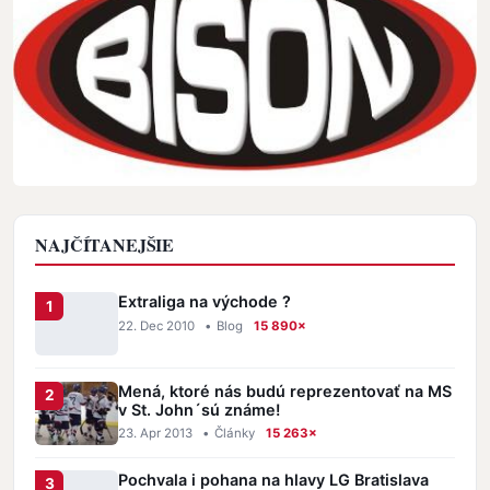
NAJČÍTANEJŠIE
Extraliga na východe ?
22. Dec 2010
•
Blog
15 890×
Mená, ktoré nás budú reprezentovať na MS
v St. John´sú známe!
23. Apr 2013
•
Články
15 263×
Pochvala i pohana na hlavy LG Bratislava