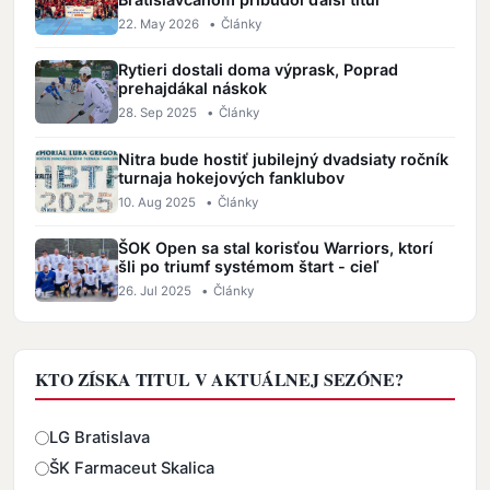
22. May 2026
•
Články
Rytieri dostali doma výprask, Poprad
prehajdákal náskok
28. Sep 2025
•
Články
Nitra bude hostiť jubilejný dvadsiaty ročník
turnaja hokejových fanklubov
10. Aug 2025
•
Články
ŠOK Open sa stal korisťou Warriors, ktorí
šli po triumf systémom štart - cieľ
26. Jul 2025
•
Články
KTO ZÍSKA TITUL V AKTUÁLNEJ SEZÓNE?
Odpovede
LG Bratislava
ŠK Farmaceut Skalica