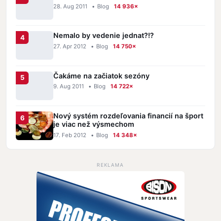
28. Aug 2011
•
Blog
14 936×
Nemalo by vedenie jednat?!?
27. Apr 2012
•
Blog
14 750×
Čakáme na začiatok sezóny
9. Aug 2011
•
Blog
14 722×
Nový systém rozdeľovania financií na šport
je viac než výsmechom
17. Feb 2012
•
Blog
14 348×
REKLAMA