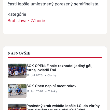
časti lepšie umiestnený porazený semifinalista.
Kategórie
Bratislava - Záhorie
NAJNOVŠIE
ŠOK OPEN: Finále rozhodol jediný gól,
turnaj ovládli Esá
12. Jul 2026
•
Články
ŠOK Open naplní tucet rokov
11. Jun 2026
•
Články
Posledný krok zvládlo lepšie LG, do vitríny
Bratislavčanom pribudol ďalší titul