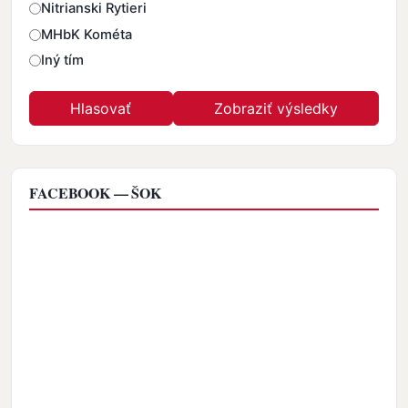
Nitrianski Rytieri
MHbK Kométa
Iný tím
FACEBOOK — ŠOK