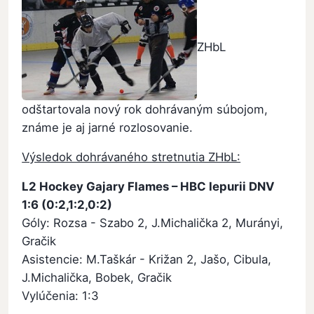
ZHbL
odštartovala nový rok dohrávaným súbojom,
známe je aj jarné rozlosovanie.
Výsledok dohrávaného stretnutia ZHbL:
L2 Hockey Gajary Flames – HBC Iepurii DNV
1:6 (0:2,1:2,0:2)
Góly: Rozsa - Szabo 2, J.Michalička 2, Murányi,
Gračik
Asistencie: M.Taškár - Križan 2, Jašo, Cibula,
J.Michalička, Bobek, Gračik
Vylúčenia: 1:3