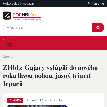
Skočiť na hlavný obsah
Hokejbalový magazín
Prihlásenie
Účet
Omrvinka
Domov
ZHbL: Gajary vstúpili do nového
roka ľavou nohou, jasný triumf
Iepurii
9. Jan 2017
•
TOPhbl.sk
ČLÁNKY