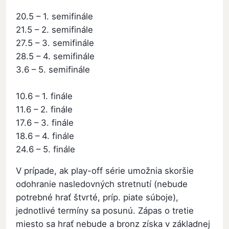
20.5 – 1. semifinále
21.5 – 2. semifinále
27.5 – 3. semifinále
28.5 – 4. semifinále
3.6 – 5. semifinále
10.6 – 1. finále
11.6 – 2. finále
17.6 – 3. finále
18.6 – 4. finále
24.6 – 5. finále
V prípade, ak play-off série umožnia skoršie
odohranie nasledovných stretnutí (nebude
potrebné hrať štvrté, príp. piate súboje),
jednotlivé termíny sa posunú. Zápas o tretie
miesto sa hrať nebude a bronz získa v základnej