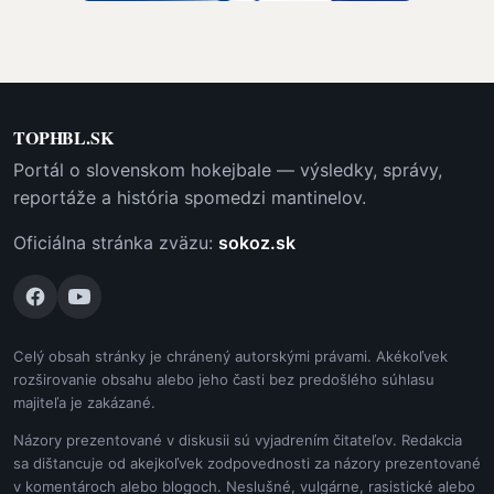
TOPHBL.SK
Portál o slovenskom hokejbale — výsledky, správy,
reportáže a história spomedzi mantinelov.
Oficiálna stránka zväzu:
sokoz.sk
Celý obsah stránky je chránený autorskými právami. Akékoľvek
rozširovanie obsahu alebo jeho časti bez predošlého súhlasu
majiteľa je zakázané.
Názory prezentované v diskusii sú vyjadrením čitateľov. Redakcia
sa dištancuje od akejkoľvek zodpovednosti za názory prezentované
v komentároch alebo blogoch. Neslušné, vulgárne, rasistické alebo