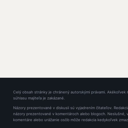
Celý obsah stránky je chránený autorskými právami. Akékoľvek 
súhlasu majiteľa je zakázané.
Názory prezentované v diskusii sú vyjadrením čitateľov. Redakc
názory prezentované v komentároch alebo blogoch. Neslušné, vul
komentáre alebo urážanie osôb môže redakcia kedykoľvek zmaz