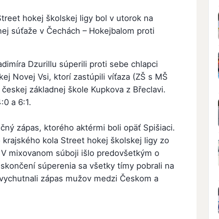
reet hokej školskej ligy bol v utorok na
ej súťaže v Čechách – Hokejbalom proti
míra Dzurillu súperili proti sebe chlapci
j Novej Vsi, ktorí zastúpili víťaza (ZŠ s MŠ
 českej základnej škole Kupkova z Břeclavi.
:0 a 6:1.
čný zápas, ktorého aktérmi boli opäť Spišiaci.
o krajského kola Street hokej školskej ligy zo
 V mixovanom súboji išlo predovšetkým o
 skončení súperenia sa všetky tímy pobrali na
i vychutnali zápas mužov medzi Českom a