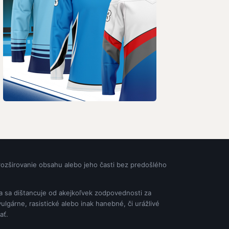
rozširovanie obsahu alebo jeho časti bez predošlého
ia sa dištancuje od akejkoľvek zodpovednosti za
gárne, rasistické alebo inak hanebné, či urážlivé
ať.