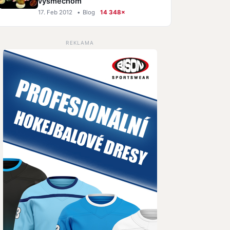
výsmechom
17. Feb 2012
•
Blog
14 348×
REKLAMA