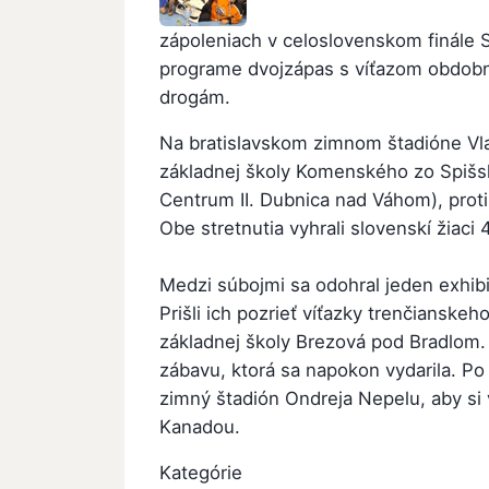
zápoleniach v celoslovenskom finále St
programe dvojzápas s víťazom obdobn
drogám.
Na bratislavskom zimnom štadióne Vladi
základnej školy Komenského zo Spišske
Centrum II. Dubnica nad Váhom), proti
Obe stretnutia vyhrali slovenskí žiaci 4
Medzi súbojmi sa odohral jeden exhibi
Prišli ich pozrieť víťazky trenčianskeh
základnej školy Brezová pod Bradlom.
zábavu, ktorá sa napokon vydarila. Po
zimný štadión Ondreja Nepelu, aby s
Kanadou.
Kategórie