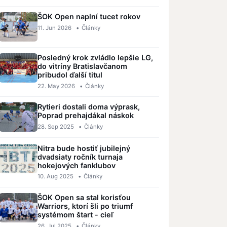
ŠOK Open naplní tucet rokov
11. Jun 2026
•
Články
Posledný krok zvládlo lepšie LG,
do vitríny Bratislavčanom
pribudol ďalší titul
22. May 2026
•
Články
Rytieri dostali doma výprask,
Poprad prehajdákal náskok
28. Sep 2025
•
Články
Nitra bude hostiť jubilejný
dvadsiaty ročník turnaja
hokejových fanklubov
10. Aug 2025
•
Články
ŠOK Open sa stal korisťou
Warriors, ktorí šli po triumf
systémom štart - cieľ
26. Jul 2025
•
Články