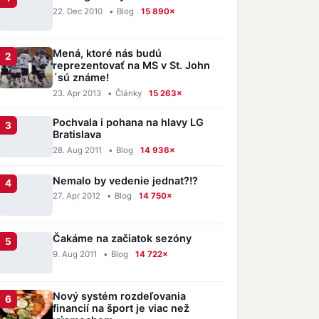
22. Dec 2010
•
Blog
15 890×
Mená, ktoré nás budú
reprezentovať na MS v St. John
´sú známe!
23. Apr 2013
•
Články
15 263×
Pochvala i pohana na hlavy LG
Bratislava
28. Aug 2011
•
Blog
14 936×
Nemalo by vedenie jednat?!?
27. Apr 2012
•
Blog
14 750×
Čakáme na začiatok sezóny
9. Aug 2011
•
Blog
14 722×
Nový systém rozdeľovania
financií na šport je viac než