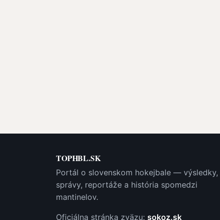
TOPHBL.SK
Portál o slovenskom hokejbale — výsledky,
správy, reportáže a história spomedzi
mantinelov.
Oficiálna stránka zväzu:
sokoz.sk