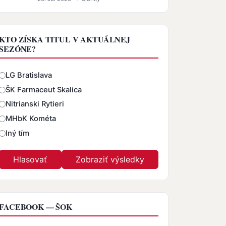
KTO ZÍSKA TITUL V AKTUÁLNEJ
SEZÓNE?
Odpovede
LG Bratislava
ŠK Farmaceut Skalica
Nitrianski Rytieri
MHbK Kométa
Iný tím
FACEBOOK — ŠOK