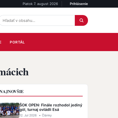
Piatok 7. august 2026
Prihlásenie
Účet
E
PORTÁL
omácich
NAJNOVŠIE
ŠOK OPEN: Finále rozhodol jediný
gól, turnaj ovládli Esá
12. Jul 2026
•
Články