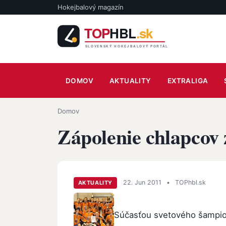
Skočiť na hlavný obsah
Hokejbalový magazín
Main navigation
DOMOV
AKTUALITY
EXTRALIGA
Omrvinka
Domov
Zápolenie chlapcov 
22. Jun 2011
•
TOPhbl.sk
AKTUALITY
Súčasťou svetového šampion