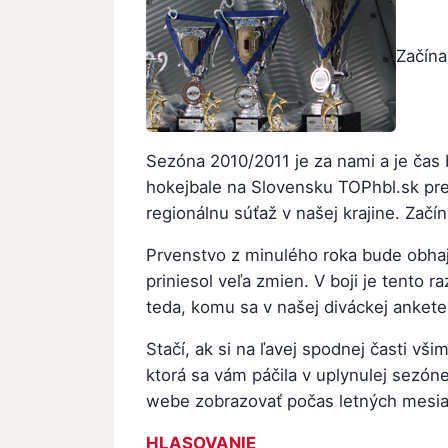
Začína
Sezóna 2010/2011 je za nami a je čas 
hokejbale na Slovensku TOPhbl.sk pret
regionálnu súťaž v našej krajine. Začí
Prvenstvo z minulého roka bude obhajo
priniesol veľa zmien. V boji je tento ra
teda, komu sa v našej diváckej ankete 
Stačí, ak si na ľavej spodnej časti vš
ktorá sa vám páčila v uplynulej sezó
webe zobrazovať počas letných mesia
HLASOVANIE