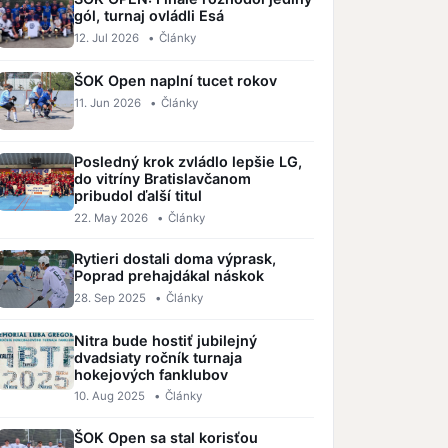
gól, turnaj ovládli Esá
12. Jul 2026
•
Články
ŠOK Open naplní tucet rokov
11. Jun 2026
•
Články
Posledný krok zvládlo lepšie LG,
do vitríny Bratislavčanom
pribudol ďalší titul
22. May 2026
•
Články
Rytieri dostali doma výprask,
Poprad prehajdákal náskok
28. Sep 2025
•
Články
Nitra bude hostiť jubilejný
dvadsiaty ročník turnaja
hokejových fanklubov
10. Aug 2025
•
Články
ŠOK Open sa stal korisťou