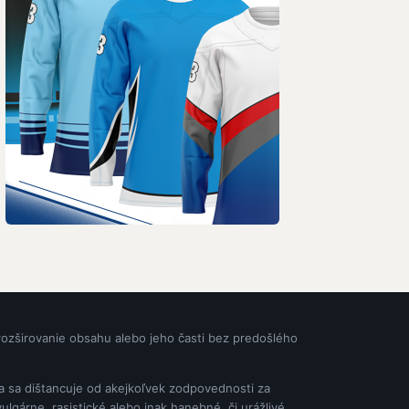
rozširovanie obsahu alebo jeho časti bez predošlého
ia sa dištancuje od akejkoľvek zodpovednosti za
gárne, rasistické alebo inak hanebné, či urážlivé