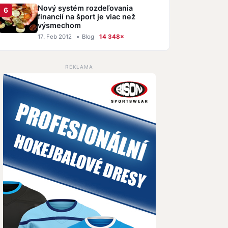
Nový systém rozdeľovania
financií na šport je viac než
výsmechom
17. Feb 2012
•
Blog
14 348×
REKLAMA