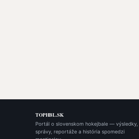
TOPHBL.SK
Portál o slovenskom hokejbale — výsledky,
správy, reportáže a história spomedzi