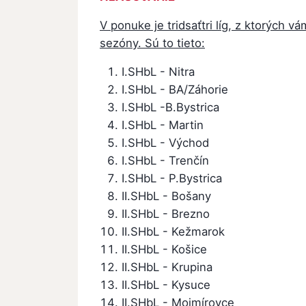
V ponuke je tridsaťtri líg, z ktorých v
sezóny. Sú to tieto:
I.SHbL - Nitra
I.SHbL - BA/Záhorie
I.SHbL -B.Bystrica
I.SHbL - Martin
I.SHbL - Východ
I.SHbL - Trenčín
I.SHbL - P.Bystrica
II.SHbL - Bošany
II.SHbL - Brezno
II.SHbL - Kežmarok
II.SHbL - Košice
II.SHbL - Krupina
II.SHbL - Kysuce
II.SHbL - Mojmírovce