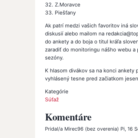
Z.Moravce
Piešťany
Ak patrí medzi vašich favoritov iná slo
diskusií alebo mailom na redakcia@to
do ankety a do boja o titul kráľa slov
zaradiť do monitoringu nášho webu a p
sezóny.
K hlasom divákov sa na konci ankety p
vyhlásený tesne pred začiatkom jesenn
Kategórie
Súťaž
Komentáre
Pridal/a
Mirec96 (bez overenia)
Pi, 16 S