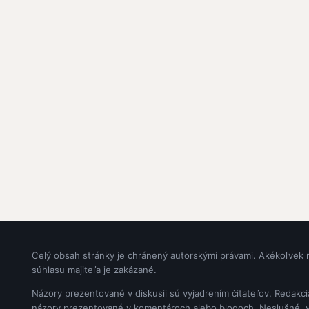
Celý obsah stránky je chránený autorskými právami. Akékoľvek 
súhlasu majiteľa je zakázané.
Názory prezentované v diskusii sú vyjadrením čitateľov. Redakc
názory prezentované v komentároch alebo blogoch. Neslušné, vul