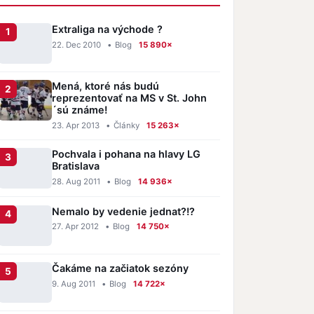
Extraliga na východe ?
22. Dec 2010
•
Blog
15 890×
Mená, ktoré nás budú
reprezentovať na MS v St. John
´sú známe!
23. Apr 2013
•
Články
15 263×
Pochvala i pohana na hlavy LG
Bratislava
28. Aug 2011
•
Blog
14 936×
Nemalo by vedenie jednat?!?
27. Apr 2012
•
Blog
14 750×
Čakáme na začiatok sezóny
9. Aug 2011
•
Blog
14 722×