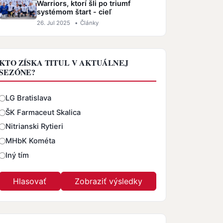
Warriors, ktorí šli po triumf
systémom štart - cieľ
26. Jul 2025
•
Články
KTO ZÍSKA TITUL V AKTUÁLNEJ
SEZÓNE?
Odpovede
LG Bratislava
ŠK Farmaceut Skalica
Nitrianski Rytieri
MHbK Kométa
Iný tím