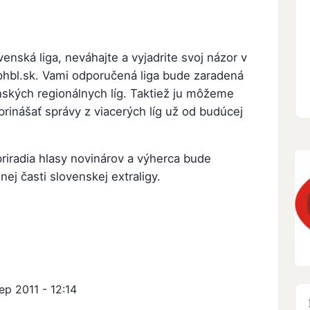
venská liga, neváhajte a vyjadrite svoj názor v
phbl.sk. Vami odporučená liga bude zaradená
enských regionálnych líg. Taktiež ju môžeme
rinášať správy z viacerých líg už od budúcej
riradia hlasy novinárov a výherca bude
ej časti slovenskej extraligy.
ep 2011 - 12:14