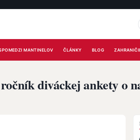
SPOMEDZI MANTINELOV
ČLÁNKY
BLOG
ZAHRANIČI
očník diváckej ankety o na