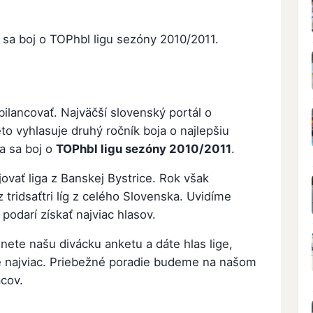
 sa boj o TOPhbl ligu sezóny 2010/2011.
bilancovať. Najväčší slovenský portál o
o vyhlasuje druhý ročník boja o najlepšiu
na sa boj o
TOPhbl ligu sezóny 2010/2011
.
vať liga z Banskej Bystrice. Rok však
z tridsaťtri líg z celého Slovenska. Uvidíme
podarí získať najviac hlasov.
imnete našu divácku anketu a dáte hlas lige,
ne najviac. Priebežné poradie budeme na našom
cov.