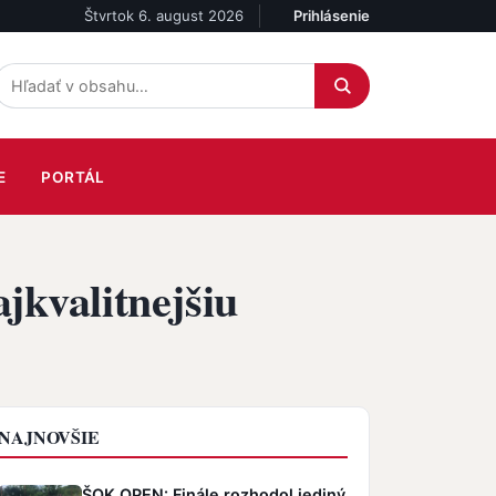
Štvrtok 6. august 2026
Prihlásenie
Účet
E
PORTÁL
jkvalitnejšiu
NAJNOVŠIE
ŠOK OPEN: Finále rozhodol jediný