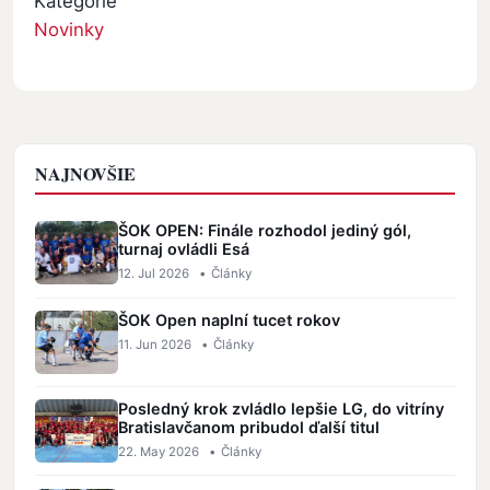
Kategórie
Novinky
NAJNOVŠIE
ŠOK OPEN: Finále rozhodol jediný gól,
turnaj ovládli Esá
12. Jul 2026
•
Články
ŠOK Open naplní tucet rokov
11. Jun 2026
•
Články
Posledný krok zvládlo lepšie LG, do vitríny
Bratislavčanom pribudol ďalší titul
22. May 2026
•
Články