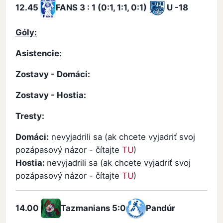
12.45
FANS
3 : 1 (0:1, 1:1, 0:1)
U -18
Góly:
Asistencie:
Zostavy - Domáci:
Zostavy - Hostia:
Tresty:
Domáci:
nevyjadrili sa (ak chcete vyjadriť svoj
pozápasový názor - čítajte
TU
)
Hostia:
nevyjadrili sa (ak chcete vyjadriť svoj
pozápasový názor - čítajte
TU
)
14.00
Tazmanians
5:0
Pandúr