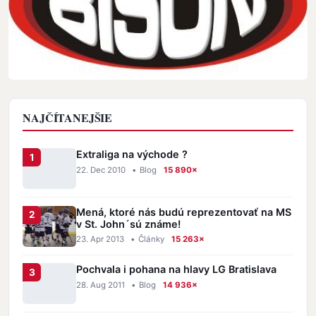
NAJČÍTANEJŠIE
Extraliga na východe ?
22. Dec 2010
•
Blog
15 890×
Mená, ktoré nás budú reprezentovať na MS
v St. John´sú známe!
23. Apr 2013
•
Články
15 263×
Pochvala i pohana na hlavy LG Bratislava
28. Aug 2011
•
Blog
14 936×