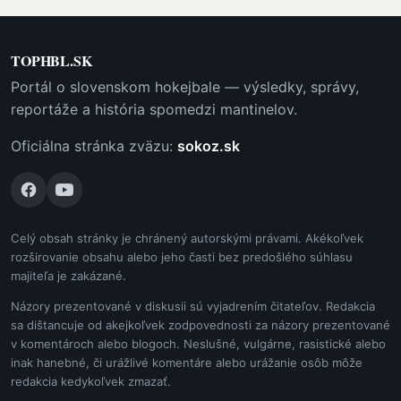
TOPHBL.SK
Portál o slovenskom hokejbale — výsledky, správy,
reportáže a história spomedzi mantinelov.
Oficiálna stránka zväzu:
sokoz.sk
Celý obsah stránky je chránený autorskými právami. Akékoľvek
rozširovanie obsahu alebo jeho časti bez predošlého súhlasu
majiteľa je zakázané.
Názory prezentované v diskusii sú vyjadrením čitateľov. Redakcia
sa dištancuje od akejkoľvek zodpovednosti za názory prezentované
v komentároch alebo blogoch. Neslušné, vulgárne, rasistické alebo
inak hanebné, či urážlivé komentáre alebo urážanie osôb môže
redakcia kedykoľvek zmazať.