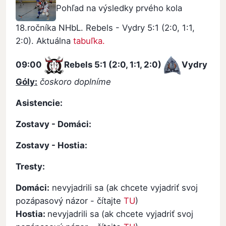
Pohľad na výsledky prvého kola
18.ročníka NHbL. Rebels - Vydry 5:1 (2:0, 1:1,
2:0). Aktuálna
tabuľka.
09:00
Rebels
5:1 (2:0, 1:1, 2:0)
Vydry
Góly:
čoskoro doplníme
Asistencie:
Zostavy - Domáci:
Zostavy - Hostia:
Tresty:
Domáci:
nevyjadrili sa (ak chcete vyjadriť svoj
pozápasový názor - čítajte
TU
)
Hostia:
nevyjadrili sa (ak chcete vyjadriť svoj