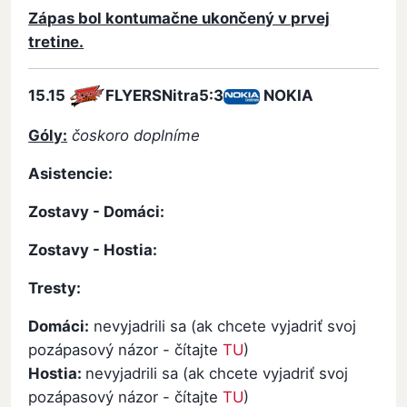
Zápas bol kontumačne ukončený v prvej
tretine.
15.15
FLYERSNitra
5:3
NOKIA
Góly:
čoskoro doplníme
Asistencie:
Zostavy - Domáci:
Zostavy - Hostia:
Tresty:
Domáci:
nevyjadrili sa (ak chcete vyjadriť svoj
pozápasový názor - čítajte
TU
)
Hostia:
nevyjadrili sa (ak chcete vyjadriť svoj
pozápasový názor - čítajte
TU
)