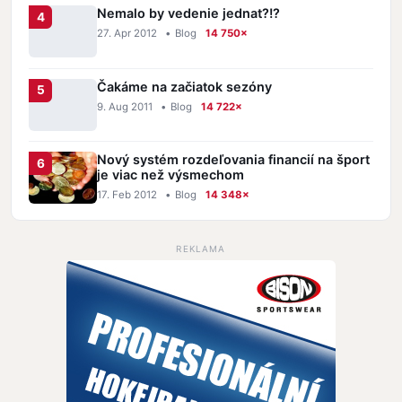
Nemalo by vedenie jednat?!?
27. Apr 2012
•
Blog
14 750×
Čakáme na začiatok sezóny
9. Aug 2011
•
Blog
14 722×
Nový systém rozdeľovania financií na šport
je viac než výsmechom
17. Feb 2012
•
Blog
14 348×
REKLAMA