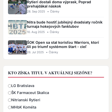
Rytieri dostali doma výprask, Poprad
prehajdákal náskok
28. Sep 2025
•
Články
Nitra bude hostiť jubilejný dvadsiaty ročník
turnaja hokejových fanklubov
10. Aug 2025
•
Články
ŠOK Open sa stal korisťou Warriors, ktorí
šli po triumf systémom štart - cieľ
26. Jul 2025
•
Články
KTO ZÍSKA TITUL V AKTUÁLNEJ SEZÓNE?
Odpovede
LG Bratislava
ŠK Farmaceut Skalica
Nitrianski Rytieri
MHbK Kométa