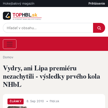
Skočiť na hlavný obsah
Hokejbalový magazín
Prihlásenie
Účet
Omrvinka
Domov
Vydry, ani Lipa premiéru
nezachytili - výsledky prvého kola
NHbL
8. Sep 2010
•
fhbl.sk
ČLÁNKY