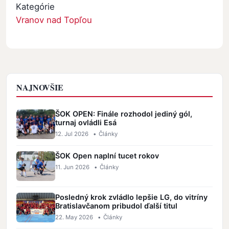
Kategórie
Vranov nad Topľou
NAJNOVŠIE
ŠOK OPEN: Finále rozhodol jediný gól,
turnaj ovládli Esá
12. Jul 2026
•
Články
ŠOK Open naplní tucet rokov
11. Jun 2026
•
Články
Posledný krok zvládlo lepšie LG, do vitríny
Bratislavčanom pribudol ďalší titul
22. May 2026
•
Články