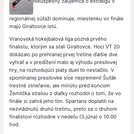
Neúspešný záujemca o extraligu v
regionálnej súťaži dominuje, miestenku vo finále
majú Giraltovce istú.
Vranovská hokejbalová liga pozná prvého
finalistu, ktorým sa stali Giraltovce. Hoci VT 20
dokázalo po prehranej prvej tretine ďalšie dve
vyhrať a v predĺžení malo aj výhodu presilovej
hry, na rozhodujúci piaty duel to nestačilo. V
spomínanej presilovke síce nepremenil Šuťák
trestné strieľanie, ale minútu pred koncom
Žemlička strelou z diaľky rozhodol o tom, že vo
finále si zahrá jeho tím. Spartans doplatili na
nezvládnutú druhú tretinu, preto sa o druhom
finalistovi rozhodne v nedeľu (3.júna) o 10.00
hod.