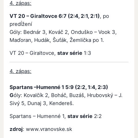
4. zápas:
VT 20 – Giraltovce 6:7 (2:4, 2:1, 2:1)
, po
predĺžení
Góly: Bednár 3, Kováč 2, Onduško – Vook 3,
Maďoran, Hudák, Šuťák, Žemlička po 1.
VT 20 – Giraltovce,
stav série
1:3
4. zápas:
Spartans –Humenné 1 5:9 (2:2, 1:4, 2:3)
G
óly: Kovalčík 2, Boháč, Buzáš, Hrubovský – J.
Sivý 5, Dunaj 3, Kendereš.
Spartans – Humenné 1,
stav série
2:2
zdroj
: www.vranovske.sk