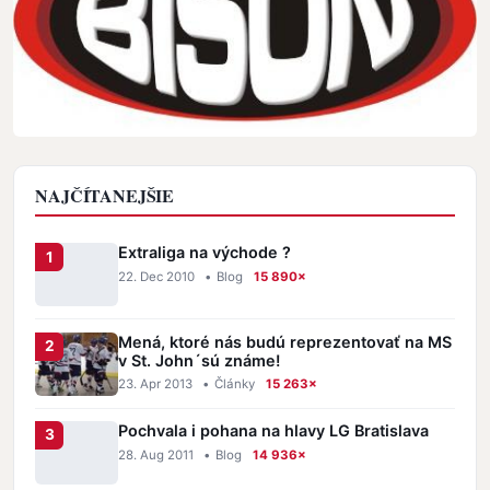
NAJČÍTANEJŠIE
Extraliga na východe ?
22. Dec 2010
•
Blog
15 890×
Mená, ktoré nás budú reprezentovať na MS
v St. John´sú známe!
23. Apr 2013
•
Články
15 263×
Pochvala i pohana na hlavy LG Bratislava
28. Aug 2011
•
Blog
14 936×