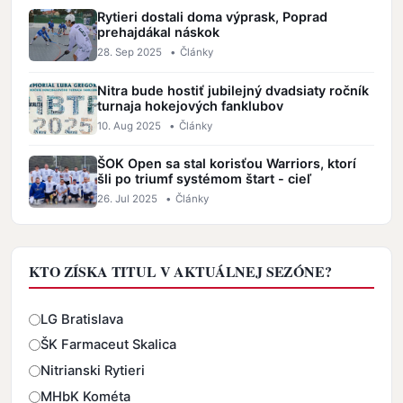
Rytieri dostali doma výprask, Poprad
prehajdákal náskok
28. Sep 2025
•
Články
Nitra bude hostiť jubilejný dvadsiaty ročník
turnaja hokejových fanklubov
10. Aug 2025
•
Články
ŠOK Open sa stal korisťou Warriors, ktorí
šli po triumf systémom štart - cieľ
26. Jul 2025
•
Články
KTO ZÍSKA TITUL V AKTUÁLNEJ SEZÓNE?
Odpovede
LG Bratislava
ŠK Farmaceut Skalica
Nitrianski Rytieri
MHbK Kométa