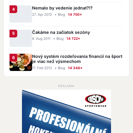
Nemalo by vedenie jednat?!?
27. Apr 2012
•
Blog
14 750×
Čakáme na začiatok sezóny
9. Aug 2011
•
Blog
14 722×
Nový systém rozdeľovania financií na šport
je viac než výsmechom
17. Feb 2012
•
Blog
14 348×
REKLAMA