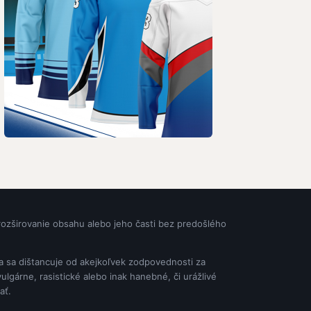
rozširovanie obsahu alebo jeho časti bez predošlého
ia sa dištancuje od akejkoľvek zodpovednosti za
gárne, rasistické alebo inak hanebné, či urážlivé
ať.