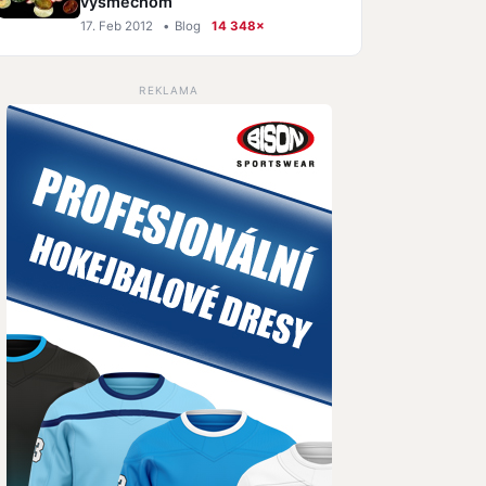
výsmechom
17. Feb 2012
•
Blog
14 348×
REKLAMA