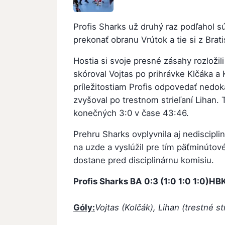
Profis Sharks už druhý raz podľahol sú
prekonať obranu Vrútok a tie si z Brat
Hostia si svoje presné zásahy rozloži
skóroval Vojtas po prihrávke Klčáka a 
príležitostiam Profis odpovedať nedok
zvyšoval po trestnom strieľaní Lihan. 
konečných 3:0 v čase 43:46.
Prehru Sharks ovplyvnila aj nediscipl
na uzde a vyslúžil pre tím päťminúto
dostane pred disciplinárnu komisiu.
Profis Sharks BA
0:3 (1:0 1:0 1:0)
HBK
Góly:
Vojtas (Kolčák), Lihan (trestné str