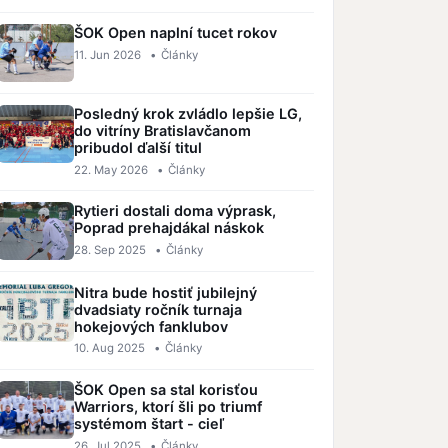
ŠOK Open naplní tucet rokov
11. Jun 2026
•
Články
Posledný krok zvládlo lepšie LG,
do vitríny Bratislavčanom
pribudol ďalší titul
22. May 2026
•
Články
Rytieri dostali doma výprask,
Poprad prehajdákal náskok
28. Sep 2025
•
Články
Nitra bude hostiť jubilejný
dvadsiaty ročník turnaja
hokejových fanklubov
10. Aug 2025
•
Články
ŠOK Open sa stal korisťou
Warriors, ktorí šli po triumf
systémom štart - cieľ
26. Jul 2025
•
Články