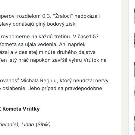
perovi rozdielom 0:3. "Žraloci" nedokázali
islavy odnášajú plný bodový zisk.
li rovnomerne na každú tretinu. V čase1:57
Kometa sa ujala vedenia. Ani napriek
ázal a v desiatej minúte druhého dejstva
Ten istý hráč napokon zavŕšil výhru Vrútok na
inovanosť Michala Regulu, ktorý neudržal nervy
vé oslabenie. Jeho prípad sa pravdepodobne
 Kometa Vrútky
ieľanie), Lihan (Šibík)