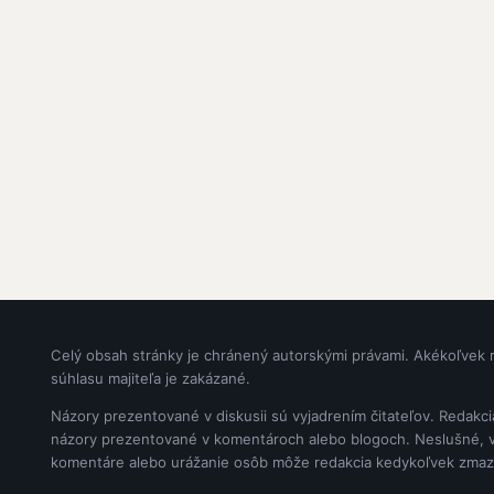
Celý obsah stránky je chránený autorskými právami. Akékoľvek 
súhlasu majiteľa je zakázané.
Názory prezentované v diskusii sú vyjadrením čitateľov. Redakc
názory prezentované v komentároch alebo blogoch. Neslušné, vul
komentáre alebo urážanie osôb môže redakcia kedykoľvek zmaz