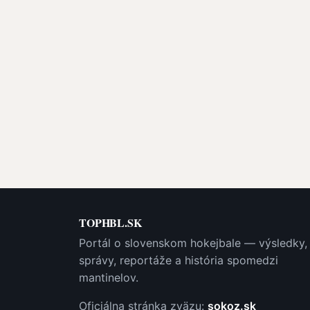
TOPHBL.SK
Portál o slovenskom hokejbale — výsledky,
správy, reportáže a história spomedzi
mantinelov.
Oficiálna stránka zväzu:
sokoz.sk