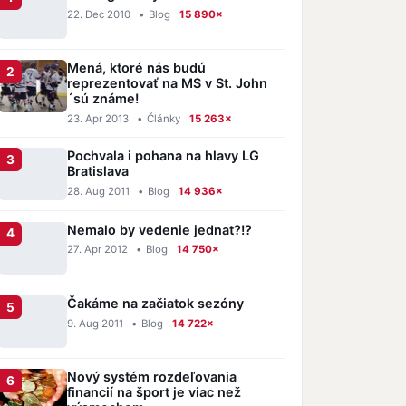
22. Dec 2010
•
Blog
15 890×
Mená, ktoré nás budú
reprezentovať na MS v St. John
´sú známe!
23. Apr 2013
•
Články
15 263×
Pochvala i pohana na hlavy LG
Bratislava
28. Aug 2011
•
Blog
14 936×
Nemalo by vedenie jednat?!?
27. Apr 2012
•
Blog
14 750×
Čakáme na začiatok sezóny
9. Aug 2011
•
Blog
14 722×
Nový systém rozdeľovania
financií na šport je viac než