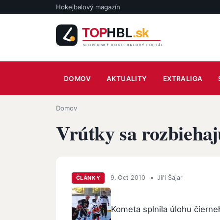
Skočiť na hlavný obsah
Hokejbalový magazín
Main navigation
DOMOV
AKTUALITY
EXTRALIGA
Omrvinka
Domov
Vrútky sa rozbiehaj
9. Oct 2010
•
Jiří Šajar
ČLÁNKY
Kometa splnila úlohu čierne