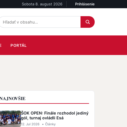
Sobota 8. august 2026
Prihlásenie
Účet
E
PORTÁL
NAJNOVŠIE
ŠOK OPEN: Finále rozhodol jediný
gól, turnaj ovládli Esá
12. Jul 2026
•
Články