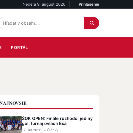
Nedeľa 9. august 2026
Prihlásenie
Účet
E
PORTÁL
NAJNOVŠIE
ŠOK OPEN: Finále rozhodol jediný
gól, turnaj ovládli Esá
12. Jul 2026
•
Články