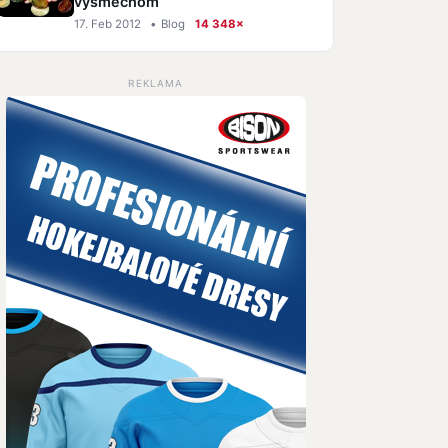
výsmechom
17. Feb 2012
•
Blog
14 348×
REKLAMA