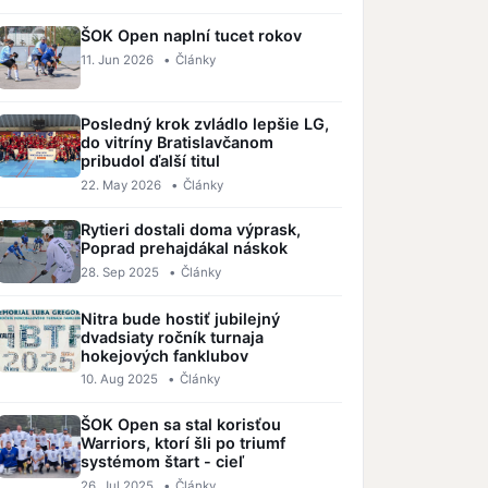
ŠOK Open naplní tucet rokov
11. Jun 2026
•
Články
Posledný krok zvládlo lepšie LG,
do vitríny Bratislavčanom
pribudol ďalší titul
22. May 2026
•
Články
Rytieri dostali doma výprask,
Poprad prehajdákal náskok
28. Sep 2025
•
Články
Nitra bude hostiť jubilejný
dvadsiaty ročník turnaja
hokejových fanklubov
10. Aug 2025
•
Články
ŠOK Open sa stal korisťou
Warriors, ktorí šli po triumf
systémom štart - cieľ
26. Jul 2025
•
Články