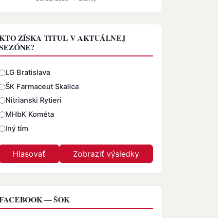
KTO ZÍSKA TITUL V AKTUÁLNEJ
SEZÓNE?
Odpovede
LG Bratislava
ŠK Farmaceut Skalica
Nitrianski Rytieri
MHbK Kométa
Iný tím
FACEBOOK — ŠOK