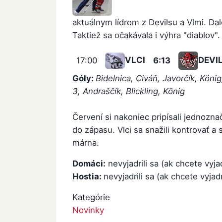
aktuálnym lídrom z Devilsu a Vlmi. Da
Taktiež sa očakávala i výhra "diablov".
VLCI
DEVI
17:00
6:13
Góly
:
Bidelnica, Civáň, Javorčík, Kön
3, Andraščík, Blickling, König
Červení si nakoniec pripísali jednozna
do zápasu. Vlci sa snažili kontrovať a 
márna.
Domáci:
nevyjadrili sa (ak chcete vyja
Hostia:
nevyjadrili sa (ak chcete vyjad
Kategórie
Novinky