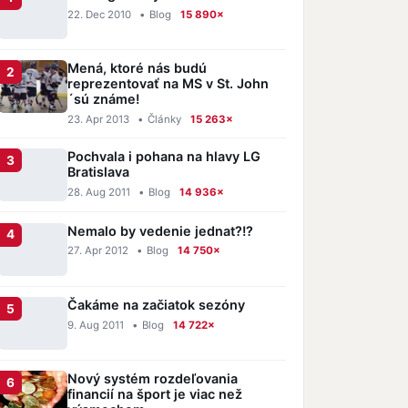
22. Dec 2010
•
Blog
15 890×
Mená, ktoré nás budú
reprezentovať na MS v St. John
´sú známe!
23. Apr 2013
•
Články
15 263×
Pochvala i pohana na hlavy LG
Bratislava
28. Aug 2011
•
Blog
14 936×
Nemalo by vedenie jednat?!?
27. Apr 2012
•
Blog
14 750×
Čakáme na začiatok sezóny
9. Aug 2011
•
Blog
14 722×
Nový systém rozdeľovania
financií na šport je viac než