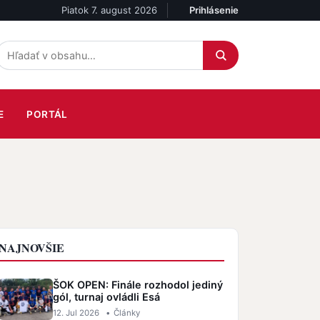
Piatok 7. august 2026
Prihlásenie
Účet
E
PORTÁL
NAJNOVŠIE
ŠOK OPEN: Finále rozhodol jediný
gól, turnaj ovládli Esá
12. Jul 2026
•
Články