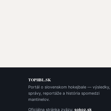
TOPHBL.SK
Portál o slovenskom hokejbale — výsledky,
správy, reportáže a história spomedzi
mantinelov.
Oficiálna stránka zväzu:
sokoz.sk