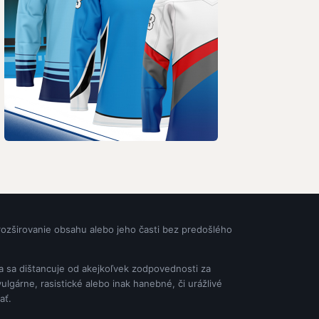
rozširovanie obsahu alebo jeho časti bez predošlého
ia sa dištancuje od akejkoľvek zodpovednosti za
gárne, rasistické alebo inak hanebné, či urážlivé
ať.