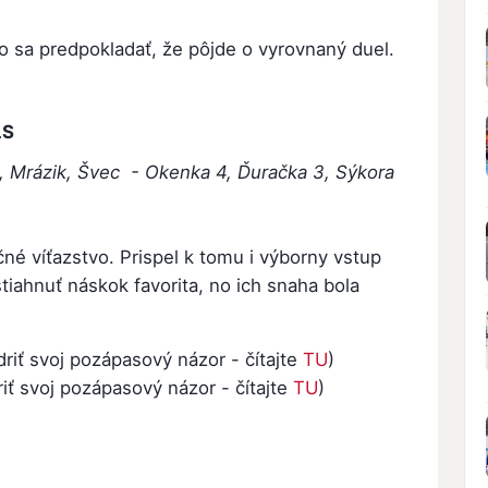
lo sa predpokladať, že pôjde o vyrovnaný duel.
LS
ig, Mrázik, Švec - Okenka 4, Ďuračka 3, Sýkora
čné víťazstvo. Prispel k tomu i výborny vstup
stiahnuť náskok favorita, no ich snaha bola
driť svoj pozápasový názor - čítajte
TU
)
riť svoj pozápasový názor - čítajte
TU
)