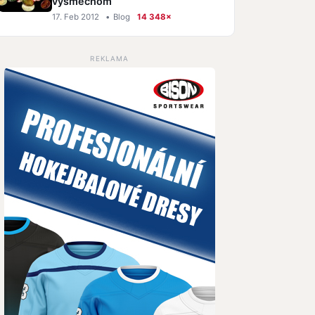
výsmechom
17. Feb 2012
•
Blog
14 348×
REKLAMA