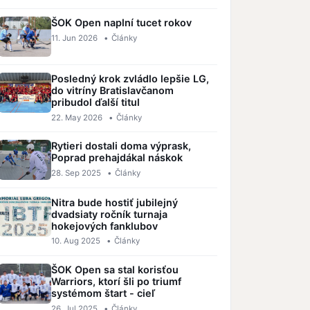
ŠOK Open naplní tucet rokov
11. Jun 2026
•
Články
Posledný krok zvládlo lepšie LG,
do vitríny Bratislavčanom
pribudol ďalší titul
22. May 2026
•
Články
Rytieri dostali doma výprask,
Poprad prehajdákal náskok
28. Sep 2025
•
Články
Nitra bude hostiť jubilejný
dvadsiaty ročník turnaja
hokejových fanklubov
10. Aug 2025
•
Články
ŠOK Open sa stal korisťou
Warriors, ktorí šli po triumf
systémom štart - cieľ
26. Jul 2025
•
Články