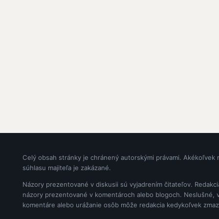
Celý obsah stránky je chránený autorskými právami. Akékoľvek 
súhlasu majiteľa je zakázané.
Názory prezentované v diskusii sú vyjadrením čitateľov. Redakc
názory prezentované v komentároch alebo blogoch. Neslušné, vul
komentáre alebo urážanie osôb môže redakcia kedykoľvek zmaz