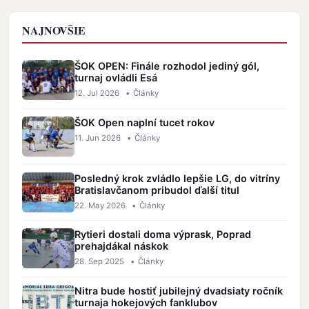
NAJNOVŠIE
ŠOK OPEN: Finále rozhodol jediný gól,
turnaj ovládli Esá
12. Jul 2026
•
Články
ŠOK Open naplní tucet rokov
11. Jun 2026
•
Články
Posledný krok zvládlo lepšie LG, do vitríny
Bratislavčanom pribudol ďalší titul
22. May 2026
•
Články
Rytieri dostali doma výprask, Poprad
prehajdákal náskok
28. Sep 2025
•
Články
Nitra bude hostiť jubilejný dvadsiaty ročník
turnaja hokejových fanklubov