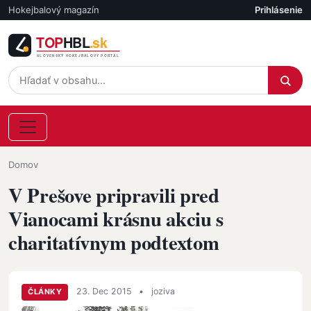
Skočiť na hlavný obsah
Hokejbalový magazín
Prihlásenie
Účet
Omrvinka
Domov
V Prešove pripravili pred
Vianocami krásnu akciu s
charitatívnym podtextom
23. Dec 2015
•
joziva
ČLÁNKY