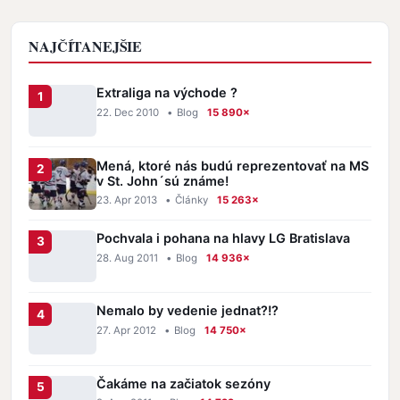
NAJČÍTANEJŠIE
Extraliga na východe ?
22. Dec 2010
•
Blog
15 890×
Mená, ktoré nás budú reprezentovať na MS
v St. John´sú známe!
23. Apr 2013
•
Články
15 263×
Pochvala i pohana na hlavy LG Bratislava
28. Aug 2011
•
Blog
14 936×
Nemalo by vedenie jednat?!?
27. Apr 2012
•
Blog
14 750×
Čakáme na začiatok sezóny