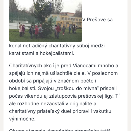
V Prešove sa
konal netradičný charitatívny súboj medzi
karatistami a hokejbalistami.
Charitatívnych akcií je pred Vianocami mnoho a
spájajú ich najmä ušľachtilé ciele. V poslednom
období sa pripájajú v značnom počte i
hokejbalisti. Svojou „troškou do mlyna“ prispeli
počas víkendu aj zástupcovia prešovskej ligy. Tí
ale rozhodne nezaostali v originalite a
charitatívny priateľský duel pripravili vskutku
výnimočne.
Okrem stavania vianočného stromčeka totiž