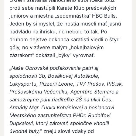
proti sebe nastúpili Karate Klub prešovských
juniorov a miestna „sedemnástka“ HBC Bulls.
Jeden by si myslel, že hostia museli mať jasnú
nadvládu na ihrisku, no nebolo to tak. Po
druhom dejstve dokonca karatisti viedli o štyri
góly, no v závere malým „hokejbalovým
zázrakom“ dokázali „býky“ vyrovnať.
„Naše Obrovské poďakovanie patrí aj
spoločnosti 3b, Bosákovej Autoškole,
Lukysportu, Pizzerii Leone, TV7 Prešov, PIS.sk,
Prešovskému Večerníku, Agentúre Stemarc a
samozrejme pani riaditeľke ZŠ na ulici Čes.
Armády Mgr. Ľubici Kohániovej a poslancovi
Mestského zastupiteľstva PHDr. Rudolfovi
Dupkalovi, ktorý zároveň spoločne vhodili
úvodné buly,
“ znejú slová vďaky od