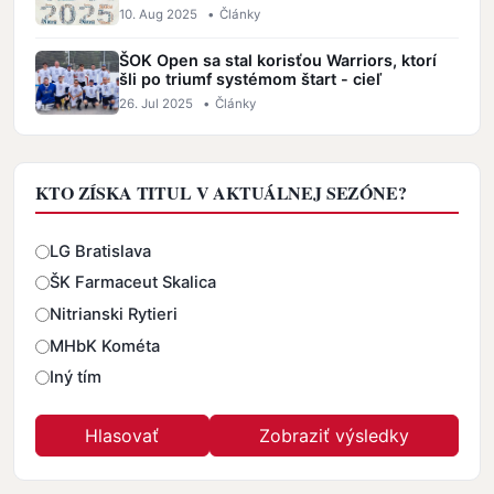
10. Aug 2025
•
Články
ŠOK Open sa stal korisťou Warriors, ktorí
šli po triumf systémom štart - cieľ
26. Jul 2025
•
Články
KTO ZÍSKA TITUL V AKTUÁLNEJ SEZÓNE?
Odpovede
LG Bratislava
ŠK Farmaceut Skalica
Nitrianski Rytieri
MHbK Kométa
Iný tím