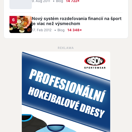
9. Aug 2011
•
Blog
14 722×
Nový systém rozdeľovania financií na šport
je viac než výsmechom
17. Feb 2012
•
Blog
14 348×
REKLAMA