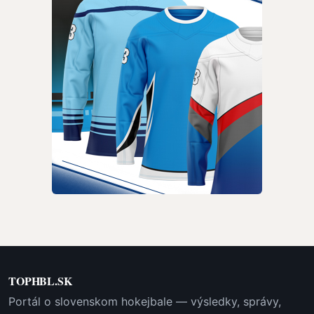
TOPHBL.SK
Portál o slovenskom hokejbale — výsledky, správy,