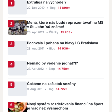
Extraliga na východe ?
22. Dec 2010
•
Blog
15 890×
Mená, ktoré nás budú reprezentovať na MS
v St. John´sú známe!
23. Apr 2013
•
Články
15 263×
Pochvala i pohana na hlavy LG Bratislava
28. Aug 2011
•
Blog
14 936×
Nemalo by vedenie jednat?!?
27. Apr 2012
•
Blog
14 750×
Čakáme na začiatok sezóny
9. Aug 2011
•
Blog
14 722×
Nový systém rozdeľovania financií na šport
je viac než výsmechom