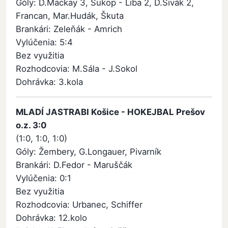
Góly: D.Mackay 3, Sukop - Liba 2, D.Sivák 2,
Francan, Mar.Hudák, Škuta
Brankári: Zeleňák - Amrich
Vylúčenia: 5:4
Bez využitia
Rozhodcovia: M.Sála - J.Sokol
Dohrávka: 3.kola
MLADÍ JASTRABI Košice - HOKEJBAL Prešov
o.z. 3:0
(1:0, 1:0, 1:0)
Góly: Žembery, G.Longauer, Pivarník
Brankári: D.Fedor - Maruščák
Vylúčenia: 0:1
Bez využitia
Rozhodcovia: Urbanec, Schiffer
Dohrávka: 12.kolo