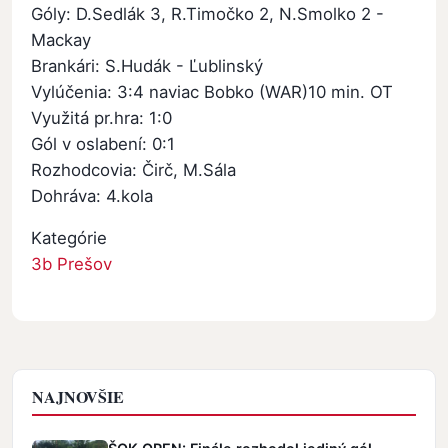
Góly: D.Sedlák 3, R.Timočko 2, N.Smolko 2 -
Mackay
Brankári: S.Hudák - Ľublinský
Vylúčenia: 3:4 naviac Bobko (WAR)10 min. OT
Využitá pr.hra: 1:0
Gól v oslabení: 0:1
Rozhodcovia: Čirč, M.Sála
Dohráva: 4.kola
Kategórie
3b Prešov
NAJNOVŠIE