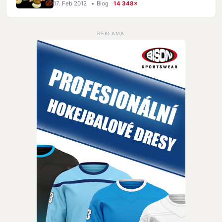
17. Feb 2012
•
Blog
14 348×
REKLAMA