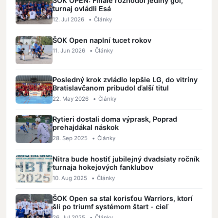
ŠOK OPEN: Finále rozhodol jediný gól,
turnaj ovládli Esá
12. Jul 2026
•
Články
ŠOK Open naplní tucet rokov
11. Jun 2026
•
Články
Posledný krok zvládlo lepšie LG, do vitríny
Bratislavčanom pribudol ďalší titul
22. May 2026
•
Články
Rytieri dostali doma výprask, Poprad
prehajdákal náskok
28. Sep 2025
•
Články
Nitra bude hostiť jubilejný dvadsiaty ročník
turnaja hokejových fanklubov
10. Aug 2025
•
Články
ŠOK Open sa stal korisťou Warriors, ktorí
šli po triumf systémom štart - cieľ
26. Jul 2025
•
Články