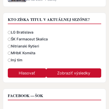
KTO ZÍSKA TITUL V AKTUÁLNEJ SEZÓNE?
Odpovede
LG Bratislava
ŠK Farmaceut Skalica
Nitrianski Rytieri
MHbK Kométa
Iný tím
FACEBOOK — ŠOK