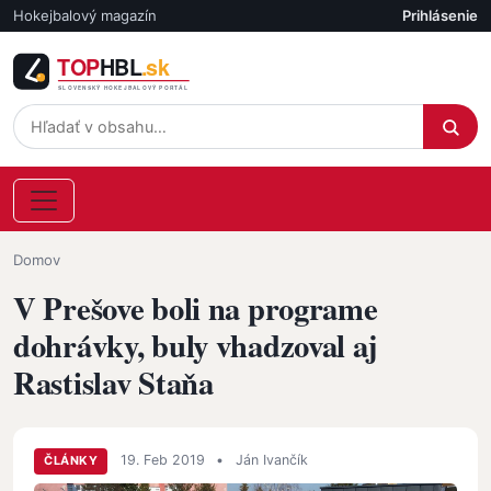
Skočiť na hlavný obsah
Hokejbalový magazín
Prihlásenie
Účet
Omrvinka
Domov
V Prešove boli na programe
dohrávky, buly vhadzoval aj
Rastislav Staňa
19. Feb 2019
•
Ján Ivančík
ČLÁNKY