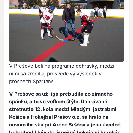
V Prešove boli na programe dohrávky, medzi
nimi sa zrodil aj presvedčivý výsledok v
prospech Spartans.
V Prešove sa už liga prebudila zo zimného
spánku, a to vo veľkom štýle. Dohrávané
stretnutie 12. kola medzi Mladými jastrabmi
Košice a Hokejbal Prešov o.z. sa hralo na
novom ihrisku pri Aréne Sršňov a jeho úvodné
buly vhodil bývalý úspešný hokejový brankár