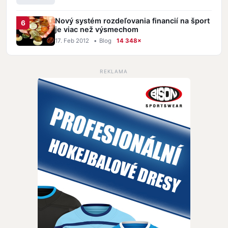
Nový systém rozdeľovania financií na šport
je viac než výsmechom
17. Feb 2012
•
Blog
14 348×
REKLAMA