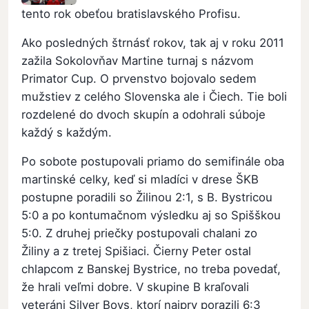
tento rok obeťou bratislavského Profisu.
Ako posledných štrnásť rokov, tak aj v roku 2011
zažila Sokolovňav Martine turnaj s názvom
Primator Cup. O prvenstvo bojovalo sedem
mužstiev z celého Slovenska ale i Čiech. Tie boli
rozdelené do dvoch skupín a odohrali súboje
každý s každým.
Po sobote postupovali priamo do semifinále oba
martinské celky, keď si mladíci v drese ŠKB
postupne poradili so Žilinou 2:1, s B. Bystricou
5:0 a po kontumačnom výsledku aj so Spišškou
5:0. Z druhej priečky postupovali chalani zo
Žiliny a z tretej Spišiaci. Čierny Peter ostal
chlapcom z Banskej Bystrice, no treba povedať,
že hrali veľmi dobre. V skupine B kraľovali
veteráni Silver Boys, ktorí najprv porazili 6:3