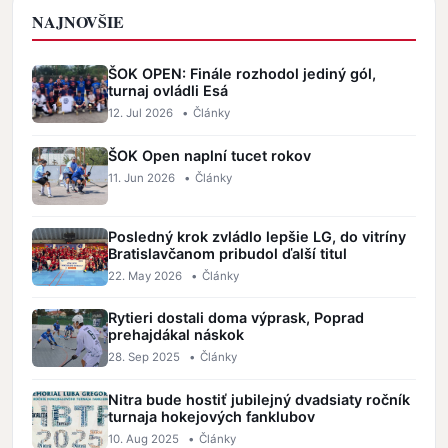
NAJNOVŠIE
ŠOK OPEN: Finále rozhodol jediný gól,
turnaj ovládli Esá
12. Jul 2026
•
Články
ŠOK Open naplní tucet rokov
11. Jun 2026
•
Články
Posledný krok zvládlo lepšie LG, do vitríny
Bratislavčanom pribudol ďalší titul
22. May 2026
•
Články
Rytieri dostali doma výprask, Poprad
prehajdákal náskok
28. Sep 2025
•
Články
Nitra bude hostiť jubilejný dvadsiaty ročník
turnaja hokejových fanklubov
10. Aug 2025
•
Články