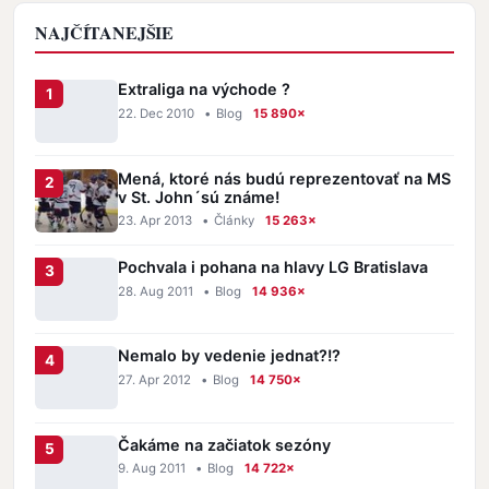
NAJČÍTANEJŠIE
Extraliga na východe ?
22. Dec 2010
•
Blog
15 890×
Mená, ktoré nás budú reprezentovať na MS
v St. John´sú známe!
23. Apr 2013
•
Články
15 263×
Pochvala i pohana na hlavy LG Bratislava
28. Aug 2011
•
Blog
14 936×
Nemalo by vedenie jednat?!?
27. Apr 2012
•
Blog
14 750×
Čakáme na začiatok sezóny
9. Aug 2011
•
Blog
14 722×