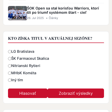
ŠOK Open sa stal korisťou Warriors, ktorí
šli po triumf systémom štart - cieľ
26. Jul 2025
•
Články
KTO ZÍSKA TITUL V AKTUÁLNEJ SEZÓNE?
Odpovede
LG Bratislava
ŠK Farmaceut Skalica
Nitrianski Rytieri
MHbK Kométa
Iný tím