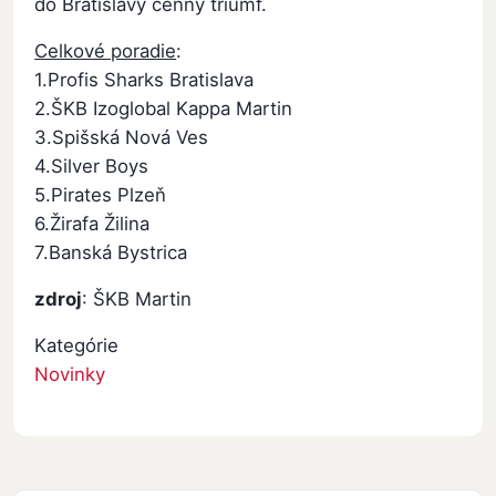
do Bratislavy cenný triumf.
Celkové poradie
:
1.Profis Sharks Bratislava
2.ŠKB Izoglobal Kappa Martin
3.Spišská Nová Ves
4.Silver Boys
5.Pirates Plzeň
6.Žirafa Žilina
7.Banská Bystrica
zdroj
: ŠKB Martin
Kategórie
Novinky