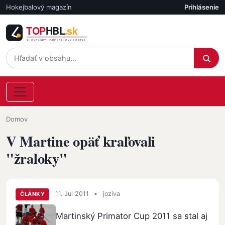
Skočiť na hlavný obsah
Hokejbalový magazín
Prihlásenie
Účet
Omrvinka
Domov
V Martine opäť kraľovali
"žraloky"
11. Jul 2011
•
joziva
ČLÁNKY
Martinský Primator Cup 2011 sa stal aj