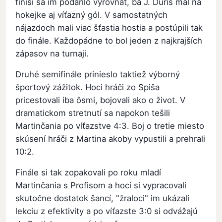
finiši sa im podarilo vyrovnať, ba J. Ďuris mal na
hokejke aj víťazný gól. V samostatných
nájazdoch mali viac šťastia hostia a postúpili tak
do finále. Každopádne to bol jeden z najkrajších
zápasov na turnaji.
Druhé semifinále prinieslo taktiež výborný
športový zážitok. Hoci hráči zo Spiša
pricestovali iba ôsmi, bojovali ako o život. V
dramatickom stretnutí sa napokon tešili
Martinčania po víťazstve 4:3. Boj o tretie miesto
skúsení hráči z Martina akoby vypustili a prehrali
10:2.
Finále si tak zopakovali po roku mladí
Martinčania s Profisom a hoci si vypracovali
skutočne dostatok šancí, "žraloci" im ukázali
lekciu z efektivity a po víťazste 3:0 si odvážajú