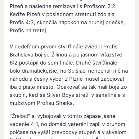
Plzeň a následne remizovali s Profisom 2:2.
Keďže Plzeň v poslednom stretnutí zdolala
Profis 4:3, skončila napokon na druhej priečke,
Profis na tretej.
V nedeľnom prvom štvrťfinále zviedol Profis
Bratislava boj so Žilinou a po jasnom víťazstve
6:2 postúpil do semifinále. Druhé štvrťfinále
bolo dramatickejšie, no Spišiaci nenechali nič na
náhodu a český výber z Plzne musel zabojovať
iba o piate miesto. Opakovať sa tak mali boje zo
skupín, keď sa Silver Boys stretli v semifinále s
mužstvom Profisu Sharks.
"Žraloci" si vybojovali v tomto zápase jasné
vedenie 4:1, no domáci veteráni zapli v druhom
polčase na vyšší prevodový stupeň a v skvelom