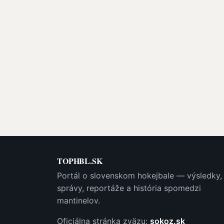
TOPHBL.SK
Portál o slovenskom hokejbale — výsledky,
správy, reportáže a história spomedzi
mantinelov.
Oficiálna stránka zväzu:
sokoz.sk