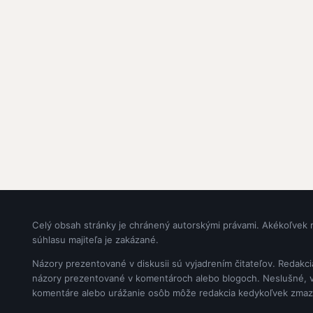
Celý obsah stránky je chránený autorskými právami. Akékoľvek 
súhlasu majiteľa je zakázané.
Názory prezentované v diskusii sú vyjadrením čitateľov. Redakc
názory prezentované v komentároch alebo blogoch. Neslušné, vul
komentáre alebo urážanie osôb môže redakcia kedykoľvek zmaz