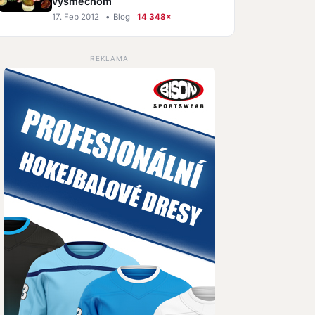
výsmechom
17. Feb 2012
•
Blog
14 348×
REKLAMA