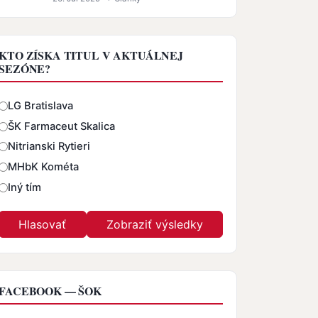
KTO ZÍSKA TITUL V AKTUÁLNEJ
SEZÓNE?
Odpovede
LG Bratislava
ŠK Farmaceut Skalica
Nitrianski Rytieri
MHbK Kométa
Iný tím
FACEBOOK — ŠOK