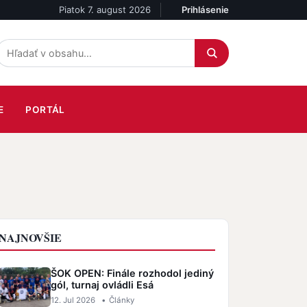
Piatok 7. august 2026
Prihlásenie
Účet
E
PORTÁL
NAJNOVŠIE
ŠOK OPEN: Finále rozhodol jediný
gól, turnaj ovládli Esá
12. Jul 2026
•
Články