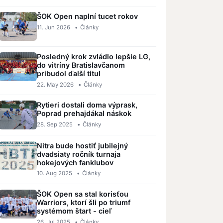
ŠOK Open naplní tucet rokov
11. Jun 2026
•
Články
Posledný krok zvládlo lepšie LG,
do vitríny Bratislavčanom
pribudol ďalší titul
22. May 2026
•
Články
Rytieri dostali doma výprask,
Poprad prehajdákal náskok
28. Sep 2025
•
Články
Nitra bude hostiť jubilejný
dvadsiaty ročník turnaja
hokejových fanklubov
10. Aug 2025
•
Články
ŠOK Open sa stal korisťou
Warriors, ktorí šli po triumf
systémom štart - cieľ
26. Jul 2025
•
Články