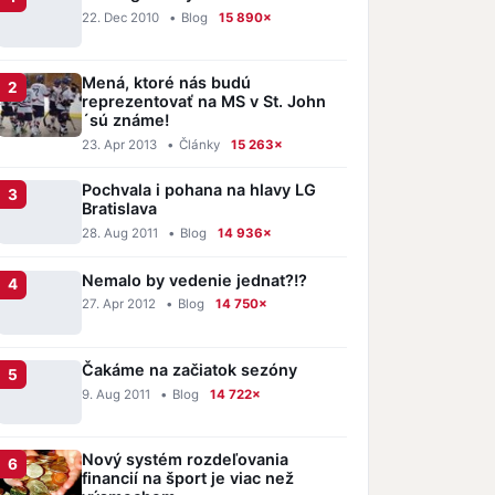
22. Dec 2010
•
Blog
15 890×
Mená, ktoré nás budú
reprezentovať na MS v St. John
´sú známe!
23. Apr 2013
•
Články
15 263×
Pochvala i pohana na hlavy LG
Bratislava
28. Aug 2011
•
Blog
14 936×
Nemalo by vedenie jednat?!?
27. Apr 2012
•
Blog
14 750×
Čakáme na začiatok sezóny
9. Aug 2011
•
Blog
14 722×
Nový systém rozdeľovania
financií na šport je viac než