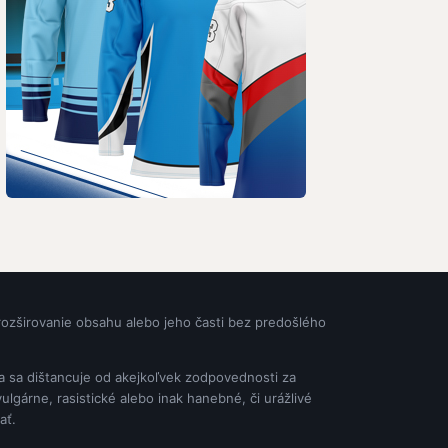
rozširovanie obsahu alebo jeho časti bez predošlého
ia sa dištancuje od akejkoľvek zodpovednosti za
gárne, rasistické alebo inak hanebné, či urážlivé
ať.