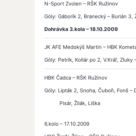
N-Sport Zvolen – RŠK Ružinov
3: 
Góly: Gáborík 2, Branecký – Burián 3, 
Dohrávka 3.kola – 18.10.2009
JK AFE Medokýš Martin – HBK Kometa
Góly: Petrík, Kollár po 2, V.Kráľ, Zluky
HBK Čadca – RŠK Ružinov 5
Góly: Lipták 2, Snoha, Čuboň, Fonš – D
Pisár, Žilák, Liška
6.kolo – 17.10.2009