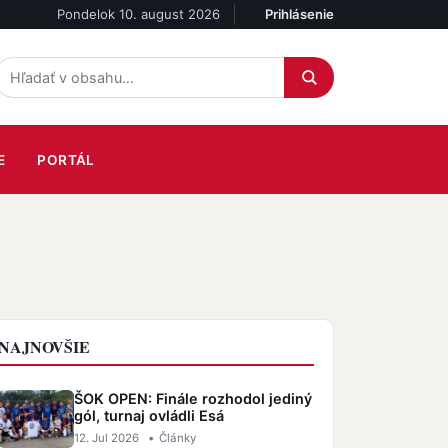
Pondelok 10. august 2026
Prihlásenie
Účet
E
PORTÁL
NAJNOVŠIE
ŠOK OPEN: Finále rozhodol jediný
gól, turnaj ovládli Esá
12. Jul 2026
•
Články