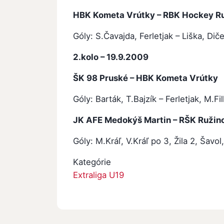
HBK Kometa Vrútky – RBK Hockey R
Góly: S.Čavajda, Ferletjak – Liška, Di
2.kolo – 19.9.2009
ŠK 98 Pruské – HBK Kometa Vrút
Góly: Barták, T.Bajzík – Ferletjak, M.Fil
JK AFE Medokýš Martin – RŠK Ružin
Góly: M.Kráľ, V.Kráľ po 3, Žila
Kategórie
Extraliga U19