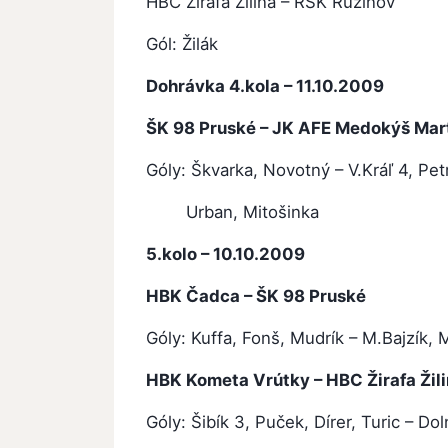
HBC Žirafa Žilina – RŠK Ružinov
Gól: Žilák
Dohrávka 4.kola – 11.10.2009
ŠK 98 Pruské – JK AFE Medokýš Mar
Góly: Škvarka, Novotný – V.Kráľ 4, Petr
Urban, Mitošinka
5.kolo – 10.10.2009
HBK Čadca – ŠK 98 Pruské
3: 2 
Góly: Kuffa, Fonš, Mudrík – M.Bajzík,
HBK Kometa Vrútky – HBC Žirafa Žil
Góly: Šibík 3, Puček, Dírer, Turic – Do