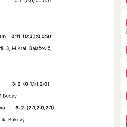
 0: 1 (0:0,0:0,0:1)
tin
2:11 (0:3,1:0,0:8)
ík 3, M.Kráľ, Balažovič,
(0:1,1:1,2:0)
 M.Buday
ina
6: 2 (2:1,2:0,2:1)
lník, Bukový