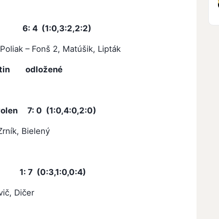
 (1:0,3:2,2:2)
 Poliak – Fonš 2, Matúšik, Lipták
artin odložené
olen 7: 0 (1:0,4:0,2:0)
Zrník, Bielený
: 7 (0:3,1:0,0:4)
vič, Dičer