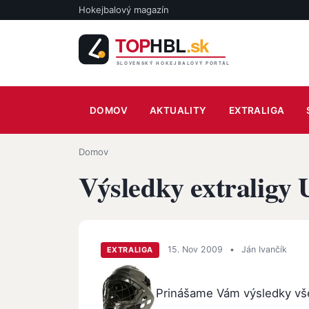
Skočiť na hlavný obsah
Hokejbalový magazín
Main navigation
DOMOV
AKTUALITY
EXTRALIGA
Omrvinka
Domov
Výsledky extraligy 
15. Nov 2009
•
Ján Ivančík
EXTRALIGA
Prinášame Vám výsledky vše