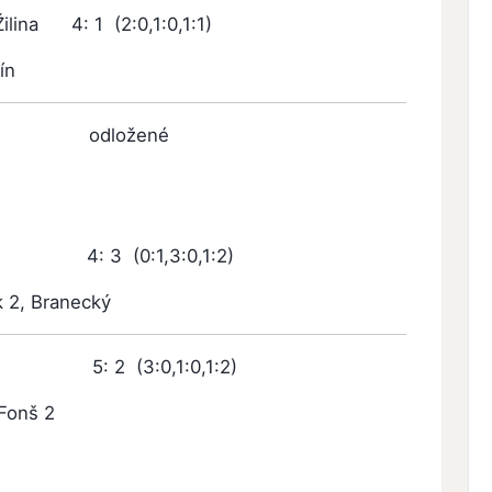
ilina 4: 1 (2:0,1:0,1:1)
ín
ložené
 3 (0:1,3:0,1:2)
k 2, Branecký
 2 (3:0,1:0,1:2)
 Fonš 2