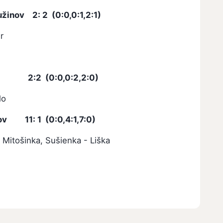
užinov
2: 2 (0:0,0:1,2:1)
čer
ky 2:2 (0:0,0:2,2:0)
lo
ov 11: 1 (0:0,4:1,7:0)
 2, Šavol, Mitošinka, Sušienka - Liška