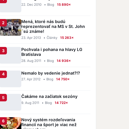
22. Dec 2010
•
Blog
15 890×
Mená, ktoré nás budú
reprezentovať na MS v St. John
´sú známe!
23. Apr 2013
•
Články
15 263×
Pochvala i pohana na hlavy LG
Bratislava
28. Aug 2011
•
Blog
14 936×
Nemalo by vedenie jednat?!?
27. Apr 2012
•
Blog
14 750×
Čakáme na začiatok sezóny
9. Aug 2011
•
Blog
14 722×
Nový systém rozdeľovania
financií na šport je viac než