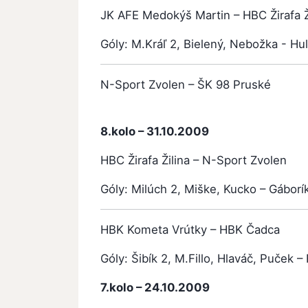
JK AFE Medokýš Martin – HBC Žirafa Ž
Góly: M.Kráľ 2, Bielený, Nebožka - Hul
N-Sport Zvolen – ŠK 98 Pruské
od
8.kolo – 31.10.2009
HBC Žirafa Žilina – N-Sport Zvolen
4:
Góly: Milúch 2, Miške, Kucko – Gáborí
HBK Kometa Vrútky – HBK Čadca
5:
Góly: Šibík 2, M.Fillo, Hlaváč, Puček –
7.kolo – 24.10.2009