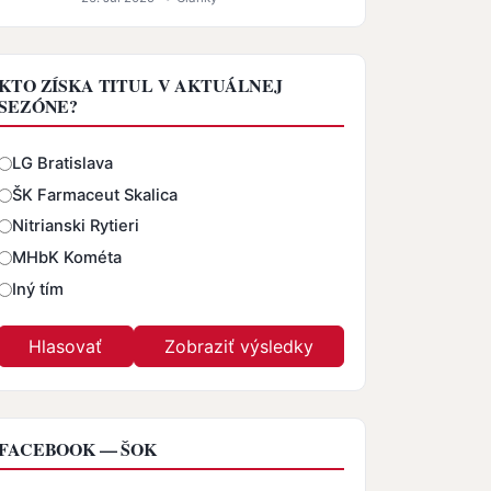
KTO ZÍSKA TITUL V AKTUÁLNEJ
SEZÓNE?
Odpovede
LG Bratislava
ŠK Farmaceut Skalica
Nitrianski Rytieri
MHbK Kométa
Iný tím
FACEBOOK — ŠOK