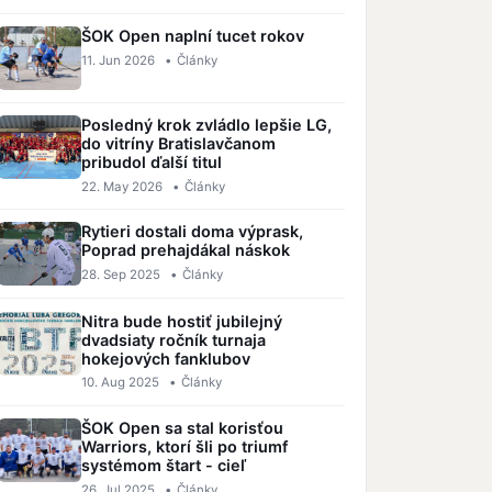
ŠOK Open naplní tucet rokov
11. Jun 2026
•
Články
Posledný krok zvládlo lepšie LG,
do vitríny Bratislavčanom
pribudol ďalší titul
22. May 2026
•
Články
Rytieri dostali doma výprask,
Poprad prehajdákal náskok
28. Sep 2025
•
Články
Nitra bude hostiť jubilejný
dvadsiaty ročník turnaja
hokejových fanklubov
10. Aug 2025
•
Články
ŠOK Open sa stal korisťou
Warriors, ktorí šli po triumf
systémom štart - cieľ
26. Jul 2025
•
Články