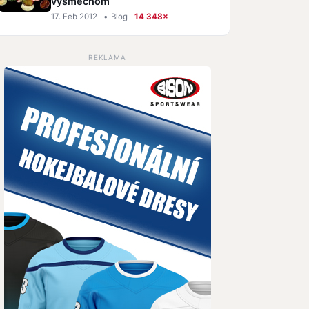
výsmechom
17. Feb 2012
•
Blog
14 348×
REKLAMA