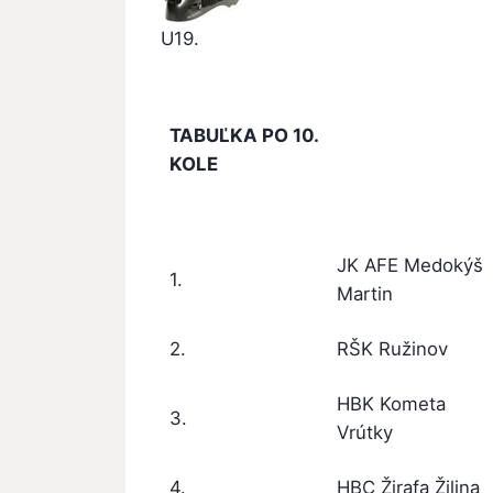
U19.
TABUĽKA PO 10.
KOLE
JK AFE Medokýš
1.
Martin
2.
RŠK Ružinov
HBK Kometa
3.
Vrútky
4.
HBC Žirafa Žilina