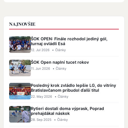
NAJNOVŠIE
ŠOK OPEN: Finále rozhodol jediný gól,
turnaj ovládli Esá
12. Jul 2026
•
Články
ŠOK Open naplní tucet rokov
11. Jun 2026
•
Články
Posledný krok zvládlo lepšie LG, do vitríny
Bratislavčanom pribudol ďalší titul
22. May 2026
•
Články
Rytieri dostali doma výprask, Poprad
prehajdákal náskok
28. Sep 2025
•
Články