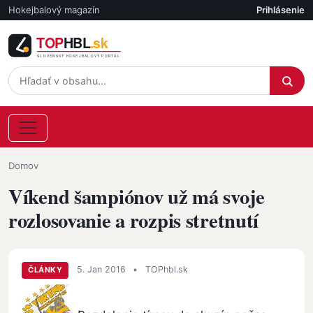
Skočiť na hlavný obsah
Hokejbalový magazín
Prihlásenie
Účet
Omrvinka
Domov
Víkend šampiónov už má svoje
rozlosovanie a rozpis stretnutí
5. Jan 2016
•
TOPhbl.sk
ČLÁNKY