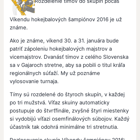
Rozdelenie tímov do skupín počas
Víkendu hokejbalových šampiónov 2016 je už
známe.
Ako je známe, víkend 30. a 31. januára bude
patriť zápoleniu hokejbalových majstrov a
vicemajstrov. Dvanásť tímov z celého Slovenska
sa v Gajaroch stretne, aby sa pobili o titul kráľa
regionálnych súťaží. My už poznáme
vylosovanie turnaja.
Tímy sú rozdelené do štyroch skupín, v každej
po tri mužstvá. Víťaz skuiny automaticky
postupuje do štvrťfinále, zvyšné štyri miestenky
si vydobijú víťazi osemfinálových súbojov. Každý
účastník tak odohrá minimálne tri stretnutia.
Rozlosovanie skupín Víkendu šampiónov 2016: