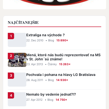
NAJČÍTANEJŠIE
Extraliga na východe ?
22. Dec 2010
•
Blog
15 890×
Mená, ktoré nás budú reprezentovať na MS
v St. John´sú známe!
23. Apr 2013
•
Články
15 263×
Pochvala i pohana na hlavy LG Bratislava
28. Aug 2011
•
Blog
14 936×
Nemalo by vedenie jednat?!?
27. Apr 2012
•
Blog
14 750×