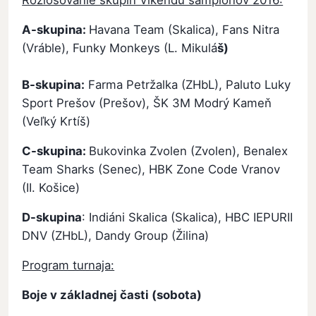
A-skupina:
Havana Team (Skalica), Fans Nitra
(Vráble), Funky Monkeys (L. Mikulá
š)
B-skupina:
Farma Petržalka (ZHbL), Paluto Luky
Sport Prešov (Prešov), ŠK 3M Modrý Kameň
(Veľký Krtíš)
C-skupina:
Bukovinka Zvolen (Zvolen), Benalex
Team Sharks (Senec), HBK Zone Code Vranov
(II. Košice)
D-skupina
: Indiáni Skalica (Skalica), HBC IEPURII
DNV (ZHbL), Dandy Group (Žilina)
Program turnaja:
Boje v základnej časti (sobota)