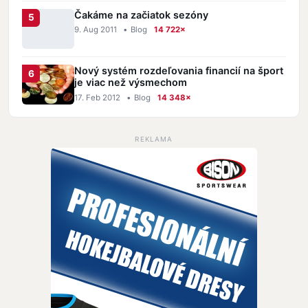
Čakáme na začiatok sezóny
9. Aug 2011
•
Blog
14 722×
Nový systém rozdeľovania financií na šport
je viac než výsmechom
17. Feb 2012
•
Blog
14 348×
REKLAMA