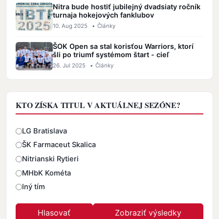
Nitra bude hostiť jubilejný dvadsiaty ročník
turnaja hokejových fanklubov
10. Aug 2025
•
Články
ŠOK Open sa stal korisťou Warriors, ktorí
šli po triumf systémom štart - cieľ
26. Jul 2025
•
Články
KTO ZÍSKA TITUL V AKTUÁLNEJ SEZÓNE?
Odpovede
LG Bratislava
ŠK Farmaceut Skalica
Nitrianski Rytieri
MHbK Kométa
Iný tím