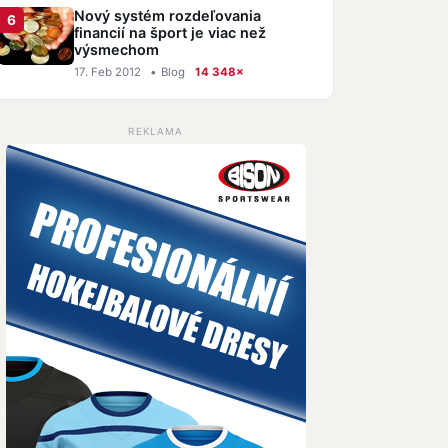
Nový systém rozdeľovania
financií na šport je viac než
výsmechom
17. Feb 2012
•
Blog
14 348×
REKLAMA