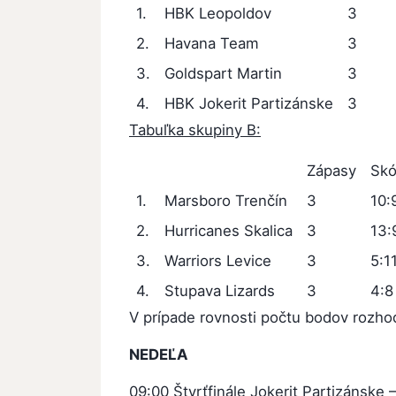
1.
HBK Leopoldov
3
2.
Havana Team
3
3.
Goldspart Martin
3
4.
HBK Jokerit Partizánske
3
Tabuľka skupiny B:
Zápasy
Skó
1.
Marsboro Trenčín
3
10:
2.
Hurricanes Skalica
3
13:
3.
Warriors Levice
3
5:1
4.
Stupava Lizards
3
4:8
V prípade rovnosti počtu bodov rozho
NEDEĽA
09:00 Štvrťfinále Jokerit Partizánske 