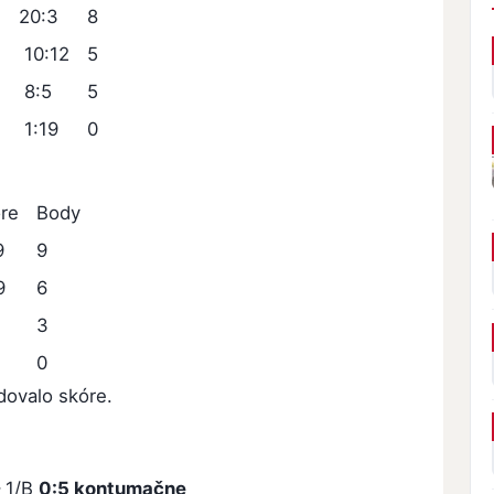
20:3
8
10:12
5
8:5
5
1:19
0
re
Body
9
9
9
6
1
3
0
dovalo skóre.
– 1/B
0:5 kontumačne