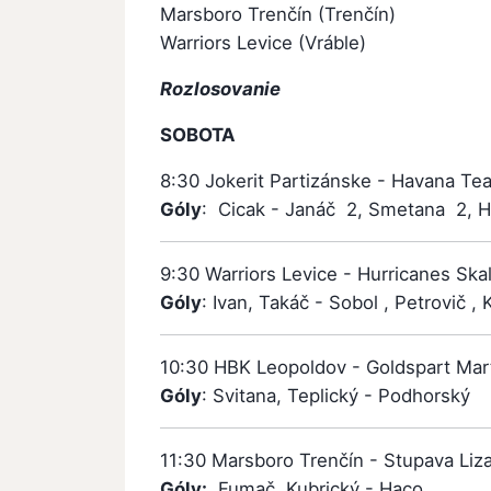
Marsboro Trenčín (Trenčín)
Warriors Levice (Vráble)
Rozlosovanie
SOBOTA
8:30 Jokerit Partizánske - Havana T
Góly
: Cicak - Janáč 2, Smetana 2, 
9:30 Warriors Levice - Hurricanes Ska
Góly
: Ivan, Takáč - Sobol , Petrovič , 
10:30 HBK Leopoldov - Goldspart Mar
Góly
: Svitana, Teplický - Podhorský
11:30 Marsboro Trenčín - Stupava Liz
Góly:
Fumač, Kubrický - Haco