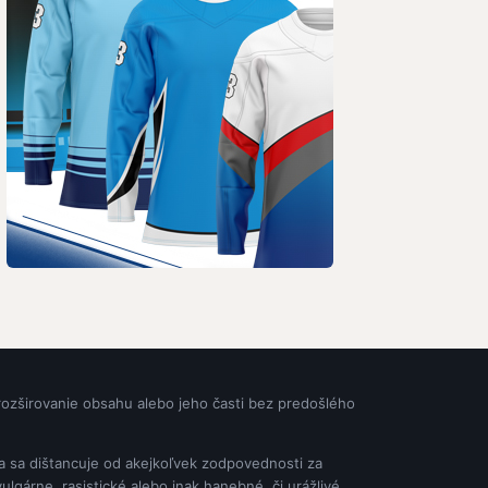
rozširovanie obsahu alebo jeho časti bez predošlého
ia sa dištancuje od akejkoľvek zodpovednosti za
gárne, rasistické alebo inak hanebné, či urážlivé