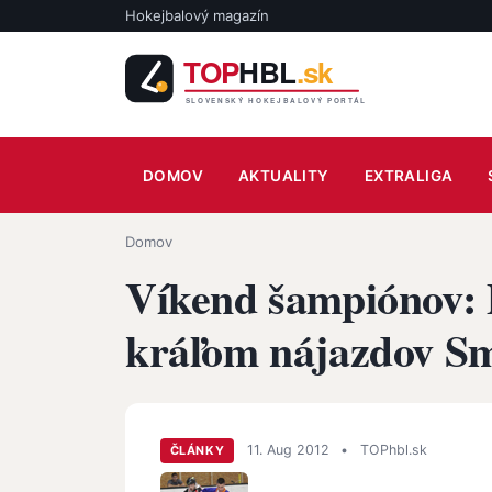
Skočiť na hlavný obsah
Hokejbalový magazín
Main navigation
DOMOV
AKTUALITY
EXTRALIGA
Omrvinka
Domov
Víkend šampiónov: 
kráľom nájazdov S
11. Aug 2012
•
TOPhbl.sk
ČLÁNKY