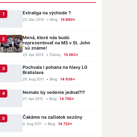
Extraliga na východe ?
22. Dec 2010
•
Blog
15 890×
Mená, ktoré nás budú
reprezentovať na MS v St. John
´sú známe!
23. Apr 2013
•
Články
15 263×
Pochvala i pohana na hlavy LG
Bratislava
28. Aug 2011
•
Blog
14 936×
Nemalo by vedenie jednat?!?
27. Apr 2012
•
Blog
14 750×
Čakáme na začiatok sezóny
9. Aug 2011
•
Blog
14 722×