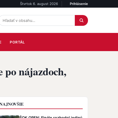
Štvrtok 6. august 2026
Prihlásenie
Účet
E
PORTÁL
 po nájazdoch,
NAJNOVŠIE
ŠOK OPEN: Finále rozhodol jediný