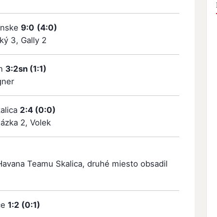
zánske
9:0
(4:0)
ký 3, Gally 2
in
3:2sn (1:1)
gner
kalica
2:4 (0:0)
ázka 2, Volek
Havana Teamu Skalica, druhé miesto obsadil
ce
1:2 (0:1)