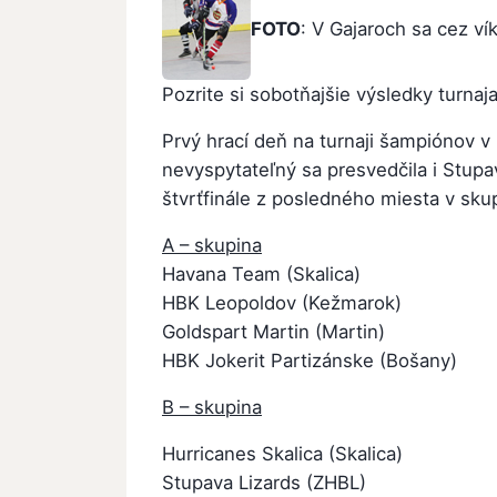
FOTO
: V Gajaroch sa cez vík
Pozrite si sobotňajšie výsledky turnaja
Prvý hrací deň na turnaji šampiónov v 
nevyspytateľný sa presvedčila i Stupa
štvrťfinále z posledného miesta v sku
A – skupina
Havana Team (Skalica)
HBK Leopoldov (Kežmarok)
Goldspart Martin (Martin)
HBK Jokerit Partizánske (Bošany)
B – skupina
Hurricanes Skalica (Skalica)
Stupava Lizards (ZHBL)