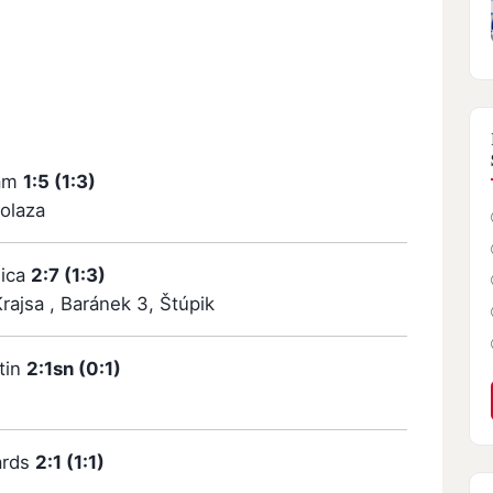
eam
1:5 (1:3)
Holaza
lica
2:7 (1:3)
Krajsa , Baránek 3, Štúpik
tin
2:1sn (0:1)
ards
2:1 (1:1)