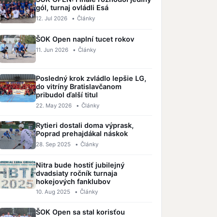
gól, turnaj ovládli Esá
12. Jul 2026
•
Články
ŠOK Open naplní tucet rokov
11. Jun 2026
•
Články
Posledný krok zvládlo lepšie LG,
do vitríny Bratislavčanom
pribudol ďalší titul
22. May 2026
•
Články
Rytieri dostali doma výprask,
Poprad prehajdákal náskok
28. Sep 2025
•
Články
Nitra bude hostiť jubilejný
dvadsiaty ročník turnaja
hokejových fanklubov
10. Aug 2025
•
Články
ŠOK Open sa stal korisťou