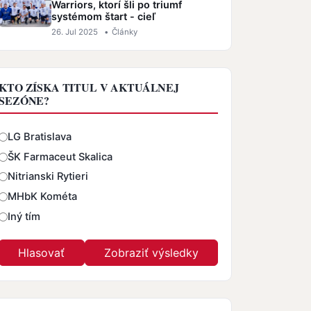
Warriors, ktorí šli po triumf
systémom štart - cieľ
26. Jul 2025
•
Články
KTO ZÍSKA TITUL V AKTUÁLNEJ
SEZÓNE?
Odpovede
LG Bratislava
ŠK Farmaceut Skalica
Nitrianski Rytieri
MHbK Kométa
Iný tím