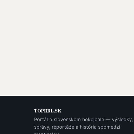
TOPHBL.SK
Portál o slovenskom hokejbale — výsledky,
správy, reportáže a história spomedzi