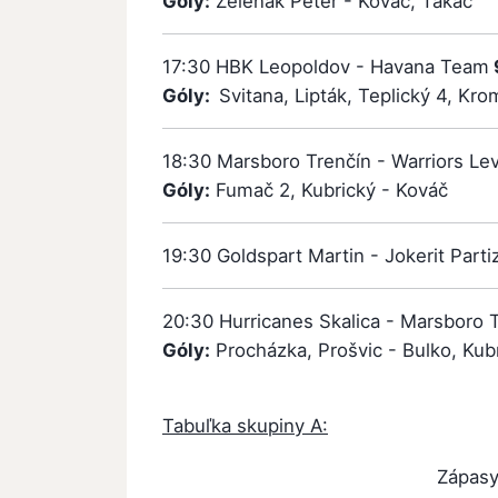
Góly:
Zelenák Peter - Kováč, Takáč
17:30 HBK Leopoldov - Havana Team
Góly:
Svitana, Lipták, Teplický 4, Kro
18:30 Marsboro Trenčín - Warriors Le
Góly:
Fumač 2, Kubrický - Kováč
19:30 Goldspart Martin - Jokerit Part
20:30 Hurricanes Skalica - Marsboro 
Góly:
Procházka, Prošvic - Bulko, Kub
Tabuľka skupiny A:
Zápas