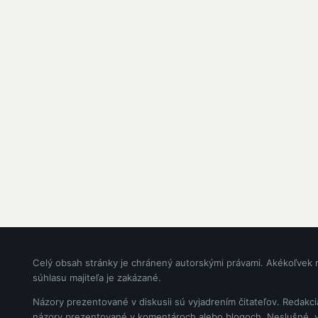
Celý obsah stránky je chránený autorskými právami. Akékoľvek 
súhlasu majiteľa je zakázané.
Názory prezentované v diskusii sú vyjadrením čitateľov. Redakc
názory prezentované v komentároch alebo blogoch. Neslušné, vul