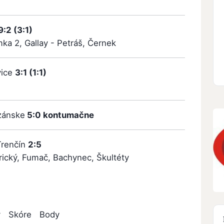
9:2 (3:1)
mka 2, Gallay - Petráš, Černek
vice
3:1 (1:1)
izánske
5:0 kontumačne
Trenčín
2:5
rický, Fumač, Bachynec, Škultéty
y
Skóre
Body