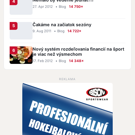
27. Apr 2012
•
Blog
14 750×
Čakáme na začiatok sezóny
9. Aug 2011
•
Blog
14 722×
Nový systém rozdeľovania financií na šport
je viac než výsmechom
17. Feb 2012
•
Blog
14 348×
REKLAMA