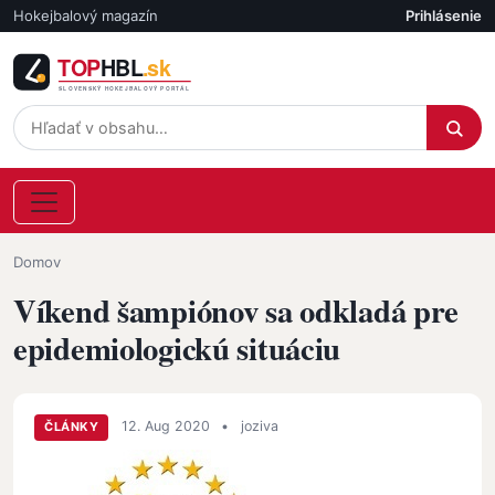
Skočiť na hlavný obsah
Hokejbalový magazín
Prihlásenie
Účet
Omrvinka
Domov
Víkend šampiónov sa odkladá pre
epidemiologickú situáciu
12. Aug 2020
•
joziva
ČLÁNKY