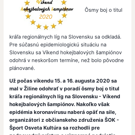
Ôsmy boj o titul
kráľa regionálnych líg na Slovensku sa odkladá.
Pre súčasnú epidemiologickú situáciu na
Slovensku sa Víkend hokejbalových šampiónov
odohrá v neskoršom termíne, než bolo pôvodne
plánované.
Už počas víkendu 15. a 16. augusta 2020 sa
mal v Žiline odohrať v poradí ôsmy boj o titul
kráľa regionálnych líg na Slovensku - Víkend
hokejbalových šampiónov. Nakoľko však
epidémia koronavírusu naberá opäť na sile,
organizátori z občianskeho združenia ŠOK -
Šport Osveta Kultúra sa rozhodli pre