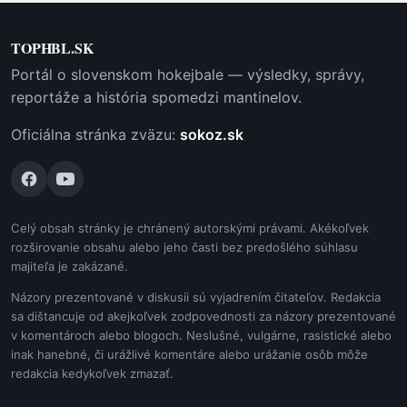
TOPHBL.SK
Portál o slovenskom hokejbale — výsledky, správy,
reportáže a história spomedzi mantinelov.
Oficiálna stránka zväzu:
sokoz.sk
Celý obsah stránky je chránený autorskými právami. Akékoľvek
rozširovanie obsahu alebo jeho časti bez predošlého súhlasu
majiteľa je zakázané.
Názory prezentované v diskusii sú vyjadrením čitateľov. Redakcia
sa dištancuje od akejkoľvek zodpovednosti za názory prezentované
v komentároch alebo blogoch. Neslušné, vulgárne, rasistické alebo
inak hanebné, či urážlivé komentáre alebo urážanie osôb môže
redakcia kedykoľvek zmazať.