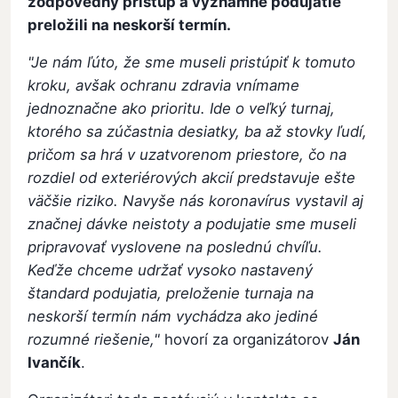
zodpovedný prístup a významné podujatie
preložili na neskorší termín.
"Je nám ľúto, že sme museli pristúpiť k tomuto
kroku, avšak ochranu zdravia vnímame
jednoznačne ako prioritu. Ide o veľký turnaj,
ktorého sa zúčastnia desiatky, ba až stovky ľudí,
pričom sa hrá v uzatvorenom priestore, čo na
rozdiel od exteriérových akcií predstavuje ešte
väčšie riziko. Navyše nás koronavírus vystavil aj
značnej dávke neistoty a podujatie sme museli
pripravovať vyslovene na poslednú chvíľu.
Keďže chceme udržať vysoko nastavený
štandard podujatia, preloženie turnaja na
neskorší termín nám vychádza ako jediné
rozumné riešenie,"
hovorí za organizátorov
Ján
Ivančík
.