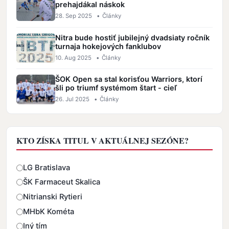
prehajdákal náskok
28. Sep 2025
•
Články
Nitra bude hostiť jubilejný dvadsiaty ročník
turnaja hokejových fanklubov
10. Aug 2025
•
Články
ŠOK Open sa stal korisťou Warriors, ktorí
šli po triumf systémom štart - cieľ
26. Jul 2025
•
Články
KTO ZÍSKA TITUL V AKTUÁLNEJ SEZÓNE?
Odpovede
LG Bratislava
ŠK Farmaceut Skalica
Nitrianski Rytieri
MHbK Kométa
Iný tím