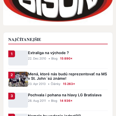
NAJČÍTANEJŠIE
Extraliga na východe ?
22. Dec 2010
•
Blog
15 890×
Mená, ktoré nás budú reprezentovať na MS
v St. John´sú známe!
23. Apr 2013
•
Články
15 263×
Pochvala i pohana na hlavy LG Bratislava
28. Aug 2011
•
Blog
14 936×
Nemalo by vedenie jednat?!?