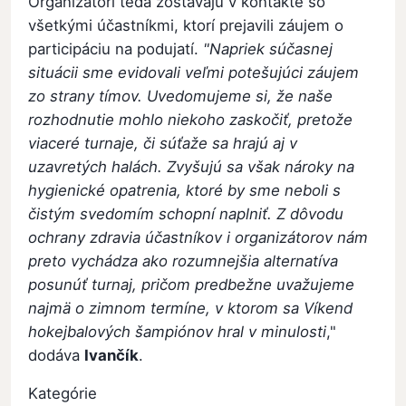
Organizátori teda zostávajú v kontakte so
všetkými účastníkmi, ktorí prejavili záujem o
participáciu na podujatí.
"Napriek súčasnej
situácii sme evidovali veľmi potešujúci záujem
zo strany tímov. Uvedomujeme si, že naše
rozhodnutie mohlo niekoho zaskočiť, pretože
viaceré turnaje, či súťaže sa hrajú aj v
uzavretých halách. Zvyšujú sa však nároky na
hygienické opatrenia, ktoré by sme neboli s
čistým svedomím schopní naplniť. Z dôvodu
ochrany zdravia účastníkov i organizátorov nám
preto vychádza ako rozumnejšia alternatíva
posunúť turnaj, pričom predbežne uvažujeme
najmä o zimnom termíne, v ktorom sa Víkend
hokejbalových šampiónov hral v minulosti
,"
dodáva
Ivančík
.
Kategórie