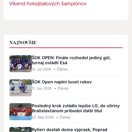
Víkend hokejbalových šampiónov
NAJNOVŠIE
ŠOK OPEN: Finále rozhodol jediný gól,
turnaj ovládli Esá
12. Jul 2026
•
Články
ŠOK Open naplní tucet rokov
11. Jun 2026
•
Články
Posledný krok zvládlo lepšie LG, do vitríny
Bratislavčanom pribudol ďalší titul
22. May 2026
•
Články
Rytieri dostali doma výprask, Poprad