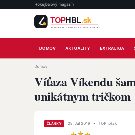
Skočiť na hlavný obsah
Hokejbalový magazín
Main navigation
DOMOV
AKTUALITY
EXTRALIGA
Omrvinka
Domov
Víťaza Víkendu šam
unikátnym tričkom
29. Jul 2019
•
TOPhbl.sk
ČLÁNKY