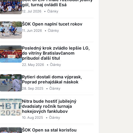
gól, turnaj ovládli Esá
12. Jul 2026
•
Články
ŠOK Open naplní tucet rokov
11. Jun 2026
•
Články
Posledný krok zvládlo lepšie LG,
do vitríny Bratislavčanom
pribudol ďalší titul
22. May 2026
•
Články
Rytieri dostali doma výprask,
Poprad prehajdákal náskok
28. Sep 2025
•
Články
Nitra bude hostiť jubilejný
dvadsiaty ročník turnaja
hokejových fanklubov
10. Aug 2025
•
Články
ŠOK Open sa stal korisťou