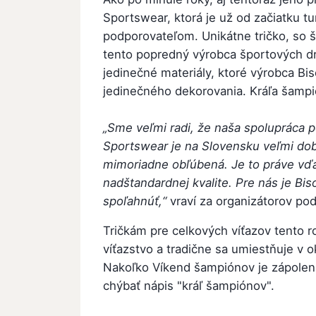
Sportswear, ktorá je už od začiatku t
podporovateľom. Unikátne tričko, so š
tento popredný výrobca športových dr
jedinečné materiály, ktoré výrobca B
jedinečného dekorovania. Kráľa šampi
„Sme veľmi radi, že naša spolupráca p
Sportswear je na Slovensku veľmi dob
mimoriadne obľúbená. Je to práve vďak
nadštandardnej kvalite. Pre nás je Bi
spoľahnúť,“
vraví za organizátorov pod
Tričkám pre celkových víťazov tento r
víťazstvo a tradične sa umiestňuje v o
Nakoľko Víkend šampiónov je zápolen
chýbať nápis "kráľ šampiónov".