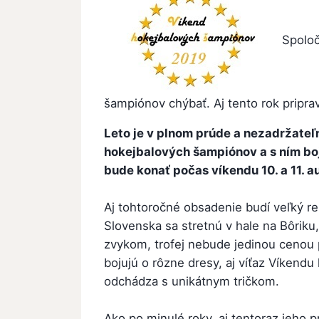
Spolo
šampiónov chýbať. Aj tento rok pripravi
Leto je v plnom prúde a nezadržateľn
hokejbalových šampiónov a s ním boj 
bude konať počas víkendu 10. a 11. a
Aj tohtoročné obsadenie budí veľký re
Slovenska sa stretnú v hale na Bôriku, 
zvykom, trofej nebude jedinou cenou p
bojujú o rôzne dresy, aj víťaz Víkend
odchádza s unikátnym tričkom.
Ako po minulé roky, aj tentoraz jeho 