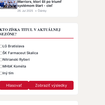
Warriors, ktorí šli po triumf
systémom štart - cieľ
26. Jul 2025
•
Články
KTO ZÍSKA TITUL V AKTUÁLNEJ
SEZÓNE?
Odpovede
LG Bratislava
ŠK Farmaceut Skalica
Nitrianski Rytieri
MHbK Kométa
Iný tím