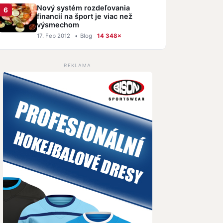
Nový systém rozdeľovania
financií na šport je viac než
výsmechom
17. Feb 2012
•
Blog
14 348×
REKLAMA