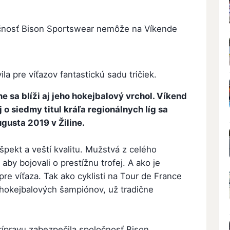
čnosť Bison Sportswear nemôže na Víkende
la pre víťazov fantastickú sadu tričiek.
e sa blíži aj jeho hokejbalový vrchol. Víkend
o siedmy titul kráľa regionálnych líg sa
ugusta 2019 v Žiline.
špekt a veští kvalitu. Mužstvá z celého
aby bojovali o prestížnu trofej. A ako je
re víťaza. Tak ako cyklisti na Tour de France
u hokejbalových šampiónov, už tradične
prípravu zabezpečila spoločnosť Bison