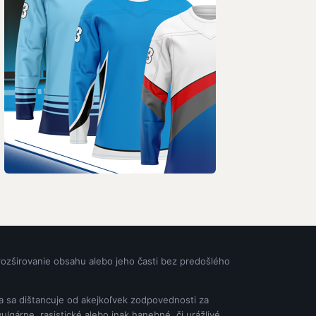
rozširovanie obsahu alebo jeho časti bez predošlého
ia sa dištancuje od akejkoľvek zodpovednosti za
gárne, rasistické alebo inak hanebné, či urážlivé