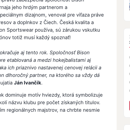
urnaja jeho hrdým partnerom a
peciálnym dizajnom, venoval pre víťaza práve
esov a doplnkov z Čiech. Česká kvalita a
ison Sportswear používa, sú zárukou vskutku
ónov totiž musí každý spoznať!
okračuje aj tento rok. Spoločnosť Bison
re etablovaná a medzi hokejbalistami aj
a ich priaznivo nastavenej cenovej relácii a
son dlhoročný partner, na ktorého sa vždy dá
ujatia
Ján Ivančík
.
ok dominuje motív hviezdy, ktorá symbolizuje
kolí názvu klubu pre počet získaných titulov.
ím regionálnych majstrov, na chrbte nesmie