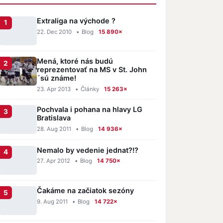
Extraliga na východe ?
22. Dec 2010
•
Blog
15 890×
Mená, ktoré nás budú
reprezentovať na MS v St. John
´sú známe!
23. Apr 2013
•
Články
15 263×
Pochvala i pohana na hlavy LG
Bratislava
28. Aug 2011
•
Blog
14 936×
Nemalo by vedenie jednat?!?
27. Apr 2012
•
Blog
14 750×
Čakáme na začiatok sezóny
9. Aug 2011
•
Blog
14 722×