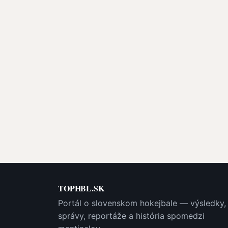
TOPHBL.SK
Portál o slovenskom hokejbale — výsledky,
správy, reportáže a história spomedzi