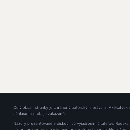
Celý obsah stránky je chránený autorskými právami. Akékoľvek 
súhlasu majiteľa je zakázané.
Názory prezentované v diskusii sú vyjadrením čitateľov. Redakc
názory prezentované v komentároch alebo blogoch. Neslušné, vul