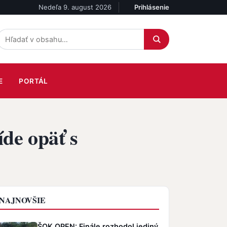
Nedeľa 9. august 2026
Prihlásenie
Účet
E
PORTÁL
de opäť s
NAJNOVŠIE
ŠOK OPEN: Finále rozhodol jediný