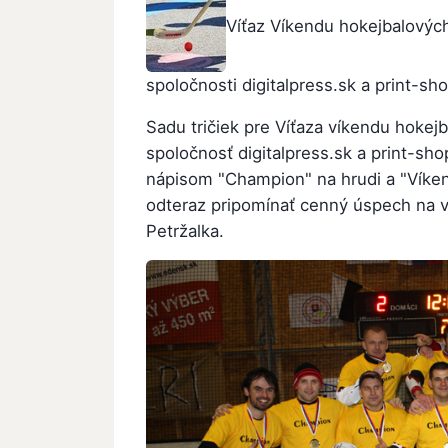
Víťaz Víkendu hokejbalových
spoločnosti digitalpress.sk a print-sho
Sadu tričiek pre Víťaza víkendu hoke
spoločnosť digitalpress.sk a print-shop
nápisom "Champion" na hrudi a "Víke
odteraz pripomínať cenný úspech na
Petržalka.