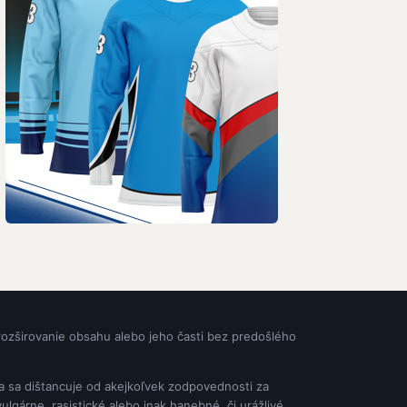
rozširovanie obsahu alebo jeho časti bez predošlého
ia sa dištancuje od akejkoľvek zodpovednosti za
gárne, rasistické alebo inak hanebné, či urážlivé