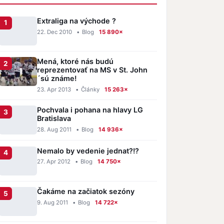
Extraliga na východe ?
22. Dec 2010
•
Blog
15 890×
Mená, ktoré nás budú
reprezentovať na MS v St. John
´sú známe!
23. Apr 2013
•
Články
15 263×
Pochvala i pohana na hlavy LG
Bratislava
28. Aug 2011
•
Blog
14 936×
Nemalo by vedenie jednat?!?
27. Apr 2012
•
Blog
14 750×
Čakáme na začiatok sezóny
9. Aug 2011
•
Blog
14 722×