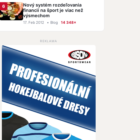
Nový systém rozdeľovania
financií na šport je viac než
výsmechom
17. Feb 2012
•
Blog
14 348×
REKLAMA