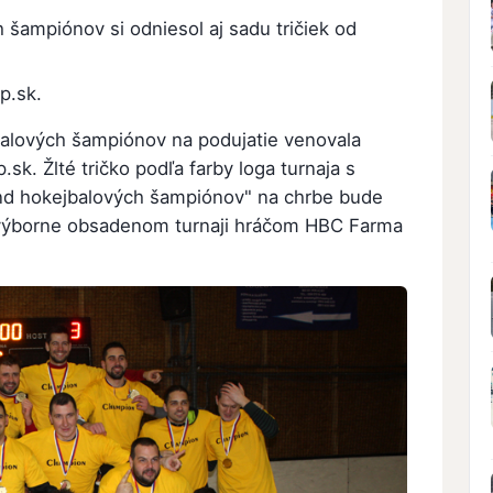
 šampiónov si odniesol aj sadu tričiek od
p.sk.
jbalových šampiónov na podujatie venovala
.sk. Žlté tričko podľa farby loga turnaja s
nd hokejbalových šampiónov" na chrbe bude
 výborne obsadenom turnaji hráčom HBC Farma