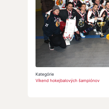
Kategórie
Víkend hokejbalových šampiónov