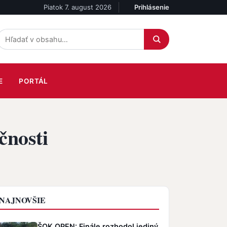
Piatok 7. august 2026
Prihlásenie
Účet
E
PORTÁL
čnosti
NAJNOVŠIE
ŠOK OPEN: Finále rozhodol jediný