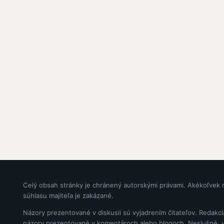
Celý obsah stránky je chránený autorskými právami. Akékoľvek 
súhlasu majiteľa je zakázané.
Názory prezentované v diskusii sú vyjadrením čitateľov. Redakc
názory prezentované v komentároch alebo blogoch. Neslušné, vul