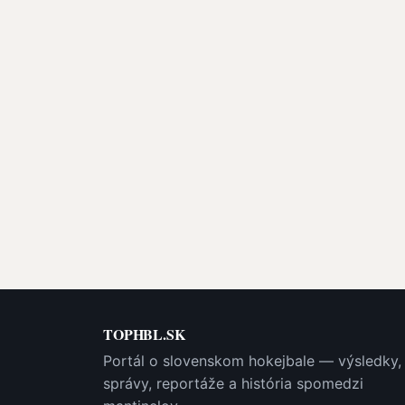
TOPHBL.SK
Portál o slovenskom hokejbale — výsledky,
správy, reportáže a história spomedzi