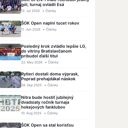
gól, turnaj ovládli Esá
12. Jul 2026
•
Články
ŠOK Open naplní tucet rokov
11. Jun 2026
•
Články
Posledný krok zvládlo lepšie LG,
do vitríny Bratislavčanom
pribudol ďalší titul
22. May 2026
•
Články
Rytieri dostali doma výprask,
Poprad prehajdákal náskok
28. Sep 2025
•
Články
Nitra bude hostiť jubilejný
dvadsiaty ročník turnaja
hokejových fanklubov
10. Aug 2025
•
Články
ŠOK Open sa stal korisťou