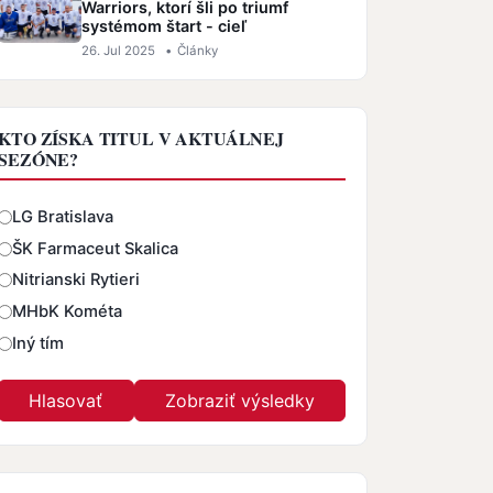
Warriors, ktorí šli po triumf
systémom štart - cieľ
26. Jul 2025
•
Články
KTO ZÍSKA TITUL V AKTUÁLNEJ
SEZÓNE?
Odpovede
LG Bratislava
ŠK Farmaceut Skalica
Nitrianski Rytieri
MHbK Kométa
Iný tím