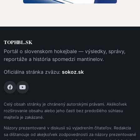
TOPHBL.SK
Portál o slovenskom hokejbale — výsledky, správy,
reportáže a história spomedzi mantinelov.
Oficiálna stránka zväzu:
sokoz.sk
Celý obsah stránky je chránený autorskými právami. Akékoľvek
rozširovanie obsahu alebo jeho časti bez predošlého súhlasu
majiteľa je zakázané.
Názory prezentované v diskusii sú vyjadrením čitateľov. Redakcia
sa dištancuje od akejkoľvek zodpovednosti za názory prezentované