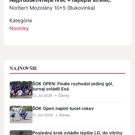
Norbert Mozolány 10+5 (Bukovinka)
Kategórie
Novinky
NAJNOVŠIE
ŠOK OPEN: Finále rozhodol jediný gól,
turnaj ovládli Esá
12. Jul 2026
•
Články
ŠOK Open naplní tucet rokov
11. Jun 2026
•
Články
Posledný krok zvládlo lepšie LG, do vitríny