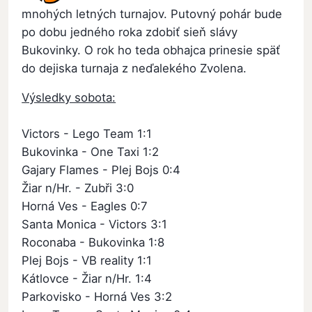
mnohých letných turnajov. Putovný pohár bude
po dobu jedného roka zdobiť sieň slávy
Bukovinky. O rok ho teda obhajca prinesie späť
do dejiska turnaja z neďalekého Zvolena.
Výsledky sobota:
Victors - Lego Team 1:1
Bukovinka - One Taxi 1:2
Gajary Flames - Plej Bojs 0:4
Žiar n/Hr. - Zubři 3:0
Horná Ves - Eagles 0:7
Santa Monica - Victors 3:1
Roconaba - Bukovinka 1:8
Plej Bojs - VB reality 1:1
Kátlovce - Žiar n/Hr. 1:4
Parkovisko - Horná Ves 3:2