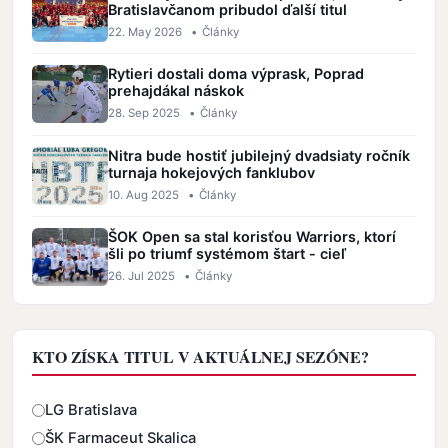
Bratislavčanom pribudol ďalší titul
22. May 2026
•
Články
Rytieri dostali doma výprask, Poprad
prehajdákal náskok
28. Sep 2025
•
Články
Nitra bude hostiť jubilejný dvadsiaty ročník
turnaja hokejových fanklubov
10. Aug 2025
•
Články
ŠOK Open sa stal korisťou Warriors, ktorí
šli po triumf systémom štart - cieľ
26. Jul 2025
•
Články
KTO ZÍSKA TITUL V AKTUÁLNEJ SEZÓNE?
Odpovede
LG Bratislava
ŠK Farmaceut Skalica