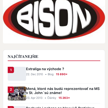
NAJČÍTANEJŠIE
Extraliga na východe ?
22. Dec 2010
•
Blog
15 890×
Mená, ktoré nás budú reprezentovať na MS
v St. John´sú známe!
23. Apr 2013
•
Články
15 263×