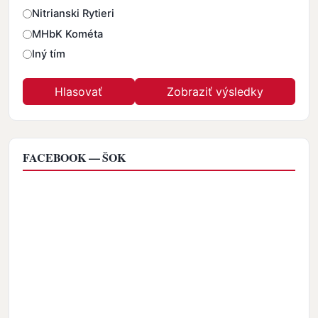
Nitrianski Rytieri
MHbK Kométa
Iný tím
FACEBOOK — ŠOK