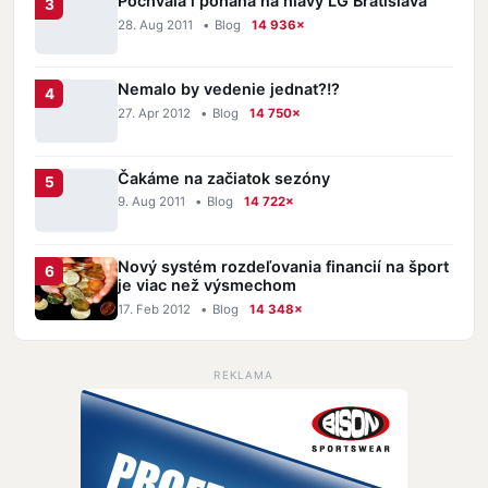
Pochvala i pohana na hlavy LG Bratislava
28. Aug 2011
•
Blog
14 936×
Nemalo by vedenie jednat?!?
27. Apr 2012
•
Blog
14 750×
Čakáme na začiatok sezóny
9. Aug 2011
•
Blog
14 722×
Nový systém rozdeľovania financií na šport
je viac než výsmechom
17. Feb 2012
•
Blog
14 348×
REKLAMA