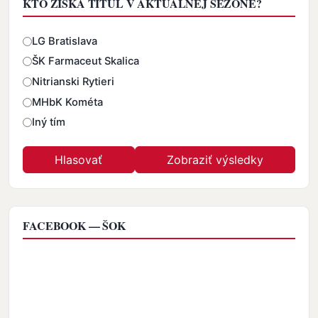
KTO ZÍSKA TITUL V AKTUÁLNEJ SEZÓNE?
Odpovede
LG Bratislava
ŠK Farmaceut Skalica
Nitrianski Rytieri
MHbK Kométa
Iný tím
FACEBOOK — ŠOK