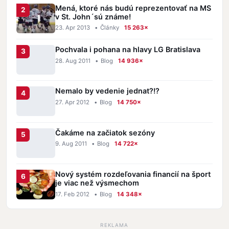
Mená, ktoré nás budú reprezentovať na MS
v St. John´sú známe!
23. Apr 2013
•
Články
15 263×
Pochvala i pohana na hlavy LG Bratislava
28. Aug 2011
•
Blog
14 936×
Nemalo by vedenie jednat?!?
27. Apr 2012
•
Blog
14 750×
Čakáme na začiatok sezóny
9. Aug 2011
•
Blog
14 722×
Nový systém rozdeľovania financií na šport
je viac než výsmechom
17. Feb 2012
•
Blog
14 348×
REKLAMA