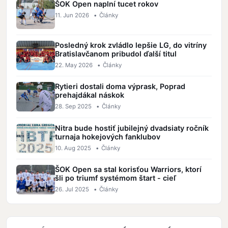
ŠOK Open naplní tucet rokov
07
25
11. Jun 2026
•
Články
11.
6
2
0
17
94
Bernolákovo
Panthers
Posledný krok zvládlo lepšie LG, do vitríny
12.
26
4
1
1
20
87
Bratislavčanom pribudol ďalší titul
Senec
22. May 2026
•
Články
White
13.
24
5
0
0
19
68
Eagles
Rytieri dostali doma výprask, Poprad
prehajdákal náskok
Skeletons
28. Sep 2025
•
Články
14.
24
0
0
0
24
16
Senec
Nitra bude hostiť jubilejný dvadsiaty ročník
turnaja hokejových fanklubov
10. Aug 2025
•
Články
ŠOK Open sa stal korisťou Warriors, ktorí
šli po triumf systémom štart - cieľ
26. Jul 2025
•
Články