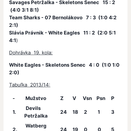
Savages Petržalka - Skeletons Senec 15 : 2
(4:0 3:1 8:1)
Team Sharks - 07 Bernolákovo 7 : 3 (1:0 4:2
2:1)
Slávia Právnik - White Eagles 11 : 2 (2:0 5:1
4:1
)
Dohrávka 19. kola:
White Eagles - Skeletons Senec 4 : 0 (1:0 1:0
2:0)
Tabuľka 2013/14:
-
Mužstvo
Z
V
Vsn
Psn
P
Skó
Devils
1.
24
18
2
1
3
21
Petržalka
Watberg
2.
24
19
0
0
5
20