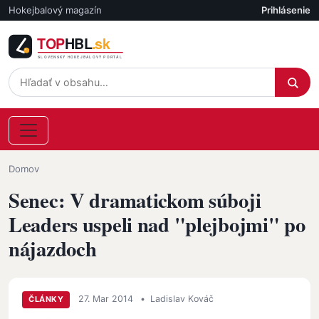
Skočiť na hlavný obsah
Hokejbalový magazín
Prihlásenie
Účet
Omrvinka
Domov
Senec: V dramatickom súboji
Leaders uspeli nad "plejbojmi" po
nájazdoch
27. Mar 2014
•
Ladislav Kováč
ČLÁNKY