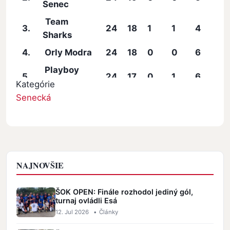
Senec
Team
3.
24
18
1
1
4
177
Sharks
4.
Orly Modra
24
18
0
0
6
16
Playboy
5.
24
17
0
1
6
16
Senec
Kategórie
Senecká
Leaders
6.
24
14
1
1
8
16
Senec
Slávia
7.
24
14
0
1
9
13
Právnik
8.
Réca Devils
23
12
0
0
11
14
NAJNOVŠIE
Pavúci
9.
24
8
1
1
14
127
ŠOK OPEN: Finále rozhodol jediný gól,
Pezinok
turnaj ovládli Esá
Savages
12. Jul 2026
•
Články
10.
24
7
1
2
14
110
Petržalka