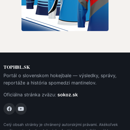
TOPHBL.SK
Portál o slovenskom hokejbale — výsledky, správy,
reportáže a história spomedzi mantinelov.
Oficiálna stránka zväzu:
sokoz.sk
Celý obsah stránky je chránený autorskými právami. Akékoľvek