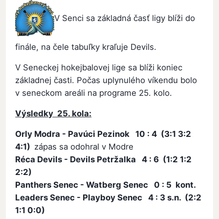
V Senci sa základná časť ligy blíži do
finále, na čele tabuľky kraľuje Devils.
V Seneckej hokejbalovej lige sa blíži koniec
základnej časti. Počas uplynulého víkendu bolo
v seneckom areáli na programe 25. kolo.
Výsledky 25. kola:
Orly Modra - Pavúci Pezinok 10 : 4 (3:1 3:2
4:1)
zápas sa odohral v Modre
Réca Devils - Devils Petržalka 4 : 6 (1:2 1:2
2:2)
Panthers Senec - Watberg Senec 0 : 5 kont.
Leaders Senec - Playboy Senec 4 : 3 s.n. (2:2
1:1 0:0)