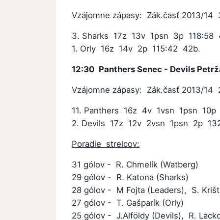
Vzájomne zápasy: Zák.časť 2013/14 3
3. Sharks 17z 13v 1psn 3p 118:58 
1. Orly 16z 14v 2p 115:42 42b.
12:30 Panthers Senec - Devils Petrž
Vzájomne zápasy: Zák.časť 2013/14 
11. Panthers 16z 4v 1vsn 1psn 10p 
2. Devils 17z 12v 2vsn 1psn 2p 13
Poradie strelcov:
31 gólov - R. Chmelík (Watberg)
29 gólov - R. Katona (Sharks)
28 gólov - M Fojta (Leaders), S. Krišt
27 gólov - T. Gašparík (Orly)
25 gólov - J.Alföldy (Devils), R. Lack