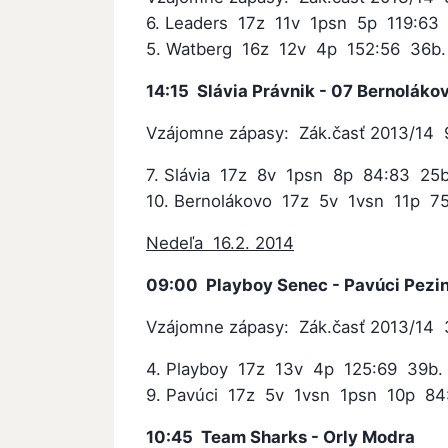
6. Leaders 17z 11v 1psn 5p 119:63
5. Watberg 16z 12v 4p 152:56 36b.
14:15 Slávia Právnik - 07 Bernoláko
Vzájomne zápasy: Zák.časť 2013/14 9
7. Slávia 17z 8v 1psn 8p 84:83 25b
10. Bernolákovo 17z 5v 1vsn 11p 75
Nedeľa 16.2. 2014
09:00 Playboy Senec - Pavúci Pezi
Vzájomne zápasy: Zák.časť 2013/14 
4. Playboy 17z 13v 4p 125:69 39b.
9. Pavúci 17z 5v 1vsn 1psn 10p 84
10:45 Team Sharks - Orly Modra