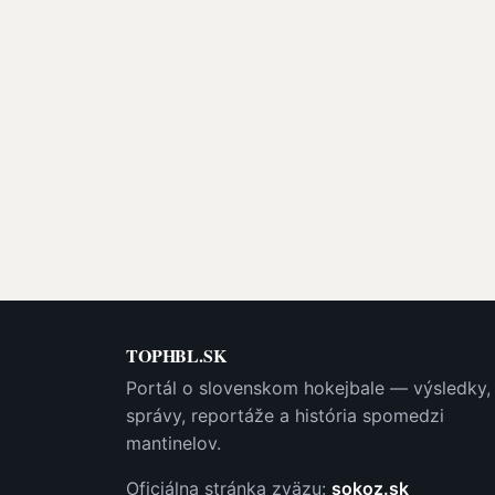
TOPHBL.SK
Portál o slovenskom hokejbale — výsledky,
správy, reportáže a história spomedzi
mantinelov.
Oficiálna stránka zväzu:
sokoz.sk