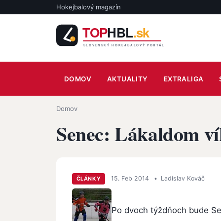
Skočiť na hlavný obsah
Hokejbalový magazín
Main navigation
DOMOV
AKTUALITY
EXTRALIGA
Omrvinka
Domov
Senec: Lákaldom ví
15. Feb 2014
•
Ladislav Kováč
ČLÁNKY
Po dvoch týždňoch bude Se