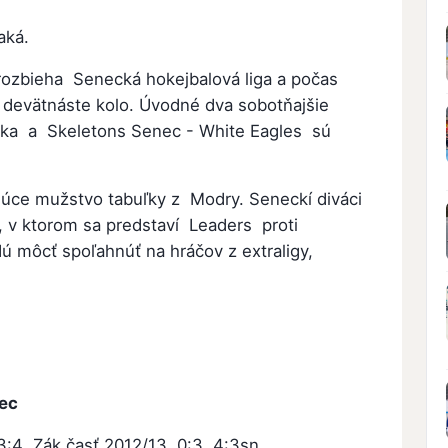
aká.
rozbieha Senecká hokejbalová liga a počas
devätnáste kolo. Úvodné dva sobotňajšie
lka a Skeletons Senec - White Eagles sú
úce mužstvo tabuľky z Modry. Seneckí diváci
l, v ktorom sa predstaví Leaders proti
ú môcť spoľahnúť na hráčov z extraligy,
ec
3:4 Zák.časť 2012/13 0:3 4:3sn