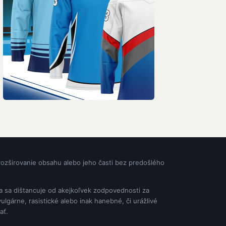
rozširovanie obsahu alebo jeho časti bez predošlého
ia sa dištancuje od akejkoľvek zodpovednosti za
gárne, rasistické alebo inak hanebné, či urážlivé
ať.