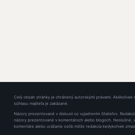
Celý obsah stránky je chránený autorskými právami. Akékoľvek 
súhlasu majiteľa je zakázané.
Názory prezentované v diskusii sú vyjadrením čitateľov. Redakc
názory prezentované v komentároch alebo blogoch. Neslušné, vul
komentáre alebo urážanie osôb môže redakcia kedykoľvek zmaz