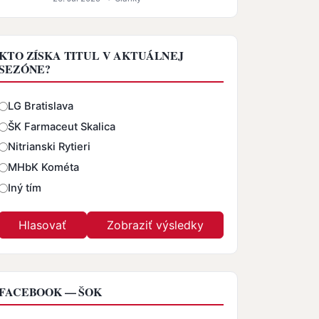
KTO ZÍSKA TITUL V AKTUÁLNEJ
SEZÓNE?
Odpovede
LG Bratislava
ŠK Farmaceut Skalica
Nitrianski Rytieri
MHbK Kométa
Iný tím
FACEBOOK — ŠOK