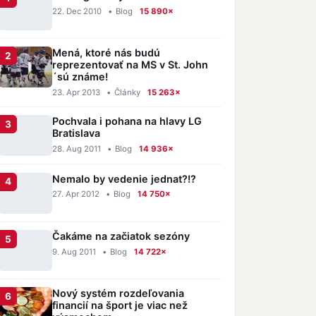
22. Dec 2010
•
Blog
15 890×
Mená, ktoré nás budú
reprezentovať na MS v St. John
´sú známe!
23. Apr 2013
•
Články
15 263×
Pochvala i pohana na hlavy LG
Bratislava
28. Aug 2011
•
Blog
14 936×
Nemalo by vedenie jednat?!?
27. Apr 2012
•
Blog
14 750×
Čakáme na začiatok sezóny
9. Aug 2011
•
Blog
14 722×
Nový systém rozdeľovania
financií na šport je viac než