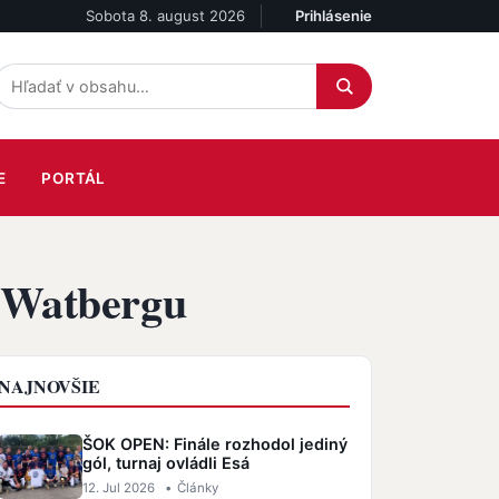
Sobota 8. august 2026
Prihlásenie
Účet
E
PORTÁL
i Watbergu
NAJNOVŠIE
ŠOK OPEN: Finále rozhodol jediný
gól, turnaj ovládli Esá
12. Jul 2026
•
Články