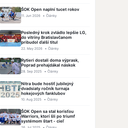
ŠOK Open naplní tucet rokov
11. Jun 2026
•
Články
Posledný krok zvládlo lepšie LG,
do vitríny Bratislavčanom
pribudol ďalší titul
22. May 2026
•
Články
Rytieri dostali doma výprask,
Poprad prehajdákal náskok
28. Sep 2025
•
Články
Nitra bude hostiť jubilejný
dvadsiaty ročník turnaja
hokejových fanklubov
10. Aug 2025
•
Články
ŠOK Open sa stal korisťou
Warriors, ktorí šli po triumf
systémom štart - cieľ
26. Jul 2025
•
Články