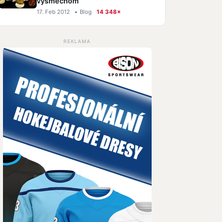
výsmechom
17. Feb 2012
•
Blog
14 348×
REKLAMA