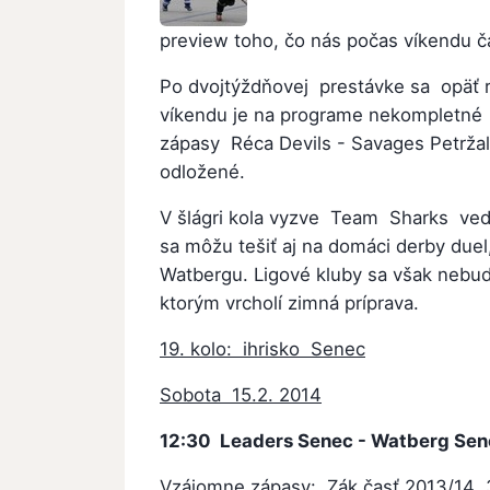
preview toho, čo nás počas víkendu č
Po dvojtýždňovej prestávke sa opäť 
víkendu je na programe nekompletné 
zápasy Réca Devils - Savages Petrža
odložené.
V šlágri kola vyzve Team Sharks ved
sa môžu tešiť aj na domáci derby due
Watbergu. Ligové kluby sa však nebud
ktorým vrcholí zimná príprava.
19. kolo: ihrisko Senec
Sobota 15.2. 2014
12:30 Leaders Senec - Watberg Sen
Vzájomne zápasy: Zák.časť 2013/14 