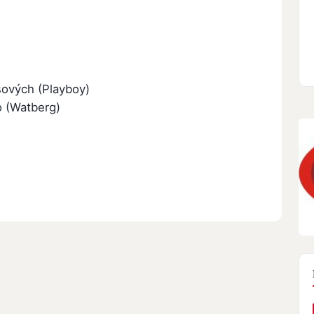
šových (Playboy)
o (Watberg)