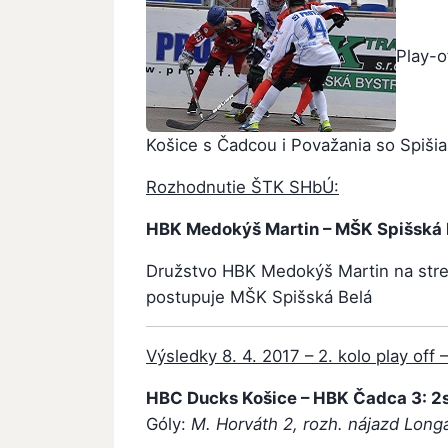
Play-o
Košice s Čadcou i Považania so Spišia
Rozhodnutie ŠTK SHbÚ:
HBK Medokýš Martin – MŠK Spišská B
Družstvo HBK Medokýš Martin na stret
postupuje MŠK Spišská Belá
Výsledky 8. 4. 2017 – 2. kolo play off –
HBC Ducks Košice – HBK Čadca 3: 2sn
Góly:
M. Horváth 2, rozh. nájazd Long