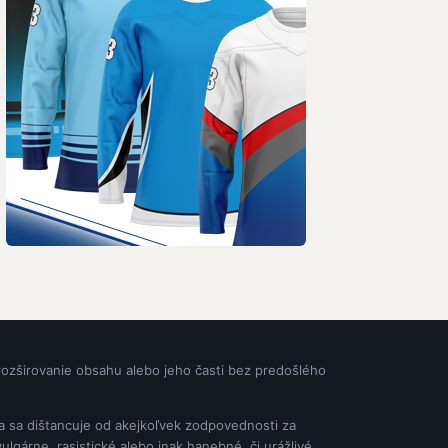
rozširovanie obsahu alebo jeho časti bez predošlého
ia sa dištancuje od akejkoľvek zodpovednosti za
gárne, rasistické alebo inak hanebné, či urážlivé