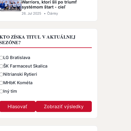
Warriors, ktorí šli po triumf
systémom štart - cieľ
26. Jul 2025
•
Články
KTO ZÍSKA TITUL V AKTUÁLNEJ
SEZÓNE?
Odpovede
LG Bratislava
ŠK Farmaceut Skalica
Nitrianski Rytieri
MHbK Kométa
Iný tím