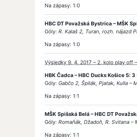
Na zápasy: 1:0
HBC DT Považská Bystrica – MŠK Spišs
Góly:
R. Kalaš 2, Turan, rozh. nájazd P
Na zápasy: 1:0
Výsledky 9. 4. 2017 – 2. kolo play off 
HBK Čadca – HBC Ducks Košice 5: 3 (1
Góly:
Gabčo 2, Špilák, Pjatak, Kulla –
Na zápasy: 1:1
MŠK Spišská Belá – HBC DT Považská B
Góly:
Romaňák, Džadoň, R. Svitana – 
Na zápasy: 1:1