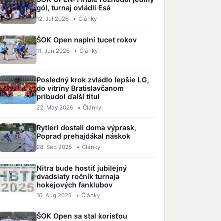
gól, turnaj ovládli Esá
12. Jul 2026
•
Články
ŠOK Open naplní tucet rokov
11. Jun 2026
•
Články
Posledný krok zvládlo lepšie LG,
do vitríny Bratislavčanom
pribudol ďalší titul
22. May 2026
•
Články
Rytieri dostali doma výprask,
Poprad prehajdákal náskok
28. Sep 2025
•
Články
Nitra bude hostiť jubilejný
dvadsiaty ročník turnaja
hokejových fanklubov
10. Aug 2025
•
Články
ŠOK Open sa stal korisťou