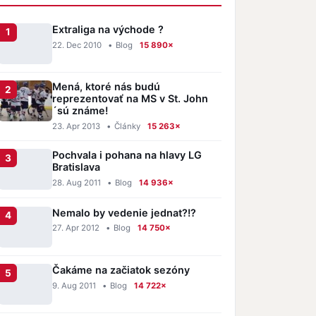
Extraliga na východe ?
22. Dec 2010
•
Blog
15 890×
Mená, ktoré nás budú
reprezentovať na MS v St. John
´sú známe!
23. Apr 2013
•
Články
15 263×
Pochvala i pohana na hlavy LG
Bratislava
28. Aug 2011
•
Blog
14 936×
Nemalo by vedenie jednat?!?
27. Apr 2012
•
Blog
14 750×
Čakáme na začiatok sezóny
9. Aug 2011
•
Blog
14 722×