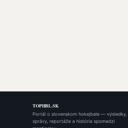
TOPHBL.SK
Portál o slovenskom hokejbale — výsledky,
správy, reportáže a história spomedzi