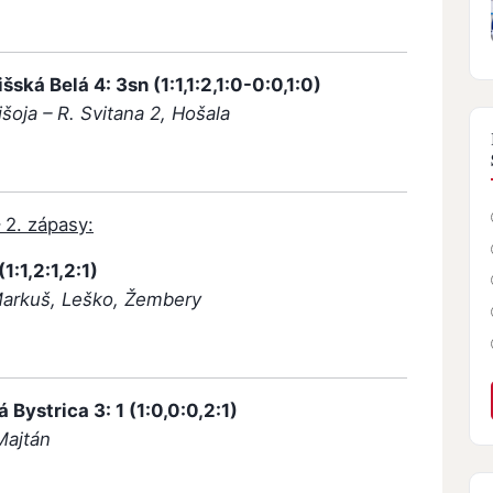
ká Belá 4: 3sn (1:1,1:2,1:0-0:0,1:0)
išoja – R. Svitana 2, Hošala
– 2. zápasy:
:1,2:1,2:1)
 Markuš, Leško, Žembery
ystrica 3: 1 (1:0,0:0,2:1)
Majtán