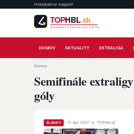
Skočiť na hlavný obsah
Hokejbalový magazín
Main navigation
DOMOV
AKTUALITY
EXTRALIGA
Omrvinka
Domov
Semifinále extralig
góly
11. Apr 2017
•
TOPhbl.sk
ČLÁNKY