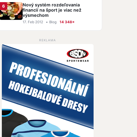
Nový systém rozdeľovania
financií na šport je viac než
výsmechom
17. Feb 2012
•
Blog
14 348×
REKLAMA