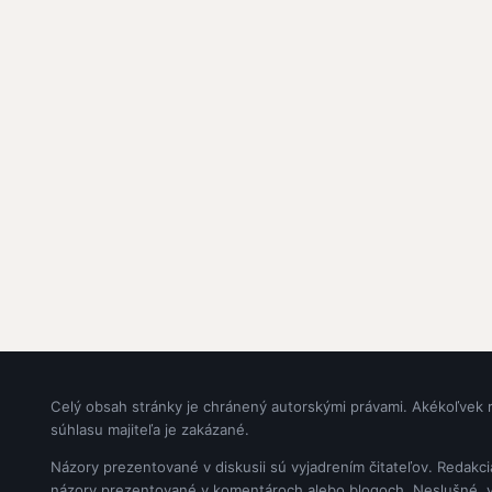
Celý obsah stránky je chránený autorskými právami. Akékoľvek 
súhlasu majiteľa je zakázané.
Názory prezentované v diskusii sú vyjadrením čitateľov. Redakc
názory prezentované v komentároch alebo blogoch. Neslušné, vul