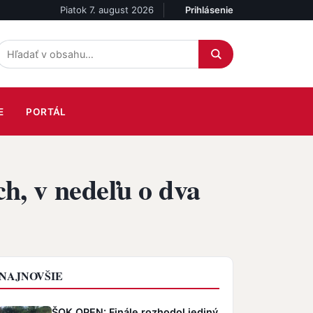
Piatok 7. august 2026
Prihlásenie
Účet
E
PORTÁL
h, v nedeľu o dva
NAJNOVŠIE
ŠOK OPEN: Finále rozhodol jediný