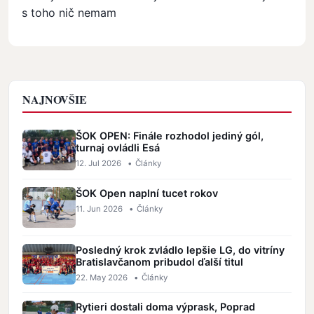
s toho nič nemam
NAJNOVŠIE
ŠOK OPEN: Finále rozhodol jediný gól,
turnaj ovládli Esá
12. Jul 2026
•
Články
ŠOK Open naplní tucet rokov
11. Jun 2026
•
Články
Posledný krok zvládlo lepšie LG, do vitríny
Bratislavčanom pribudol ďalší titul
22. May 2026
•
Články
Rytieri dostali doma výprask, Poprad