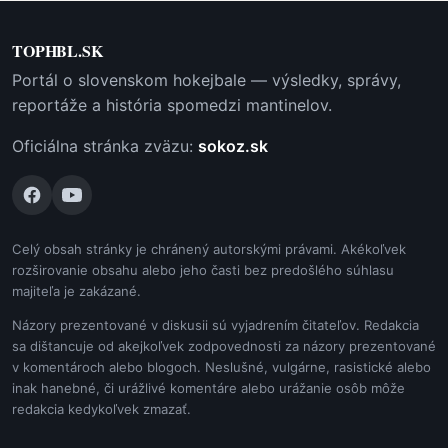
TOPHBL.SK
Portál o slovenskom hokejbale — výsledky, správy,
reportáže a história spomedzi mantinelov.
Oficiálna stránka zväzu:
sokoz.sk
Celý obsah stránky je chránený autorskými právami. Akékoľvek
rozširovanie obsahu alebo jeho časti bez predošlého súhlasu
majiteľa je zakázané.
Názory prezentované v diskusii sú vyjadrením čitateľov. Redakcia
sa dištancuje od akejkoľvek zodpovednosti za názory prezentované
v komentároch alebo blogoch. Neslušné, vulgárne, rasistické alebo
inak hanebné, či urážlivé komentáre alebo urážanie osôb môže
redakcia kedykoľvek zmazať.