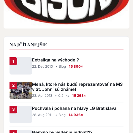
NAJČÍTANEJŠIE
Extraliga na východe ?
22. Dec 2010
•
Blog
15 890×
Mená, ktoré nás budú reprezentovať na MS
v St. John´sú známe!
23. Apr 2013
•
Články
15 263×
Pochvala i pohana na hlavy LG Bratislava
28. Aug 2011
•
Blog
14 936×
Nemalo by vedenie jednat?!?