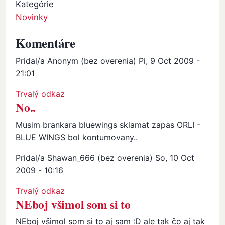
Kategórie
Novinky
Komentáre
Pridal/a
Anonym (bez overenia)
Pi, 9 Oct 2009 -
21:01
Trvalý odkaz
No..
Musim brankara bluewings sklamat zapas ORLI -
BLUE WINGS bol kontumovany..
Pridal/a
Shawan_666 (bez overenia)
So, 10 Oct
2009 - 10:16
In reply to
No..
by
Anonym (bez overenia)
Trvalý odkaz
NEboj všimol som si to
NEboj všimol som si to aj sam :D ale tak čo aj tak