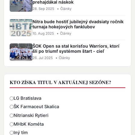
prehajdákal náskok
28. Sep 2025
•
Články
Nitra bude hostiť jubilejný dvadsiaty ročník
turnaja hokejových fanklubov
10. Aug 2025
•
Články
ŠOK Open sa stal korisťou Warriors, ktorí
šli po triumf systémom štart - cieľ
26. Jul 2025
•
Články
KTO ZÍSKA TITUL V AKTUÁLNEJ SEZÓNE?
Odpovede
LG Bratislava
ŠK Farmaceut Skalica
Nitrianski Rytieri
MHbK Kométa
Iný tím