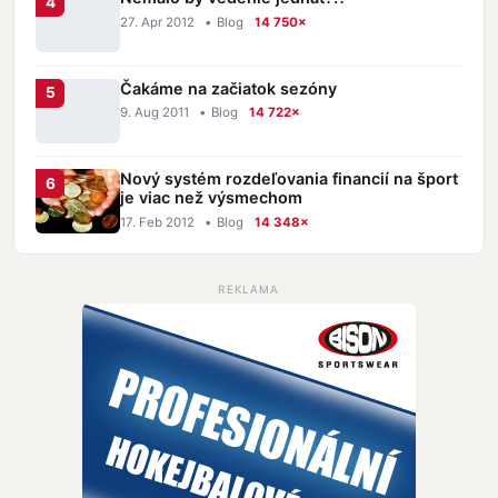
27. Apr 2012
•
Blog
14 750×
Čakáme na začiatok sezóny
9. Aug 2011
•
Blog
14 722×
Nový systém rozdeľovania financií na šport
je viac než výsmechom
17. Feb 2012
•
Blog
14 348×
REKLAMA