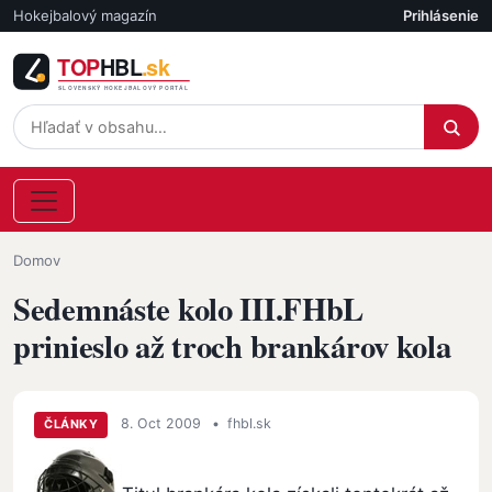
Skočiť na hlavný obsah
Hokejbalový magazín
Prihlásenie
Účet
Omrvinka
Domov
Sedemnáste kolo III.FHbL
prinieslo až troch brankárov kola
8. Oct 2009
•
fhbl.sk
ČLÁNKY