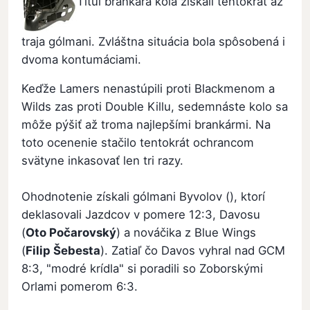
Titul brankára kola získali tentokrát až
traja gólmani. Zvláštna situácia bola spôsobená i
dvoma kontumáciami.
Keďže Lamers nenastúpili proti Blackmenom a
Wilds zas proti Double Killu, sedemnáste kolo sa
môže pýšiť až troma najlepšími brankármi. Na
toto ocenenie stačilo tentokrát ochrancom
svätyne inkasovať len tri razy.
Ohodnotenie získali gólmani Byvolov (), ktorí
deklasovali Jazdcov v pomere 12:3, Davosu
(
Oto Počarovský
) a nováčika z Blue Wings
(
Filip Šebesta
). Zatiaľ čo Davos vyhral nad GCM
8:3, "modré krídla" si poradili so Zoborskými
Orlami pomerom 6:3.