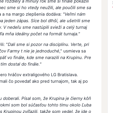
é rozdiely a minulý rok sme si finále pokazili
ec sme si ho vtedy neužili, ale poučili sme sa
aja a na margo zlepšenia dodáva:
"Veľmi nám
 jeden zápas. Síce bol dlhší, ale ušetrili sme
sy. V nedeľu sme nastúpili svieži a celý turnaj
dľa mňa ideálny počet na formát turnaja."
li: "
Dali sme si pozor na disciplínu. Verte, pri
čov Farmy t nie je jednoduché
," usmieva sa
päť vo finále, kde sme narazili na Krupinu. Pre
ím dostal do finále."
cero hráčov extraligového LG Bratislava.
mali čo povedať ako pred turnajom, tak aj po
doberali. Písal som, že Krupina je čierny kôň
 rokmi som bol súčasťou tohto tímu okolo Ľuba
Krupinou zvíťazili, takže som vedel, že ide o