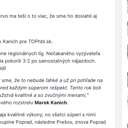
stvo ma teší o to viac, že sme ho dosiahli aj
k Kanich pre TOPhbl.sk.
óne regionálnych líg. Nečakaného vyzývateľa
nia pokorili 3:2 po samostatných nájazdoch.
dí!
li sme, že to nebude ľahké a už pri pohľade na
pred každým súperom rešpekt. Tento rok boli
užstvá kvalitné a so zvučnými menami,
"
lového rozstrelu
Marek Kanich
.
ja kvalitné výkony, no všetci súperi s nimi
j skupine Poprad, následne Prešov, znova Poprad