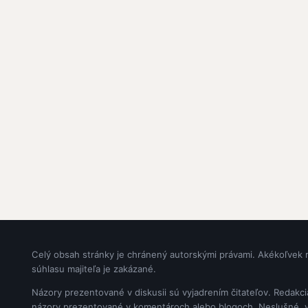
Celý obsah stránky je chránený autorskými právami. Akékoľvek 
súhlasu majiteľa je zakázané.
Názory prezentované v diskusii sú vyjadrením čitateľov. Redakc
názory prezentované v komentároch alebo blogoch. Neslušné, vul