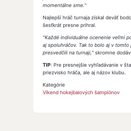
momentálne sme."
Najlepší hráč turnaja získal deväť bodo
šesťkrát presne prihral.
"Každé individuálne ocenenie veľmi pot
aj spoluhráčov. Tak to bolo aj v tomto
presvedčili na turnaji,"
skromne dodáva
TIP
: Pre presnejšie vyhľadávanie v št
priezvisko hráča, ale aj názov klubu.
Kategórie
Víkend hokejbalových šampiónov