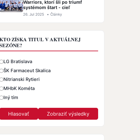
Warriors, ktorí šli po triumf
systémom štart - cieľ
26. Jul 2025
•
Články
KTO ZÍSKA TITUL V AKTUÁLNEJ
SEZÓNE?
Odpovede
LG Bratislava
ŠK Farmaceut Skalica
Nitrianski Rytieri
MHbK Kométa
Iný tím