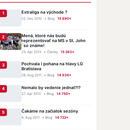
Extraliga na východe ?
22. Dec 2010
•
Blog
15 890×
Mená, ktoré nás budú
reprezentovať na MS v St. John
´sú známe!
23. Apr 2013
•
Články
15 263×
Pochvala i pohana na hlavy LG
Bratislava
28. Aug 2011
•
Blog
14 936×
Nemalo by vedenie jednat?!?
27. Apr 2012
•
Blog
14 750×
Čakáme na začiatok sezóny
9. Aug 2011
•
Blog
14 722×