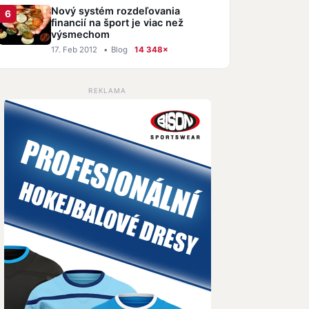
Nový systém rozdeľovania
financií na šport je viac než
výsmechom
17. Feb 2012
•
Blog
14 348×
REKLAMA