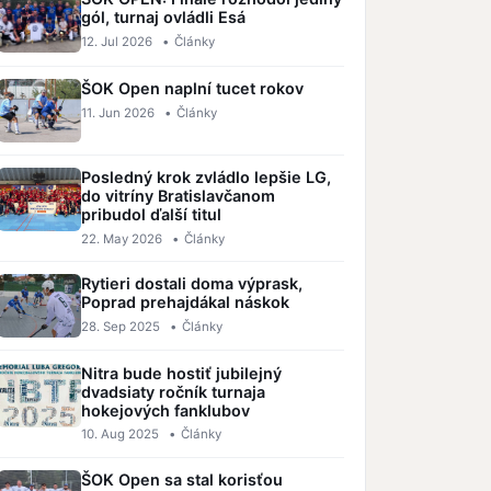
gól, turnaj ovládli Esá
12. Jul 2026
•
Články
ŠOK Open naplní tucet rokov
11. Jun 2026
•
Články
Posledný krok zvládlo lepšie LG,
do vitríny Bratislavčanom
pribudol ďalší titul
22. May 2026
•
Články
Rytieri dostali doma výprask,
Poprad prehajdákal náskok
28. Sep 2025
•
Články
Nitra bude hostiť jubilejný
dvadsiaty ročník turnaja
hokejových fanklubov
10. Aug 2025
•
Články
ŠOK Open sa stal korisťou