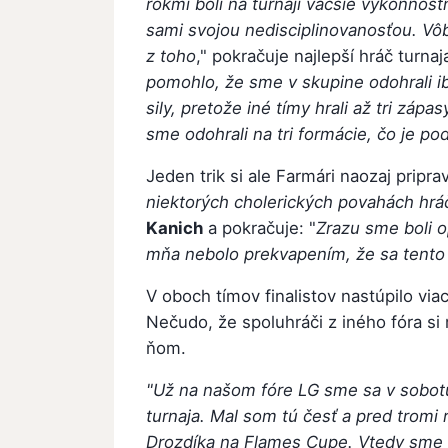
rokmi boli na turnaji väčšie výkonnostn
sami svojou nedisciplinovanosťou. Vôb
z toho
," pokračuje najlepší hráč turn
pomohlo, že sme v skupine odohrali iba
sily, pretože iné tímy hrali až tri zápa
sme odohrali na tri formácie, čo je po
Jeden trik si ale Farmári naozaj pripravi
niektorých cholerických povahách hrá
Kanich
a pokračuje: "
Zrazu sme boli o
mňa nebolo prekvapením, že sa tento t
V oboch tímov finalistov nastúpilo via
Nečudo, že spoluhráči z iného fóra si 
ňom.
"Už na našom fóre LG sme sa v sobotu 
turnaja. Mal som tú česť a pred tromi
Drozdíka na Flames Cupe. Vtedy sme s 