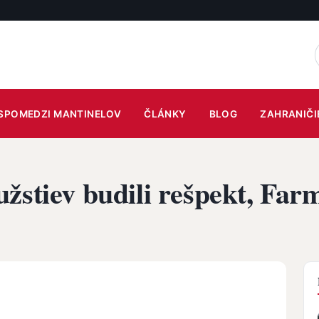
SPOMEDZI MANTINELOV
ČLÁNKY
BLOG
ZAHRANIČI
žstiev budili rešpekt, Farm