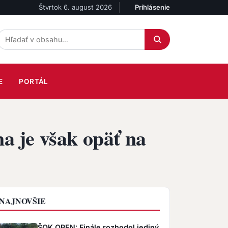
Štvrtok 6. august 2026
Prihlásenie
Účet
E
PORTÁL
a je však opäť na
NAJNOVŠIE
ŠOK OPEN: Finále rozhodol jediný