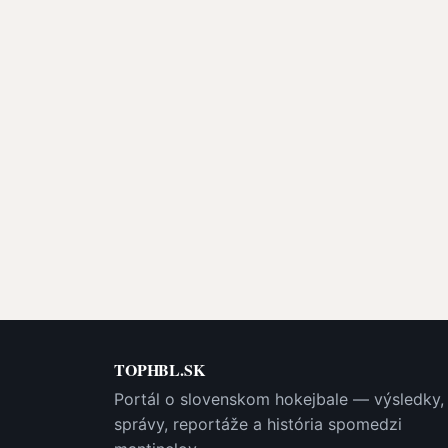
TOPHBL.SK
Portál o slovenskom hokejbale — výsledky,
správy, reportáže a história spomedzi