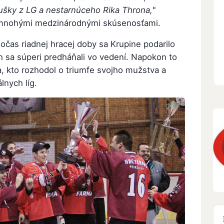
ušky z LG a nestarnúceho Rika Throna,
"
 mnohými medzinárodnými skúsenosťami.
Počas riadnej hracej doby sa Krupine podarilo
h sa súperi predháňali vo vedení. Napokon to
ja, kto rozhodol o triumfe svojho mužstva a
lnych líg.