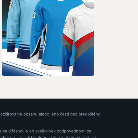
rozširovanie obsahu alebo jeho časti bez predošlého
ia sa dištancuje od akejkoľvek zodpovednosti za
gárne, rasistické alebo inak hanebné, či urážlivé