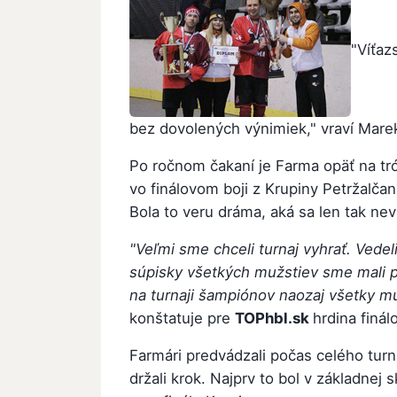
"Víťaz
bez dovolených výnimiek," vraví Mare
Po ročnom čakaní je Farma opäť na tr
vo finálovom boji z Krupiny Petržalča
Bola to veru dráma, aká sa len tak nevi
"Veľmi sme chceli turnaj vyhrať. Vede
súpisky všetkých mužstiev sme mali 
na turnaji šampiónov naozaj všetky m
konštatuje pre
TOPhbl.sk
hrdina finá
Farmári predvádzali počas celého turna
držali krok. Najprv to bol v základne