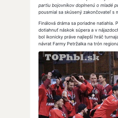
partiu bojovníkov doplnenú o mladé p
pousmial sa skúsený zakončovateľ s
Finálová dráma sa poriadne natiahla. 
dotiahnuť náskok súpera a v nájazdoc
bol ikonicky práve najlepší hráč turna
návrat Farmy Petržalka na trón regioná