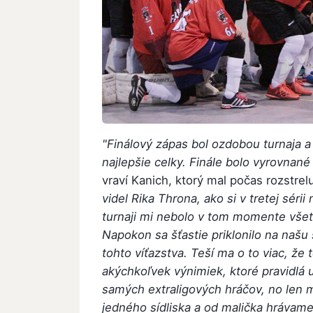
"Finálový zápas bol ozdobou turnaja a
najlepšie celky. Finále bolo vyrovnané
vraví Kanich, ktorý mal počas rozstre
videl Rika Throna, ako si v tretej sérii
turnaji mi nebolo v tom momente všetk
Napokon sa šťastie priklonilo na našu
tohto víťazstva. Teší ma o to viac, že 
akýchkoľvek výnimiek, ktoré pravidlá 
samých extraligových hráčov, no len m
jedného sídliska a od malička hrávam