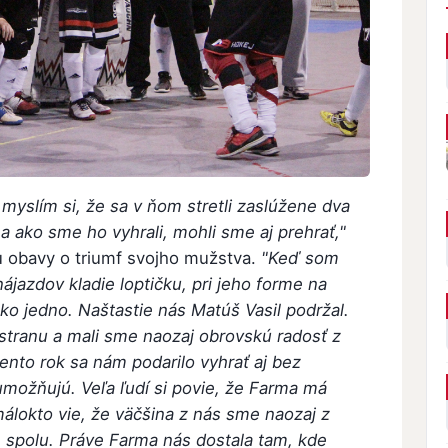
 myslím si, že sa v ňom stretli zaslúžene dva
 a ako sme ho vyhrali, mohli sme aj prehrať,"
lu obavy o triumf svojho mužstva.
"Keď som
 nájazdov kladie loptičku, pri jeho forme na
o jedno. Naštastie nás Matúš Vasil podržal.
 stranu a mali sme naozaj obrovskú radosť z
tento rok sa nám podarilo vyhrať aj bez
umožňujú. Veľa ľudí si povie, že Farma má
álokto vie, že väčšina z nás sme naozaj z
e spolu. Práve Farma nás dostala tam, kde