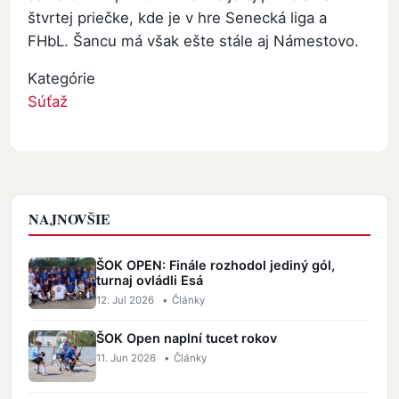
štvrtej priečke, kde je v hre Senecká liga a
FHbL. Šancu má však ešte stále aj Námestovo.
Kategórie
Súťaž
NAJNOVŠIE
ŠOK OPEN: Finále rozhodol jediný gól,
turnaj ovládli Esá
12. Jul 2026
•
Články
ŠOK Open naplní tucet rokov
11. Jun 2026
•
Články