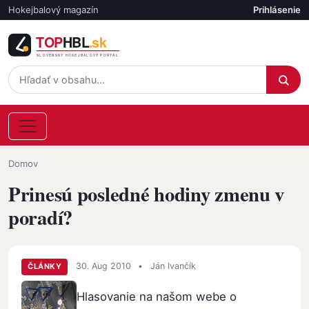
Skočiť na hlavný obsah
Hokejbalový magazín
Prihlásenie
Účet
Omrvinka
Domov
Prinesú posledné hodiny zmenu v
poradí?
30. Aug 2010
•
Ján Ivančík
ČLÁNKY
Hlasovanie na našom webe o