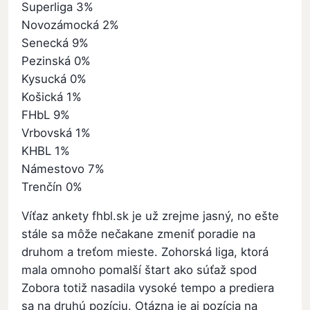
Superliga 3%
Novozámocká 2%
Senecká 9%
Pezinská 0%
Kysucká 0%
Košická 1%
FHbL 9%
Vrbovská 1%
KHBL 1%
Námestovo 7%
Trenčín 0%
Víťaz ankety fhbl.sk je už zrejme jasný, no ešte
stále sa môže nečakane zmeniť poradie na
druhom a treťom mieste. Zohorská liga, ktorá
mala omnoho pomalší štart ako súťaž spod
Zobora totiž nasadila vysoké tempo a prediera
sa na druhú pozíciu. Otázna je aj pozícia na