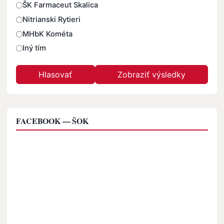
ŠK Farmaceut Skalica
Nitrianski Rytieri
MHbK Kométa
Iný tím
FACEBOOK — ŠOK