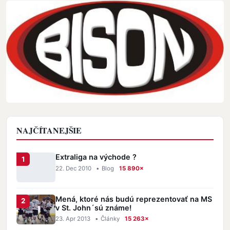
NAJČÍTANEJŠIE
Extraliga na východe ?
22. Dec 2010
•
Blog
15 890×
Mená, ktoré nás budú reprezentovať na MS
v St. John´sú známe!
23. Apr 2013
•
Články
15 263×