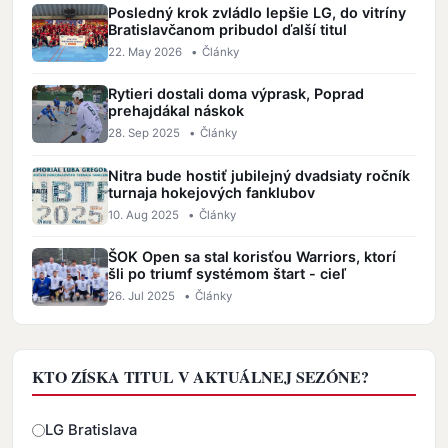
Posledný krok zvládlo lepšie LG, do vitríny
Bratislavčanom pribudol ďalší titul
22. May 2026
•
Články
Rytieri dostali doma výprask, Poprad
prehajdákal náskok
28. Sep 2025
•
Články
Nitra bude hostiť jubilejný dvadsiaty ročník
turnaja hokejových fanklubov
10. Aug 2025
•
Články
ŠOK Open sa stal korisťou Warriors, ktorí
šli po triumf systémom štart - cieľ
26. Jul 2025
•
Články
KTO ZÍSKA TITUL V AKTUÁLNEJ SEZÓNE?
Odpovede
LG Bratislava