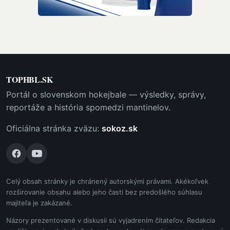
TOPHBL.SK
Portál o slovenskom hokejbale — výsledky, správy,
reportáže a história spomedzi mantinelov.
Oficiálna stránka zväzu:
sokoz.sk
Celý obsah stránky je chránený autorskými právami. Akékoľvek
rozširovanie obsahu alebo jeho časti bez predošlého súhlasu
majiteľa je zakázané.
Názory prezentované v diskusii sú vyjadrením čitateľov. Redakcia