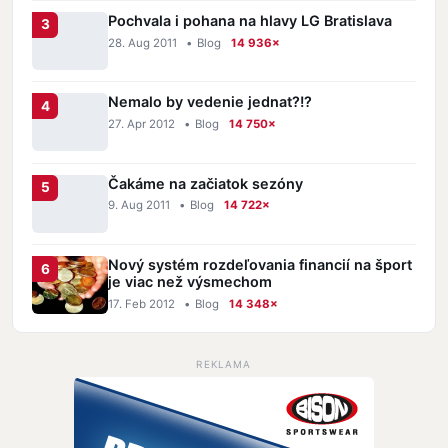
Pochvala i pohana na hlavy LG Bratislava
28. Aug 2011
•
Blog
14 936×
Nemalo by vedenie jednat?!?
27. Apr 2012
•
Blog
14 750×
Čakáme na začiatok sezóny
9. Aug 2011
•
Blog
14 722×
Nový systém rozdeľovania financií na šport
je viac než výsmechom
17. Feb 2012
•
Blog
14 348×
REKLAMA