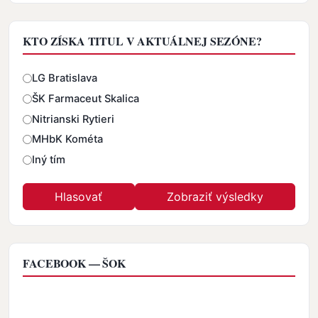
KTO ZÍSKA TITUL V AKTUÁLNEJ SEZÓNE?
Odpovede
LG Bratislava
ŠK Farmaceut Skalica
Nitrianski Rytieri
MHbK Kométa
Iný tím
FACEBOOK — ŠOK