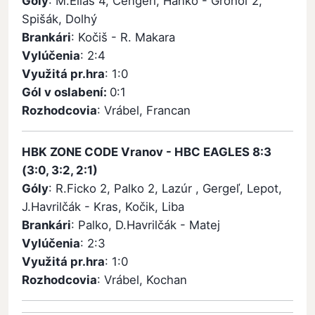
Góly
: M.Eliáš 4, Čengeri, Hanko - Grohoľ 2,
Spišák, Dolhý
Brankári
: Kočiš - R. Makara
Vylúčenia
: 2:4
Využitá pr.hra
: 1:0
Gól v oslabení:
0:1
Rozhodcovia
: Vrábel, Francan
HBK ZONE CODE Vranov - HBC EAGLES 8:3
(3:0, 3:2, 2:1)
Góly
: R.Ficko 2, Palko 2, Lazúr , Gergeľ, Lepot,
J.Havrilčák - Kras, Kočik, Liba
Brankári
: Palko, D.Havrilčák - Matej
Vylúčenia
: 2:3
Využitá pr.hra
: 1:0
Rozhodcovia
: Vrábel, Kochan