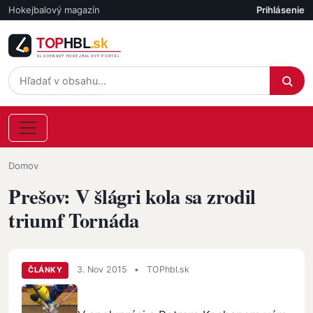
Skočiť na hlavný obsah
Hokejbalový magazín
Prihlásenie
Účet
Omrvinka
Domov
Prešov: V šlágri kola sa zrodil
triumf Tornáda
3. Nov 2015
•
TOPhbl.sk
ČLÁNKY