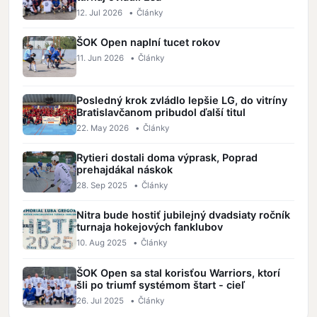
12. Jul 2026
•
Články
ŠOK Open naplní tucet rokov
11. Jun 2026
•
Články
Posledný krok zvládlo lepšie LG, do vitríny
Bratislavčanom pribudol ďalší titul
22. May 2026
•
Články
Rytieri dostali doma výprask, Poprad
prehajdákal náskok
28. Sep 2025
•
Články
Nitra bude hostiť jubilejný dvadsiaty ročník
turnaja hokejových fanklubov
10. Aug 2025
•
Články
ŠOK Open sa stal korisťou Warriors, ktorí
šli po triumf systémom štart - cieľ
26. Jul 2025
•
Články