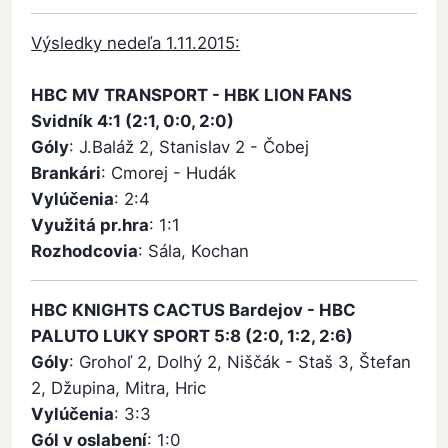
Výsledky n
edeľa 1.11.2015:
HBC MV TRANSPORT - HBK LION FANS
Svidník 4:1 (2:1, 0:0, 2:0)
Góly
: J.Baláž 2, Stanislav 2 - Čobej
Brankári
: Cmorej - Hudák
Vylúčenia
: 2:4
Využitá pr.hra
: 1:1
Rozhodcovia
: Sála, Kochan
HBC KNIGHTS CACTUS Bardejov - HBC
PALUTO LUKY SPORT 5:8 (2:0, 1:2, 2:6)
Góly
: Grohoľ 2, Dolhý 2, Niščák - Staš 3, Štefan
2, Džupina, Mitra, Hric
Vylúčenia
: 3:3
Gól v oslabení
: 1:0