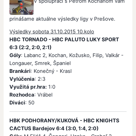
V spolupráci s Petrom Kochanom vám
prinášame aktuálne výsledky ligy v Prešove.
Výsledky sobota 31.10.2015 10.kolo
HBC TORNADO - HBC PALUTO LUKY SPORT
6:3 (2:2, 2:0, 2:1)
Góly
: Labanc 2, Kochan, Kožusko, Filip, Valkár -
Longauer, Smrek, Španiel
Brankári
: Konečný - Krasl
Vylúčenia
: 2:3
Využitá pr.hra:
1:0
Rozhodca
: Vrábel
Diváci
: 50
HBK PODHORANY/KUKOVÁ - HBC KNIGHTS
CACTUS Bardejov 6:4 (3:0, 1:4, 2:0)