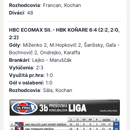
Rozhodcovia
: Francan, Kochan
Diváci
: 48
HBC ECOMAX SII. - HBK KOŇARE 6:4 (2:2, 2:0,
2:2)
Góly
: Miženko 2, M.Hopkovič 2, Šarišsky, Gaľa -
Bochnovič 2, Ondrejko, Karaffa
Brankári
: Lejko - Maruščák
Vylúčenia
: 2:3
Využitá pr.hra:
1:0
Gól v oslabení:
1:0
Rozhodcovia
: Sála, Kochan