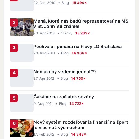
22. Dec 2010
•
Blog
15 890×
Mená, ktoré nás budú reprezentovať na MS
v St. John´sú známe!
23. Apr 2013
•
Články
15 263×
Pochvala i pohana na hlavy LG Bratislava
28. Aug 2011
•
Blog
14 936×
Nemalo by vedenie jednat?!?
27. Apr 2012
•
Blog
14 750×
Čakáme na začiatok sezóny
9. Aug 2011
•
Blog
14 722×
Nový systém rozdeľovania financií na šport
je viac než výsmechom
17. Feb 2012
•
Blog
14 348×