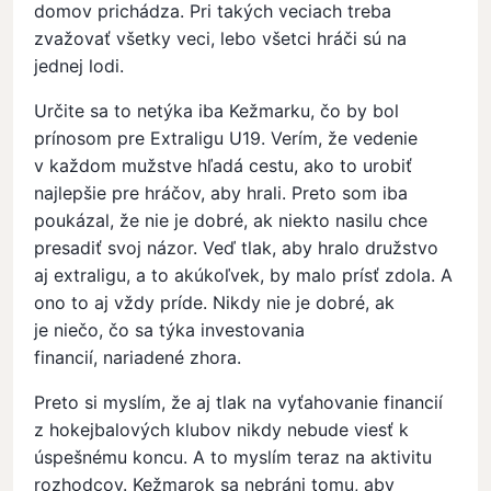
domov prichádza. Pri takých veciach treba
zvažovať všetky veci, lebo všetci hráči sú na
jednej lodi.
Určite sa to netýka iba Kežmarku, čo by bol
prínosom pre Extraligu U19. Verím, že vedenie
v každom mužstve hľadá cestu, ako to urobiť
najlepšie pre hráčov, aby hrali. Preto som iba
poukázal, že nie je dobré, ak niekto nasilu chce
presadiť svoj názor. Veď tlak, aby hralo družstvo
aj extraligu, a to akúkoľvek, by malo prísť zdola. A
ono to aj vždy príde. Nikdy nie je dobré, ak
je niečo, čo sa týka investovania
financií, nariadené zhora.
Preto si myslím, že aj tlak na vyťahovanie financií
z hokejbalových klubov nikdy nebude viesť k
úspešnému koncu. A to myslím teraz na aktivitu
rozhodcov. Kežmarok sa nebráni tomu, aby