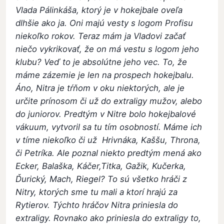
Vlada Pálinkáša, ktorý je v hokejbale oveľa
dlhšie ako ja. Oni majú vesty s logom Profisu
niekoľko rokov. Teraz mám ja Vladovi začať
niečo vykrikovať, že on má vestu s logom jeho
klubu? Veď to je absolútne jeho vec. To, že
máme zázemie je len na prospech hokejbalu.
Áno, Nitra je tŕňom v oku niektorých, ale je
určite prínosom či už do extraligy mužov, alebo
do juniorov. Predtým v Nitre bolo hokejbalové
vákuum, vytvoril sa tu tím osobností. Máme ich
v tíme niekoľko či už Hrivnáka, Kaššu, Throna,
či Petríka. Ale poznal niekto predtým mená ako
Ecker, Balaška, Káčer,Titka, Gažik, Kučerka,
Ďurický, Mach, Riegel? To sú všetko hráči z
Nitry, ktorých sme tu mali a ktorí hrajú za
Rytierov. Týchto hráčov Nitra priniesla do
extraligy. Rovnako ako priniesla do extraligy to,