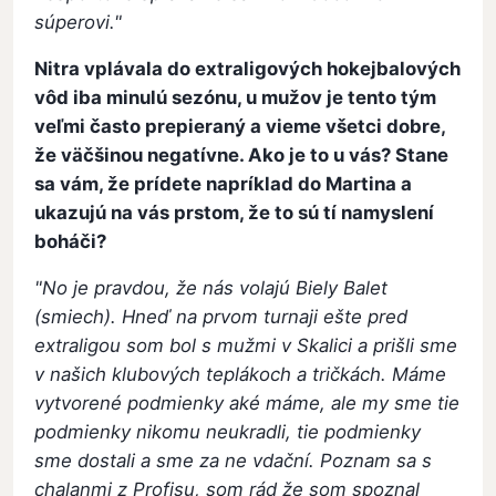
súperovi."
Nitra vplávala do extraligových hokejbalových
vôd iba minulú sezónu, u mužov je tento tým
veľmi často prepieraný a vieme všetci dobre,
že väčšinou negatívne. Ako je to u vás? Stane
sa vám, že prídete napríklad do Martina a
ukazujú na vás prstom, že to sú tí namyslení
boháči?
"No je pravdou, že nás volajú Biely Balet
(smiech). Hneď na prvom turnaji ešte pred
extraligou som bol s mužmi v Skalici a prišli sme
v našich klubových teplákoch a tričkách. Máme
vytvorené podmienky aké máme, ale my sme tie
podmienky nikomu neukradli, tie podmienky
sme dostali a sme za ne vdační. Poznam sa s
chalanmi z Profisu, som rád že som spoznal