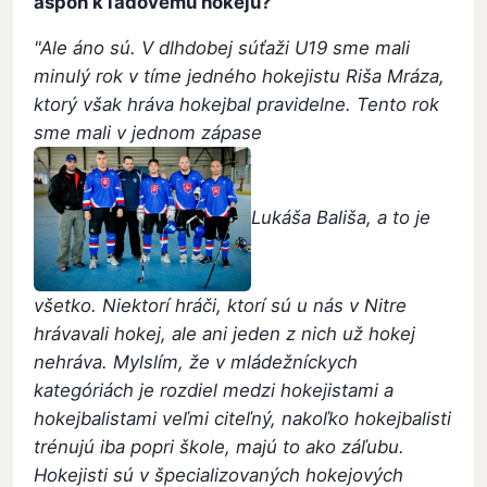
aspoň k ľadovému hokeju?
"Ale áno sú. V dlhdobej súťaži U19 sme mali
minulý rok v tíme jedného hokejistu Riša Mráza,
ktorý však hráva hokejbal pravidelne. Tento rok
sme mali v jednom zápase
Lukáša Bališa, a to je
všetko. Niektorí hráči, ktorí sú u nás v Nitre
hrávavali hokej, ale ani jeden z nich už hokej
nehráva. Mylslím, že v mládežníckych
kategóriách je rozdiel medzi hokejistami a
hokejbalistami veľmi citeľný, nakoľko hokejbalisti
trénujú iba popri škole, majú to ako záľubu.
Hokejisti sú v špecializovaných hokejových