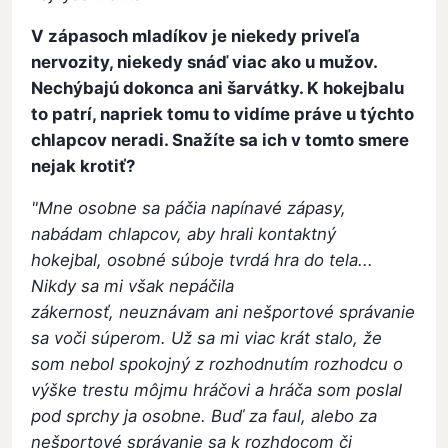
V zápasoch mladíkov je niekedy priveľa
nervozity, niekedy snáď viac ako u mužov.
Nechýbajú dokonca ani šarvátky. K hokejbalu
to patrí, napriek tomu to vidíme práve u týchto
chlapcov neradi. Snažíte sa ich v tomto smere
nejak krotiť?
"Mne osobne sa páčia napínavé zápasy,
nabádam chlapcov, aby hrali kontaktný
hokejbal, osobné súboje tvrdá hra do tela...
Nikdy sa mi však nepáčila
zákernosť, neuznávam ani nešportové správanie
sa voči súperom. Už sa mi viac krát stalo, že
som nebol spokojný z rozhodnutím rozhodcu o
výške trestu môjmu hráčovi a hráča som poslal
pod sprchy ja osobne. Buď za faul, alebo za
nešportové správanie sa k rozhdocom či