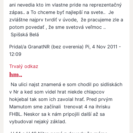
ani nevedia kto im vlastne pride na reprezentačný
zápas.. a To chceme byť najlepší na svete.. Je
zvláštne najprv tvrdiť v úvode, že pracujeme zle a
potom povedať , že sme svetová veľmoc ..
Spišská Belá
Pridal/a
GranatNR (bez overenia)
Pi, 4 Nov 2011 -
12:09
In reply to
Vidím to inak
by
Miroslav (bez overenia)
Trvalý odkaz
hm..
Na ulici najst znamená e som chodil po sidliskách
v Nr a ked som videl hrat niekde chlapcov
hokjebal tak som ich zavolal hrať. Pred prvým
Mamutom sme začínali trenovat 4 na ihrisku
FHBL. Neskor sa k nám pripojili další až sa
vybudoval nejaký základ.