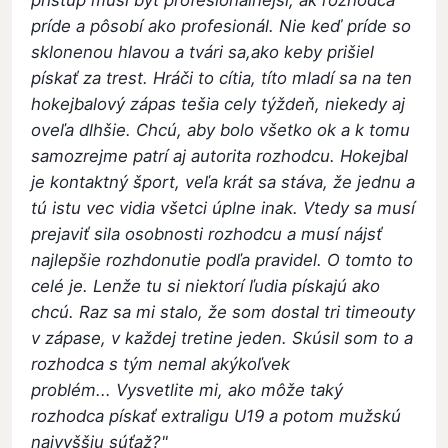
príde a pôsobí ako profesionál. Nie keď príde so
sklonenou hlavou a tvári sa,ako keby prišiel
pískať za trest. Hráči to cítia, títo mladí sa na ten
hokejbalový zápas tešia cely týždeň, niekedy aj
oveľa dlhšie. Chcú, aby bolo všetko ok a k tomu
samozrejme patrí aj autorita rozhodcu. Hokejbal
je kontaktný šport, veľa krát sa stáva, že jednu a
tú istu vec vidia všetci úplne inak. Vtedy sa musí
prejaviť sila osobnosti rozhodcu a musí nájsť
najlepšie rozhdonutie podľa pravidel. O tomto to
celé je. Lenže tu si niektorí ľudia pískajú ako
chcú. Raz sa mi stalo, že som dostal tri timeouty
v zápase, v každej tretine jeden. Skúsil som to a
rozhodca s tým nemal akýkoľvek
problém... Vysvetlite mi, ako môže taký
rozhodca pískať extraligu U19 a potom mužskú
najvyššiu súťaž?"