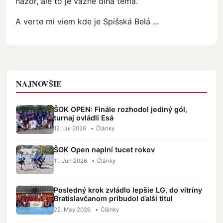
názor, ale to je vážne dlhá téma.
A verte mi viem kde je Spišská Belá ...
NAJNOVŠIE
ŠOK OPEN: Finále rozhodol jediný gól,
turnaj ovládli Esá
12. Jul 2026
•
Články
ŠOK Open naplní tucet rokov
11. Jun 2026
•
Články
Posledný krok zvládlo lepšie LG, do vitríny
Bratislavčanom pribudol ďalší titul
22. May 2026
•
Články