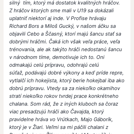
silný tím, ktorý má dostatok kvalitných hráčov.
Z hráčov ktorých sme mali v U19 sa dokázali
uplatniť niektorí aj inde. V Profise hrávaju
Richard Bors a Miloš Gucký, v našom áčku sa
objavili Cebo a Ščasný, ktorí majú šancu stať sa
dobrými hráčmi. Čaká ich však veľa práce, veľa
trénovania, ale ak takýto hráči nedostanú šancu
v národnom tíme, demotivuje ich to. Oni
odmakajú celú prípravu, odohrajú celú
súťaž, podávajú dobré výkony a keď príde repre,
vytlalčí ich hokejista, ktorý berie hokejbal iba ako
dobrú prípravu. Vtedy sa za niekoľko okamihov
stratí niekoľko rokov tvrdej prace konkrétneho
chalana. Som rád, že z iných kluboch sa čoraz
viac presadzujú hráči ako Čavajda, ktorý
pravidelne hráva vo Vrútkach, Majo Gáborík,
ktorý je v Žiari. Veľmi sa mi páčili chalani z