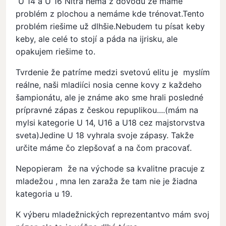
U 14 a U 16 Nitra nemá z dovodu že máme
problém z plochou a nemáme kde trénovat.Tento
problém riešime už dlhšie.Nebudem tu písat keby
keby, ale celé to stojí a páda na ijrisku, ale
opakujem riešime to.
Tvrdenie že patríme medzi svetovú elitu je myslím
reálne, naši mladiíci nosia cenne kovy z každeho
šampionátu, ale je známe ako sme hrali posledné
prípravné zápas z českou repuplikou....(mám na
mylsi kategorie U 14, U16 a U18 cez majstorvstva
sveta)Jedine U 18 vyhrala svoje zápasy. Takže
určite máme čo zlepšovať a na čom pracovať.
Nepopieram že na východe sa kvalitne pracuje z
mladežou , mna len zaraža že tam nie je žiadna
kategoria u 19.
K výberu mladežnických reprezentantvo mám svoj