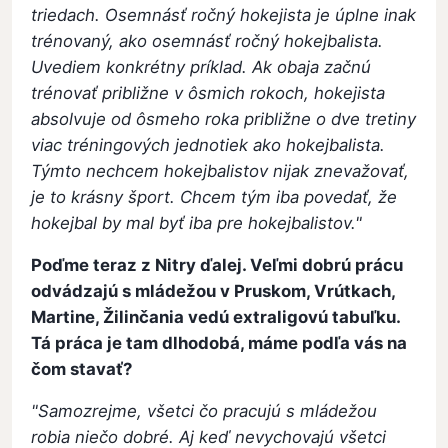
triedach. Osemnásť ročný hokejista je úplne inak
trénovaný, ako osemnásť ročný hokejbalista.
Uvediem konkrétny príklad. Ak obaja začnú
trénovať približne v ôsmich rokoch, hokejista
absolvuje od ôsmeho roka približne o dve tretiny
viac tréningových jednotiek ako hokejbalista.
Týmto nechcem hokejbalistov nijak znevažovať,
je to krásny šport. Chcem tým iba povedať, že
hokejbal by mal byť iba pre hokejbalistov."
Poďme teraz z Nitry ďalej. Veľmi dobrú prácu
odvádzajú s mládežou v Pruskom, Vrútkach,
Martine, Žilinčania vedú extraligovú tabuľku.
Tá práca je tam dlhodobá, máme podľa vás na
čom stavať?
"Samozrejme, všetci čo pracujú s mládežou
robia niečo dobré. Aj keď nevychovajú všetci