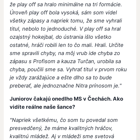
že play off sa hralo minimálne na tri formácie.
Úroveň play off bola vysoká, sám som videl
všetky zápasy a napriek tomu, že sme vyhrali
titul, nebolo to jednoduché. V play off sa hral
ozajstný hokejbal, do ústrania išlo všetko
ostatné, hráči robili len to čo mali. Hrali. Určite
sme spravili chyby, na môj vrub ide chyba zo
zápasu s Profisom a kauza Turčan, urobila sa
chyba, poučili sme sa. Vyhrať titul v prvom roku
je vždy zarážajúce a ešte dlho sa to bude
preberať, ale jednoznačne Nitra prínosom je."
Juniorov čakajú onedlho MS v Čechách. Ako
vidíte reálne naše šance?
"Napriek všetkému, čo som tu povedal som
presvedčený, že máme kvalitných hráčov,
kvalitnú mládež. Aj v mládeži sme svetová