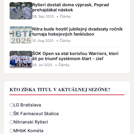
Rytieri dostali doma výprask, Poprad
prehajdákal náskok
28. Sep 2025
•
Články
Nitra bude hostiť jubilejný dvadsiaty ročník
turnaja hokejových fanklubov
10. Aug 2025
•
Články
ŠOK Open sa stal korisťou Warriors, ktorí
šli po triumf systémom štart - cieľ
26. Jul 2025
•
Články
KTO ZÍSKA TITUL V AKTUÁLNEJ SEZÓNE?
Odpovede
LG Bratislava
ŠK Farmaceut Skalica
Nitrianski Rytieri
MHbK Kométa