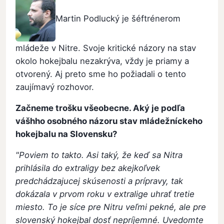
Martin Podlucký je šéftrénerom
mládeže v Nitre. Svoje kritické názory na stav
okolo hokejbalu nezakrýva, vždy je priamy a
otvorený. Aj preto sme ho požiadali o tento
zaujímavý rozhovor.
Začneme trošku všeobecne. Aký je podľa
vášhho osobného názoru stav mládežníckeho
hokejbalu na Slovensku?
"Poviem to takto. Asi taký, že keď sa Nitra
prihlásila do extraligy bez akejkoľvek
predchádzajucej skúsenosti a prípravy, tak
dokázala v prvom roku v extralige uhrať tretie
miesto. To je síce pre Nitru veľmi pekné, ale pre
slovenský hokejbal dosť nepríjemné. Uvedomte