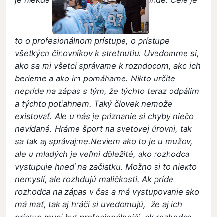
to o profesionálnom prístupe, o prístupe
všetkých činovníkov k stretnutiu. Uvedomme si,
ako sa mi všetci správame k rozhdocom, ako ich
berieme a ako im pomáhame. Nikto určite
nepríde na zápas s tým, že týchto teraz odpálim
a týchto potiahnem. Taký človek nemože
existovať. Ale u nás je priznanie si chyby niečo
nevídané. Hráme šport na svetovej úrovni, tak
sa tak aj správajme.Neviem ako to je u mužov,
ale u mladých je veľmi dôležité, ako rozhodca
vystupuje hneď na začiatku. Možno si to niekto
nemyslí, ale rozhdujú maličkosti. Ak príde
rozhodca na zápas v čas a má vystupovanie ako
má mať, tak aj hráči si uvedomujú, že aj ich
prístup musí byť profesionálnejší, ak rozhodca