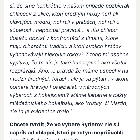
si, že sme konkrétne v našom prípade pozbierali
chlapcov z ulice, ktorí predtým nikdy nerhali
plávajúcu modrú, nehrali v prilbách, nehrali u
súperoch, nepoznali pravidlá... a títo chlapci
dokážu obstáť v konfrontácii s tímami, ktoré
maju dlhoročnú tradíciu a ktorí svojich hráčov
vyhchovávajú niekoľko rokov? Z toho mi osobne
vyplýva, že to nie je také koncepčné ako všetci
rozprávajú. Áno, je pravda že máme úspechy na
medzinárodných fórach, ale ja sa pýtam, v akom
pomere hrávajú hokejbalisti v národných
výberoch z hokejistami? Máme liaharne a bašty
mládežníckeho hokejbalu, ako Vrútky či Martin,
ale to je evidentne málo."
Chcete tvrdiť, že vo výbere Rytierov nie sú
napríklad chlapci, ktorí predtým nepričuchli