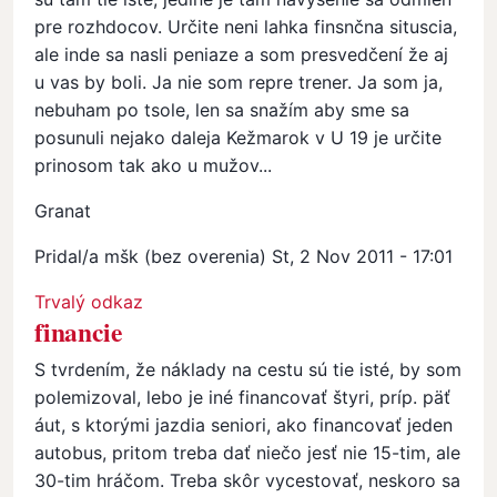
pre rozhdocov. Určite neni lahka finsnčna situscia,
ale inde sa nasli peniaze a som presvedčení že aj
u vas by boli. Ja nie som repre trener. Ja som ja,
nebuham po tsole, len sa snažím aby sme sa
posunuli nejako daleja Kežmarok v U 19 je určite
prinosom tak ako u mužov...
Granat
Pridal/a
mšk (bez overenia)
St, 2 Nov 2011 - 17:01
In reply to
Hm...
by
GranatNR (bez overenia)
Trvalý odkaz
financie
S tvrdením, že náklady na cestu sú tie isté, by som
polemizoval, lebo je iné financovať štyri, príp. päť
áut, s ktorými jazdia seniori, ako financovať jeden
autobus, pritom treba dať niečo jesť nie 15-tim, ale
30-tim hráčom. Treba skôr vycestovať, neskoro sa