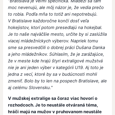
"Bratislava je veľmi špecifická. Mládeži sa tam
moc nevenujú, ale môj názor je, že vedia prečo
to robia. Podľa mňa to totiž ani nepotrebujú.
V Bratislave každoročne končí dosť veľa
hokejistov, ktorí potom presedlajú na hokejbal.
Je to naše najväčšie mesto, určite by si zaslúžila
viacej mládežníckych výberov. Napriek tomu
sme sa presvedčili o dobrej práci Dušana Danka
a jeho mládežníkov. Súhlasím, že je zarážajúce,
že v meste kde hrajú štyri extraligové mužstvá
nie je ani jeden výber v kategórii U19. Aj toto je
jedna z vecí, ktoré by sa v budúcnosti mohli
zmeniť. Bolo by to len na pospech Bratislave, ale
aj celému Slovensku."
V mužskej extralige sa čoraz viac hovorí o
rozhodcoch. Je to neustále otváraná téma,
hráči majú na mužov v pruhovanom neustále