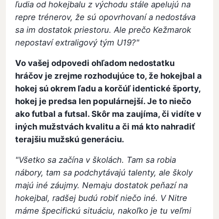
ľudia od hokejbalu z východu stále apelujú na
repre trénerov, že sú opovrhovaní a nedostáva
sa im dostatok priestoru. Ale prečo Kežmarok
nepostaví extraligový tým U19?"
Vo vašej odpovedi ohľadom nedostatku
hráčov je zrejme rozhodujúce to, že hokejbal a
hokej sú okrem ľadu a korčúľ identické športy,
hokej je predsa len populárnejší. Je to niečo
ako futbal a futsal. Skôr ma zaujíma, či vidíte v
iných mužstvách kvalitu a či má kto nahradiť
terajšiu mužskú generáciu.
"Všetko sa začína v školách. Tam sa robia
nábory, tam sa podchytávajú talenty, ale školy
majú iné záujmy. Nemaju dostatok peňazí na
hokejbal, radšej budú robiť niečo iné. V Nitre
máme špecifickú situáciu, nakoľko je tu veľmi