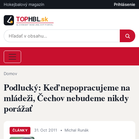
Skočiť na hlavný obsah
Hokejbalový magazín
Prihlásenie
Účet
Omrvinka
Domov
Podlucký: Keď nepopracujeme na
mládeži, Čechov nebudeme nikdy
porážať
31. Oct 2011
•
Michal Runák
ČLÁNKY