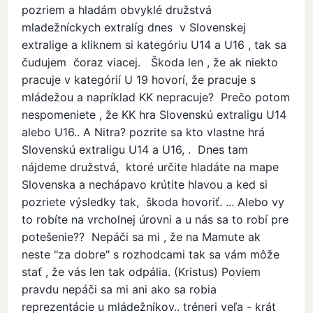
pozriem a hladám obvyklé družstvá
mladežníckych extralíg dnes v Slovenskej
extralige a kliknem si kategóriu U14 a U16 , tak sa
čudujem čoraz viacej. Škoda len , že ak niekto
pracuje v kategórií U 19 hovorí, že pracuje s
mládežou a napríklad KK nepracuje? Prečo potom
nespomeniete , že KK hra Slovenskú extraligu U14
alebo U16.. A Nitra? pozrite sa kto vlastne hrá
Slovenskú extraligu U14 a U16, . Dnes tam
nájdeme družstvá, ktoré určite hladáte na mape
Slovenska a nechápavo krútite hlavou a ked si
pozriete výsledky tak, škoda hovoriť. ... Alebo vy
to robíte na vrcholnej úrovni a u nás sa to robí pre
potešenie?? Nepáči sa mi , že na Mamute ak
neste "za dobre" s rozhodcami tak sa vám môže
stať , že vás len tak odpália. (Kristus) Poviem
pravdu nepáči sa mi ani ako sa robia
reprezentácie u mládežníkov.. tréneri veľa - krát