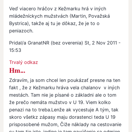
Veď viacero hráčov z Kežmarku hrá v iných
mládežníckych mužstvách (Martin, Považská
Bystrica), takže aj tu je dôkaz, že je to o
peniazoch.
Pridal/a
GranatNR (bez overenia)
St, 2 Nov 2011 -
15:53
In reply to
Ex U19
by
mšk (bez overenia)
Trvalý odkaz
Hm...
Zdravím, ja som chcel len poukázať presne na ten
fakt , že z Kežmarku hráva vela chalanov v iných
mestách. Tam nie je písané o základni ale o tom
že prečo nemáta mužstvo v U 19. Viem kolko
penazi na to treba.Lenže ak vycestuje A tým, tak
skoro všetkz zápasy maju dorastenci teda U 19
prisposobené mužom, Čiže náklady na cestovanie
su tam tie iste, jedine je tam navýšenie sa odmien