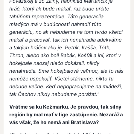
Považskej a zo Žiliny, napríklad Martančík je
hráč, ktorý ak bude makať, raz bude určite
tahúňom reprezentácie. Táto generaciia
mladých má v budúcnosti nahradiť túto
generáciu, no ak nebudeme na tom tvrdo všetci
makať a pracovať, tak ich nenahradia adekvátne
a takých hráčov ako je Petrík, Kašša, Tóth,
Thron, alebo ako boli Babák, Košťál a iní, ktorí v
hokejbale naozaj niečo dokázali, nikdy
nenahradia. Sme hokejbalová veľmoc, ale to nás
nemôže uspokojiť. Všetci stárneme, nikto tu
nebude večne. Keď nepopracujeme na mládeži,
tak Čechov nikdy nebudeme porážať."
Vráťme sa ku Kežmarku. Je pravdou, tak silný
región by mal mať v lige zastúpenie. Nezaráža
vás však, že ho nemá ani Bratislava?