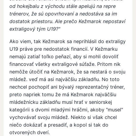
od hokejbalu z východu stále apelujú na repre
trénerov, že sú opovrhovaní a nedostáva sa im
dostatok priestoru. Ale prečo Kežmarok nepostaví
extraligový tým U19?"
Ako viem, tak Kežmarok sa neprihlásil do extraligy
U19 práve pre nedostatok financií. V Kežmarku
nemajú zatiaľ toľko peňazí, aby si mohli dovoliť
financovať všetky extraligové súťaže. Pritom nik
nemôže útočiť na Kežmarok, že sa nestará o svoju
mládež. veď má asi najväčšiu základňu. No toto
nechcel pochopiť ani bývalý reprezentačný tréner,
preto napriek tomu že má Kežmarok najväčšiu
mládežnícku základňu musí hrať v seniorskej
kategórii s dvomi mladými hráčmi, akoby "musel"
vychovávať svoju mládež. Niekto si však chcel
niečo dokázať a presadiť, a kopol si tak do
otvorených dverí.