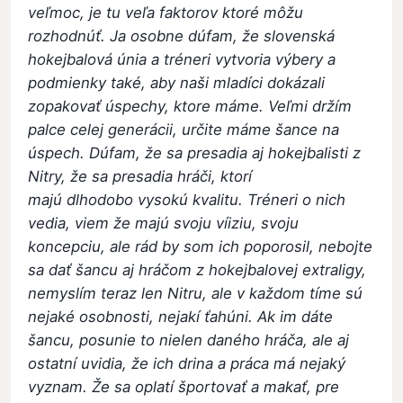
veľmoc, je tu veľa faktorov ktoré môžu
rozhodnúť. Ja osobne dúfam, že slovenská
hokejbalová únia a tréneri vytvoria výbery a
podmienky také, aby naši mladíci dokázali
zopakovať úspechy, ktore máme. Veľmi držím
palce celej generácii, určite máme šance na
úspech. Dúfam, že sa presadia aj hokejbalisti z
Nitry, že sa presadia hráči, ktorí
majú dlhodobo vysokú kvalitu. Tréneri o nich
vedia, viem že majú svoju víiziu, svoju
koncepciu, ale rád by som ich poporosil, nebojte
sa dať šancu aj hráčom z hokejbalovej extraligy,
nemyslím teraz len Nitru, ale v každom tíme sú
nejaké osobnosti, nejakí ťahúni. Ak im dáte
šancu, posunie to nielen daného hráča, ale aj
ostatní uvidia, že ich drina a práca má nejaký
vyznam. Že sa oplatí športovať a makať, pre