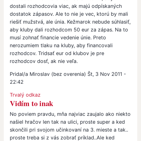
dostali rozhodcovia viac, ak majú odpískaných
dostatok zápasov. Ale to nie je vec, ktorú by mali
riešiť mužstvá, ale únia. Kežmarok nebude súhlasiť,
aby kluby dali rozhodcom 50 eur za zápas. Na to
musí zohnať financie vedenie únie. Preto
nerozumiem tlaku na kluby, aby financovali
rozhodcov. Tridsať eur od klubov je pre
rozhodcov dosť, ak nie veľa.
Pridal/a
Miroslav (bez overenia)
Št, 3 Nov 2011 -
22:42
Trvalý odkaz
Vidím to inak
No poviem pravdu, mňa najviac zaujalo ako niekto
našiel hračov len tak na ulici, proste super a ked
skončili pri svojom učinkovaní na 3. mieste a tak..
proste treba si z vás zobrať príklad..Ale ked