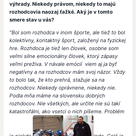
výhrady. Niekedy právom, niekedy to majú
rozhodcovia naozaj ťažké. Aký je v tomto
smere stav u vás?
"Bol som rozhodca v inom športe, ale tiež to bol
kolektívny, kontaktný šport, založený na fyzickej
hre. Rozhdoca je tiež len človek, osobne som
veľmi silne emocionálny človek, ktorý zápasy
veľmi prežíva. V návale emócií viem aj ja byť
negatívny a na rozhodcov mám svoj názor. Vždy
to bolo tak, že kto prehrá, stažuje sa na
rozhodcov. Niekedy oprávnene, niekedy nie.
Podla mňa máme na slovensku dobrých
rozhdocov. Nie všetkých, ale určite nie sú takí
katastrofálni, ako vsetci o nich píšeme. Problém
je niekde
inde. Celé je