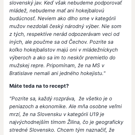
slovenský jav. Keď však nebudeme podporovať
mládež, nebudeme mať ani hokejbalovú
budúcnosť. Neviem ako dlho sme v kategórii
mužov nezdolali český národný výber. Nie som
z tých, respektíve nerád odpozerávam veci od
iných, ale poučme sa od Čechov. Pozrite sa
koľko hokejbalistov majú oni v mládežníckych
výberoch a ako sa im to neskôr premietlo do
mužskej repre. Pripomínam, že na MS v
Bratislave nemali ani jedného hokejistu."
Máte teda na to recept?
"Pozrite sa, každý rozpráva, že všetko je o
peniazoch a ekonomike. Ale mňa osobne veľmi
mrzí, že na Slovensku v kategórii U19 je
najvýchodnejším tímom Žilina, čo je geograficky
stredné Slovensko. Chcem tým naznačiť, že