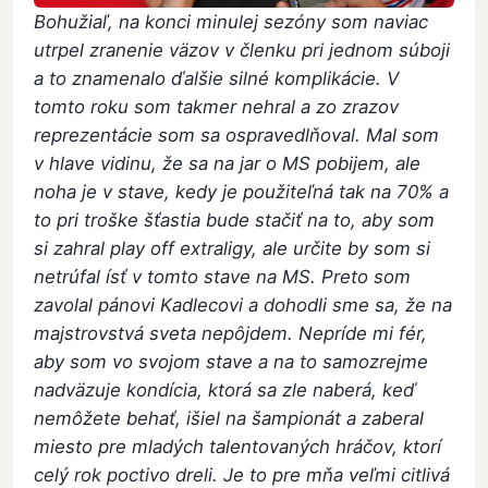
Bohužiaľ, na konci minulej sezóny som naviac
utrpel zranenie väzov v členku pri jednom súboji
a to znamenalo ďalšie silné komplikácie. V
tomto roku som takmer nehral a zo zrazov
reprezentácie som sa ospravedlňoval. Mal som
v hlave vidinu, že sa na jar o MS pobijem, ale
noha je v stave, kedy je použiteľná tak na 70% a
to pri troške šťastia bude stačiť na to, aby som
si zahral play off extraligy, ale určite by som si
netrúfal ísť v tomto stave na MS. Preto som
zavolal pánovi Kadlecovi a dohodli sme sa, že na
majstrovstvá sveta nepôjdem. Nepríde mi fér,
aby som vo svojom stave a na to samozrejme
nadväzuje kondícia, ktorá sa zle naberá, keď
nemôžete behať, išiel na šampionát a zaberal
miesto pre mladých talentovaných hráčov, ktorí
celý rok poctivo dreli. Je to pre mňa veľmi citlivá