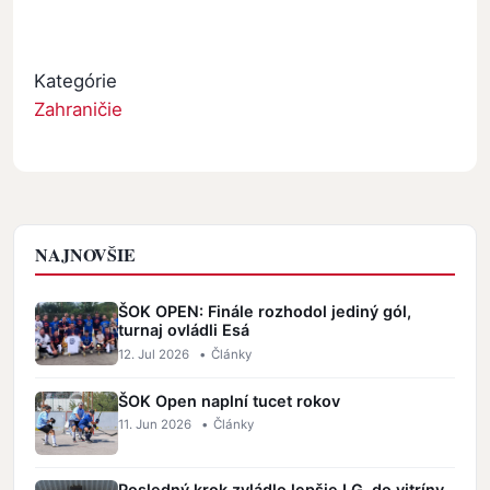
Kategórie
Zahraničie
NAJNOVŠIE
ŠOK OPEN: Finále rozhodol jediný gól,
turnaj ovládli Esá
12. Jul 2026
•
Články
ŠOK Open naplní tucet rokov
11. Jun 2026
•
Články
Posledný krok zvládlo lepšie LG, do vitríny