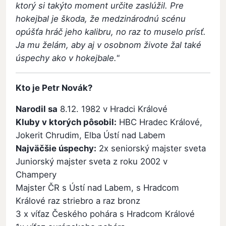
ktorý si takýto moment určite zaslúžil. Pre
hokejbal je škoda, že medzinárodnú scénu
opúšťa hráč jeho kalibru, no raz to muselo prísť.
Ja mu želám, aby aj v osobnom živote žal také
úspechy ako v hokejbale."
Kto je Petr Novák?
Narodil sa
8.12. 1982 v Hradci Králové
Kluby v ktorých pôsobil:
HBC Hradec Králové,
Jokerit Chrudim, Elba Ústí nad Labem
Najväčšie úspechy:
2x seniorský majster sveta
Juniorský majster sveta z roku 2002 v
Champery
Majster ČR s Ústí nad Labem, s Hradcom
Králové raz striebro a raz bronz
3 x víťaz Českého pohára s Hradcom Králové