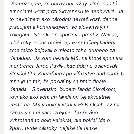
"Samozrejme, že derby boli vždy silné, nabité
emóciami. Hrať proti Slovensku je neobvyklé. Ja
to nevnímam ako národnú nevraživosť, denne
pracujem a komunikujem so slovenskými
kolegami. Išlo skôr o športovú prestíž. Naviac,
dlhé roky počas mojej reprezentačnej kariéry
sme takto bojovali o miesto toho druhého za
Kanadou. Ja som nezažil MS, na ktoré spomína
môj tréner Jardo Pavlík, kde údajne oslavovali
Slováci titul Kanaďanov po víťazstve nad nami. U
mňa je to tak, že pokiaľ by sa hralo finále
Kanada - Slovensko, budem fandiť Slovákom,
rovnako ako som im fandil pri tej skvostnej
ceste na MS v hokeji vlani v Helsinkách, až na
zápas s nami samozrejme. Takže áno,
vyhrotené to bolo veľakrát, ale pokiaľ ide o
šport, tvrdé zákroky, nejaké tie ľahké