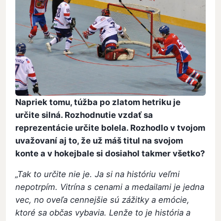
Napriek tomu, túžba po zlatom hetriku je
určite silná. Rozhodnutie vzdať sa
reprezentácie určite bolela. Rozhodlo v tvojom
uvažovaní aj to, že už máš titul na svojom
konte a v hokejbale si dosiahol takmer všetko?
„Tak to určite nie je. Ja si na históriu veľmi
nepotrpím. Vitrína s cenami a medailami je jedna
vec, no oveľa cennejšie sú zážitky a emócie,
ktoré sa občas vybavia. Lenže to je história a