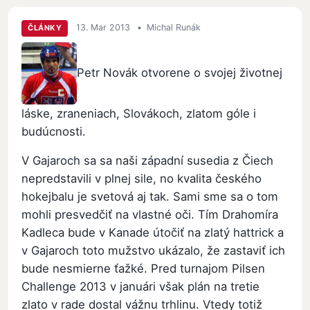
13. Mar 2013
•
Michal Runák
ČLÁNKY
Petr Novák otvorene o svojej životnej
láske, zraneniach, Slovákoch, zlatom góle i
budúcnosti.
V Gajaroch sa sa naši západní susedia z Čiech
nepredstavili v plnej sile, no kvalita českého
hokejbalu je svetová aj tak. Sami sme sa o tom
mohli presvedčiť na vlastné oči. Tím Drahomíra
Kadleca bude v Kanade útočiť na zlatý hattrick a
v Gajaroch toto mužstvo ukázalo, že zastaviť ich
bude nesmierne ťažké. Pred turnajom Pilsen
Challenge 2013 v januári však plán na tretie
zlato v rade dostal vážnu trhlinu. Vtedy totiž