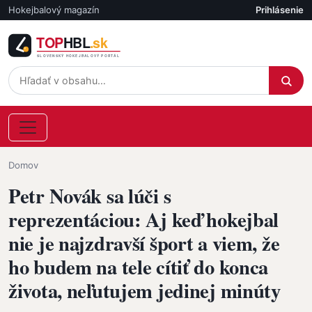
Skočiť na hlavný obsah
Hokejbalový magazín
Prihlásenie
Účet
Omrvinka
Domov
Petr Novák sa lúči s
reprezentáciou: Aj keď hokejbal
nie je najzdravší šport a viem, že
ho budem na tele cítiť do konca
života, neľutujem jedinej minúty