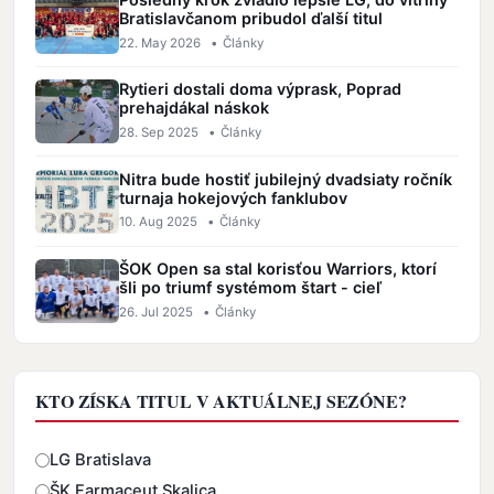
Bratislavčanom pribudol ďalší titul
22. May 2026
•
Články
Rytieri dostali doma výprask, Poprad
prehajdákal náskok
28. Sep 2025
•
Články
Nitra bude hostiť jubilejný dvadsiaty ročník
turnaja hokejových fanklubov
10. Aug 2025
•
Články
ŠOK Open sa stal korisťou Warriors, ktorí
šli po triumf systémom štart - cieľ
26. Jul 2025
•
Články
KTO ZÍSKA TITUL V AKTUÁLNEJ SEZÓNE?
Odpovede
LG Bratislava
ŠK Farmaceut Skalica