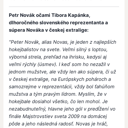
Petr Novák očami Tibora Kapánka,
dlhoročného slovenského reprezentanta a
súpera Nováka v českej extralige:
"Peter Novák, alias Novas, je jeden z najlepších
hokejbalistov na svete. Veľmi silný s loptou,
výborná strela, prehľad na ihrisku, kedysi aj
veľmi rýchly (úsmev). I keď som ho nezažil v
jednom mužstve, ale vždy len ako súpera, či už
v českej extralige, na Európskych pohároch a
samozrejme v reprezentácii, vždy bol ťahúňom
mužstva a tým pravým lídrom. Myslím, že v
hokejbale dosiahol všetko, čo len mohol. Je
nezabudnuteľný, hlavne jeho gól v predĺžení vo
finále Majstrovstiev sveta 2009 na domácej
pôde a jeho následná radosť. Novas je hráč,