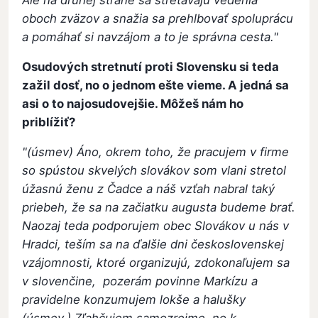
oboch zväzov a snažia sa prehlbovať spoluprácu
a pomáhať si navzájom a to je správna cesta."
Osudových stretnutí proti Slovensku si teda
zažil dosť, no o jednom ešte vieme. A jedná sa
asi o to najosudovejšie. Môžeš nám ho
priblížiť?
"(úsmev) Áno, okrem toho, že pracujem v firme
so spústou skvelých slovákov som vlani stretol
úžasnú ženu z Čadce a náš vzťah nabral taký
priebeh, že sa na začiatku augusta budeme brať.
Naozaj teda podporujem obec Slovákov u nás v
Hradci, teším sa na ďalšie dni československej
vzájomnosti, ktoré organizujú, zdokonaľujem sa
v slovenčine, pozerám povinne Markízu a
pravidelne konzumujem lokše a halušky
(úsmev.) Zľahčujem samozrejme, no k