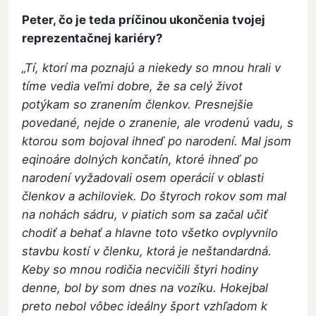
Peter, čo je teda príčinou ukončenia tvojej
reprezentačnej kariéry?
„Tí, ktorí ma poznajú a niekedy so mnou hrali v
tíme vedia veľmi dobre, že sa celý život
potýkam so zranením členkov. Presnejšie
povedané, nejde o zranenie, ale vrodenú vadu, s
ktorou som bojoval ihneď po narodení. Mal jsom
eqinoáre dolných končatín, ktoré ihneď po
narodení vyžadovali osem operácií v oblasti
členkov a achiloviek. Do štyroch rokov som mal
na nohách sádru, v piatich som sa začal učiť
chodiť a behať a hlavne toto všetko ovplyvnilo
stavbu kostí v členku, ktorá je neštandardná.
Keby so mnou rodičia necvičili štyri hodiny
denne, bol by som dnes na vozíku. Hokejbal
preto nebol vôbec ideálny šport vzhľadom k