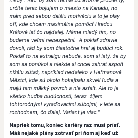
nikdy". Keď by som nemal zdravotné problémy,
určite teraz bojujem o miesto na Kanadu, no
mám pred sebou dalšiu motiváciu a to je play
off, kde chcem maximálne pomôcť Hradcu
Králové ísť čo najďalej. Máme mladý tím, no
budeme veľmi nebezpeční. A pokiaľ zdravie
dovolí, rád by som čiastočne hral aj budúci rok.
Pokiaľ to na extraligu nebude, som si istý, že by
som sa ponúkol a niekde si chcel zahrať aspoň
nižšiu sútaž, napríklad neďaleko v Heřmanově
Městci, kde sú okolo hokejbalu skvelí ľudia a
majú tam mäkký povrch a nie asfalt. Ale to je
všetko hudba budúcnosti, teraz žijem
tohtoročnými vyraďovacími súbojmi, v lete sa
rozhodnem, čo ďalej. Variant je viac."
Napriek tomu, koniec kariéry raz musí prísť.
Máš nejaké plány zotrvať pri ňom aj keď už