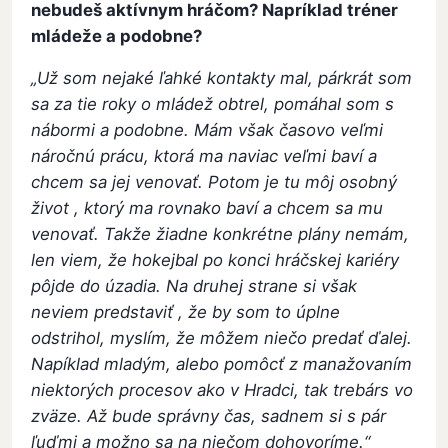
nebudeš aktívnym hráčom? Napríklad tréner
mládeže a podobne?
„Už som nejaké ľahké kontakty mal, párkrát som
sa za tie roky o mládež obtrel, pomáhal som s
nábormi a podobne. Mám však časovo veľmi
náročnú prácu, ktorá ma naviac veľmi baví a
chcem sa jej venovať. Potom je tu môj osobný
život , ktorý ma rovnako baví a chcem sa mu
venovať. Takže žiadne konkrétne plány nemám,
len viem, že hokejbal po konci hráčskej kariéry
pôjde do úzadia. Na druhej strane si však
neviem predstaviť , že by som to úplne
odstrihol, myslím, že môžem niečo predať ďalej.
Napíklad mladým, alebo pomôcť z manažovaním
niektorých procesov ako v Hradci, tak trebárs vo
zväze. Až bude správny čas, sadnem si s pár
ľuďmi a možno sa na niečom dohovoríme.“