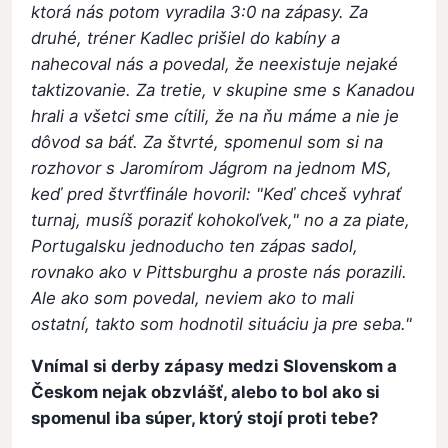
ktorá nás potom vyradila 3:0 na zápasy. Za
druhé, tréner Kadlec prišiel do kabíny a
nahecoval nás a povedal, že neexistuje nejaké
taktizovanie. Za tretie, v skupine sme s Kanadou
hrali a všetci sme cítili, že na ňu máme a nie je
dôvod sa báť. Za štvrté, spomenul som si na
rozhovor s Jaromírom Jágrom na jednom MS,
keď pred štvrťfinále hovoril: "Keď chceš vyhrať
turnaj, musíš poraziť kohokoľvek," no a za piate,
Portugalsku jednoducho ten zápas sadol,
rovnako ako v Pittsburghu a proste nás porazili.
Ale ako som povedal, neviem ako to mali
ostatní, takto som hodnotil situáciu ja pre seba."
Vnímal si derby zápasy medzi Slovenskom a
Českom nejak obzvlášť, alebo to bol ako si
spomenul iba súper, ktorý stojí proti tebe?