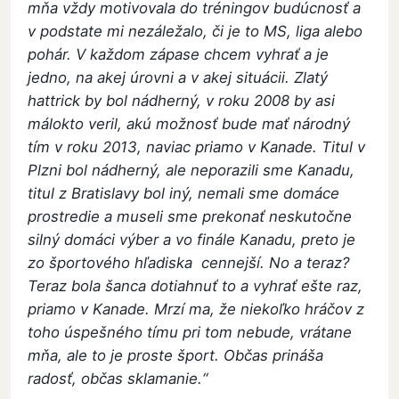
mňa vždy motivovala do tréningov budúcnosť a
v podstate mi nezáležalo, či je to MS, liga alebo
pohár. V každom zápase chcem vyhrať a je
jedno, na akej úrovni a v akej situácii. Zlatý
hattrick by bol nádherný, v roku 2008 by asi
málokto veril, akú možnosť bude mať národný
tím v roku 2013, naviac priamo v Kanade. Titul v
Plzni bol nádherný, ale neporazili sme Kanadu,
titul z Bratislavy bol iný, nemali sme domáce
prostredie a museli sme prekonať neskutočne
silný domáci výber a vo finále Kanadu, preto je
zo športového hľadiska cennejší. No a teraz?
Teraz bola šanca dotiahnuť to a vyhrať ešte raz,
priamo v Kanade. Mrzí ma, že niekoľko hráčov z
toho úspešného tímu pri tom nebude, vrátane
mňa, ale to je proste šport. Občas prináša
radosť, občas sklamanie.“