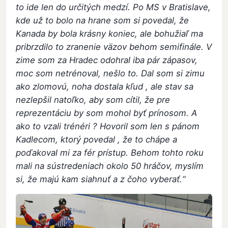
to ide len do určitých medzí. Po MS v Bratislave,
kde už to bolo na hrane som si povedal, že
Kanada by bola krásny koniec, ale bohužiaľ ma
pribrzdilo to zranenie väzov behom semifinále. V
zime som za Hradec odohral iba pár zápasov,
moc som netrénoval, nešlo to. Dal som si zimu
ako zlomovú, noha dostala kľud , ale stav sa
nezlepšil natoľko, aby som cítil, že pre
reprezentáciu by som mohol byť prínosom. A
ako to vzali trénéri ? Hovoril som len s pánom
Kadlecom, ktorý povedal , že to chápe a
poďakoval mi za fér prístup. Behom tohto roku
mali na sústredeniach okolo 50 hráčov, myslím
si, že majú kam siahnuť a z čoho vyberať.“