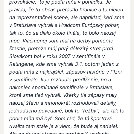
provokácie, to je podľa mňa v poriadku. Je
pravda, že to občas prerástlo hranice a to nielen
na reprezentačnej scéne, ale napríklad, keď sme
v Bratislave vyhrali s Hradcom Európsky pohár,
tak to, čo sa dialo okolo finále, to bolo naozaj
moc. Viacmenej som mal na derby pomerne
štastie, pretože môj prvý dôležitý stret proti
Slovákom bol v roku 2007 v semifinále v
Ratingene, kde sme vyhrali 3:1, potom jeden z
podľa mňa z najkrajších zápasov histórie v Plzni
v semifinále, kde rozhodlo predĺženie, no a
nakoniec spomínané semifinále v Bratislave,
ktoré sme tiež vyhrali. Všetky tie zápasy maly
naozaj šťavu a mnohokrát rozhodovali detaily,
jednoducho povedané, boli to "řežby", ale tak to
podľa mňa má byť. Som rád, že tá športová
rivalita tam stále je a viem, že bude aj naďalej.
Ale na druhej strane sa stretávajú vedenia