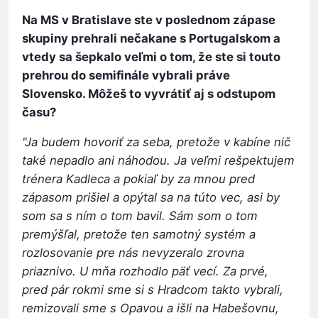
Na MS v Bratislave ste v poslednom zápase
skupiny prehrali nečakane s Portugalskom a
vtedy sa šepkalo veľmi o tom, že ste si touto
prehrou do semifinále vybrali práve
Slovensko. Môžeš to vyvrátiť aj s odstupom
času?
"Ja budem hovoriť za seba, pretože v kabíne nič
také nepadlo ani náhodou. Ja veľmi rešpektujem
trénera Kadleca a pokiaľ by za mnou pred
zápasom prišiel a opýtal sa na túto vec, asi by
som sa s ním o tom bavil. Sám som o tom
premýšľal, pretože ten samotný systém a
rozlosovanie pre nás nevyzeralo zrovna
priaznivo. U mňa rozhodlo päť vecí. Za prvé,
pred pár rokmi sme si s Hradcom takto vybrali,
remizovali sme s Opavou a išli na Habešovnu,