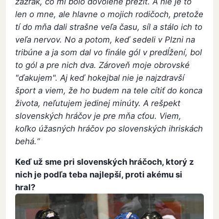
zázrak, čo mi bolo dovolené prežiť. A nie je to
len o mne, ale hlavne o mojich rodičoch, pretože
tí do mňa dali strašne veľa času, síl a stálo ich to
veľa nervov. No a potom, keď sedeli v Plzni na
tribúne a ja som dal vo finále gól v predĺžení, bol
to gól a pre nich dva. Zároveň moje obrovské
"ďakujem". Aj keď hokejbal nie je najzdravší
šport a viem, že ho budem na tele cítiť do konca
života, neľutujem jedinej minúty. A rešpekt
slovenských hráčov je pre mňa cťou. Viem,
koľko úžasných hráčov po slovenských ihriskách
behá.“
Keď už sme pri slovenských hráčoch, ktorý z
nich je podľa teba najlepší, proti akému si
hral?