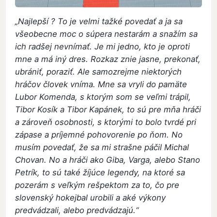
„Najlepší ? To je velmi tažké povedať a ja sa
všeobecne moc o súpera nestarám a snažím sa
ich radšej nevnímať. Je mi jedno, kto je oproti
mne a má iný dres. Rozkaz znie jasne, prekonať,
ubrániť, poraziť. Ale samozrejme niektorých
hráčov človek vníma. Mne sa vryli do pamäte
Lubor Komenda, s ktorým som se veľmi trápil,
Tibor Kosík a Tibor Kapánek, to sú pre mňa hráči
a zároveň osobnosti, s ktorými to bolo tvrdé pri
zápase a príjemné pohovorenie po ňom. No
musím povedať, že sa mi strašne páčil Michal
Chovan. No a hráči ako Giba, Varga, alebo Stano
Petrík, to sú také žíjúce legendy, na ktoré sa
pozerám s veľkým rešpektom za to, čo pre
slovenský hokejbal urobili a aké výkony
predvádzali, alebo predvádzajú.“