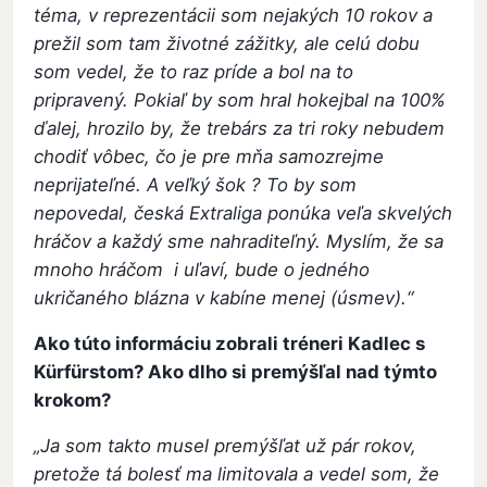
téma, v reprezentácii som nejakých 10 rokov a
prežil som tam životné zážitky, ale celú dobu
som vedel, že to raz príde a bol na to
pripravený. Pokiaľ by som hral hokejbal na 100%
ďalej, hrozilo by, že trebárs za tri roky nebudem
chodiť vôbec, čo je pre mňa samozrejme
neprijateľné. A veľký šok ? To by som
nepovedal, česká Extraliga ponúka veľa skvelých
hráčov a každý sme nahraditeľný. Myslím, že sa
mnoho hráčom i uľaví, bude o jedného
ukričaného blázna v kabíne menej (úsmev).“
Ako túto informáciu zobrali tréneri Kadlec s
Kürfürstom? Ako dlho si premýšľal nad týmto
krokom?
„Ja som takto musel premýšľat už pár rokov,
pretože tá bolesť ma limitovala a vedel som, že