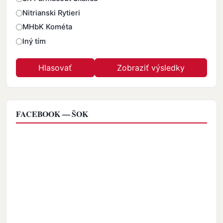
Nitrianski Rytieri
MHbK Kométa
Iný tím
FACEBOOK — ŠOK