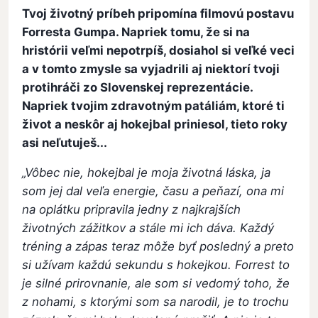
Tvoj životný príbeh pripomína filmovú postavu
Forresta Gumpa. Napriek tomu, že si na
hristórii veľmi nepotrpíš, dosiahol si veľké veci
a v tomto zmysle sa vyjadrili aj niektorí tvoji
protihráči zo Slovenskej reprezentácie.
Napriek tvojim zdravotným patáliám, ktoré ti
život a neskôr aj hokejbal priniesol, tieto roky
asi neľutuješ...
„Vôbec nie, hokejbal je moja životná láska, ja
som jej dal veľa energie, času a peňazí, ona mi
na oplátku pripravila jedny z najkrajších
životných zážitkov a stále mi ich dáva. Každý
tréning a zápas teraz môže byť posledný a preto
si užívam každú sekundu s hokejkou. Forrest to
je silné prirovnanie, ale som si vedomý toho, že
z nohami, s ktorými som sa narodil, je to trochu