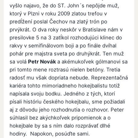
vyšlo najavo, že do ST. John´s nepôjde muž,
ktorý v Plzni v roku 2009 zlatou trefou v
predĺžení poslal Čechov na zlatý trón po
prvýkrát. O dva roky neskôr v Bratislave nám v
presilovke 5 na 3 zatĺkol rozhodujúci klinec do
rakvy v semifinálovom boji a po finále dvíhal
pohár pre majstra sveta po druhýkrát. Ten muž
sa volá
Petr Novák
a akémukoľvek gólmanovi sa
pri tomto mene roztrasú nielen betóny. Tretia
radosť mu však dopriata nebude. Reprezentačná
kariéra tohto mimoriadneho hokejbalistu totiž
napísala svoju bodku. Jedného z tých, ktorí
písali históriu českého hokejbalu, sme požiadali
aj z dôvodu jeho rozhodnutia o rozhovor. Peter
súhlasil bez akýchkoľvek pripomienok a o
hokejbale by sa s ním dalo rozprávať dlhé
hodiny. Napokon, posúďte sami.