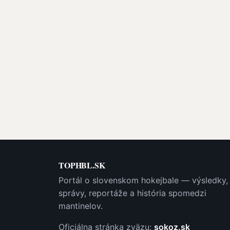
TOPHBL.SK
Portál o slovenskom hokejbale — výsledky,
správy, reportáže a história spomedzi
mantinelov.
Oficiálna stránka zväzu:
sokoz.sk