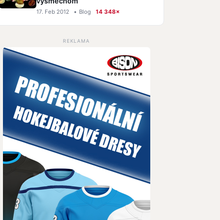
výsmechom
17. Feb 2012
•
Blog
14 348×
REKLAMA