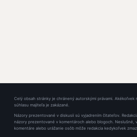
Celý obsah stránky je chránený autorskými právami. Akékoľvek 
súhlasu majiteľa je zakázané.
Názory prezentované v diskusii sú vyjadrením čitateľov. Redakc
názory prezentované v komentároch alebo blogoch. Neslušné, vul
komentáre alebo urážanie osôb môže redakcia kedykoľvek zmaz