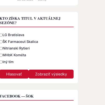
KTO ZÍSKA TITUL V AKTUÁLNEJ
SEZÓNE?
Odpovede
LG Bratislava
ŠK Farmaceut Skalica
Nitrianski Rytieri
MHbK Kométa
Iný tím
FACEBOOK — ŠOK