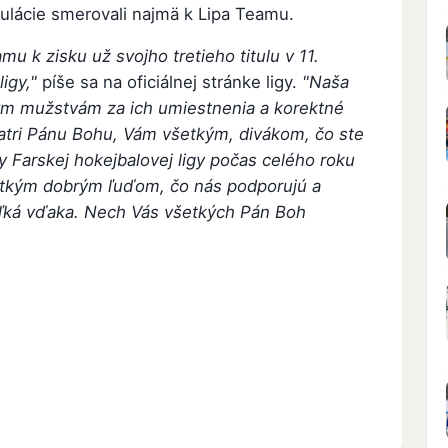
tulácie smerovali najmä k Lipa Teamu.
amu k zisku už svojho tretieho titulu v 11.
ligy,"
píše sa na oficiálnej stránke ligy.
"Naša
ným mužstvám za ich umiestnenia a korektné
atri Pánu Bohu, Vám všetkým, divákom, čo ste
sy Farskej hokejbalovej ligy počas celého roku
šetkým dobrým ľuďom, čo nás podporujú a
ľká vďaka. Nech Vás všetkých Pán Boh