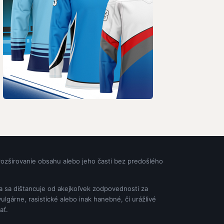
rozširovanie obsahu alebo jeho časti bez predošlého
ia sa dištancuje od akejkoľvek zodpovednosti za
gárne, rasistické alebo inak hanebné, či urážlivé
ať.