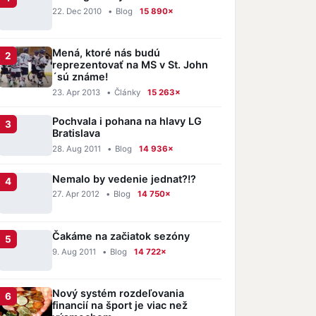
22. Dec 2010
•
Blog
15 890×
Mená, ktoré nás budú
reprezentovať na MS v St. John
´sú známe!
23. Apr 2013
•
Články
15 263×
Pochvala i pohana na hlavy LG
Bratislava
28. Aug 2011
•
Blog
14 936×
Nemalo by vedenie jednat?!?
27. Apr 2012
•
Blog
14 750×
Čakáme na začiatok sezóny
9. Aug 2011
•
Blog
14 722×
Nový systém rozdeľovania
financií na šport je viac než