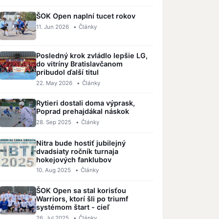
ŠOK Open naplní tucet rokov
11. Jun 2026
•
Články
Posledný krok zvládlo lepšie LG,
do vitríny Bratislavčanom
pribudol ďalší titul
22. May 2026
•
Články
Rytieri dostali doma výprask,
Poprad prehajdákal náskok
28. Sep 2025
•
Články
Nitra bude hostiť jubilejný
dvadsiaty ročník turnaja
hokejových fanklubov
10. Aug 2025
•
Články
ŠOK Open sa stal korisťou
Warriors, ktorí šli po triumf
systémom štart - cieľ
26. Jul 2025
•
Články