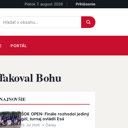
Piatok 7. august 2026
Prihlásenie
Účet
E
PORTÁL
oďakoval Bohu
NAJNOVŠIE
ŠOK OPEN: Finále rozhodol jediný
gól, turnaj ovládli Esá
12. Jul 2026
•
Články