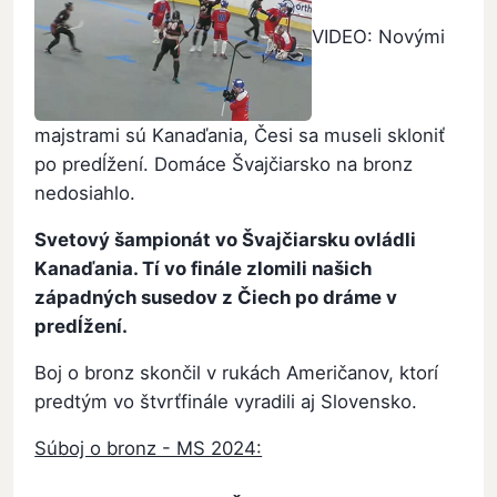
VIDEO: Novými
majstrami sú Kanaďania, Česi sa museli skloniť
po predĺžení. Domáce Švajčiarsko na bronz
nedosiahlo.
Svetový šampionát vo Švajčiarsku ovládli
Kanaďania. Tí vo finále zlomili našich
západných susedov z Čiech po dráme v
predĺžení.
Boj o bronz skončil v rukách Američanov, ktorí
predtým vo štvrťfinále vyradili aj Slovensko.
Súboj o bronz - MS 2024: