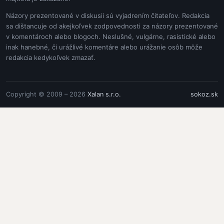
Názory prezentované v diskusii sú vyjadrením čitateľov. Redakcia
sa dištancuje od akejkoľvek zodpovednosti za názory prezentované
v komentároch alebo blogoch. Neslušné, vulgárne, rasistické alebo
inak hanebné, či urážlivé komentáre alebo urážanie osôb môže
redakcia kedykoľvek zmazať.
Copyright © 2009 – 2026
Xalan s.r.o.
sokoz.sk