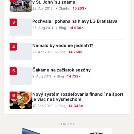
v St. John´sú známe!
23. Apr 2013
•
Články
15 263×
Pochvala i pohana na hlavy LG Bratislava
28. Aug 2011
•
Blog
14 936×
Nemalo by vedenie jednat?!?
27. Apr 2012
•
Blog
14 750×
Čakáme na začiatok sezóny
9. Aug 2011
•
Blog
14 722×
Nový systém rozdeľovania financií na šport
je viac než výsmechom
17. Feb 2012
•
Blog
14 348×
REKLAMA