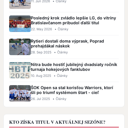
11. Jun 2026
•
Články
Posledný krok zvládlo lepšie LG, do vitríny
Bratislavčanom pribudol ďalší titul
22. May 2026
•
Články
Rytieri dostali doma výprask, Poprad
prehajdákal náskok
28. Sep 2025
•
Články
Nitra bude hostiť jubilejný dvadsiaty ročník
turnaja hokejových fanklubov
10. Aug 2025
•
Články
ŠOK Open sa stal korisťou Warriors, ktorí
šli po triumf systémom štart - cieľ
26. Jul 2025
•
Články
KTO ZÍSKA TITUL V AKTUÁLNEJ SEZÓNE?