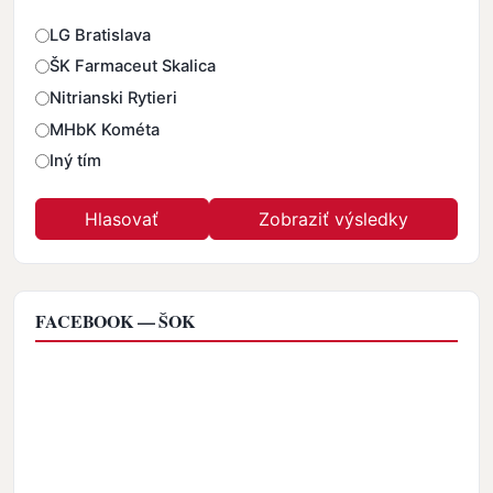
Odpovede
LG Bratislava
ŠK Farmaceut Skalica
Nitrianski Rytieri
MHbK Kométa
Iný tím
FACEBOOK — ŠOK