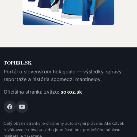
TOPHBL.SK
Portál o slovenskom hokejbale — výsledky, správy,
reportáže a história spomedzi mantinelov.
Oficiálna stránka zväzu:
sokoz.sk
Celý obsah stránky je chránený autorskými právami. Akékoľvek
rozširovanie obsahu alebo jeho časti bez predošlého súhlasu
majiteľa je zakázané.