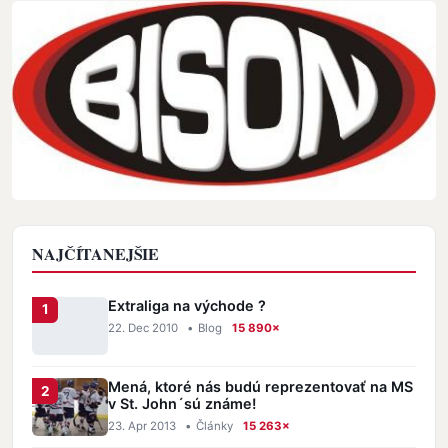
NAJČÍTANEJŠIE
Extraliga na východe ?
22. Dec 2010
•
Blog
15 890×
Mená, ktoré nás budú reprezentovať na MS
v St. John´sú známe!
23. Apr 2013
•
Články
15 263×