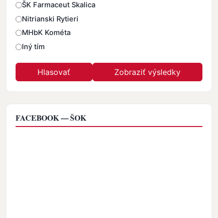
ŠK Farmaceut Skalica
Nitrianski Rytieri
MHbK Kométa
Iný tím
FACEBOOK — ŠOK