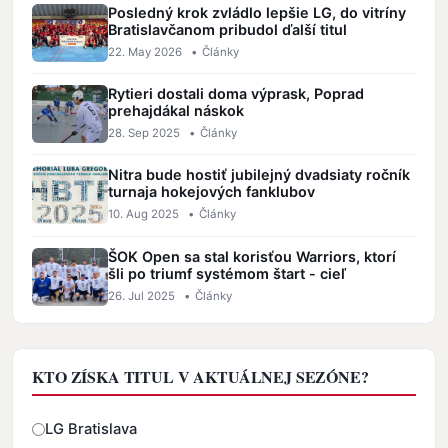
Posledný krok zvládlo lepšie LG, do vitríny
Bratislavčanom pribudol ďalší titul
22. May 2026
•
Články
Rytieri dostali doma výprask, Poprad
prehajdákal náskok
28. Sep 2025
•
Články
Nitra bude hostiť jubilejný dvadsiaty ročník
turnaja hokejových fanklubov
10. Aug 2025
•
Články
ŠOK Open sa stal korisťou Warriors, ktorí
šli po triumf systémom štart - cieľ
26. Jul 2025
•
Články
KTO ZÍSKA TITUL V AKTUÁLNEJ SEZÓNE?
Odpovede
LG Bratislava