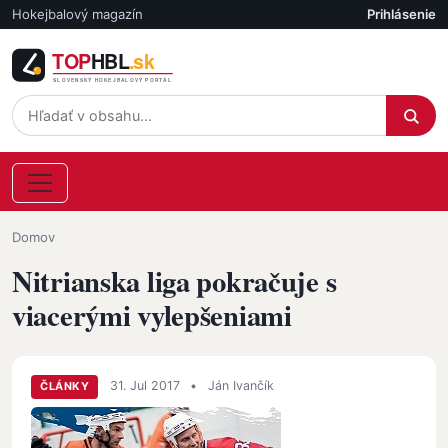
Skočiť na hlavný obsah
Hokejbalový magazín
Prihlásenie
Účet
Omrvinka
Domov
Nitrianska liga pokračuje s
viacerými vylepšeniami
31. Jul 2017
•
Ján Ivančík
ČLÁNKY