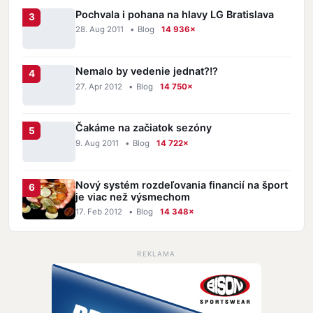
Pochvala i pohana na hlavy LG Bratislava
28. Aug 2011
•
Blog
14 936×
Nemalo by vedenie jednat?!?
27. Apr 2012
•
Blog
14 750×
Čakáme na začiatok sezóny
9. Aug 2011
•
Blog
14 722×
Nový systém rozdeľovania financií na šport
je viac než výsmechom
17. Feb 2012
•
Blog
14 348×
REKLAMA