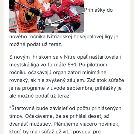
Prihlášky do
nového ročníka Nitrianskej hokejbalovej ligy je
možné podať už teraz.
S novým ihriskom sa v Nitre opäť naštartovala i
mestská liga vo formáte 5+1. Po pilotnom
ročníku očakávajú organizátori minimálne
rovnaký, ak nie zvýšený záujem. Začiatok súťaže
je na programe v úvode septembra, prihlášky je
ale možné podať už teraz.
"Štartovné bude závisieť od počtu prihlásených
tímov. Očakávame, že sa prihlási desať, až
dvanásť mužstiev. Plánujeme viacero noviniek,
ktoré by mali súťaž oživiť," povedal pre