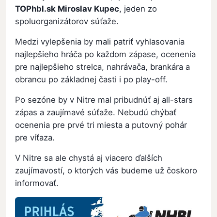
TOPhbl.sk Miroslav Kupec
, jeden zo
spoluorganizátorov súťaže.
Medzi vylepšenia by mali patriť vyhlasovania
najlepšieho hráča po každom zápase, ocenenia
pre najlepšieho strelca, nahrávača, brankára a
obrancu po základnej časti i po play-off.
Po sezóne by v Nitre mal pribudnúť aj all-stars
zápas a zaujímavé súťaže. Nebudú chýbať
ocenenia pre prvé tri miesta a putovný pohár
pre víťaza.
V Nitre sa ale chystá aj viacero ďalších
zaujímavostí, o ktorých vás budeme už čoskoro
informovať.