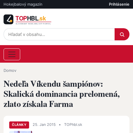
Skočiť na hlavný obsah
Hokejbalový magazín
Prihlásenie
Účet
Omrvinka
Domov
Nedeľa Víkendu šampiónov:
Skalická dominancia prelomená,
zlato získala Farma
25. Jan 2015
•
TOPhbl.sk
ČLÁNKY