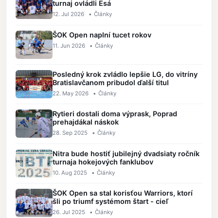
turnaj ovládli Esá
12. Jul 2026
•
Články
ŠOK Open naplní tucet rokov
11. Jun 2026
•
Články
Posledný krok zvládlo lepšie LG, do vitríny
Bratislavčanom pribudol ďalší titul
22. May 2026
•
Články
Rytieri dostali doma výprask, Poprad
prehajdákal náskok
28. Sep 2025
•
Články
Nitra bude hostiť jubilejný dvadsiaty ročník
turnaja hokejových fanklubov
10. Aug 2025
•
Články
ŠOK Open sa stal korisťou Warriors, ktorí
šli po triumf systémom štart - cieľ
26. Jul 2025
•
Články