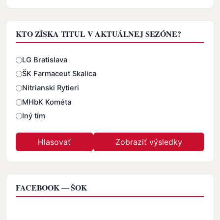
KTO ZÍSKA TITUL V AKTUÁLNEJ SEZÓNE?
Odpovede
LG Bratislava
ŠK Farmaceut Skalica
Nitrianski Rytieri
MHbK Kométa
Iný tím
FACEBOOK — ŠOK