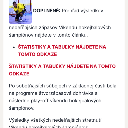
DOPLNENÉ:
Prehľad výsledkov
nedeľňajších zápasov Víkendu hokejbalových
šampiónov nájdete v tomto článku.
ŠTATISTIKY A TABUĽKY NÁJDETE NA
TOMTO ODKAZE
ŠTATISTIKY A TABUĽKY NÁJDETE NA TOMTO
ODKAZE
Po sobotňajších súbojoch v základnej časti bola
na programe štvorzápasová dohrávka a
následne play-off víkendu hokejbalových
šampiónov.
Výsledky všetkých nedeľňajších stretnutí
Víkendu hokejbalových šampiónov: