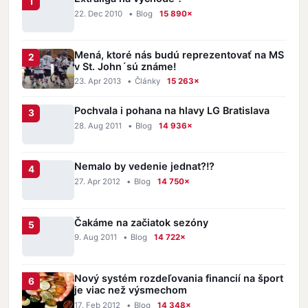
22. Dec 2010
•
Blog
15 890×
Mená, ktoré nás budú reprezentovať na MS
v St. John´sú známe!
23. Apr 2013
•
Články
15 263×
Pochvala i pohana na hlavy LG Bratislava
28. Aug 2011
•
Blog
14 936×
Nemalo by vedenie jednat?!?
27. Apr 2012
•
Blog
14 750×
Čakáme na začiatok sezóny
9. Aug 2011
•
Blog
14 722×
Nový systém rozdeľovania financií na šport
je viac než výsmechom
17. Feb 2012
•
Blog
14 348×