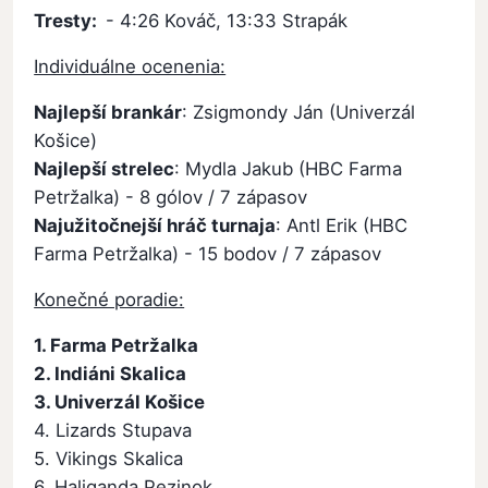
Tresty:
- 4:26 Kováč, 13:33 Strapák
Individuálne ocenenia:
Najlepší brankár
: Zsigmondy Ján (Univerzál
Košice)
Najlepší strelec
: Mydla Jakub (HBC Farma
Petržalka) - 8 gólov / 7 zápasov
Najužitočnejší hráč turnaja
: Antl Erik (HBC
Farma Petržalka) - 15 bodov / 7 zápasov
Konečné poradie:
1. Farma Petržalka
2. Indiáni Skalica
3. Univerzál Košice
4. Lizards Stupava
5. Vikings Skalica
6. Haliganda Pezinok