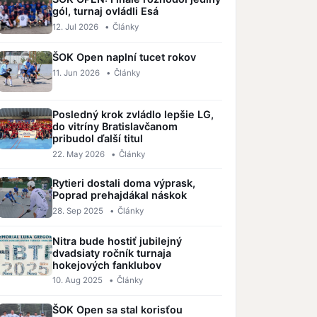
gól, turnaj ovládli Esá
12. Jul 2026
•
Články
ŠOK Open naplní tucet rokov
11. Jun 2026
•
Články
Posledný krok zvládlo lepšie LG,
do vitríny Bratislavčanom
pribudol ďalší titul
22. May 2026
•
Články
Rytieri dostali doma výprask,
Poprad prehajdákal náskok
28. Sep 2025
•
Články
Nitra bude hostiť jubilejný
dvadsiaty ročník turnaja
hokejových fanklubov
10. Aug 2025
•
Články
ŠOK Open sa stal korisťou