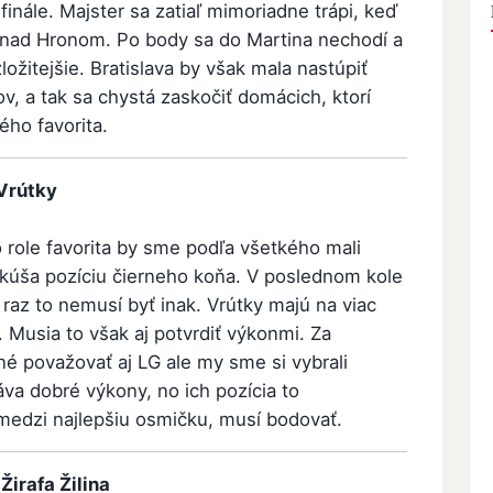
finále. Majster sa zatiaľ mimoriadne trápi, keď
iar nad Hronom. Po body sa do Martina nechodí a
ložitejšie. Bratislava by však mala nastúpiť
v, a tak sa chystá zaskočiť domácich, ktorí
ého favorita.
Vrútky
Do role favorita by sme podľa všetkého mali
skúša pozíciu čierneho koňa. V poslednom kole
 raz to nemusí byť inak. Vrútky majú na viac
 Musia to však aj potvrdiť výkonmi. Za
é považovať aj LG ale my sme si vybrali
a dobré výkony, no ich pozícia to
 medzi najlepšiu osmičku, musí bodovať.
Žirafa Žilina