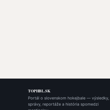
TOPHBL.SK
Portál o slovenskom hokejbale — výsledky,
správy, reportáže a história spomedzi