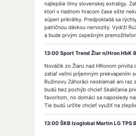
najlepšie tímy slovenskej extraligy. Z
ktorí v riadnom hracom čase ešte nekap
súperi prikrátky. Predpokladá sa rýchl
patričnou dávkou nervozity. Vydrží Ruž
a bude prvým úspešným premožiteľo
13:00
Sport Trend Žiar n/Hron
HbK 8
Nováčik zo Žiaru nad HRonom privíta 
zatiaľ veľmi príjemným prekvapením 
Ružinovu Záhoráci nesklamali ani raz a
budú bez pochýb chcieť Skaličania pri
favoritom, no domáci sa naposledy nako
Tie budú určite chcieť využiť na zlepš
13:00
ŠKB Izoglobal Martin
LG TPS B