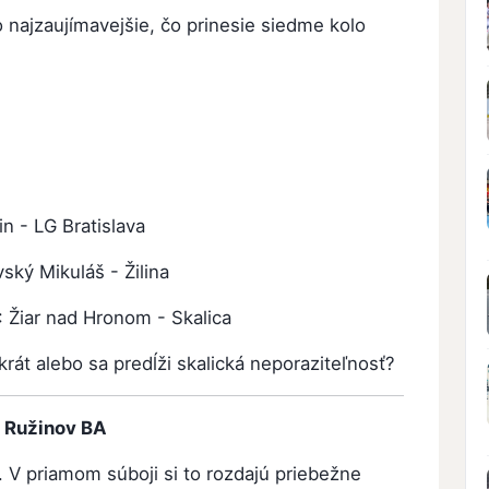
najzaujímavejšie, čo prinesie siedme kolo
n - LG Bratislava
ský Mikuláš - Žilina
: Žiar nad Hronom - Skalica
ýkrát alebo sa predĺži skalická neporaziteľnosť?
 Ružinov BA
. V priamom súboji si to rozdajú priebežne