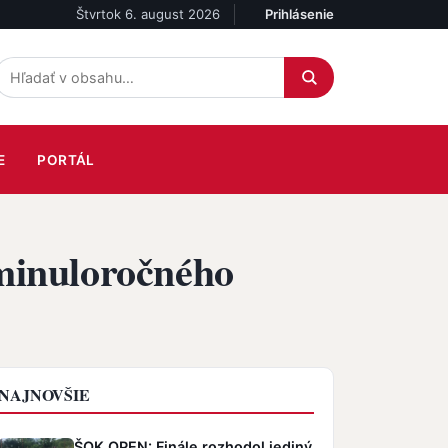
Štvrtok 6. august 2026
Prihlásenie
Účet
E
PORTÁL
 minuloročného
NAJNOVŠIE
ŠOK OPEN: Finále rozhodol jediný