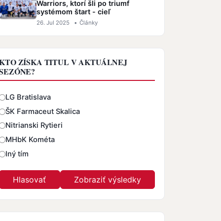
Warriors, ktorí šli po triumf
systémom štart - cieľ
26. Jul 2025
•
Články
KTO ZÍSKA TITUL V AKTUÁLNEJ
SEZÓNE?
Odpovede
LG Bratislava
ŠK Farmaceut Skalica
Nitrianski Rytieri
MHbK Kométa
Iný tím