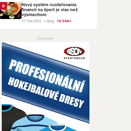
Nový systém rozdeľovania
financií na šport je viac než
výsmechom
17. Feb 2012
•
Blog
14 348×
REKLAMA