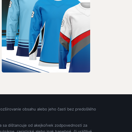
rozširovanie obsahu alebo jeho časti bez predošlého
ia sa dištancuje od akejkoľvek zodpovednosti za
gárne, rasistické alebo inak hanebné, či urážlivé