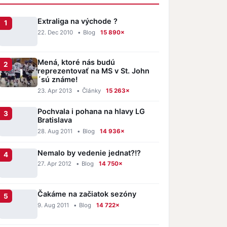
Extraliga na východe ?
22. Dec 2010
•
Blog
15 890×
Mená, ktoré nás budú
reprezentovať na MS v St. John
´sú známe!
23. Apr 2013
•
Články
15 263×
Pochvala i pohana na hlavy LG
Bratislava
28. Aug 2011
•
Blog
14 936×
Nemalo by vedenie jednat?!?
27. Apr 2012
•
Blog
14 750×
Čakáme na začiatok sezóny
9. Aug 2011
•
Blog
14 722×