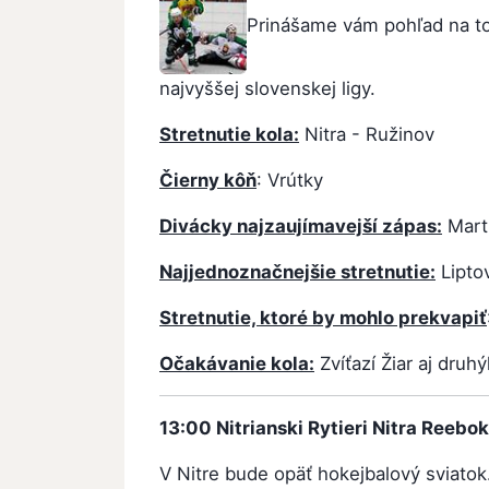
Prinášame vám pohľad na to 
najvyššej slovenskej ligy.
Stretnutie kola:
Nitra - Ružinov
Čierny kôň
: Vrútky
Divácky najzaujímavejší zápas:
Marti
Najjednoznačnejšie stretnutie:
Liptov
Stretnutie, ktoré by mohlo prekvapiť
Očakávanie kola:
Zvíťazí Žiar aj druh
13:00
Nitrianski Rytieri Nitra
Reebok
V Nitre bude opäť hokejbalový sviatok