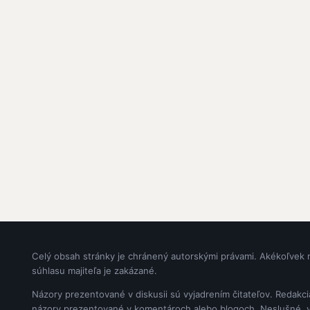
Celý obsah stránky je chránený autorskými právami. Akékoľvek 
súhlasu majiteľa je zakázané.
Názory prezentované v diskusii sú vyjadrením čitateľov. Redakc
názory prezentované v komentároch alebo blogoch. Neslušné, vul