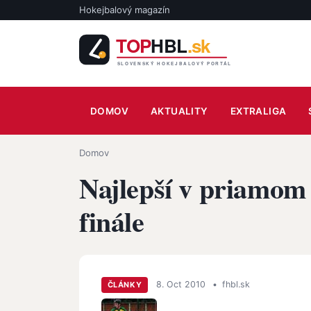
Skočiť na hlavný obsah
Hokejbalový magazín
Main navigation
DOMOV
AKTUALITY
EXTRALIGA
Omrvinka
Domov
Najlepší v priamom 
finále
8. Oct 2010
•
fhbl.sk
ČLÁNKY