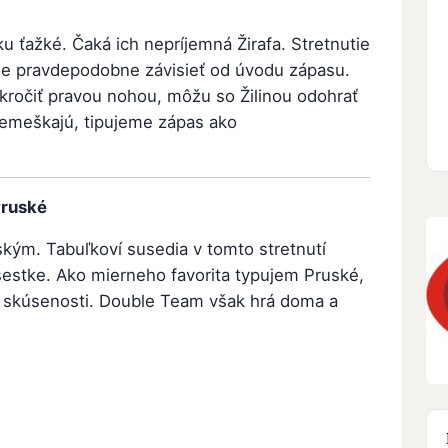
u ťažké. Čaká ich nepríjemná Žirafa. Stretnutie
e pravdepodobne závisieť od úvodu zápasu.
kročiť pravou nohou, môžu so Žilinou odohrať
remeškajú, tipujeme zápas ako
Pruské
uským. Tabuľkoví susedia v tomto stretnutí
j šestke. Ako mierneho favorita typujem Pruské,
e skúsenosti. Double Team však hrá doma a