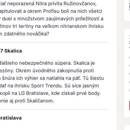
atiaľ neporazená Nitra privíta Ružinovčanov,
itulovali a okrem Profisu boli na nich všetci
y duel s množstvom zaujímavých príležitostí a
inov tri tertiny na veľkom nitrianskom ihrisku
m zdatného nováčika?
7 Skalica
ďalšieho nebezpečného súpera. Skalica je
sezóny. Okrem úvodného zakopnutia proti
 šnúra ich výhier sa natiahla na päť. Tú šiestu
dať na ihrisku Sport Trendu. Sú síce jasným
pli na LG Bratislave, kde získali prvé body.
enie aj proti Skaličanom.
ratislava