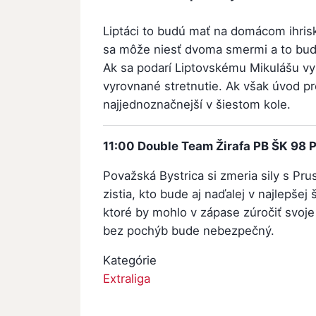
Liptáci to budú mať na domácom ihrisk
sa môže niesť dvoma smermi a to bud
Ak sa podarí Liptovskému Mikulášu vy
vyrovnané stretnutie. Ak však úvod p
najjednoznačnejší v šiestom kole.
11:00
Double Team Žirafa
PB ŠK 98 
Považská Bystrica si zmeria sily s Pr
zistia, kto bude aj naďalej v najlepše
ktoré by mohlo v zápase zúročiť svoj
bez pochýb bude nebezpečný.
Kategórie
Extraliga