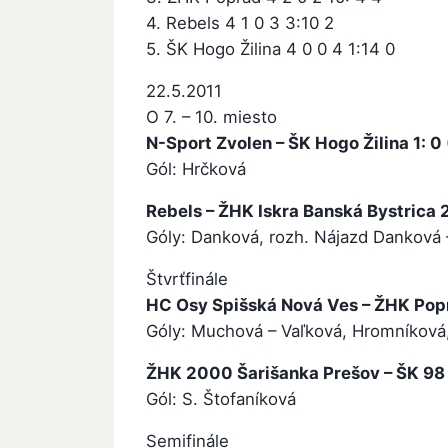
4. Rebels 4 1 0 3 3:10 2
5. ŠK Hogo Žilina 4 0 0 4 1:14 0
22.5.2011
O 7. – 10. miesto
N-Sport Zvolen – ŠK Hogo Žilina 1: 0 
Gól: Hrčková
Rebels – ŽHK Iskra Banská Bystrica 2:
Góly: Danková, rozh. Nájazd Danková 
Štvrťfinále
HC Osy Spišská Nová Ves – ŽHK Popra
Góly: Muchová – Vaľková, Hromníková
ŽHK 2000 Šarišanka Prešov – ŠK 98 P
Gól: S. Štofaníková
Semifinále