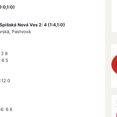
:0,1:0)
pišská Nová Ves 2: 4 (1:4,1:0)
arská, Pastvová
 2 8
 6 5
:12 0
6: 6 6