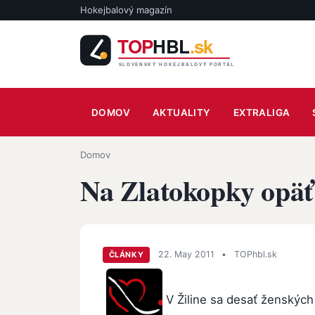
Skočiť na hlavný obsah
Hokejbalový magazín
Main navigation
DOMOV
AKTUALITY
EXTRALIGA
Omrvinka
Domov
Na Zlatokopky opäť
22. May 2011
•
TOPhbl.sk
ČLÁNKY
V Žiline sa desať ženských