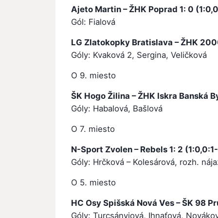
Ajeto Martin – ŽHK Poprad 1: 0 (1:0,
Gól: Fialová
LG Zlatokopky Bratislava – ŽHK 2000
Góly: Kvaková 2, Sergina, Veličková
O 9. miesto
ŠK Hogo Žilina – ŽHK Iskra Banská Bys
Góly: Habalová, Bašlová
O 7. miesto
N-Sport Zvolen – Rebels 1: 2 (1:0,0:1
Góly: Hrčková – Kolesárová, rozh. ná
O 5. miesto
HC Osy Spišská Nová Ves – ŠK 98 Prus
Góly: Turcsányiová, Ihnaťová, Nováko