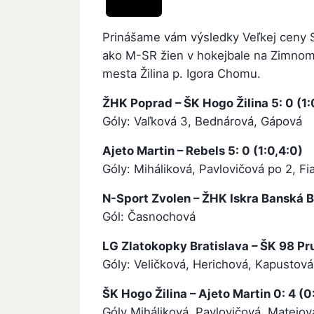
Prinášame vám výsledky Veľkej ceny S
ako M-SR žien v hokejbale na Zimnom 
mesta Žilina p. Igora Chomu.
ŽHK Poprad – ŠK Hogo Žilina 5: 0 (1:
Góly: Vaľková 3, Bednárová, Gápová
Ajeto Martin – Rebels 5: 0 (1:0,4:0)
Góly: Miháliková, Pavlovičová po 2, Fi
N-Sport Zvolen – ŽHK Iskra Banská By
Gól: Časnochová
LG Zlatokopky Bratislava – ŠK 98 Pru
Góly: Veličková, Herichová, Kapustov
ŠK Hogo Žilina – Ajeto Martin 0: 4 (0
Góly Miháliková, Pavlovičová, Matejo