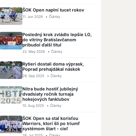
ŠOK Open naplní tucet rokov
11. Jun 2026
•
Články
Posledný krok zvládlo lepšie LG,
do vitríny Bratislavčanom
pribudol ďalší titul
22. May 2026
•
Články
Rytieri dostali doma výprask,
Poprad prehajdákal náskok
28. Sep 2025
•
Články
Nitra bude hostiť jubilejný
dvadsiaty ročník turnaja
hokejových fanklubov
10. Aug 2025
•
Články
ŠOK Open sa stal korisťou
Warriors, ktorí šli po triumf
systémom štart - cieľ
26. Jul 2025
•
Články