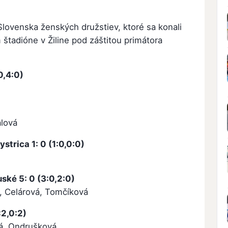
lovenska ženských družstiev, ktoré sa konali
štadióne v Žiline pod záštitou primátora
0,4:0)
alová
strica 1: 0 (1:0,0:0)
ské 5: 0 (3:0,2:0)
á, Celárová, Tomčíková
:2,0:2)
vá, Ondrušková