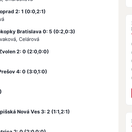
rad 2: 1 (0:0,2:1)
vá
kopky Bratislava 0: 5 (0:2,0:3)
Kvaková, Celárová
volen 2: 0 (2:0,0:0)
rešov 4: 0 (3:0,1:0)
)
išská Nová Ves 3: 2 (1:1,2:1)
rica 2: 0 (2:0,0:0)