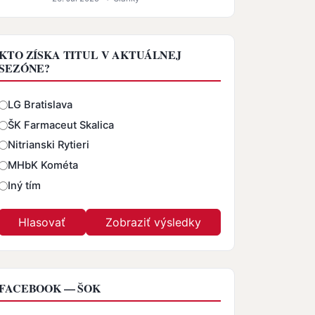
KTO ZÍSKA TITUL V AKTUÁLNEJ
SEZÓNE?
Odpovede
LG Bratislava
ŠK Farmaceut Skalica
Nitrianski Rytieri
MHbK Kométa
Iný tím
FACEBOOK — ŠOK