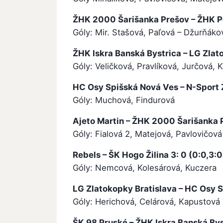
ŽHK 2000 Šarišanka Prešov – ŽHK Pop
Góly: Mir. Stašová, Paľová – Džurňáko
ŽHK Iskra Banská Bystrica – LG Zlato
Góly: Veličková, Pravlíková, Jurčová, 
HC Osy Spišská Nová Ves – N-Sport Z
Góly: Muchová, Findurová
Ajeto Martin – ŽHK 2000 Šarišanka P
Góly: Fialová 2, Matejová, Pavlovičová
Rebels – ŠK Hogo Žilina 3: 0 (0:0,3:0
Góly: Nemcová, Kolesárová, Kuczera
LG Zlatokopky Bratislava – HC Osy Sp
Góly: Herichová, Celárová, Kapustová
ŠK 98 Pruské – ŽHK Iskra Banská Byst