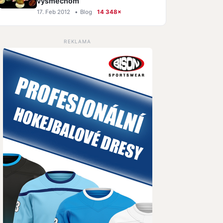
výsmechom
17. Feb 2012
•
Blog
14 348×
REKLAMA