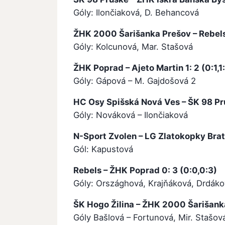
Góly: Ilončiaková, D. Behancová
ŽHK 2000 Šarišanka Prešov – Rebels 
Góly: Kolcunová, Mar. Stašová
ŽHK Poprad – Ajeto Martin 1: 2 (0:1,1:
Góly: Gápová – M. Gajdošová 2
HC Osy Spišská Nová Ves – ŠK 98 Prus
Góly: Nováková – Ilončiaková
N-Sport Zvolen – LG Zlatokopky Brati
Gól: Kapustová
Rebels – ŽHK Poprad 0: 3 (0:0,0:3)
Góly: Országhová, Krajňáková, Drdák
ŠK Hogo Žilina – ŽHK 2000 Šarišanka 
Góly Bašlová – Fortunová, Mir. Stašov