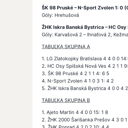
ŠK 98 Pruské – N-Sport Zvolen 1: 0 (0
Góly: Hrehušová
ŽHK Iskra Banská Bystrica – HC Osy S
Góly: Karvašová 2 – Ihnaťová 2, Kežm
TABUĽKA SKUPINA A
1. LG Zlatokopky Bratislava 4 4 0 0 14:
2. HC Osy Spišská Nová Ves 4 2 1 1 9:
3. ŠK 98 Pruské 4 2 1 1 4: 6 5
4. N-Sport Zvolen 4 1 0 3 1: 4 2
5. ŽHK Iskra Banská Bystrica 4 0 0 4 2
TABUĽKA SKUPINA B
1. Ajeto Martin 4 4 0 0 15: 1 8
2. ŽHK 2000 Šarišanka Prešov 4 3 0 1 
3. ŽHK Poprad 4 2 0 2 10: 4 4