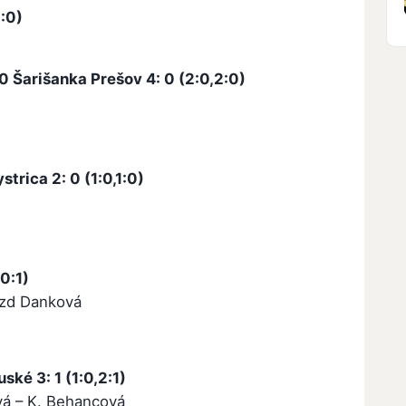
0:0)
 Šarišanka Prešov 4: 0 (2:0,2:0)
trica 2: 0 (1:0,1:0)
-0:1)
jazd Danková
ké 3: 1 (1:0,2:1)
vá – K. Behancová