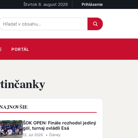
Štvrtok 6. august 2026
Prihlásenie
Účet
E
PORTÁL
rtinčanky
NAJNOVŠIE
ŠOK OPEN: Finále rozhodol jediný
gól, turnaj ovládli Esá
12. Jul 2026
•
Články