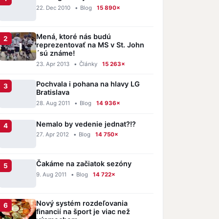
22. Dec 2010
•
Blog
15 890×
Mená, ktoré nás budú
reprezentovať na MS v St. John
´sú známe!
23. Apr 2013
•
Články
15 263×
Pochvala i pohana na hlavy LG
Bratislava
28. Aug 2011
•
Blog
14 936×
Nemalo by vedenie jednat?!?
27. Apr 2012
•
Blog
14 750×
Čakáme na začiatok sezóny
9. Aug 2011
•
Blog
14 722×
Nový systém rozdeľovania
financií na šport je viac než