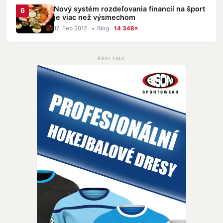
Nový systém rozdeľovania financií na šport
je viac než výsmechom
17. Feb 2012
•
Blog
14 348×
REKLAMA