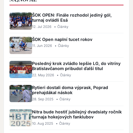
ŠOK OPEN: Finále rozhodol jediný gól,
turnaj ovládli Esá
12. Jul 2026
•
Články
ŠOK Open naplní tucet rokov
11. Jun 2026
•
Články
Posledný krok zvládlo lepšie LG, do vitríny
Bratislavčanom pribudol ďalší titul
22. May 2026
•
Články
Rytieri dostali doma výprask, Poprad
prehajdákal náskok
28. Sep 2025
•
Články
Nitra bude hostiť jubilejný dvadsiaty ročník
turnaja hokejových fanklubov
10. Aug 2025
•
Články