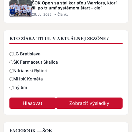
ŠOK Open sa stal korisťou Warriors, ktorí
šli po triumf systémom štart - cieľ
26. Jul 2025
•
Články
KTO ZÍSKA TITUL V AKTUÁLNEJ SEZÓNE?
Odpovede
LG Bratislava
ŠK Farmaceut Skalica
Nitrianski Rytieri
MHbK Kométa
Iný tím
FACEBOOK — ŠOK