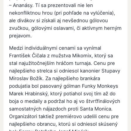
– Ananásy. Tí sa prezentovali nie len
nekonfliktnou hrou (pri pohľade na vylúčenia),
ale divákov si získali aj nevšednou gólovou
zvučkou, gólovými oslavami, či aktívnym herným
prejavom.
Medzi individuálnymi cenami sa vynímal
František Čičala z mužstva Mikomix, ktorý sa
stal najužitočnejším hráčom turnaja. Cenu pre
najlepšieho strelca si odniesol kanonier Stupavy
Miroslav Božík. Za najlepšieho brankára
podujatia bol pasovaný gólman Funky Monkeys
Marek Hrabinský, ktorý potiahol svoj tím až do
boja o medaily a podržal ho aj vo štvrťfinálových
samostatných nájazdoch proti Santa Monica.
Organizátori taktiež premiérovo udelili cenu pre
najlepšieho obrancu, ktorú si odniesol skúsený