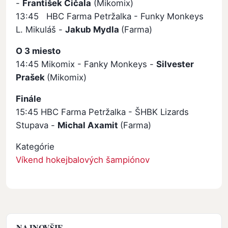
-
František Čičala
(Mikomix)
13:45 HBC Farma Petržalka - Funky Monkeys
L. Mikuláš -
Jakub Mydla
(Farma)
O 3 miesto
14:45 Mikomix - Fanky Monkeys -
Silvester
Prašek
(Mikomix)
Finále
15:45 HBC Farma Petržalka - ŠHBK Lizards
Stupava -
Michal Axamit
(Farma)
Kategórie
Víkend hokejbalových šampiónov
NAJNOVŠIE