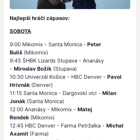
Najlepší hráči zápasov:
SOBOTA
9:00 Mikomix - Santa Monica -
Peter
Buliš
(Mikomix)
9:45 ŠHBK Lizards Stupava - Ananásy
-
Miroslav Božík
(Stupava)
10:30 Univerzál Košice - HBC Denver -
Pavol
Hrivnák
(Denver)
11:15 Santa Monica - Dargovskí vlci -
Milan
Jonák
(Santa Monica)
12:00 Ananásy - Mikomix -
Matej
Rendek
(Mikomix)
12:45 HBC Denver - Farma Petržalka -
Michal
Axamit
(Farma)