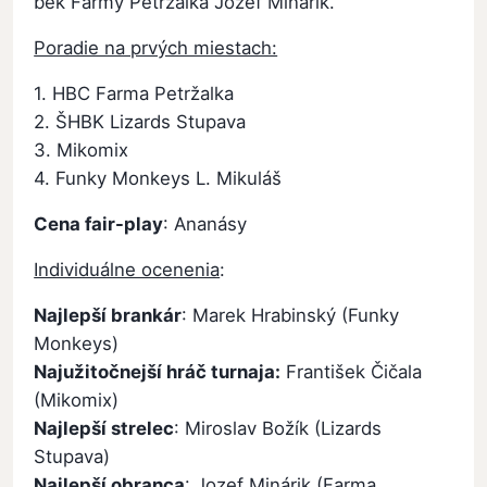
bek Farmy Petržalka Jozef Minárik.
Poradie na prvých miestach:
1. HBC Farma Petržalka
2. ŠHBK Lizards Stupava
3. Mikomix
4. Funky Monkeys L. Mikuláš
Cena fair-play
: Ananásy
Individuálne ocenenia
:
Najlepší brankár
: Marek Hrabinský (Funky
Monkeys)
Najužitočnejší hráč turnaja:
František Čičala
(Mikomix)
Najlepší strelec
: Miroslav Božík (Lizards
Stupava)
Najlepší obranca
: Jozef Minárik (Farma