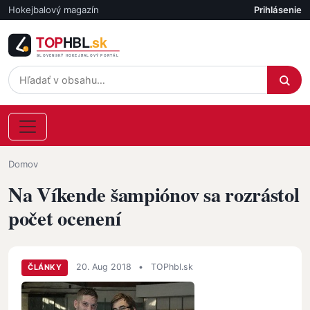
Skočiť na hlavný obsah
Hokejbalový magazín
Prihlásenie
Účet
Omrvinka
Domov
Na Víkende šampiónov sa rozrástol
počet ocenení
20. Aug 2018
•
TOPhbl.sk
ČLÁNKY