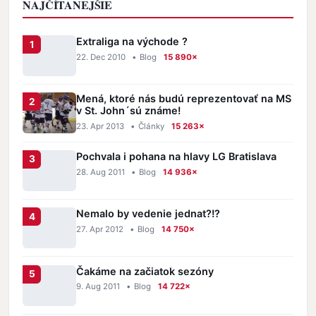
NAJČÍTANEJŠIE
Extraliga na východe ?
22. Dec 2010
•
Blog
15 890×
Mená, ktoré nás budú reprezentovať na MS
v St. John´sú známe!
23. Apr 2013
•
Články
15 263×
Pochvala i pohana na hlavy LG Bratislava
28. Aug 2011
•
Blog
14 936×
Nemalo by vedenie jednat?!?
27. Apr 2012
•
Blog
14 750×
Čakáme na začiatok sezóny
9. Aug 2011
•
Blog
14 722×