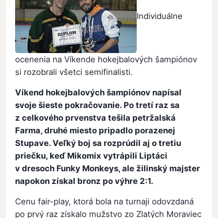
Individuálne
ocenenia na Víkende hokejbalových šampiónov
si rozobrali všetci semifinalisti.
Víkend hokejbalových šampiónov napísal
svoje šieste pokračovanie. Po tretí raz sa
z celkového prvenstva tešila petržalská
Farma, druhé miesto pripadlo porazenej
Stupave. Veľký boj sa rozprúdil aj o tretiu
priečku, keď Mikomix vytrápili Liptáci
v dresoch Funky Monkeys, ale žilinský majster
napokon získal bronz po výhre 2:1.
Cenu fair-play, ktorá bola na turnaji odovzdaná
po prvý raz získalo mužstvo zo Zlatých Moraviec