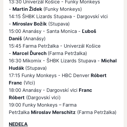
13:30 Univerzál Košice - Funky Monkeys
-
Martin Židek
(Funky Monkeys)
14:15 ŠHBK Lizards Stupava - Dargovskí vlci
-
Miroslav Božík
(Stupava)
15:00 Ananásy - Santa Monica -
Ľuboš
Daniš
(Ananásy)
15:45 Farma Petržalka - Univerzál Košice
-
Marcel Ďurech
(Farma Petržalka)
16:30 Mikomix - ŠHBK Lizards Stupava -
Michal
Hudák
(Stupava)
17:15 Funky Monkeys - HBC Denver
Róbert
Franc
(Vlci)
18:00 Ananásy - Dargovskí vlci
Franc
Róbert
(Dargovskí vlci)
19:00 Funky Monkeys – Farma
Petržalka
Miroslav Merschitz
(Farma Petržalka)
NEDEĽA