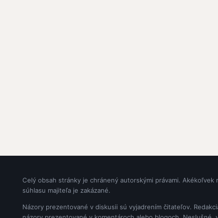
Celý obsah stránky je chránený autorskými právami. Akékoľvek 
súhlasu majiteľa je zakázané.
Názory prezentované v diskusii sú vyjadrením čitateľov. Redakc
názory prezentované v komentároch alebo blogoch. Neslušné, vul