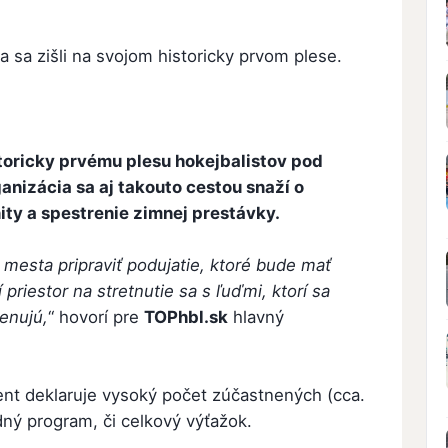
ia sa zišli na svojom historicky prvom plese.
istoricky prvému plesu hokejbalistov pod
anizácia sa aj takouto cestou snaží o
ty a spestrenie zimnej prestávky.
 mesta pripraviť podujatie, ktoré bude mať
priestor na stretnutie sa s ľuďmi, ktorí sa
enujú,
“ hovorí pre
TOPhbl.sk
hlavný
cent deklaruje vysoký počet zúčastnených (cca.
dný program, či celkový výťažok.