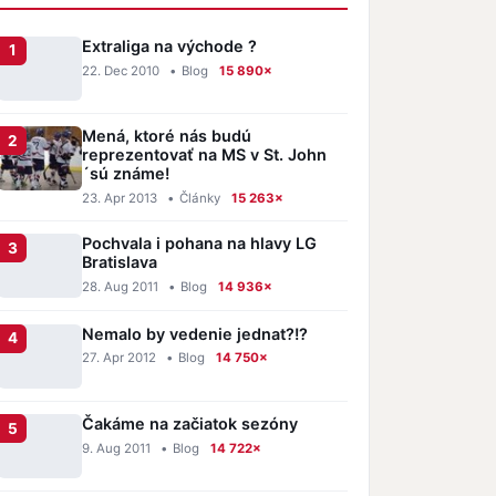
Extraliga na východe ?
22. Dec 2010
•
Blog
15 890×
Mená, ktoré nás budú
reprezentovať na MS v St. John
´sú známe!
23. Apr 2013
•
Články
15 263×
Pochvala i pohana na hlavy LG
Bratislava
28. Aug 2011
•
Blog
14 936×
Nemalo by vedenie jednat?!?
27. Apr 2012
•
Blog
14 750×
Čakáme na začiatok sezóny
9. Aug 2011
•
Blog
14 722×