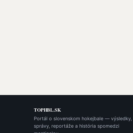
TOPHBL.SK
Portál o slovenskom hokejbale — výsledky,
správy, reportáže a história spomedzi