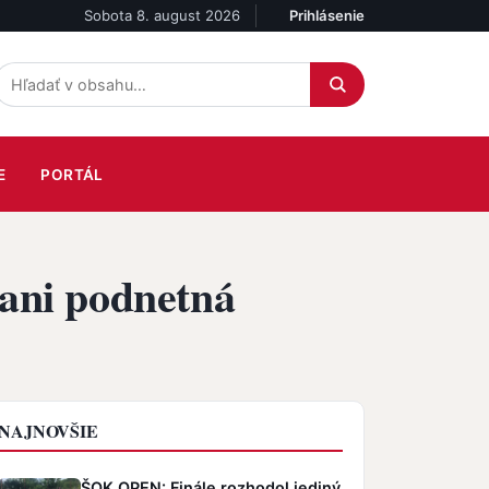
Sobota 8. august 2026
Prihlásenie
Účet
E
PORTÁL
 ani podnetná
NAJNOVŠIE
ŠOK OPEN: Finále rozhodol jediný