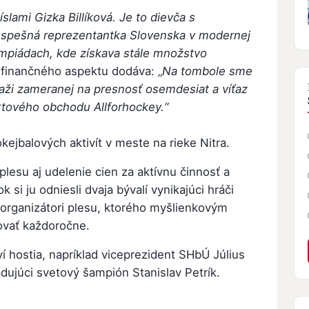
slami Gizka Billíková. Je to dievča s
spešná reprezentantka Slovenska v modernej
ympiádach, kde získava stále množstvo
finančného aspektu dodáva: „
Na tombole sme
úťaži zameranej na presnosť osemdesiat a víťaz
rtového obchodu Allforhockey.“
kejbalových aktivít v meste na rieke Nitra.
esu aj udelenie cien za aktívnu činnosť a
 si ju odniesli dvaja bývalí vynikajúci hráči
 organizátori plesu, ktorého myšlienkovým
ovať každoročne.
í hostia, napríklad viceprezident SHbÚ Július
adujúci svetový šampión Stanislav Petrík.