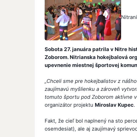
Nitran
Sobota 27. januára patrila v Nitre h
Zoborom. Nitrianska hokejbalová org
upevnenie miestnej športovej komuni
„Chceli sme pre hokejbalistov z nášho
zaujímavú myšlienku a zároveň vytvorí 
tomuto športu pod Zoborom aktívne v
organizátor projektu
Miroslav Kupec
.
Fakt, že cieľ bol naplnený na sto per
osemdesiat), ale aj zaujímavý sprievo