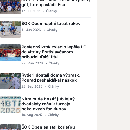
gól, turnaj ovládli Esá
12. Jul 2026
•
Články
ŠOK Open naplní tucet rokov
11. Jun 2026
•
Články
Posledný krok zvládlo lepšie LG,
do vitríny Bratislavčanom
pribudol ďalší titul
22. May 2026
•
Články
Rytieri dostali doma výprask,
Poprad prehajdákal náskok
28. Sep 2025
•
Články
Nitra bude hostiť jubilejný
dvadsiaty ročník turnaja
hokejových fanklubov
10. Aug 2025
•
Články
ŠOK Open sa stal korisťou