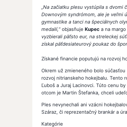
„Na začiatku plesu vystúpila s dvomi čí
Downovým syndrómom, ale je veľmi ú
gymnastike a tanci na špeciálnych ol
medailí,
“ objasňuje
Kupec
a na margo 
vyzbierali päťsto eur, na streleckej s
získal päťdesiateurový poukaz do špo
Získané financie poputujú na rozvoj ho
Okrem už zmieneného bolo súčasťou pl
rozvoj nitrianskeho hokejbalu. Tento rok
Ľuboš a Juraj Lacinovci. Túto cenu by
otcom je Martin Štefanka, chceli udeľ
Ples nevynechali ani vzácni hokejbalov
Száraz, či reprezentačný brankár a úr
Kategórie