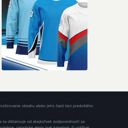
rozširovanie obsahu alebo jeho časti bez predošlého
ia sa dištancuje od akejkoľvek zodpovednosti za
gárne, rasistické alebo inak hanebné, či urážlivé