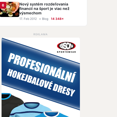
Nový systém rozdeľovania
financií na šport je viac než
výsmechom
17. Feb 2012
•
Blog
14 348×
REKLAMA