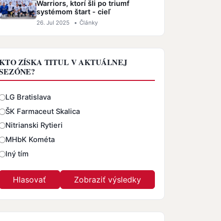
Warriors, ktorí šli po triumf
systémom štart - cieľ
26. Jul 2025
•
Články
KTO ZÍSKA TITUL V AKTUÁLNEJ
SEZÓNE?
Odpovede
LG Bratislava
ŠK Farmaceut Skalica
Nitrianski Rytieri
MHbK Kométa
Iný tím