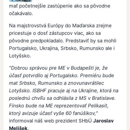
mať početnejšie zastúpenie ako sa pôvodne
očakávalo.
Na majstrovstvá Európy do Maďarska zrejme
pricestuje o dosť zástupcov viac, ako sa
pôvodne predpokladalo. Predstaviť by sa mohli
Portugalsko, Ukrajina, Srbsko, Rumunsko ale i
Lotyšsko.
"Dobrou správou pre ME v Budapešti je, že
účasť potvrdilo aj Portugalsko. Premiéru bude
mat Srbsko, Rumunsko a znovunavrátilec
Lotyšsko. ISBHF pracuje aj na Ukrajine, ktorá na
poslednú chvíľu sa odhlásila z MS v Bratislave.
Fínsko bude na ME reprezentovať Pelikasit,
ktorý avizuje účasť vyše 60 fanúšikov,"
informoval náš web prezident SHbÚ
Jaroslav
Melíšek
.