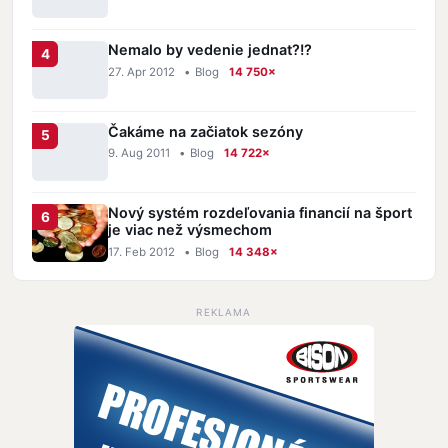
Nemalo by vedenie jednat?!?
27. Apr 2012
•
Blog
14 750×
Čakáme na začiatok sezóny
9. Aug 2011
•
Blog
14 722×
Nový systém rozdeľovania financií na šport
je viac než výsmechom
17. Feb 2012
•
Blog
14 348×
REKLAMA