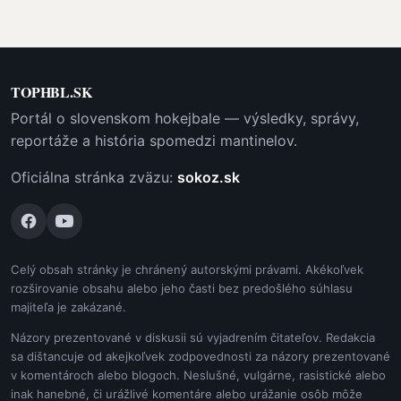
TOPHBL.SK
Portál o slovenskom hokejbale — výsledky, správy,
reportáže a história spomedzi mantinelov.
Oficiálna stránka zväzu:
sokoz.sk
Celý obsah stránky je chránený autorskými právami. Akékoľvek
rozširovanie obsahu alebo jeho časti bez predošlého súhlasu
majiteľa je zakázané.
Názory prezentované v diskusii sú vyjadrením čitateľov. Redakcia
sa dištancuje od akejkoľvek zodpovednosti za názory prezentované
v komentároch alebo blogoch. Neslušné, vulgárne, rasistické alebo
inak hanebné, či urážlivé komentáre alebo urážanie osôb môže