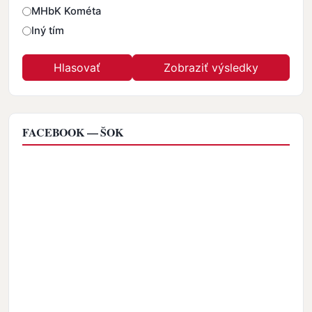
MHbK Kométa
Iný tím
FACEBOOK — ŠOK