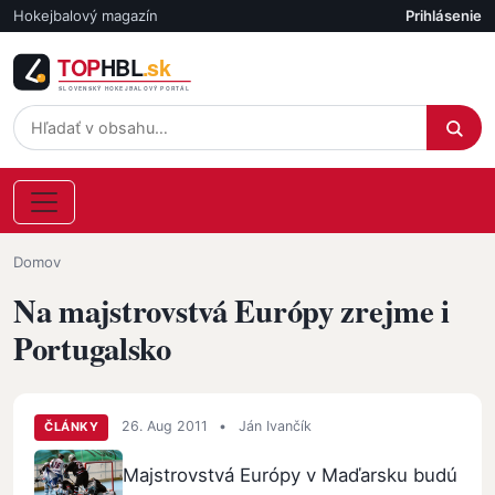
Skočiť na hlavný obsah
Hokejbalový magazín
Prihlásenie
Účet
Omrvinka
Domov
Na majstrovstvá Európy zrejme i
Portugalsko
26. Aug 2011
•
Ján Ivančík
ČLÁNKY
Majstrovstvá Európy v Maďarsku budú