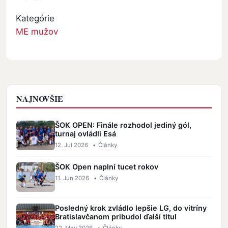
Kategórie
ME mužov
NAJNOVŠIE
ŠOK OPEN: Finále rozhodol jediný gól,
turnaj ovládli Esá
12. Jul 2026
•
Články
ŠOK Open naplní tucet rokov
11. Jun 2026
•
Články
Posledný krok zvládlo lepšie LG, do vitríny
Bratislavčanom pribudol ďalší titul
22. May 2026
•
Články