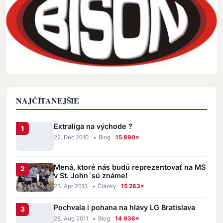
NAJČÍTANEJŠIE
Extraliga na východe ?
22. Dec 2010
•
Blog
15 890×
Mená, ktoré nás budú reprezentovať na MS
v St. John´sú známe!
23. Apr 2013
•
Články
15 263×
Pochvala i pohana na hlavy LG Bratislava
28. Aug 2011
•
Blog
14 936×