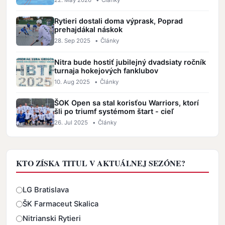
Rytieri dostali doma výprask, Poprad
prehajdákal náskok
28. Sep 2025
•
Články
Nitra bude hostiť jubilejný dvadsiaty ročník
turnaja hokejových fanklubov
10. Aug 2025
•
Články
ŠOK Open sa stal korisťou Warriors, ktorí
šli po triumf systémom štart - cieľ
26. Jul 2025
•
Články
KTO ZÍSKA TITUL V AKTUÁLNEJ SEZÓNE?
Odpovede
LG Bratislava
ŠK Farmaceut Skalica
Nitrianski Rytieri