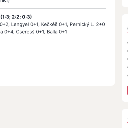
náci)
1:3; 2:2; 0:3)
0+2, Lengyel 0+1, Kečkéš 0+1, Pernický L. 2+0
ga 0+4, Cseresš 0+1, Balla 0+1