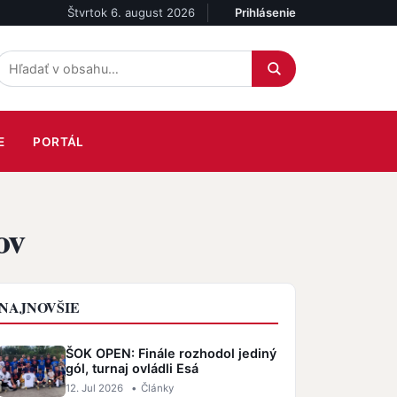
Štvrtok 6. august 2026
Prihlásenie
Účet
E
PORTÁL
ov
NAJNOVŠIE
ŠOK OPEN: Finále rozhodol jediný
gól, turnaj ovládli Esá
12. Jul 2026
•
Články