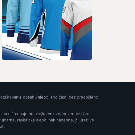
rozširovanie obsahu alebo jeho časti bez predošlého
ia sa dištancuje od akejkoľvek zodpovednosti za
gárne, rasistické alebo inak hanebné, či urážlivé
ať.