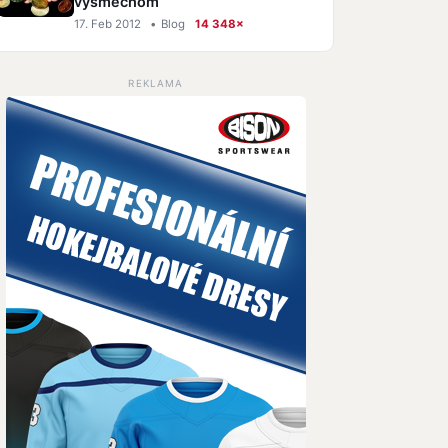
výsmechom
17. Feb 2012
•
Blog
14 348×
REKLAMA