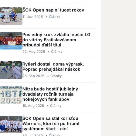
ŠOK Open naplní tucet rokov
11. Jun 2026
•
Články
Posledný krok zvládlo lepšie LG,
do vitríny Bratislavčanom
pribudol ďalší titul
22. May 2026
•
Články
Rytieri dostali doma výprask,
Poprad prehajdákal náskok
28. Sep 2025
•
Články
Nitra bude hostiť jubilejný
dvadsiaty ročník turnaja
hokejových fanklubov
10. Aug 2025
•
Články
ŠOK Open sa stal korisťou
Warriors, ktorí šli po triumf
systémom štart - cieľ
26. Jul 2025
•
Články