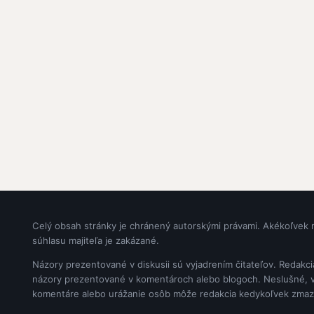
Celý obsah stránky je chránený autorskými právami. Akékoľvek 
súhlasu majiteľa je zakázané.
Názory prezentované v diskusii sú vyjadrením čitateľov. Redakc
názory prezentované v komentároch alebo blogoch. Neslušné, vul
komentáre alebo urážanie osôb môže redakcia kedykoľvek zmaz