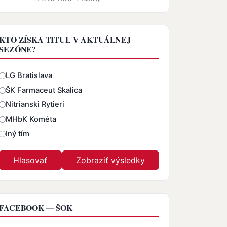
KTO ZÍSKA TITUL V AKTUÁLNEJ
SEZÓNE?
Odpovede
LG Bratislava
ŠK Farmaceut Skalica
Nitrianski Rytieri
MHbK Kométa
Iný tím
FACEBOOK — ŠOK