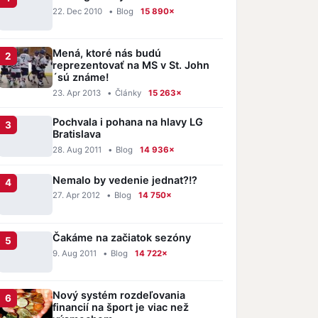
22. Dec 2010
•
Blog
15 890×
Mená, ktoré nás budú
reprezentovať na MS v St. John
´sú známe!
23. Apr 2013
•
Články
15 263×
Pochvala i pohana na hlavy LG
Bratislava
28. Aug 2011
•
Blog
14 936×
Nemalo by vedenie jednat?!?
27. Apr 2012
•
Blog
14 750×
Čakáme na začiatok sezóny
9. Aug 2011
•
Blog
14 722×
Nový systém rozdeľovania
financií na šport je viac než