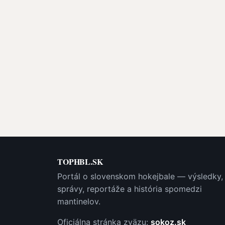
TOPHBL.SK
Portál o slovenskom hokejbale — výsledky,
správy, reportáže a história spomedzi
mantinelov.
Oficiálna stránka zväzu:
sokoz.sk