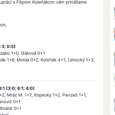
upráci s Filipom Koleňákom vám prinášame
och.
:3; 0:5)
zabo 1+0, Ižáková 0+1
eák 1+6, Molda 0+2, Koleňák 4+1, Lehocký 1+3,
1 (3:0; 6:1; 4:0)
5+2, Mráz M. 1+7, Kopecký 1+2, Penzeš 1+1,
anovič 0+1
inárik 0+1