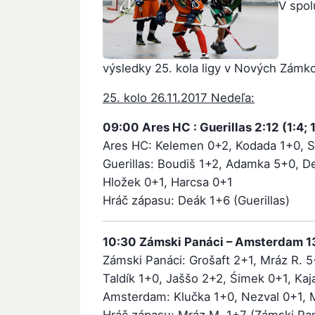
V spol
výsledky 25. kola ligy v Nových Zámk
25. kolo 26.11.2017 Nedeľa:
09:00 Ares HC : Guerillas 2:12 (1:4; 1
Ares HC: Kelemen 0+2, Kodada 1+0, S
Guerillas: Boudiš 1+2, Adamka 5+0, D
Hložek 0+1, Harcsa 0+1
Hráč zápasu: Deák 1+6 (Guerillas)
10:30 Zámski Panáci – Amsterdam 13:
Zámski Panáci: Grošaft 2+1, Mráz R. 
Taldík 1+0, Jaššo 2+2, Śimek 0+1, Kaj
Amsterdam: Klučka 1+0, Nezval 0+1, M