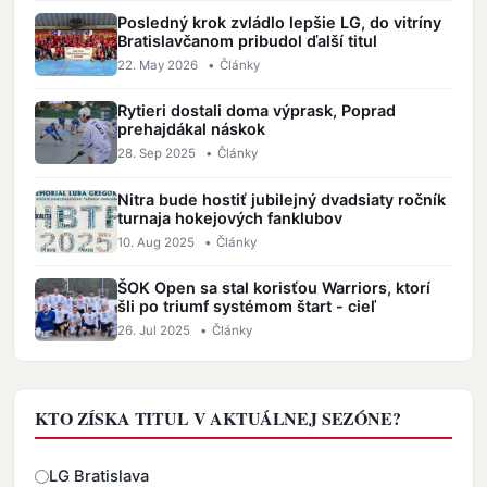
Posledný krok zvládlo lepšie LG, do vitríny
Bratislavčanom pribudol ďalší titul
22. May 2026
•
Články
Rytieri dostali doma výprask, Poprad
prehajdákal náskok
28. Sep 2025
•
Články
Nitra bude hostiť jubilejný dvadsiaty ročník
turnaja hokejových fanklubov
10. Aug 2025
•
Články
ŠOK Open sa stal korisťou Warriors, ktorí
šli po triumf systémom štart - cieľ
26. Jul 2025
•
Články
KTO ZÍSKA TITUL V AKTUÁLNEJ SEZÓNE?
Odpovede
LG Bratislava