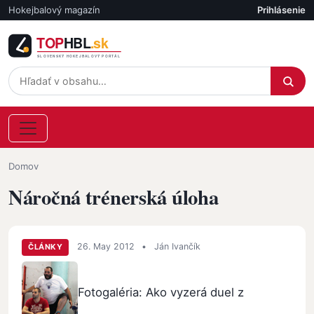
Skočiť na hlavný obsah
Hokejbalový magazín
Prihlásenie
Účet
Omrvinka
Domov
Náročná trénerská úloha
26. May 2012
•
Ján Ivančík
ČLÁNKY
Fotogaléria: Ako vyzerá duel z