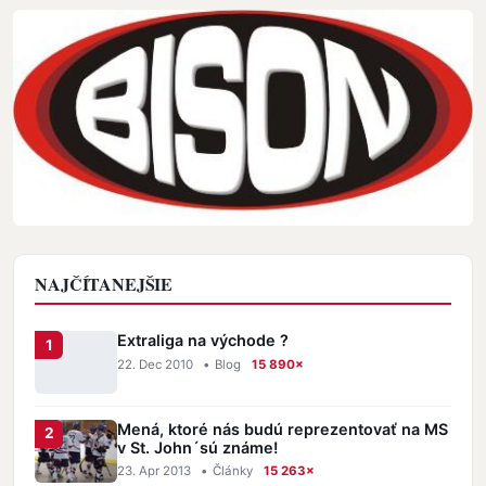
NAJČÍTANEJŠIE
Extraliga na východe ?
22. Dec 2010
•
Blog
15 890×
Mená, ktoré nás budú reprezentovať na MS
v St. John´sú známe!
23. Apr 2013
•
Články
15 263×