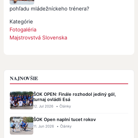
pohľadu mládežníckeho trénera?
Kategórie
Fotogaléria
Majstrovstvá Slovenska
NAJNOVŠIE
ŠOK OPEN: Finále rozhodol jediný gól,
turnaj ovládli Esá
12. Jul 2026
•
Články
ŠOK Open naplní tucet rokov
11. Jun 2026
•
Články