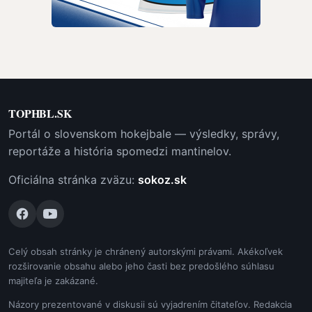
TOPHBL.SK
Portál o slovenskom hokejbale — výsledky, správy,
reportáže a história spomedzi mantinelov.
Oficiálna stránka zväzu:
sokoz.sk
Celý obsah stránky je chránený autorskými právami. Akékoľvek
rozširovanie obsahu alebo jeho časti bez predošlého súhlasu
majiteľa je zakázané.
Názory prezentované v diskusii sú vyjadrením čitateľov. Redakcia