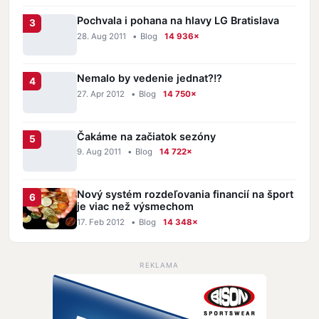
Pochvala i pohana na hlavy LG Bratislava
28. Aug 2011
•
Blog
14 936×
Nemalo by vedenie jednat?!?
27. Apr 2012
•
Blog
14 750×
Čakáme na začiatok sezóny
9. Aug 2011
•
Blog
14 722×
Nový systém rozdeľovania financií na šport
je viac než výsmechom
17. Feb 2012
•
Blog
14 348×
REKLAMA