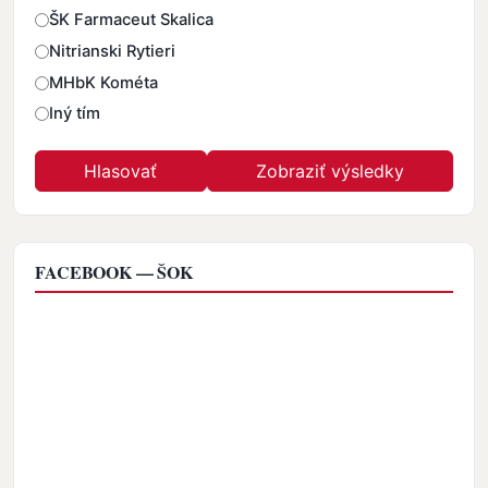
ŠK Farmaceut Skalica
Nitrianski Rytieri
MHbK Kométa
Iný tím
FACEBOOK — ŠOK